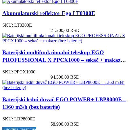
Akumulatorski reflektor Ego LT0300E
SKU:
LT0300E
21.200,00
RSD
Baterijski multifunkcionalni teleskop EGO
PROFESSIONAL X PPCX1000 – sekač + makaze
(bez baterije)
SKU:
PPCX1000
94.300,00
RSD
Baterijski leđni duvač EGO POWER+ LBP8000E –
1360 m3/h (bez baterije)
SKU:
LBP8000E
58.900,00
RSD
5 godina garancija