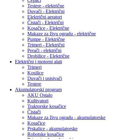
Cepači
Testere - električne
Duvači - Električni
Električni aeratori
Čistači - Električni
Kosačice - Električne
Makaze za živu ogradu - električne
Pumpe - Električne
Trimeri - Električni
Perači - električni
Drobilice - Električne
Električni i motorni alati
Trimeri
Kosilice
Duvači i usisivači
Testere
Akumulatorski program
AKU Ostalo
Kultivatori
Traktorske kosačice
Čistači
Makaze za živu ogradu - akumulatorske
Kosačice
Prskalice - akumulatorske
Robotske kosačice