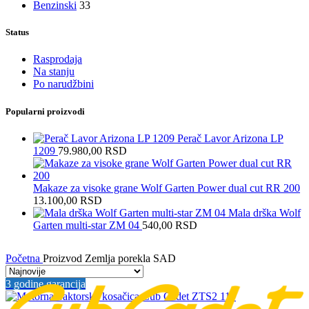
Benzinski
33
Status
Rasprodaja
Na stanju
Po narudžbini
Popularni proizvodi
Perač Lavor Arizona LP
1209
79.980,00
RSD
Makaze za visoke grane Wolf Garten Power dual cut RR 200
13.100,00
RSD
Mala drška Wolf
Garten multi-star ZM 04
540,00
RSD
Početna
Proizvod Zemlja porekla
SAD
3 godine garancija