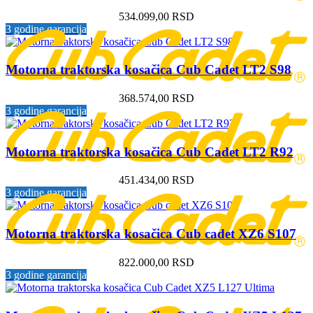
534.099,00
RSD
3 godine garancija
Motorna traktorska kosačica Cub Cadet LT2 S98
368.574,00
RSD
3 godine garancija
Motorna traktorska kosačica Cub Cadet LT2 R92
451.434,00
RSD
3 godine garancija
Motorna traktorska kosačica Cub cadet XZ6 S107
822.000,00
RSD
3 godine garancija