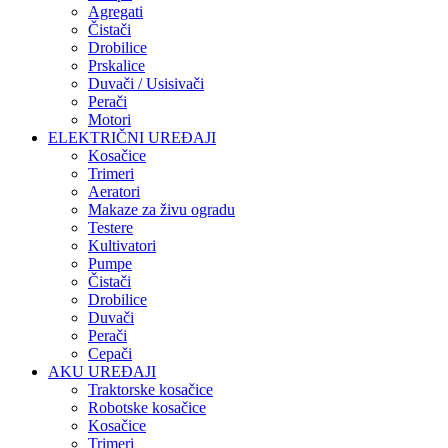
Agregati
Čistači
Drobilice
Prskalice
Duvači / Usisivači
Perači
Motori
ELEKTRIČNI UREĐAJI
Kosačice
Trimeri
Aeratori
Makaze za živu ogradu
Testere
Kultivatori
Pumpe
Čistači
Drobilice
Duvači
Perači
Cepači
AKU UREĐAJI
Traktorske kosačice
Robotske kosačice
Kosačice
Trimeri