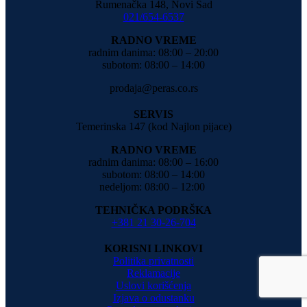
Rumenačka 148, Novi Sad
021/654-6537
RADNO VREME
radnim danima: 08:00 – 20:00
subotom: 08:00 – 14:00
prodaja@peras.co.rs
SERVIS
Temerinska 147 (kod Najlon pijace)
RADNO VREME
radnim danima: 08:00 – 16:00
subotom: 08:00 – 14:00
nedeljom: 08:00 – 12:00
TEHNIČKA PODRŠKA
+381 21 30-26-704
KORISNI LINKOVI
Politika privatnosti
Reklamacije
Uslovi korišćenja
Izjava o odustanku