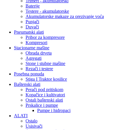
Trimeri - akumulatorski
Baterije
Testere - akumulatorske
Akumulatorske makaze za orezivanje voća
Punjači
Duvači
Pneumatski alati
Pribor za kompresore
Kompresori
Stacionarne mašine
Obrada drveta
Agregati
Stone i stubne mašine
Rezači i testere
Posebna ponuda
Stiga I Traktor kosilice
Baštenski alati
Perači pod pritiskom
Kopačice i kultivatori
Ostali baštenski alati
Prskalice i pumpe
Pumpe i hidropaci
ALATI
Ostalo
Usisivači