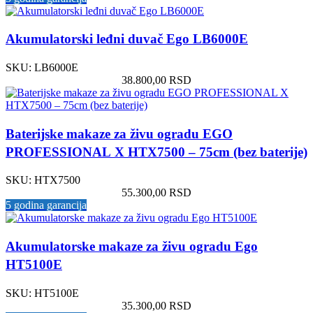
Akumulatorski leđni duvač Ego LB6000E
SKU:
LB6000E
38.800,00
RSD
Baterijske makaze za živu ogradu EGO
PROFESSIONAL X HTX7500 – 75cm (bez baterije)
SKU:
HTX7500
55.300,00
RSD
5 godina garancija
Akumulatorske makaze za živu ogradu Ego
HT5100E
SKU:
HT5100E
35.300,00
RSD