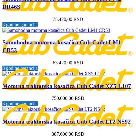
DR46S
75.420,00
RSD
3 godine garancija
Samohodna motorna kosačica Cub Cadet LM1
CR53
63.420,00
RSD
3 godine garancija
Motorna traktorska kosačica Cub Cadet XZ5 L107
750.000,00
RSD
3 godine garancija
Motorna traktorska kosačica Cub Cadet LT2 NS92
387.600,00
RSD