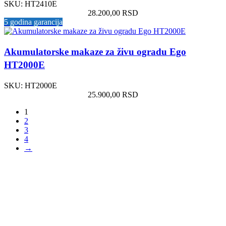
SKU:
HT2410E
28.200,00
RSD
5 godina garancija
Akumulatorske makaze za živu ogradu Ego
HT2000E
SKU:
HT2000E
25.900,00
RSD
1
2
3
4
→