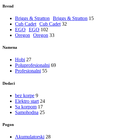
Brend
Briggs & Stratton
Briggs & Stratton
15
Cub Cadet
Cub Cadet
32
EGO
EGO
102
Oregon
Oregon
33
Namena
Hobi
27
Poluprofesionalni
69
Profesionalni
55
Dodaci
bez korpe
9
Elektro start
24
Sa korpom
17
Samohodna
25
Pogon
Akumulatorski
28