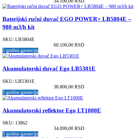
34.100,00
RSD
Baterijski ručni duvač EGO POWER+ LB5804E –
980 m3/h kit
SKU:
LB5804E
60.100,00
RSD
5 godina garancija
Akumulatorski duvač Ego LB5301E
SKU:
LB5301E
38.800,00
RSD
5 godina garancija
Akumulatorski reflektor Ego LT1000E
SKU:
13862
34.099,00
RSD
5 godina garancija