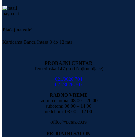
Plaćaj na rate!
Karticama Banca Intesa 3 do 12 rata
PRODAJNI CENTAR
Temerinska 147 (kod Najlon pijace)
021/3026-704
021/3026-705
RADNO VREME
radnim danima: 08:00 – 20:00
subotom: 08:00 – 14:00
nedeljom: 08:00 – 12:00
office@peras.co.rs
PRODAJNI SALON