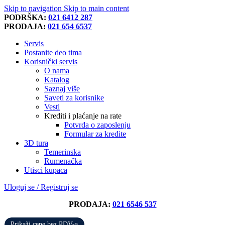
Skip to navigation
Skip to main content
PODRŠKA:
021 6412 287
PRODAJA:
021 654 6537
Servis
Postanite deo tima
Korisnički servis
O nama
Katalog
Saznaj više
Saveti za korisnike
Vesti
Krediti i plaćanje na rate
Potvrda o zaposlenju
Formular za kredite
3D tura
Temerinska
Rumenačka
Utisci kupaca
Uloguj se / Registruj se
PRODAJA:
021 6546 537
Prikaži cene bez PDV-a