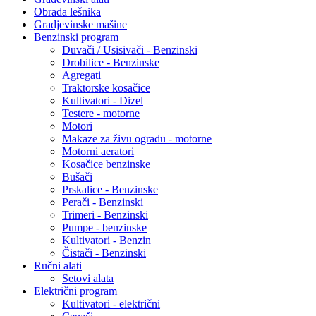
Obrada lešnika
Gradjevinske mašine
Benzinski program
Duvači / Usisivači - Benzinski
Drobilice - Benzinske
Agregati
Traktorske kosačice
Kultivatori - Dizel
Testere - motorne
Motori
Makaze za živu ogradu - motorne
Motorni aeratori
Kosačice benzinske
Bušači
Prskalice - Benzinske
Perači - Benzinski
Trimeri - Benzinski
Pumpe - benzinske
Kultivatori - Benzin
Čistači - Benzinski
Ručni alati
Setovi alata
Električni program
Kultivatori - električni