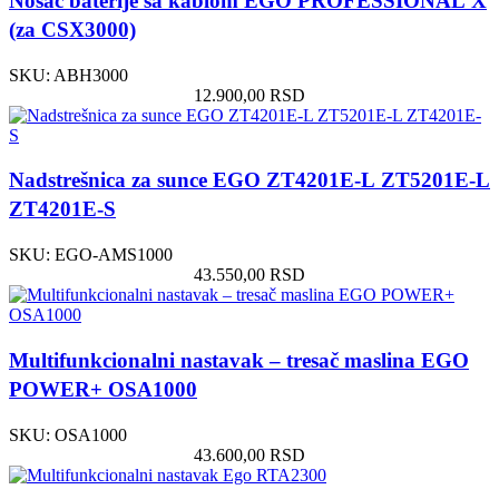
Nosač baterije sa kablom EGO PROFESSIONAL X
(za CSX3000)
SKU:
ABH3000
12.900,00
RSD
Nadstrešnica za sunce EGO ZT4201E-L ZT5201E-L
ZT4201E-S
SKU:
EGO-AMS1000
43.550,00
RSD
Multifunkcionalni nastavak – tresač maslina EGO
POWER+ OSA1000
SKU:
OSA1000
43.600,00
RSD