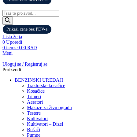
Products
search
Prikaži cene bez PDV-a
Lista želja
0
Uporedi
0
items
0,00
RSD
Meni
Uloguj se / Registruj se
Proizvodi
BENZINSKI UREĐAJI
Traktorske kosačice
Kosačice
Trimeri
Aeratori
Makaze za živu ogradu
Testere
Kultivatori
Kultivatori – Dizel
Bušači
Pumpe