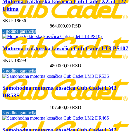
Motorna traktorska kosačica Cub Cadet XZ5 L127
Ultima
SKU:
18636
864.000,00
RSD
3 godine garancija
Motorna traktorska kosačica Cub Cadet LT3 PS107
SKU:
18599
480.000,00
RSD
3 godine garancija
Samohodna motorna kosačica Cub Cadet LM3
DR53S
107.400,00
RSD
3 godine garancija
Samohodna motorna kosačica Cub Cadet LM2