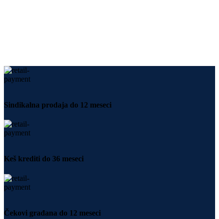
Sindikalna prodaja do 12 meseci
Keš krediti do 36 meseci
Čekovi građana do 12 meseci