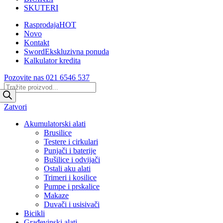
SKUTERI
Rasprodaja
HOT
Novo
Kontakt
Sword
Ekskluzivna ponuda
Kalkulator kredita
Pozovite nas 021 6546 537
Products
search
Zatvori
Akumulatorski alati
Brusilice
Testere i cirkulari
Punjači i baterije
Bušilice i odvijači
Ostali aku alati
Trimeri i kosilice
Pumpe i prskalice
Makaze
Duvači i usisivači
Bicikli
Građevinski alati