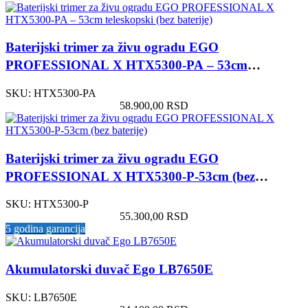
Baterijski trimer za živu ogradu EGO
PROFESSIONAL X HTX5300-PA – 53cm
teleskopski (bez baterije)
SKU:
HTX5300-PA
58.900,00
RSD
Baterijski trimer za živu ogradu EGO
PROFESSIONAL X HTX5300-P-53cm (bez
baterije)
SKU:
HTX5300-P
55.300,00
RSD
5 godina garancija
Akumulatorski duvač Ego LB7650E
SKU:
LB7650E