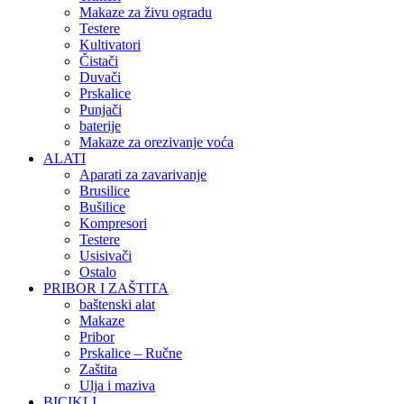
Makaze za živu ogradu
Testere
Kultivatori
Čistači
Duvači
Prskalice
Punjači
baterije
Makaze za orezivanje voća
ALATI
Aparati za zavarivanje
Brusilice
Bušilice
Kompresori
Testere
Usisivači
Ostalo
PRIBOR I ZAŠTITA
baštenski alat
Makaze
Pribor
Prskalice – Ručne
Zaštita
Ulja i maziva
BICIKLI