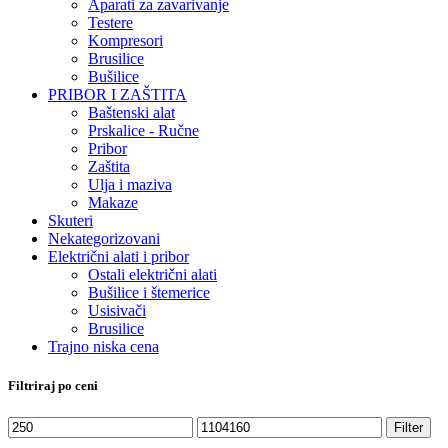
Aparati za zavarivanje
Testere
Kompresori
Brusilice
Bušilice
PRIBOR I ZAŠTITA
Baštenski alat
Prskalice - Ručne
Pribor
Zaštita
Ulja i maziva
Makaze
Skuteri
Nekategorizovani
Električni alati i pribor
Ostali električni alati
Bušilice i štemerice
Usisivači
Brusilice
Trajno niska cena
Filtriraj po ceni
Minimalna
Maksimalna
Filter
cena
cena