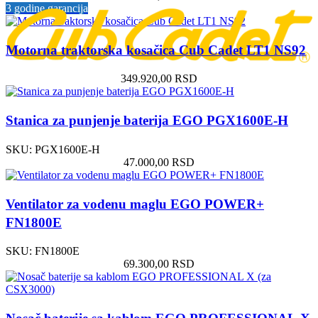
3 godine garancija
Motorna traktorska kosačica Cub Cadet LT1 NS92
349.920,00
RSD
Stanica za punjenje baterija EGO PGX1600E-H
SKU:
PGX1600E-H
47.000,00
RSD
Ventilator za vodenu maglu EGO POWER+
FN1800E
SKU:
FN1800E
69.300,00
RSD