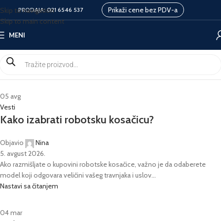
Prikaži cene bez PDV-a
Skip to navigation
PRODAJA:
021 6546 537
Skip to main content
MENI
05
avg
Vesti
Kako izabrati robotsku kosačicu?
Objavio
Nina
5. avgust 2026.
Ako razmišljate o kupovini robotske kosačice, važno je da odaberete
model koji odgovara veličini vašeg travnjaka i uslov...
Nastavi sa čitanjem
04
mar