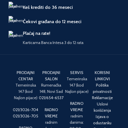
Keš krediti do 36 meseci
Čekovi građana do 12 meseci
Plaćaj na rate!
Karticama Banca Intesa 3 do 12 rata
PRODAJNI
PRODAJNI
SERVIS
KORISNI
CENTAR
SALON
Temerinska
LINKOVI
Temerinska
Rumenačka
147 (kod
Politika
147 (kod
148, Novi Sad
Najlon pijace)
privatnosti
Najlon pijace)
021/654-6537
Reklamacije
RADNO
Uslovi
021/3026-704
RADNO
VREME
korišćenja
021/3026-705
VREME
radnim
Izjava o
radnim
danima:
odustanku