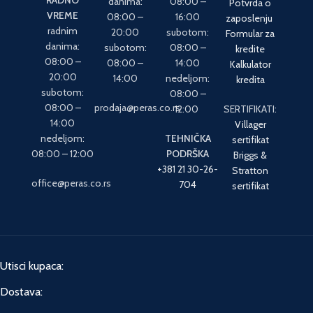
RADNO
danima:
08:00 –
Potvrda o
VREME
08:00 –
16:00
zaposlenju
radnim
20:00
subotom:
Formular za
danima:
subotom:
08:00 –
kredite
08:00 –
08:00 –
14:00
Kalkulator
20:00
14:00
nedeljom:
kredita
subotom:
08:00 –
08:00 –
prodaja@peras.co.rs
12:00
SERTIFIKATI:
14:00
Villager
nedeljom:
TEHNIČKA
sertifikat
08:00 – 12:00
PODRŠKA
Briggs &
+381 21 30-26-
Stratton
office@peras.co.rs
704
sertifikat
Utisci kupaca:
Dostava: