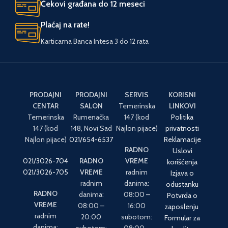
Čekovi građana do 12 meseci
Plaćaj na rate!
Karticama Banca Intesa 3 do 12 rata
PRODAJNI
PRODAJNI
SERVIS
KORISNI
CENTAR
SALON
Temerinska
LINKOVI
Temerinska
Rumenačka
147 (kod
Politika
147 (kod
148, Novi Sad
Najlon pijace)
privatnosti
Najlon pijace)
021/654-6537
Reklamacije
RADNO
Uslovi
021/3026-704
RADNO
VREME
korišćenja
021/3026-705
VREME
radnim
Izjava o
radnim
danima:
odustanku
RADNO
danima:
08:00 –
Potvrda o
VREME
08:00 –
16:00
zaposlenju
radnim
20:00
subotom:
Formular za
danima:
subotom:
08:00 –