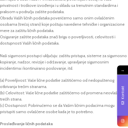
privatnost i troškove izvođenja i u skladu sa trenutnim standardima i
praksom u području zaštite podataka.
Obradu Vaših ličnih podataka poverićemo samo onim ovlašćenim
osobama (trećoj strani) koje poštuju navedene tehničke i organizacione
mere za zaštitu ličnih podataka.
Osiguranje zaštite podataka znači brigu o poverljivosti, celovitosti i
dostupnosti Vaših ličnih podataka.
Naši sigurnosni postupci uključuju: zaštitu pristupa, sisteme za sigurnosno
kopiranje, nadzor, revizije i održavanje, upravljanje sigurnosnim
incidentima i kontinuirano poslovanje, itd.
→
(a) Poverljivost: Vaše lične podatke zaštitićemo od nedopuštenog
otkrivanja trećim stranama.
Kontakt
(b) Celovitost: Vaše lične podatke zaštitićemo od promena neovlašćenih
trećih strana.
(c) Dostupnost: Pobrinućemo se da Vašim ličnim podacima mogu
pristupiti samo ovlašćene osobe kada je to potrebno.
Prosleđivanje ličnih podataka