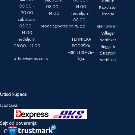
kredite
08:00 –
08:00 –
14:00
Kalkulator
20:00
14:00
nedeljom:
kredita
subotom:
08:00 –
08:00 –
prodaja@peras.co.rs
12:00
SERTIFIKATI:
14:00
Villager
nedeljom:
TEHNIČKA
sertifikat
08:00 – 12:00
PODRŠKA
Briggs &
+381 21 30-26-
Stratton
office@peras.co.rs
704
sertifikat
Utisci kupaca:
Dostava:
Sajt od poverenja: