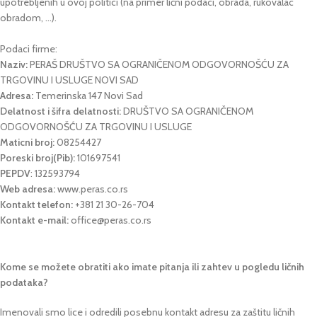
upotrebljenih u ovoj politici (na primer lični podaci, obrada, rukovalac
obradom, …).
Podaci firme:
Naziv:
PERAŠ DRUŠTVO SA OGRANIČENOM ODGOVORNOŠĆU ZA
TRGOVINU I USLUGE NOVI SAD
Adresa:
Temerinska 147 Novi Sad
Delatnost i šifra delatnosti:
DRUŠTVO SA OGRANIČENOM
ODGOVORNOŠĆU ZA TRGOVINU I USLUGE
Maticni broj:
08254427
Poreski broj(Pib):
101697541
PEPDV
: 132593794
Web adresa:
www.peras.co.rs
Kontakt telefon:
+381 21 30-26-704
Kontakt e-mail:
office@peras.co.rs
Kome se možete obratiti ako imate pitanja ili zahtev u pogledu ličnih
podataka?
Imenovali smo lice i odredili posebnu kontakt adresu za zaštitu ličnih