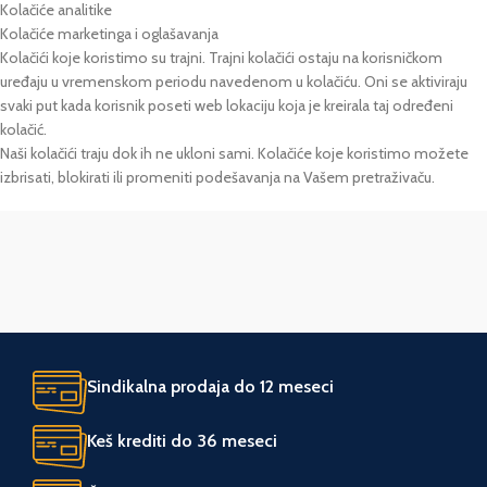
Kolačiće analitike
Kolačiće marketinga i oglašavanja
Kolačići koje koristimo su trajni. Trajni kolačići ostaju na korisničkom
uređaju u vremenskom periodu navedenom u kolačiću. Oni se aktiviraju
svaki put kada korisnik poseti web lokaciju koja je kreirala taj određeni
kolačić.
Naši kolačići traju dok ih ne ukloni sami. Kolačiće koje koristimo možete
izbrisati, blokirati ili promeniti podešavanja na Vašem pretraživaču.
Sindikalna prodaja do 12 meseci
Keš krediti do 36 meseci