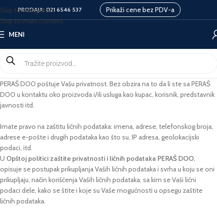
Prikaži cene bez PDV-a
Skip to navigation
PRODAJA:
021 6546 537
Skip to main content
MENI
PERAŠ DOO poštuje Vašu privatnost. Bez obzira na to da li ste sa PERAŠ
DOO u kontaktu oko proizvoda i/ili usluga kao kupac, korisnik, predstavnik
javnosti itd.
Imate pravo na zaštitu ličnih podataka: imena, adrese, telefonskog broja,
adrese e-pošte i drugih podataka kao što su, IP adresa, geolokacijski
podaci, itd.
U
Opštoj politici zaštite privatnosti i ličnih podataka PERAŠ DOO
,
opisuje se postupak prikupljanja Vaših ličnih podataka i svrha u koju se oni
prikupljaju, način korišćenja Vaših ličnih podataka, sa kim se Vaši lični
podaci dele, kako se štite i koje su Vaše mogućnosti u opsegu zaštite
ličnih podataka.