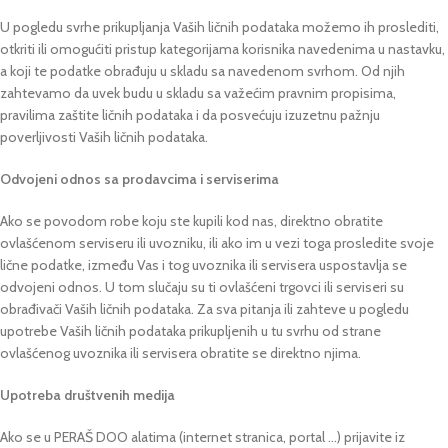
U pogledu svrhe prikupljanja Vaših ličnih podataka možemo ih proslediti,
otkriti ili omogućiti pristup kategorijama korisnika navedenima u nastavku,
a koji te podatke obrađuju u skladu sa navedenom svrhom. Od njih
zahtevamo da uvek budu u skladu sa važećim pravnim propisima,
pravilima zaštite ličnih podataka i da posvećuju izuzetnu pažnju
poverljivosti Vaših ličnih podataka.
Odvojeni odnos sa prodavcima i serviserima
Ako se povodom robe koju ste kupili kod nas, direktno obratite
ovlašćenom serviseru ili uvozniku, ili ako im u vezi toga prosledite svoje
lične podatke, između Vas i tog uvoznika ili servisera uspostavlja se
odvojeni odnos. U tom slučaju su ti ovlašćeni trgovci ili serviseri su
obrađivači Vaših ličnih podataka. Za sva pitanja ili zahteve u pogledu
upotrebe Vaših ličnih podataka prikupljenih u tu svrhu od strane
ovlašćenog uvoznika ili servisera obratite se direktno njima.
Upotreba društvenih medija
Ako se u PERAŠ DOO alatima (internet stranica, portal …) prijavite iz