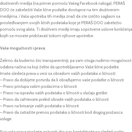
društvenih medija (na primer pomoću Vašeg Facebook naloga), PERAŠ
DOO će zabeležiti Vaše lične podatke dostupne na tim društvenim
medijima, i Vaša upotreba tih medija znači da ste izričito saglasni sa
prosleđivanjem svojih ličnih podataka koje je PERAŠ DOO zabeležio
pomoću svog alata. Ti društveni mediji imaju sopstvene uslove korišćenja
kojih se morate pridržavati tokom njihove upotrebe.
Vaše mogućnosti i prava
:
Želimo da budemo što transparentniji, pa vam stoga nudimo mogućnost
odabira načina na koji želite da upotrebljavamo Vaše lične podatke.
Imate sledeća prava u vezi sa obradom vaših podataka o ličnosti:
– Pravo da dobijete potvrdu da li obrađujemo vaše podatke o ličnosti
– Pravo pristupa vašim podacima o ličnosti
– Pravo na ispravku vaših podataka o ličnosti u slučaju greške
– Pravo da zahtevate prekid obrade vaših podataka o ličnosti
– Pravo na brisanje vaših podataka o ličnosti
– Pravo da zatražite prenos podataka o ličnosti kod drugog pružaoca
usluge
Sva vaša prava možete ostvariti ako nas kontaktirate na sledeći način: