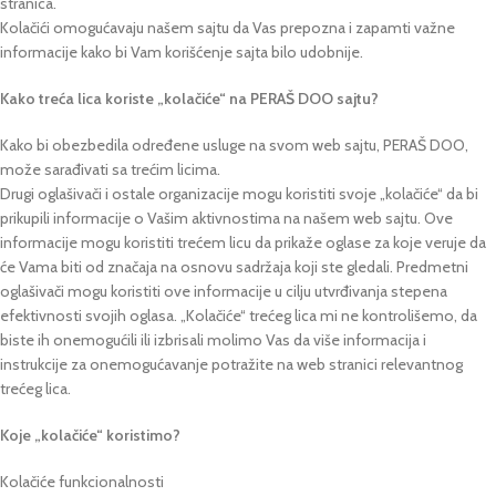
stranica.
Kolačići omogućavaju našem sajtu da Vas prepozna i zapamti važne
informacije kako bi Vam korišćenje sajta bilo udobnije.
Kako treća lica koriste „kolačiće“ na PERAŠ DOO sajtu?
Kako bi obezbedila određene usluge na svom web sajtu, PERAŠ DOO,
može sarađivati sa trećim licima.
Drugi oglašivači i ostale organizacije mogu koristiti svoje „kolačiće“ da bi
prikupili informacije o Vašim aktivnostima na našem web sajtu. Ove
informacije mogu koristiti trećem licu da prikaže oglase za koje veruje da
će Vama biti od značaja na osnovu sadržaja koji ste gledali. Predmetni
oglašivači mogu koristiti ove informacije u cilju utvrđivanja stepena
efektivnosti svojih oglasa. „Kolačiće“ trećeg lica mi ne kontrolišemo, da
biste ih onemogućili ili izbrisali molimo Vas da više informacija i
instrukcije za onemogućavanje potražite na web stranici relevantnog
trećeg lica.
Koje „kolačiće“ koristimo?
Kolačiće funkcionalnosti