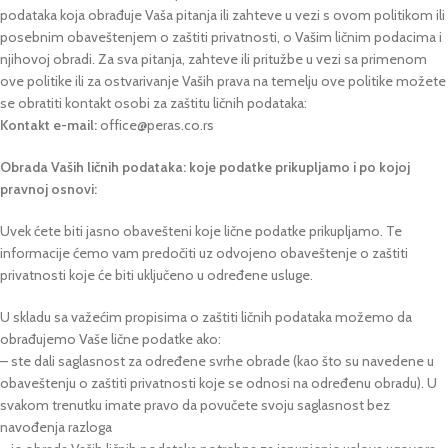
podataka koja obrađuje Vaša pitanja ili zahteve u vezi s ovom politikom ili
posebnim obaveštenjem o zaštiti privatnosti, o Vašim ličnim podacima i
njihovoj obradi. Za sva pitanja, zahteve ili pritužbe u vezi sa primenom
ove politike ili za ostvarivanje Vaših prava na temelju ove politike možete
se obratiti kontakt osobi za zaštitu ličnih podataka:
Kontakt e-mail:
office@peras.co.rs
Obrada Vaših ličnih podataka: koje podatke prikupljamo i po kojoj
pravnoj osnovi:
Uvek ćete biti jasno obavešteni koje lične podatke prikupljamo. Te
informacije ćemo vam predočiti uz odvojeno obaveštenje o zaštiti
privatnosti koje će biti uključeno u određene usluge.
U skladu sa važećim propisima o zaštiti ličnih podataka možemo da
obrađujemo Vaše lične podatke ako:
– ste dali saglasnost za određene svrhe obrade (kao što su navedene u
obaveštenju o zaštiti privatnosti koje se odnosi na određenu obradu). U
svakom trenutku imate pravo da povučete svoju saglasnost bez
navođenja razloga