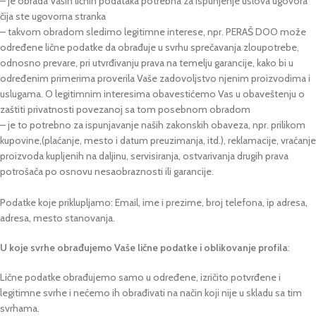
– je obrada Vaših ličnih podataka potrebna za ispunjenje uslova ugovora
čija ste ugovorna stranka
– takvom obradom sledimo legitimne interese, npr. PERAŠ DOO može
određene lične podatke da obrađuje u svrhu sprečavanja zloupotrebe,
odnosno prevare, pri utvrđivanju prava na temelju garancije, kako bi u
određenim primerima proverila Vaše zadovoljstvo njenim proizvodima i
uslugama. O legitimnim interesima obavestićemo Vas u obaveštenju o
zaštiti privatnosti povezanoj sa tom posebnom obradom
– je to potrebno za ispunjavanje naših zakonskih obaveza, npr. prilikom
kupovine,(plaćanje, mesto i datum preuzimanja, itd.), reklamacije, vraćanje
proizvoda kupljenih na daljinu, servisiranja, ostvarivanja drugih prava
potrošača po osnovu nesaobraznosti ili garancije.
Podatke koje priklupljamo: Email, ime i prezime, broj telefona, ip adresa,
adresa, mesto stanovanja.
U koje svrhe obrađujemo Vaše lične podatke i oblikovanje profila
:
Lične podatke obrađujemo samo u određene, izričito potvrđene i
legitimne svrhe i nećemo ih obrađivati na način koji nije u skladu sa tim
svrhama.