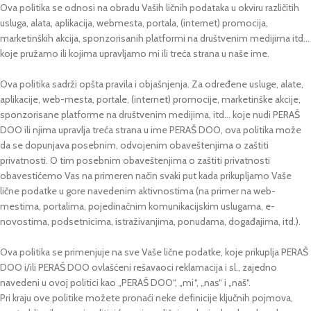
Ova politika se odnosi na obradu Vaših ličnih podataka u okviru različitih
usluga, alata, aplikacija, webmesta, portala, (internet) promocija,
marketinških akcija, sponzorisanih platformi na društvenim medijima itd…
koje pružamo ili kojima upravljamo mi ili treća strana u naše ime.
Ova politika sadrži opšta pravila i objašnjenja. Za određene usluge, alate,
aplikacije, web-mesta, portale, (internet) promocije, marketinške akcije,
sponzorisane platforme na društvenim medijima, itd… koje nudi PERAŠ
DOO ili njima upravlja treća strana u ime PERAŠ DOO, ova politika može
da se dopunjava posebnim, odvojenim obaveštenjima o zaštiti
privatnosti. O tim posebnim obaveštenjima o zaštiti privatnosti
obavestićemo Vas na primeren način svaki put kada prikupljamo Vaše
lične podatke u gore navedenim aktivnostima (na primer na web-
mestima, portalima, pojedinačnim komunikacijskim uslugama, e-
novostima, podsetnicima, istraživanjima, ponudama, događajima, itd.).
Ova politika se primenjuje na sve Vaše lične podatke, koje prikuplja PERAŠ
DOO i/ili PERAŠ DOO ovlašćeni rešavaoci reklamacija i sl., zajedno
navedeni u ovoj politici kao „PERAŠ DOO“, „mi“, „nas“ i „naš“.
Pri kraju ove politike možete pronaći neke definicije ključnih pojmova,