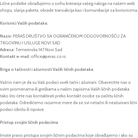
Lične podatke obrađujemo u svrhu kreiranja vašeg naloga na našem web
shopu, slanja paketa, obrade transakcija kao i komunikacije sa korisnicima.
Korisnici Vaših podataka:
Naziv:
PERAŠ DRUŠTVO SA OGRANIČENOM ODGOVORNOŠĆU ZA
TRGOVINU I USLUGE NOVI SAD
Adresa:
Temerinska 147 Novi Sad
Kontakt e-mail:
office@peras.co.rs
Briga o tačnosti i ažurnosti Vaših ličnih podataka
Važno nam je da su Vaši podaci uvek tačni i ažurirani. Obavestite nas o
svim promenama ili greškama u našim zapisima Vaših ličnih podataka
tako što ćete nas kontaktirati preko kontakt osobe za zaštitu ličnih
podataka. Odredićemo razumne mere da se svi netačni ili neažurirani lični
podaci izbrišu ili isprave.
Pristup svojim ličnih podacima
Imate pravo pristupa svojim ličnim podacima koje obrađujemo i ako su