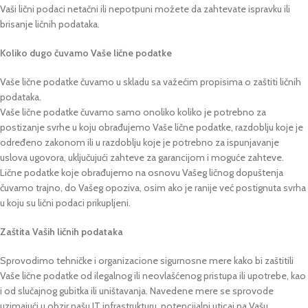
Vaši lični podaci netačni ili nepotpuni možete da zahtevate ispravku ili
brisanje ličnih podataka.
Koliko dugo čuvamo Vaše lične podatke
Vaše lične podatke čuvamo u skladu sa važećim propisima o zaštiti ličnih
podataka.
Vaše lične podatke čuvamo samo onoliko koliko je potrebno za
postizanje svrhe u koju obrađujemo Vaše lične podatke, razdoblju koje je
određeno zakonom ili u razdoblju koje je potrebno za ispunjavanje
uslova ugovora, uključujući zahteve za garancijom i moguće zahteve.
Lične podatke koje obrađujemo na osnovu Vašeg ličnog dopuštenja
čuvamo trajno, do Vašeg opoziva, osim ako je ranije već postignuta svrha
u koju su lični podaci prikupljeni.
Zaštita Vaših ličnih podataka
Sprovodimo tehničke i organizacione sigurnosne mere kako bi zaštitili
Vaše lične podatke od ilegalnog ili neovlašćenog pristupa ili upotrebe, kao
i od slučajnog gubitka ili uništavanja. Navedene mere se sprovode
uzimajući u obzir našu IT infrastrukturu, potencijalni uticaj na Vašu