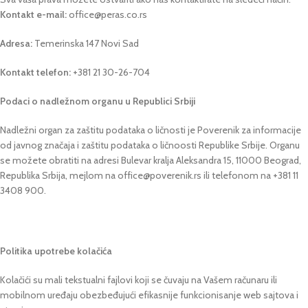
Kontakt e-mail:
office@peras.co.rs
Adresa:
Temerinska 147 Novi Sad
Kontakt telefon:
+381 21 30-26-704
Podaci o nadležnom organu u Republici Srbiji
Nadležni organ za zaštitu podataka o ličnosti je Poverenik za informacije
od javnog značaja i zaštitu podataka o ličnoosti Republike Srbije. Organu
se možete obratiti na adresi Bulevar kralja Aleksandra 15, 11000 Beograd,
Republika Srbija, mejlom na office@poverenik.rs ili telefonom na +381 11
3408 900.
Politika upotrebe kolačića
Kolačići su mali tekstualni fajlovi koji se čuvaju na Vašem računaru ili
mobilnom uređaju obezbeđujući efikasnije funkcionisanje web sajtova i