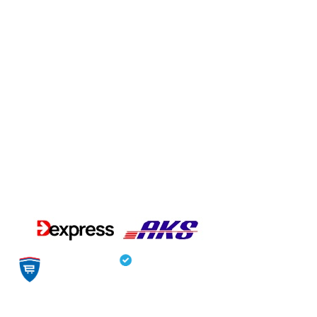
Stratton
nedeljom:
+381 21 30-
sertifikat
08:00 –
26-704
12:00
office@peras.co.rs
Utisci kupaca:
Dostava:
Sajt od poverenja:
Zaprati nas na društvenim mrežama: