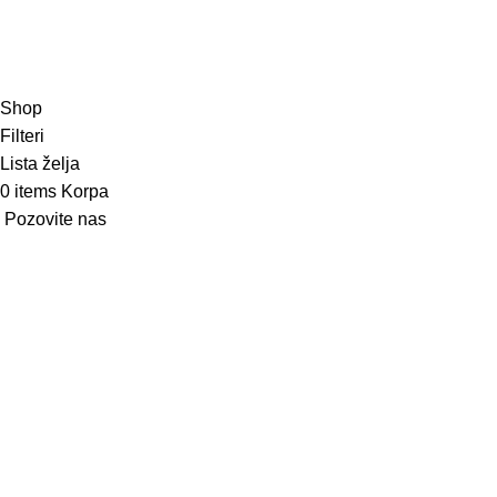
Kreirao Mod UP - Agencija sa kompletnom uslugom.
Shop
Filteri
Lista želja
0
items
Korpa
Pozovite nas