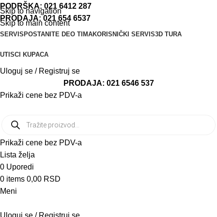
PODRŠKA:
021 6412 287
Skip to navigation
PRODAJA:
021 654 6537
Skip to main content
SERVIS
POSTANITE DEO TIMA
KORISNIČKI SERVIS
3D TURA
UTISCI KUPACA
Uloguj se / Registruj se
PRODAJA:
021 6546 537
Prikaži cene bez PDV-a
Prikaži cene bez PDV-a
Lista želja
0
Uporedi
0
items
0,00
RSD
Meni
Uloguj se / Registruj se