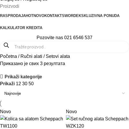
Proizvodi
RASPRODAJA
HOT
NOVO
KONTAKT
SWORD
EKSKLUZIVNA PONUDA
KALKULATOR KREDITA
Pozovite nas 021 6546 537
Početna
Ručni alati
Setovi alata
Приказано је свих 3 резултата
Prikaži kategorije
Prikaži
12
30
50
Novo
Novo