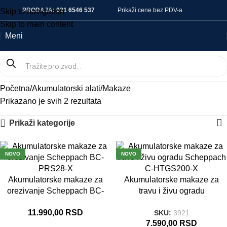
PRODAJA:
021 6546 537
Prikaži cene bez PDV-a
Skip to navigation
Skip to main content
Meni
Početna
Akumulatorski alati
Makaze
Prikazano je svih 2 rezultata
Prikaži kategorije
NOVO
NOVO
Akumulatorske makaze za
Akumulatorske makaze za
orezivanje Scheppach BC-
travu i živu ogradu
PRS28-X
Scheppach C-HTGS200-X
11.990,00
RSD
SKU:
3921
7.590,00
RSD