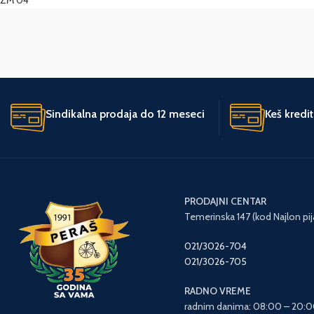
Sindikalna prodaja do 12 meseci
Keš kredi
PRODAJNI CENTAR
Temerinska 147 (kod Najlon pij
021/3026-704
021/3026-705
RADNO VREME
radnim danima: 08:00 – 20: