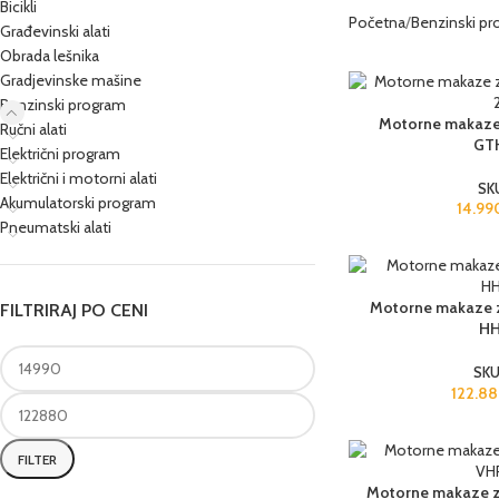
Bicikli
Početna
Benzinski p
Građevinski alati
Obrada lešnika
Gradjevinske mašine
Benzinski program
Motorne makaze 
Ručni alati
GT
Električni program
Električni i motorni alati
SK
Akumulatorski program
14.9
Pneumatski alati
Motorne makaze z
FILTRIRAJ PO CENI
H
SKU
122.8
FILTER
Motorne makaze za