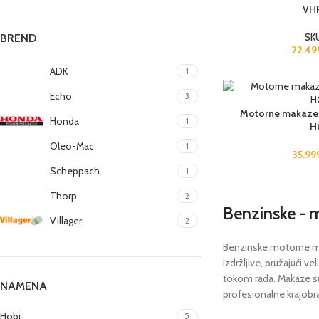
VHP
BREND
SK
22.4
ADK
1
Echo
3
Motorne makaze 
Honda
1
H
Oleo-Mac
1
35.9
Scheppach
1
Thorp
2
Benzinske - 
Villager
2
Benzinske motorne mak
izdržljive, pružajući 
tokom rada. Makaze su 
NAMENA
profesionalne krajobra
Hobi
5