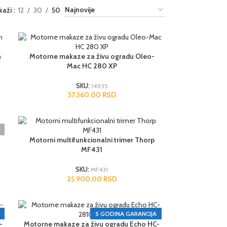
ikaži
12
30
50
h
Motorne makaze za živu ogradu Oleo-
Mac HC 280 XP
SKU:
14935
57.360,00
RSD
Motorni multifunkcionalni trimer Thorp
MF431
SKU:
MF431
25.900,00
RSD
5 GODINA GARANCIJA
-
Motorne makaze za živu ogradu Echo HC-