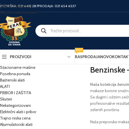
Skip to navigation
PODRŠKA:
021 6412 287
PRODAJA:
021 654 6537
Skip to main content
HOT
PROIZVODI
RASPRODAJA
NOVO
KONTAK
Stacionarne mašine
Benzinske 
Posebna ponuda
Baštenski alati
Naša kolekcija
benzin
ALATI
makaze koriste snažne 
PRIBOR I ZAŠTITA
Sa dugim i oštrim seč
Skuteri
profesionalne rezultat
Nekategorizovani
zelenih površina.
Električni alati i pribor
Trajno niska cena
Naša preporuka makaz
Akumulatorski alati