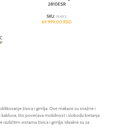
2810ESR
SKU:
18493
69.999,00
RSD
likovanje živica i grmlja. Ove makaze su snažne i
bez kablova, što povećava mobilnost i slobodu kretanja
azličitim vrstama živica i grmlja. Idealne su za