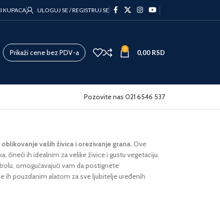
CI KUPACA
ULOGUJ SE / REGISTRUJ SE
0
Prikaži cene bez PDV-a
0,00
RSD
Pozovite nas 021 6546 537
blikovanje vaših živica i orezivanje grana.
Ove
ineći ih idealnim za velike živice i gustu vegetaciju.
ontrolu, omogućavajući vam da postignete
ine ih pouzdanim alatom za sve ljubitelje uređenih