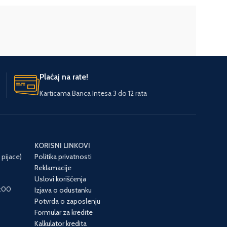
Plaćaj na rate!
Karticama Banca Intesa 3 do 12 rata
KORISNI LINKOVI
 pijace)
Politika privatnosti
Reklamacije
Uslovi korišćenja
6:00
Izjava o odustanku
Potvrda o zaposlenju
Formular za kredite
Kalkulator kredita