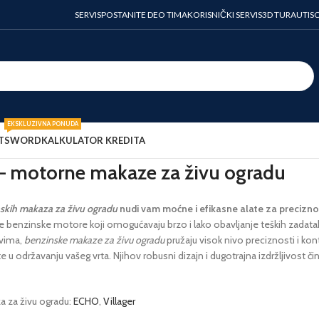
SERVIS
POSTANITE DEO TIMA
KORISNIČKI SERVIS
3D TURA
UTIS
EKSKLUZIVNA PONUDA
T
SWORD
KALKULATOR KREDITA
– motorne makaze za živu ogradu
skih makaza za živu ogradu
nudi vam moćne i efikasne alate za precizno o
benzinske motore koji omogućavaju brzo i lako obavljanje teških zadataka, č
ivima,
benzinske makaze za živu ogradu
pružaju visok nivo preciznosti i k
e u održavanju vašeg vrta. Njihov robusni dizajn i dugotrajna izdržljivost č
a za živu ogradu:
ECHO
,
Villager