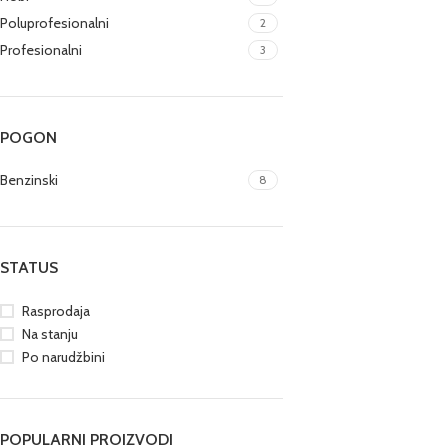
Poluprofesionalni
2
Profesionalni
3
POGON
Benzinski
8
STATUS
Rasprodaja
Na stanju
Po narudžbini
POPULARNI PROIZVODI