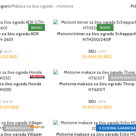
rogram
Makaze za živu ogradu - motorne
Pr
NOVO
NOVO
za živu ogradu ADK
Motorni trimer za živu ogradu Scheppac
3 GODINE GARANCIJA
H-2601
HTH250/240P
U:
4637
SKU:
12717
90,00
RSD
20.990,00
RSD
RASPRODATO
a živu ogradu Honda
Motorne makaze za živu ogradu Thorp
HH25D
HT600T
:
16929
SKU:
7974
80,00
RSD
16.900,00
RSD
RASPRODATO
5 GODINA GARANCIJA
 živu ogradu Villager
Motorne makaze za živu ogradu Echo HC
3 GODINE GARANCIJA