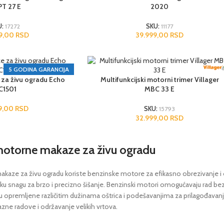
T 27 E
2020
U:
17272
SKU:
11177
99,00
RSD
39.999,00
RSD
5 GODINA GARANCIJA
za živu ogradu Echo
Multifunkcijski motorni trimer Villager
C1501
MBC 33 E
99,00
RSD
SKU:
15793
32.999,00
RSD
motorne makaze za živu ogradu
aze za živu ogradu koriste benzinske motore za efikasno obrezivanje i ob
veliku snagu za brzo i precizno šišanje. Benzinski motori omogućavaju rad 
opremljene različitim dužinama oštrica i podešavanjima za prilagođavanje r
zne radove i održavanje velikih vrtova.