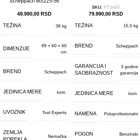
Scheppach MS225-56
SKU:
PTS400
79.990,00
RSD
49.990,00
RSD
TEŽINA
TEŽINA
15,5 kg
38 kg
BREND
89 × 60 × 60
Scheppach
DIMENZIJE
cm
GARANCIJA I
3 godine
BREND
Scheppach
SAOBRAZNOST
garancija
JEDINICA MERE
kom.
JEDINICA MERE
kom.
UVOZNIK
Tool Experts
NAMENA
Poluprofesionalni
ZEMLJA
POGON
Benzinski
Nemačka
POREKLA