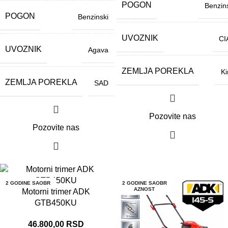
POGON
Benzin
POGON
Benzinski
UVOZNIK
CI
UVOZNIK
Agava
ZEMLJA POREKLA
Ki
ZEMLJA POREKLA
SAD
Pozovite nas
Pozovite nas
2 GODINE SAOBR
2 GODINE SAOBR
AZNOST
AZNOST
Motorni trimer ADK
GTB450KU
46.800,00
RSD