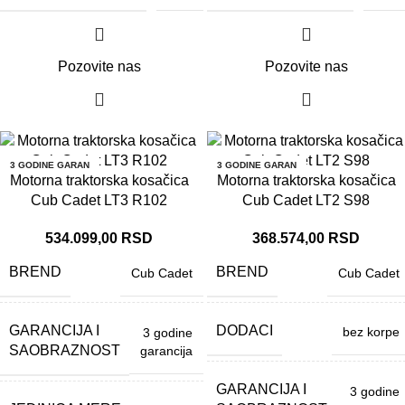
Pozovite nas
Pozovite nas
3 GODINE GARAN
3 GODINE GARAN
CIJA
CIJA
Motorna traktorska kosačica
Motorna traktorska kosačica
Cub Cadet LT3 R102
Cub Cadet LT2 S98
534.099,00
RSD
368.574,00
RSD
BREND
BREND
Cub Cadet
Cub Cadet
GARANCIJA I
DODACI
bez korpe
3 godine
SAOBRAZNOST
garancija
GARANCIJA I
3 godine