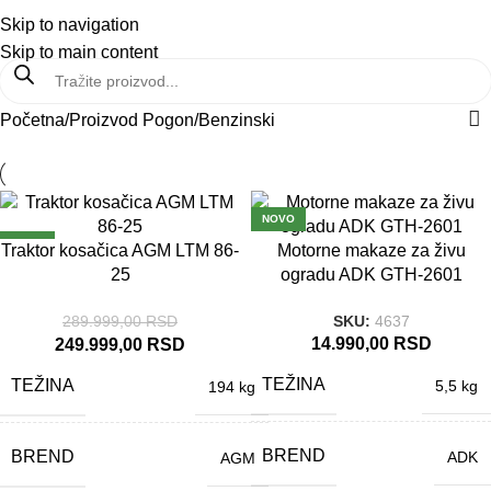
PRODAJA:
021 6546 537
Prikaži cene bez PDV-a
Skip to navigation
Meni
Skip to main content
Početna
Proizvod Pogon
Benzinski
-14%
NOVO
NOVO
Traktor kosačica AGM LTM 86-
Motorne makaze za živu
25
ogradu ADK GTH-2601
2 GODINE SAOBR
AZNOST
289.999,00
RSD
SKU:
4637
14.990,00
RSD
249.999,00
RSD
TEŽINA
TEŽINA
5,5 kg
194 kg
BREND
BREND
ADK
AGM