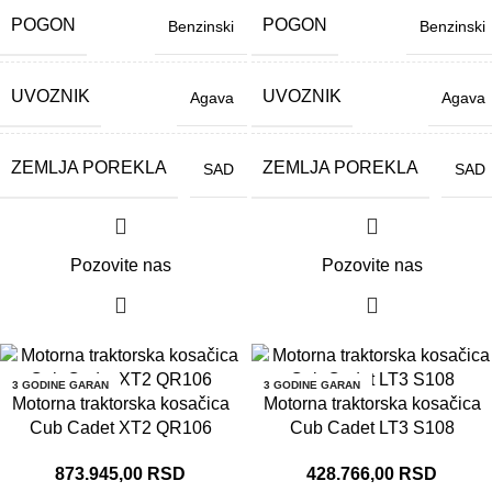
POGON
POGON
Benzinski
Benzinski
UVOZNIK
UVOZNIK
Agava
Agava
ZEMLJA POREKLA
ZEMLJA POREKLA
SAD
SAD
Pozovite nas
Pozovite nas
3 GODINE GARAN
3 GODINE GARAN
CIJA
CIJA
Motorna traktorska kosačica
Motorna traktorska kosačica
Cub Cadet XT2 QR106
Cub Cadet LT3 S108
873.945,00
RSD
428.766,00
RSD