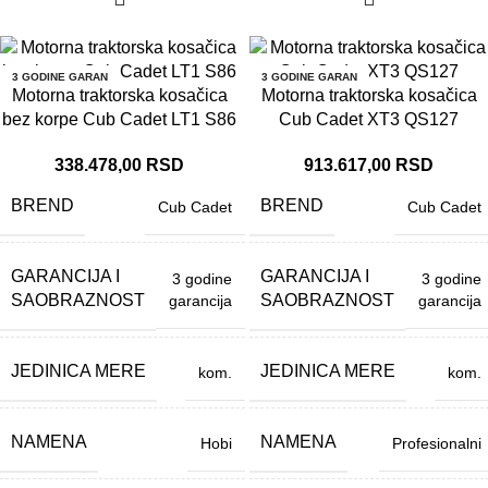
3 GODINE GARAN
3 GODINE GARAN
CIJA
CIJA
Motorna traktorska kosačica
Motorna traktorska kosačica
bez korpe Cub Cadet LT1 S86
Cub Cadet XT3 QS127
338.478,00
RSD
913.617,00
RSD
BREND
BREND
Cub Cadet
Cub Cadet
GARANCIJA I
GARANCIJA I
3 godine
3 godine
SAOBRAZNOST
SAOBRAZNOST
garancija
garancija
JEDINICA MERE
JEDINICA MERE
kom.
kom.
NAMENA
NAMENA
Hobi
Profesionalni