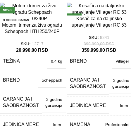
NOVO
-10%
NOVO
Kosačica na daljinsko
3 GODINE GARAN
CIJA
Motorni trimer za živu ogradu
upravljanje Villager RC 53
3 GODINE GARAN
CIJA
Scheppach HTH250/240P
SKU:
8341
399.999,00
RSD
SKU:
12717
20.990,00
RSD
359.999,00
RSD
TEŽINA
BREND
8,4 kg
Villager
BREND
GARANCIJA I
Scheppach
3 godine
SAOBRAZNOST
garancija
GARANCIJA I
3 godine
SAOBRAZNOST
JEDINICA MERE
garancija
kom.
JEDINICA MERE
NAMENA
kom.
Profesionalni