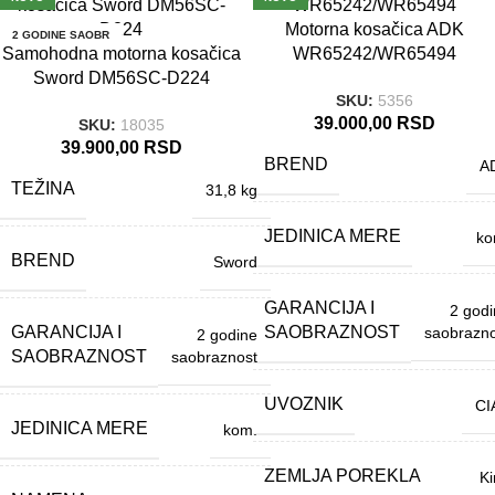
Motorna kosačica ADK
2 GODINE SAOBR
2 GODINE SAOBR
AZNOST
AZNOST
Samohodna motorna kosačica
WR65242/WR65494
Sword DM56SC-D224
SKU:
5356
39.000,00
RSD
SKU:
18035
39.900,00
RSD
BREND
A
TEŽINA
31,8 kg
JEDINICA MERE
ko
BREND
Sword
GARANCIJA I
2 god
GARANCIJA I
SAOBRAZNOST
saobrazno
2 godine
SAOBRAZNOST
saobraznost
UVOZNIK
CI
JEDINICA MERE
kom.
ZEMLJA POREKLA
Ki