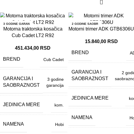
3 GODINE GARAN
2 GODINE SAOBR
CIJA
AZNOST
Motorna traktorska kosačica
Motorni trimer ADK GTB6306U
Cub Cadet LT2 R92
15.840,00
RSD
451.434,00
RSD
BREND
A
BREND
Cub Cadet
GARANCIJA I
2 god
GARANCIJA I
SAOBRAZNOST
saobrazno
3 godine
SAOBRAZNOST
garancija
JEDINICA MERE
ko
JEDINICA MERE
kom.
NAMENA
Ho
NAMENA
Hobi