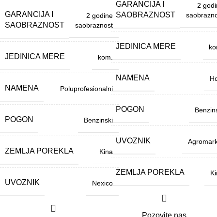
GARANCIJA I
2 god
GARANCIJA I
SAOBRAZNOST
saobrazno
2 godine
SAOBRAZNOST
saobraznost
JEDINICA MERE
ko
JEDINICA MERE
kom.
NAMENA
Ho
NAMENA
Poluprofesionalni
POGON
Benzin
POGON
Benzinski
UVOZNIK
Agromark
ZEMLJA POREKLA
Kina
ZEMLJA POREKLA
Ki
UVOZNIK
Nexico
Pozovite nas