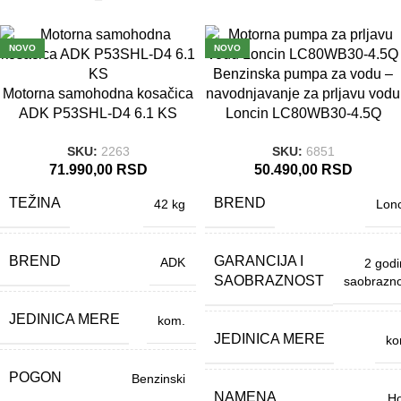
NOVO
NOVO
Benzinska pumpa za vodu –
2 GODINE SAOBR
AZNOST
Motorna samohodna kosačica
navodnjavanje za prljavu vodu
ADK P53SHL-D4 6.1 KS
Loncin LC80WB30-4.5Q
SKU:
2263
SKU:
6851
71.990,00
RSD
50.490,00
RSD
TEŽINA
BREND
42 kg
Lonc
BREND
GARANCIJA I
ADK
2 god
SAOBRAZNOST
saobrazno
JEDINICA MERE
kom.
JEDINICA MERE
ko
POGON
Benzinski
NAMENA
Ho