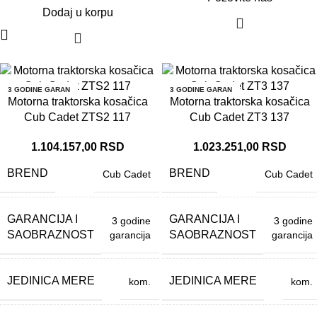
Dodaj u korpu
3 GODINE GARAN
3 GODINE GARAN
CIJA
CIJA
Motorna traktorska kosačica
Motorna traktorska kosačica
Cub Cadet ZTS2 117
Cub Cadet ZT3 137
1.104.157,00
RSD
1.023.251,00
RSD
BREND
BREND
Cub Cadet
Cub Cadet
GARANCIJA I
GARANCIJA I
3 godine
3 godine
SAOBRAZNOST
SAOBRAZNOST
garancija
garancija
JEDINICA MERE
JEDINICA MERE
kom.
kom.