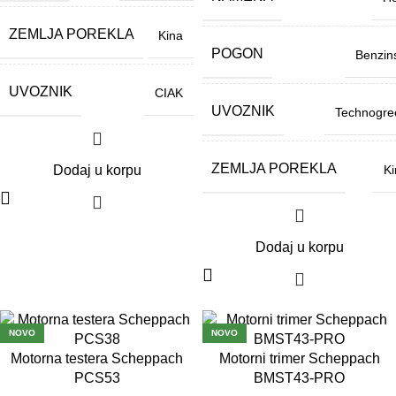
ZEMLJA POREKLA
Kina
POGON
Benzin
UVOZNIK
CIAK
UVOZNIK
Technogre
ZEMLJA POREKLA
Ki
Dodaj u korpu
Dodaj u korpu
NOVO
NOVO
Motorna testera Scheppach
Motorni trimer Scheppach
3 GODINE GARAN
3 GODINE GARAN
CIJA
CIJA
PCS53
BMST43-PRO