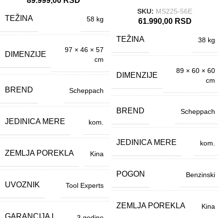
89.999,00
RSD
SKU:
MS225-56E
TEŽINA
58 kg
61.990,00
RSD
TEŽINA
38 kg
97 × 46 × 57
DIMENZIJE
cm
89 × 60 × 60
DIMENZIJE
cm
BREND
Scheppach
BREND
Scheppach
JEDINICA MERE
kom.
JEDINICA MERE
kom.
ZEMLJA POREKLA
Kina
POGON
Benzinski
UVOZNIK
Tool Experts
ZEMLJA POREKLA
Kina
GARANCIJA I
3 godine