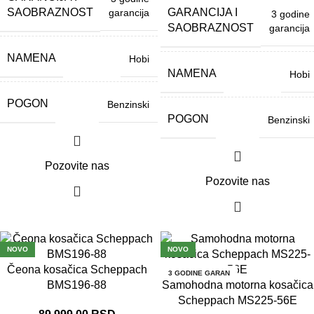
SAOBRAZNOST
GARANCIJA I
garancija
3 godine
SAOBRAZNOST
garancija
NAMENA
Hobi
NAMENA
Hobi
POGON
Benzinski
POGON
Benzinski
Pozovite nas
Pozovite nas
NOVO
NOVO
Čeona kosačica Scheppach
3 GODINE GARAN
3 GODINE GARAN
CIJA
CIJA
BMS196-88
Samohodna motorna kosačica
Scheppach MS225-56E