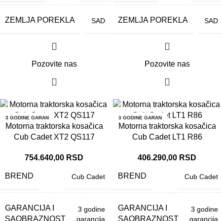
ZEMLJA POREKLA
ZEMLJA POREKLA
SAD
SAD
Pozovite nas
Pozovite nas
3 GODINE GARAN
3 GODINE GARAN
CIJA
CIJA
Motorna traktorska kosačica
Motorna traktorska kosačica
Cub Cadet XT2 QS117
Cub Cadet LT1 R86
754.640,00
RSD
406.290,00
RSD
BREND
BREND
Cub Cadet
Cub Cadet
GARANCIJA I
GARANCIJA I
3 godine
3 godine
SAOBRAZNOST
SAOBRAZNOST
garancija
garancija