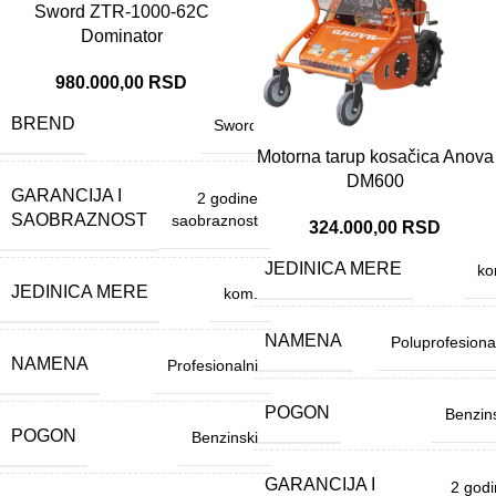
Sword ZTR-1000-62C
Dominator
980.000,00
RSD
BREND
Sword
Motorna tarup kosačica Anova
DM600
GARANCIJA I
2 godine
SAOBRAZNOST
saobraznost
324.000,00
RSD
JEDINICA MERE
ko
JEDINICA MERE
kom.
NAMENA
Poluprofesiona
NAMENA
Profesionalni
POGON
Benzin
POGON
Benzinski
GARANCIJA I
2 god