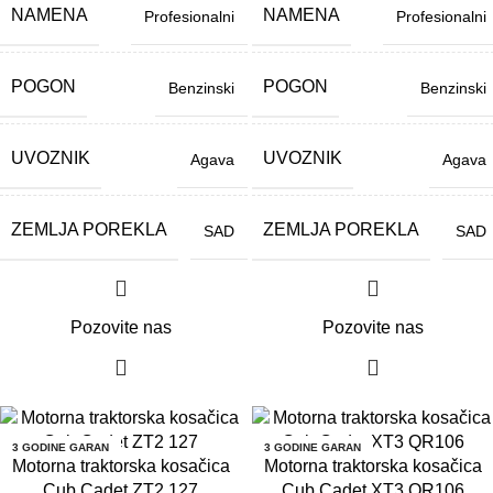
NAMENA
NAMENA
Profesionalni
Profesionalni
POGON
POGON
Benzinski
Benzinski
UVOZNIK
UVOZNIK
Agava
Agava
ZEMLJA POREKLA
ZEMLJA POREKLA
SAD
SAD
Pozovite nas
Pozovite nas
3 GODINE GARAN
3 GODINE GARAN
CIJA
CIJA
Motorna traktorska kosačica
Motorna traktorska kosačica
Cub Cadet ZT2 127
Cub Cadet XT3 QR106