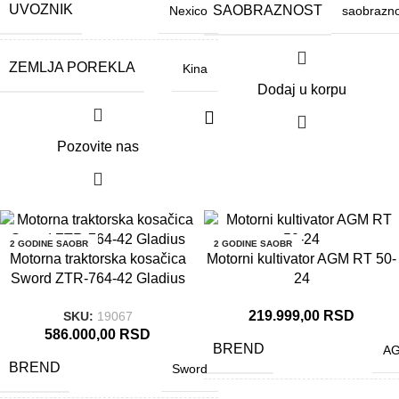
UVOZNIK
SAOBRAZNOST
Nexico
saobrazno
ZEMLJA POREKLA
Kina
Dodaj u korpu
Pozovite nas
2 GODINE SAOBR
2 GODINE SAOBR
AZNOST
AZNOST
Motorna traktorska kosačica
Motorni kultivator AGM RT 50-
Sword ZTR-764-42 Gladius
24
219.999,00
RSD
SKU:
19067
586.000,00
RSD
BREND
A
BREND
Sword