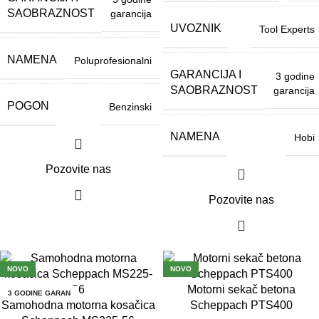
SAOBRAZNOST
garancija
UVOZNIK
Tool Experts
NAMENA
Poluprofesionalni
GARANCIJA I
3 godine
SAOBRAZNOST
garancija
POGON
Benzinski
NAMENA
Hobi
Pozovite nas
Pozovite nas
NOVO
NOVO
Motorni sekač betona
3 GODINE GARAN
3 GODINE GARAN
CIJA
CIJA
Samohodna motorna kosačica
Scheppach PTS400