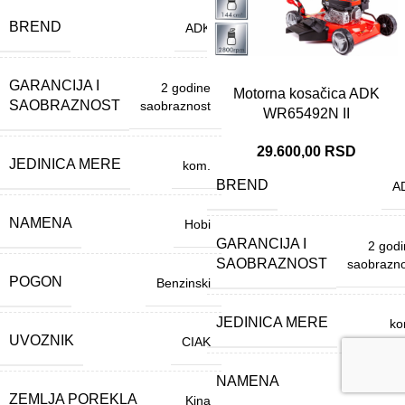
BREND
ADK
GARANCIJA I
2 godine
Motorna kosačica ADK
SAOBRAZNOST
saobraznost
WR65492N II
29.600,00
RSD
JEDINICA MERE
kom.
BREND
A
NAMENA
Hobi
GARANCIJA I
2 god
SAOBRAZNOST
saobrazno
POGON
Benzinski
JEDINICA MERE
ko
UVOZNIK
CIAK
NAMENA
Ho
ZEMLJA POREKLA
Kina