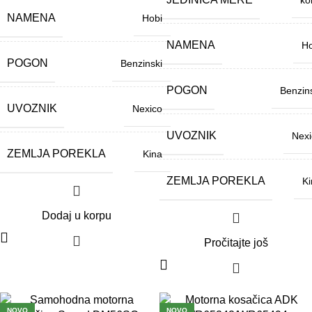
ko
NAMENA
Hobi
NAMENA
Ho
POGON
Benzinski
POGON
Benzin
UVOZNIK
Nexico
UVOZNIK
Nexi
ZEMLJA POREKLA
Kina
ZEMLJA POREKLA
Ki
Dodaj u korpu
Pročitajte još
NOVO
NOVO