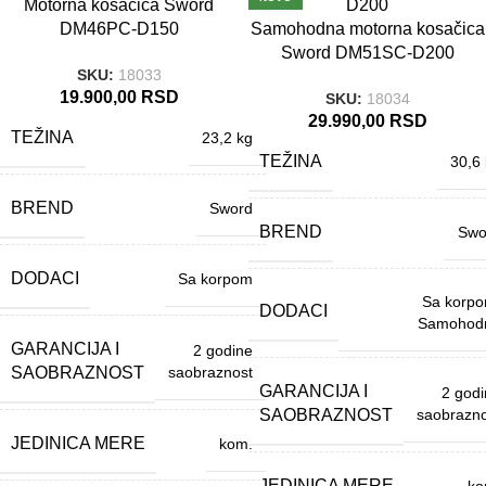
Motorna kosačica Sword
2 GODINE SAOBR
AZNOST
DM46PC-D150
Samohodna motorna kosačica
2 GODINE SAOBR
AZNOST
Sword DM51SC-D200
SKU:
18033
19.900,00
RSD
SKU:
18034
29.990,00
RSD
TEŽINA
23,2 kg
TEŽINA
30,6
BREND
Sword
BREND
Swo
DODACI
Sa korpom
Sa korp
DODACI
Samohod
GARANCIJA I
2 godine
SAOBRAZNOST
saobraznost
GARANCIJA I
2 god
SAOBRAZNOST
saobrazno
JEDINICA MERE
kom.
JEDINICA MERE