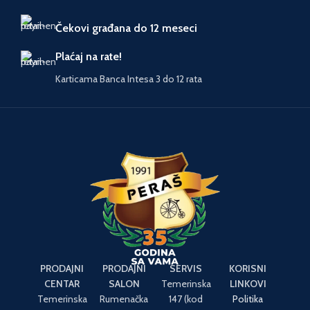
Čekovi građana do 12 meseci
Plaćaj na rate!
Karticama Banca Intesa 3 do 12 rata
PRODAJNI
PRODAJNI
SERVIS
KORISNI
CENTAR
SALON
Temerinska
LINKOVI
Temerinska
Rumenačka
147 (kod
Politika