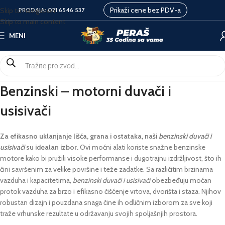
Prikaži cene bez PDV-a
Skip to navigation
PRODAJA:
021 6546 537
Skip to main content
MENI
Benzinski – motorni duvači i
usisivači
Za efikasno uklanjanje lišća, grana i ostataka, naši
benzinski duvači
i
usisivači
su idealan izbor.
Ovi moćni alati koriste snažne benzinske
motore kako bi pružili visoke performanse i dugotrajnu izdržljivost, što ih
čini savršenim za velike površine i teže zadatke. Sa različitim brzinama
vazduha i kapacitetima,
benzinski duvači
i usisivači
obezbeđuju moćan
protok vazduha za brzo i efikasno čišćenje vrtova, dvorišta i staza. Njihov
robustan dizajn i pouzdana snaga čine ih odličnim izborom za sve koji
traže vrhunske rezultate u održavanju svojih spoljašnjih prostora.