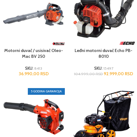
Motorni duvač / usisivač Oleo-
Leđni motorni duvač Echo PB-
Mac BV 250
8010
SKU:
8413
SKU:
15497
36.990,00
RSD
92.999,00
RSD
104.999,00
RSD
5 GODINA GARANCIJA