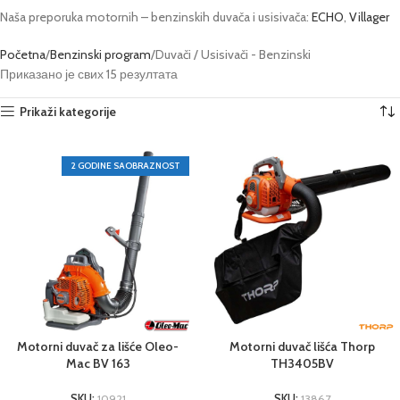
Naša preporuka motornih – benzinskih duvača i usisivača:
ECHO
,
Villager
Početna
Benzinski program
Duvači / Usisivači - Benzinski
Приказано је свих 15 резултата
Prikaži kategorije
2 GODINE SAOBRAZNOST
Motorni duvač za lišće Oleo-
Motorni duvač lišća Thorp
Mac BV 163
TH3405BV
SKU:
10921
SKU:
13867