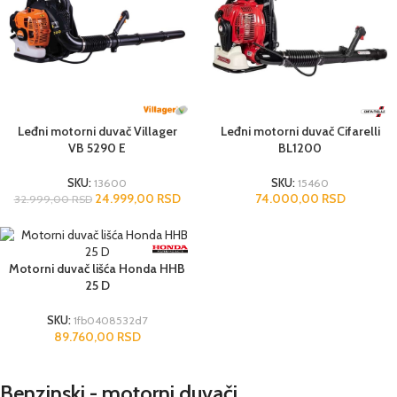
Leđni motorni duvač Villager
Leđni motorni duvač Cifarelli
VB 5290 E
BL1200
SKU:
13600
SKU:
15460
24.999,00
RSD
74.000,00
RSD
32.999,00
RSD
Motorni duvač lišća Honda HHB
25 D
SKU:
1fb0408532d7
89.760,00
RSD
Benzinski - motorni duvači