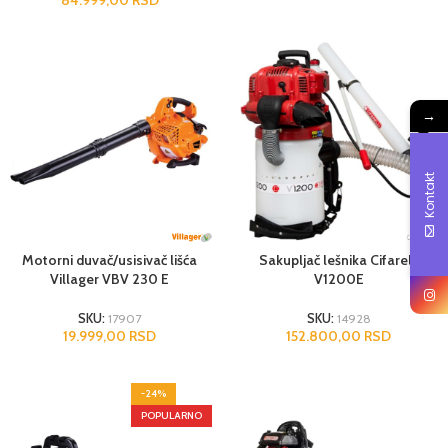
→
Kontakt
Motorni duvač/usisivač lišća
Sakupljač lešnika Cifarelli
Villager VBV 230 E
V1200E
SKU:
17907
SKU:
14928
19.999,00
RSD
152.800,00
RSD
-24%
POPULARNO