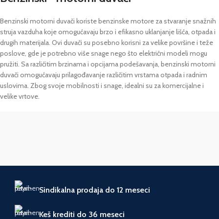
Benzinski motorni duvači koriste benzinske motore za stvaranje snažnih
struja vazduha koje omogućavaju brzo i efikasno uklanjanje lišća, otpada i
drugih materijala. Ovi duvači su posebno korisni za velike površine i teže
poslove, gde je potrebno više snage nego što električni modeli mogu
pružiti. Sa različitim brzinama i opcijama podešavanja, benzinski motorni
duvači omogućavaju prilagođavanje različitim vrstama otpada i radnim
uslovima. Zbog svoje mobilnosti i snage, idealni su za komercijalne i
velike vrtove.
Sindikalna prodaja do 12 meseci
Keš krediti do 36 meseci