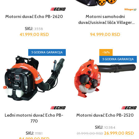
Motorni duvač Echo PB-2620
Motorni samohodni
duvač/usisivač lišća Villager
VPTC 8520
SKU:
3558
41.999,00
RSD
94.999,00
RSD
5 GODINA GARANCIJA
-16%
5 GODINA GARANCIJA
Leđni motorni duvač Echo PB-
Motorni duvač Echo PB-2520
770
SKU:
10384
26.999,00
RSD
31.999,00
RSD
SKU:
11181
84.999,00
RSD