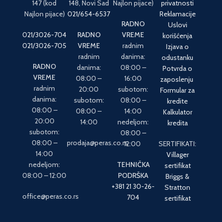
147 (kod
148, Novi Sad
Najlon pijace)
privatnosti
Najlon pijace)
021/654-6537
Reklamacije
RADNO
Uslovi
021/3026-704
RADNO
VREME
korišćenja
021/3026-705
VREME
radnim
Izjava o
radnim
danima:
odustanku
RADNO
danima:
08:00 –
Potvrda o
VREME
08:00 –
16:00
zaposlenju
radnim
20:00
subotom:
Formular za
danima:
subotom:
08:00 –
kredite
08:00 –
08:00 –
14:00
Kalkulator
20:00
14:00
nedeljom:
kredita
subotom:
08:00 –
08:00 –
prodaja@peras.co.rs
12:00
SERTIFIKATI:
14:00
Villager
nedeljom:
TEHNIČKA
sertifikat
08:00 – 12:00
PODRŠKA
Briggs &
+381 21 30-26-
Stratton
office@peras.co.rs
704
sertifikat