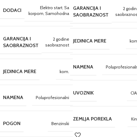
Elektro start
,
Sa
GARANCIJA I
2 godi
DODACI
korpom
,
Samohodna
saobraznos
SAOBRAZNOST
GARANCIJA I
2 godine
JEDINICA MERE
kom
saobraznost
SAOBRAZNOST
NAMENA
Poluprofesional
JEDINICA MERE
kom.
UVOZNIK
CIA
NAMENA
Poluprofesionalni
ZEMLJA POREKLA
Ki
POGON
Benzinski