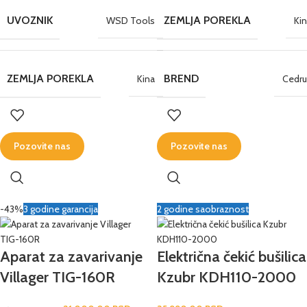
UVOZNIK
ZEMLJA POREKLA
WSD Tools
Ki
ZEMLJA POREKLA
BREND
Kina
Cedru
Pozovite nas
Pozovite nas
-43%
3 godine garancija
2 godine saobraznost
Aparat za zavarivanje
Električna čekić bušilica
Villager TIG-160R
Kzubr KDH110-2000