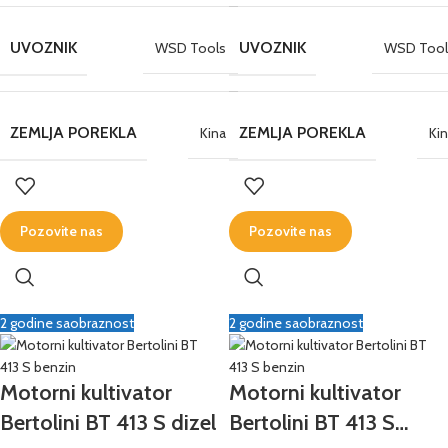
UVOZNIK
UVOZNIK
WSD Tools
WSD Tool
ZEMLJA POREKLA
ZEMLJA POREKLA
Kina
Ki
Pozovite nas
Pozovite nas
2 godine saobraznost
2 godine saobraznost
Motorni kultivator
Motorni kultivator
Bertolini BT 413 S dizel
Bertolini BT 413 S