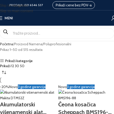
Prikaži cene bez PDV-a
Skip to navigation
PRODAJA:
021 6546 537
Skip to main content
MENI
Početna
Proizvod Namena
Poluprofesionalni
Prikaz 1–50 od 515 rezultata
Prikaži kategorije
Prikaži
12
30
50
-20%
Novo
3 godine garancija
Novo
3 godine garancija
Akumulatorski
Čeona kosačica
višenamenski alat
Scheppach BMS196-