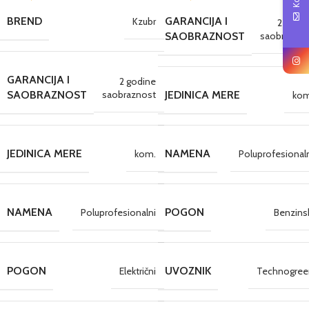
BREND
GARANCIJA I
Kzubr
2 godi
saobraznos
SAOBRAZNOST
GARANCIJA I
2 godine
saobraznost
SAOBRAZNOST
JEDINICA MERE
kom
JEDINICA MERE
NAMENA
kom.
Poluprofesional
NAMENA
POGON
Poluprofesionalni
Benzins
POGON
UVOZNIK
Električni
Technogree