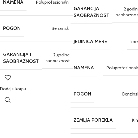
NAMENA
Poluprofesionalni
GARANCIJA I
2 godi
saobraznos
SAOBRAZNOST
POGON
Benzinski
JEDINICA MERE
kom
GARANCIJA I
2 godine
saobraznost
SAOBRAZNOST
NAMENA
Poluprofesional
Dodaj u korpu
POGON
Benzins
ZEMLJA POREKLA
Ki