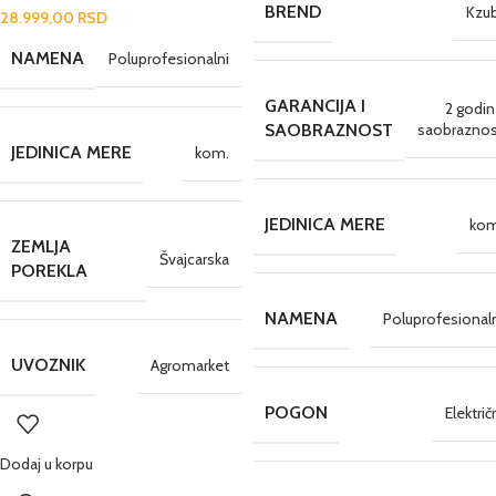
Automatik
BREND
Kzu
28.999,00
RSD
NAMENA
Poluprofesionalni
GARANCIJA I
2 godi
saobraznos
SAOBRAZNOST
JEDINICA MERE
kom.
JEDINICA MERE
kom
ZEMLJA
Švajcarska
POREKLA
NAMENA
Poluprofesional
UVOZNIK
Agromarket
POGON
Električ
Dodaj u korpu