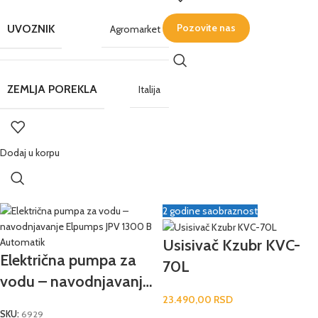
Pozovite nas
UVOZNIK
Agromarket
ZEMLJA POREKLA
Italija
Dodaj u korpu
2 godine saobraznost
Usisivač Kzubr KVC-
Električna pumpa za
70L
vodu – navodnjavanje
Elpumps JPV 1300 B
23.490,00
RSD
SKU:
6929