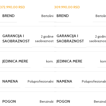
372.990,00
RSD
309.990,00
RSD
BREND
BREND
Bertolini
Bertoli
GARANCIJA I
GARANCIJA I
2 godine
2 godi
saobraznost
saobraznos
SAOBRAZNOST
SAOBRAZNOST
JEDINICA MERE
JEDINICA MERE
kom.
kom
NAMENA
NAMENA
Poluprofesionalni
Poluprofesional
POGON
POGON
Benzinski
Benzins