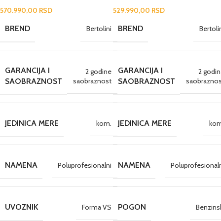
benzin
570.990,00
RSD
529.990,00
RSD
BREND
BREND
Bertolini
Bertoli
GARANCIJA I
GARANCIJA I
2 godine
2 godi
saobraznost
saobraznos
SAOBRAZNOST
SAOBRAZNOST
JEDINICA MERE
JEDINICA MERE
kom.
kom
NAMENA
NAMENA
Poluprofesionalni
Poluprofesional
UVOZNIK
POGON
Forma VS
Benzins