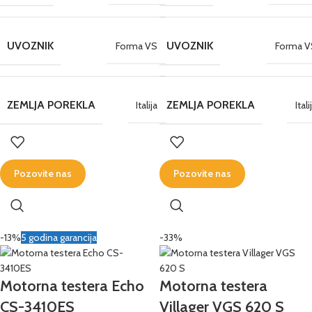
UVOZNIK
UVOZNIK
Forma VS
Forma V
ZEMLJA POREKLA
ZEMLJA POREKLA
Italija
Itali
Pozovite nas
Pozovite nas
-13%
5 godina garancija
-33%
Motorna testera Echo
Motorna testera
CS-3410ES
Villager VGS 620 S