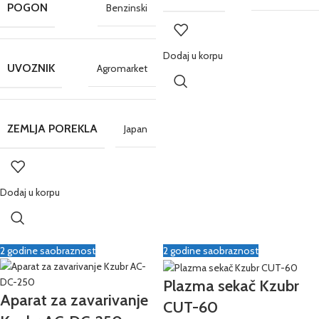
POGON
Benzinski
Dodaj u korpu
UVOZNIK
Agromarket
ZEMLJA POREKLA
Japan
Dodaj u korpu
2 godine saobraznost
2 godine saobraznost
Plazma sekač Kzubr
Aparat za zavarivanje
CUT-60