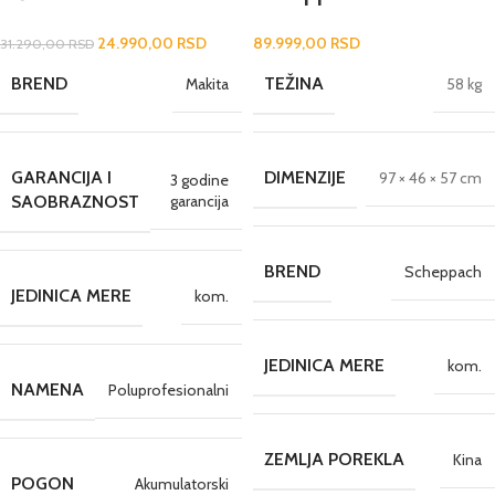
Makita DTM52Z
88
24.990,00
RSD
89.999,00
RSD
31.290,00
RSD
BREND
TEŽINA
Makita
58 kg
GARANCIJA I
DIMENZIJE
97 × 46 × 57 cm
3 godine
garancija
SAOBRAZNOST
BREND
Scheppach
JEDINICA MERE
kom.
JEDINICA MERE
kom.
NAMENA
Poluprofesionalni
ZEMLJA POREKLA
Kina
POGON
Akumulatorski