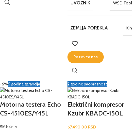
UVOZNIK
WSD Tool
ZEMLJA POREKLA
Ki
Pozovite nas
-6%
5 godina garancija
2 godine saobraznost
Motorna testera Echo
Električni kompresor
CS-4510ES/Y45L
Kzubr KBADC-150L
67.490,00
RSD
SKU:
6890