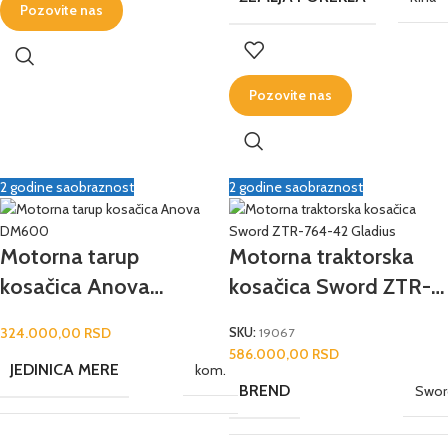
Pozovite nas
Pozovite nas
2 godine saobraznost
2 godine saobraznost
Motorna tarup
Motorna traktorska
kosačica Anova
kosačica Sword ZTR-
DM600
764-42 Gladius
324.000,00
RSD
SKU:
19067
586.000,00
RSD
JEDINICA MERE
kom.
BREND
Swor