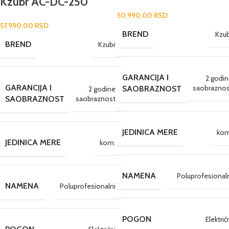
Kzubr AC-DC-250
50.990,00
RSD
57.990,00
RSD
BREND
Kzu
BREND
Kzubr
GARANCIJA I
2 godi
GARANCIJA I
saobraznos
SAOBRAZNOST
2 godine
saobraznost
SAOBRAZNOST
JEDINICA MERE
kom
JEDINICA MERE
kom.
NAMENA
Poluprofesional
NAMENA
Poluprofesionalni
POGON
Električ