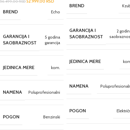
52.999,00
RSD
56.499,00
RSD
BREND
Kzu
BREND
Echo
GARANCIJA I
2 godi
GARANCIJA I
saobraznos
SAOBRAZNOST
5 godina
garancija
SAOBRAZNOST
JEDINICA MERE
kom
JEDINICA MERE
kom.
NAMENA
Poluprofesional
NAMENA
Poluprofesionalni
POGON
Električ
POGON
Benzinski