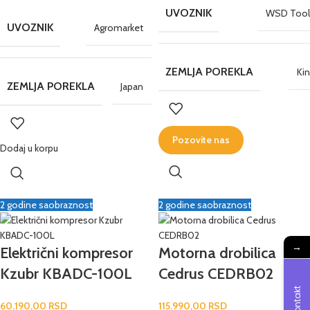
UVOZNIK
WSD Tool
UVOZNIK
Agromarket
ZEMLJA POREKLA
Ki
ZEMLJA POREKLA
Japan
Pozovite nas
Dodaj u korpu
2 godine saobraznost
2 godine saobraznost
→
Električni kompresor
Motorna drobilica
Kzubr KBADC-100L
Cedrus CEDRB02
Kontakt
60.190,00
RSD
115.990,00
RSD