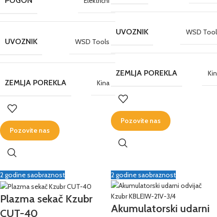
POGON
Električni
UVOZNIK
WSD Tool
UVOZNIK
WSD Tools
ZEMLJA POREKLA
Ki
ZEMLJA POREKLA
Kina
Pozovite nas
Pozovite nas
2 godine saobraznost
2 godine saobraznost
Plazma sekač Kzubr
Akumulatorski udarni
CUT-40