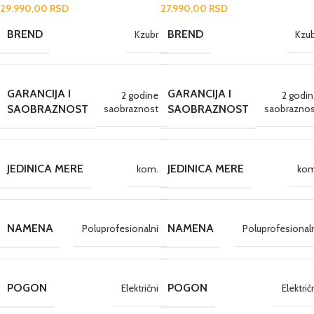
29.990,00
RSD
27.990,00
RSD
BREND
BREND
Kzubr
Kzu
GARANCIJA I
GARANCIJA I
2 godine
2 godi
saobraznost
saobraznos
SAOBRAZNOST
SAOBRAZNOST
JEDINICA MERE
JEDINICA MERE
kom.
kom
NAMENA
NAMENA
Poluprofesionalni
Poluprofesional
POGON
POGON
Električni
Električ