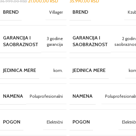
21.000,00
RSD
35.990,00
RSD
36.999,00
RSD
BREND
BREND
Villager
Kzu
GARANCIJA I
GARANCIJA I
3 godine
2 godi
garancija
saobraznos
SAOBRAZNOST
SAOBRAZNOST
JEDINICA MERE
JEDINICA MERE
kom.
kom
NAMENA
NAMENA
Poluprofesionalni
Poluprofesional
POGON
POGON
Električni
Električ