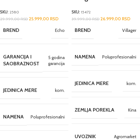
SKU:
2580
SKU:
15472
25.999,00
RSD
26.999,00
RSD
29.999,00
RSD
39.999,00
RSD
BREND
BREND
Echo
Villager
GARANCIJA I
NAMENA
Poluprofesionalni
5 godina
garancija
SAOBRAZNOST
JEDINICA MERE
kom.
JEDINICA MERE
kom.
ZEMLJA POREKLA
Kina
NAMENA
Poluprofesionalni
UVOZNIK
Agromarket