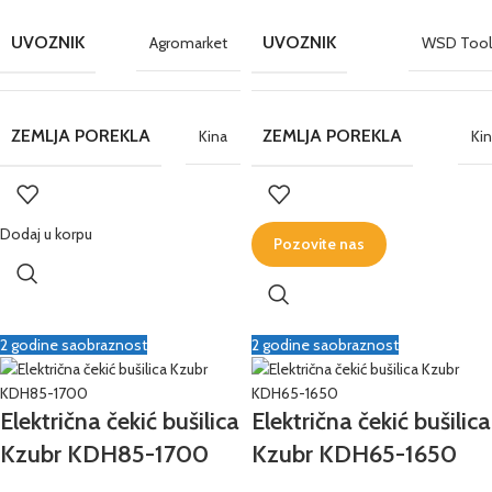
UVOZNIK
UVOZNIK
Agromarket
WSD Tool
ZEMLJA POREKLA
ZEMLJA POREKLA
Kina
Ki
Dodaj u korpu
Pozovite nas
2 godine saobraznost
2 godine saobraznost
Električna čekić bušilica
Električna čekić bušilica
Kzubr KDH85-1700
Kzubr KDH65-1650