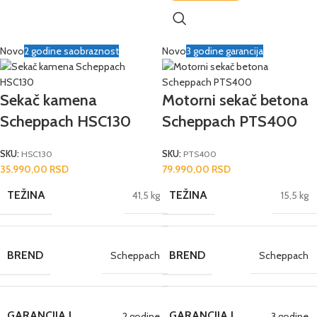
Novo
2 godine saobraznost
Novo
3 godine garancija
Sekač kamena
Motorni sekač betona
Scheppach HSC130
Scheppach PTS400
SKU:
HSC130
SKU:
PTS400
35.990,00
RSD
79.990,00
RSD
TEŽINA
TEŽINA
41,5 kg
15,5 kg
BREND
BREND
Scheppach
Scheppach
GARANCIJA I
GARANCIJA I
2 godine
3 godine