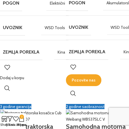
POGON
POGON
Akumulators
Električni
UVOZNIK
UVOZNIK
WSD Tool
WSD Tools
ZEMLJA POREKLA
ZEMLJA POREKLA
Ki
Kina
Dodaj u korpu
Pozovite nas
3 godine garancija
2 godine saobraznost
0
Shop
Filteri
Lista želja
Korpa
Pozovite nas
Motorna traktorska
Samohodna motorna