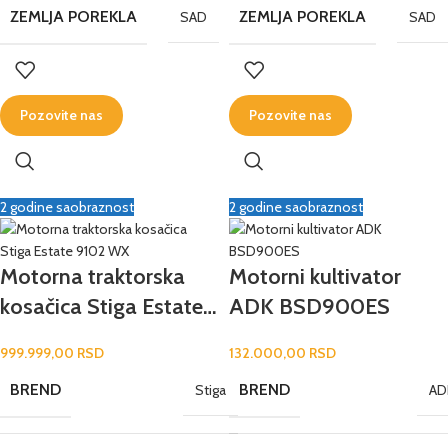
ZEMLJA POREKLA
ZEMLJA POREKLA
SAD
SAD
Pozovite nas
Pozovite nas
2 godine saobraznost
2 godine saobraznost
Motorna traktorska
Motorni kultivator
kosačica Stiga Estate
ADK BSD900ES
9102 WX
999.999,00
RSD
132.000,00
RSD
BREND
BREND
Stiga
AD