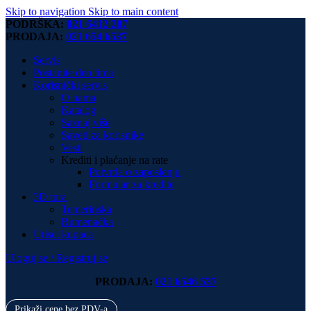
Skip to navigation
Skip to main content
PODRŠKA:
021 6412 287
PRODAJA:
021 654 6537
Servis
Postanite deo tima
Korisnički servis
O nama
Katalog
Saznaj više
Saveti za korisnike
Vesti
Krediti i plaćanje na rate
Potvrda o zaposlenju
Formular za kredite
3D tura
Temerinska
Rumenačka
Utisci kupaca
Uloguj se / Registruj se
PRODAJA:
021 6546 537
Prikaži cene bez PDV-a