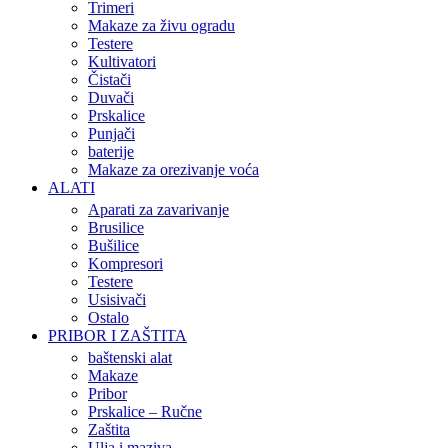
Trimeri
Makaze za živu ogradu
Testere
Kultivatori
Čistači
Duvači
Prskalice
Punjači
baterije
Makaze za orezivanje voća
ALATI
Aparati za zavarivanje
Brusilice
Bušilice
Kompresori
Testere
Usisivači
Ostalo
PRIBOR I ZAŠTITA
baštenski alat
Makaze
Pribor
Prskalice – Ručne
Zaštita
Ulja i maziva