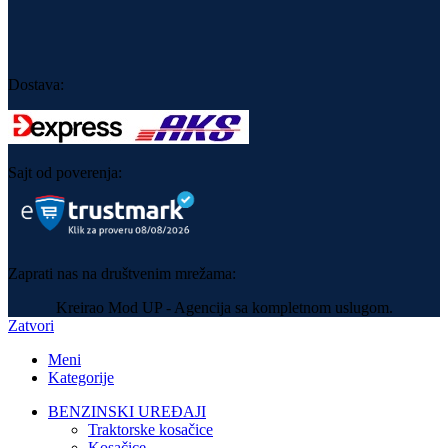
Dostava:
Sajt od poverenja:
Zaprati nas na društvenim mrežama:
Kreirao Mod UP - Agencija sa kompletnom uslugom.
Zatvori
Meni
Kategorije
BENZINSKI UREĐAJI
Traktorske kosačice
Kosačice