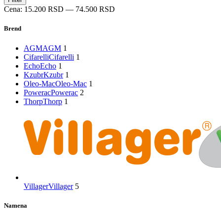
cena
cena
Cena:
15.200 RSD
—
74.500 RSD
Brend
AGM
AGM
1
Cifarelli
Cifarelli
1
Echo
Echo
1
Kzubr
Kzubr
1
Oleo-Mac
Oleo-Mac
1
Powerac
Powerac
2
Thorp
Thorp
1
Villager
Villager
5
Namena