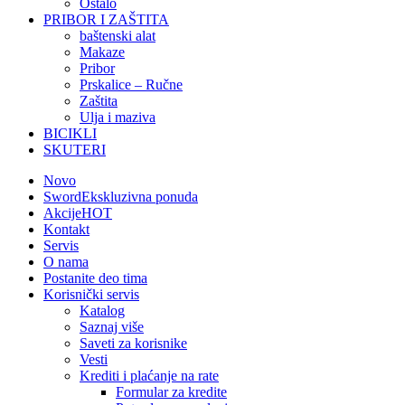
Ostalo
PRIBOR I ZAŠTITA
baštenski alat
Makaze
Pribor
Prskalice – Ručne
Zaštita
Ulja i maziva
BICIKLI
SKUTERI
Novo
Sword
Ekskluzivna ponuda
Akcije
HOT
Kontakt
Servis
O nama
Postanite deo tima
Korisnički servis
Katalog
Saznaj više
Saveti za korisnike
Vesti
Krediti i plaćanje na rate
Formular za kredite