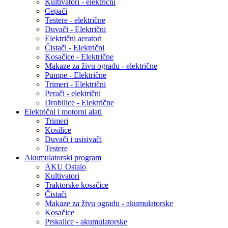
Kultivatori - električni
Cepači
Testere - električne
Duvači - Električni
Električni aeratori
Čistači - Električni
Kosačice - Električne
Makaze za živu ogradu - električne
Pumpe - Električne
Trimeri - Električni
Perači - električni
Drobilice - Električne
Električni i motorni alati
Trimeri
Kosilice
Duvači i usisivači
Testere
Akumulatorski program
AKU Ostalo
Kultivatori
Traktorske kosačice
Čistači
Makaze za živu ogradu - akumulatorske
Kosačice
Prskalice - akumulatorske