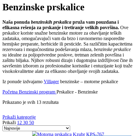
Benzinske prskalice
Naša ponuda
benzinskih prskalica
pruža vam pouzdana i
efikasna rešenja za prskanje i tretiranje velikih površina.
Ove
prskalice koriste snažne benzinske motore za obavljanje teških
zadataka, omogućavajući vam da brzo i ravnomerno rasporedite
hemijske preparate, herbicide ili pesticide. Sa različitim kapacitetima
rezervoara i mogućnostima podešavanja mlaza,
benzinske prskalice
su idealne za poljoprivredne poslove, tretman zelenih površina i
zaštitu biljaka. Njihov robusni dizajn i dugotrajna izdržljivost čine ih
savršenim izborom za profesionalne korisnike i entuzijaste koji traže
visokokvalitetne alate za efikasno obavljanje svojih zadataka.
Iz ponude izdvajamo
Villager
benzinske – motorne prskalice
Početna
Benzinski program
Prskalice - Benzinske
Sortirano
Prikazano je svih 13 rezultata
po
najnovijem
Prikaži kategorije
Prikaži
12
30
50