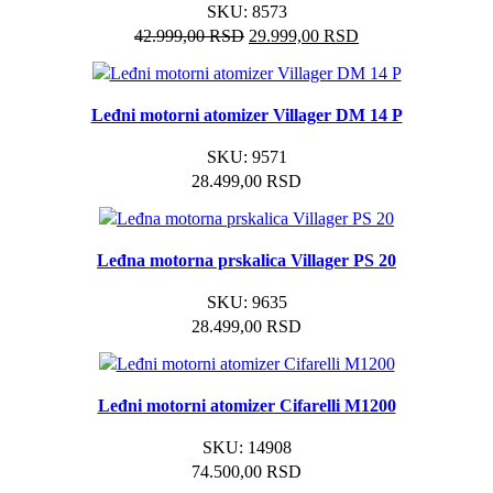
SKU:
8573
Originalna
Trenutna
42.999,00
RSD
29.999,00
RSD
cena
cena
je
je:
bila:
29.999,00 RSD.
Leđni motorni atomizer Villager DM 14 P
42.999,00 RSD.
SKU:
9571
28.499,00
RSD
Leđna motorna prskalica Villager PS 20
SKU:
9635
28.499,00
RSD
Leđni motorni atomizer Cifarelli M1200
SKU:
14908
74.500,00
RSD