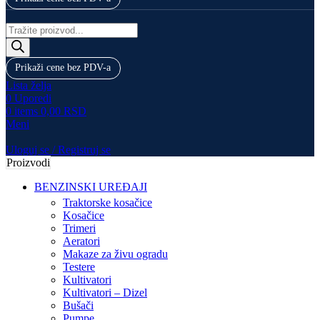
Products
search
Prikaži cene bez PDV-a
Lista želja
0
Uporedi
0
items
0,00
RSD
Meni
Uloguj se / Registruj se
Proizvodi
BENZINSKI UREĐAJI
Traktorske kosačice
Kosačice
Trimeri
Aeratori
Makaze za živu ogradu
Testere
Kultivatori
Kultivatori – Dizel
Bušači
Pumpe