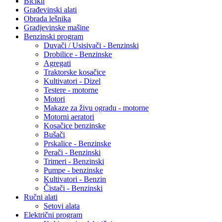
Bicikli
Građevinski alati
Obrada lešnika
Gradjevinske mašine
Benzinski program
Duvači / Usisivači - Benzinski
Drobilice - Benzinske
Agregati
Traktorske kosačice
Kultivatori - Dizel
Testere - motorne
Motori
Makaze za živu ogradu - motorne
Motorni aeratori
Kosačice benzinske
Bušači
Prskalice - Benzinske
Perači - Benzinski
Trimeri - Benzinski
Pumpe - benzinske
Kultivatori - Benzin
Čistači - Benzinski
Ručni alati
Setovi alata
Električni program