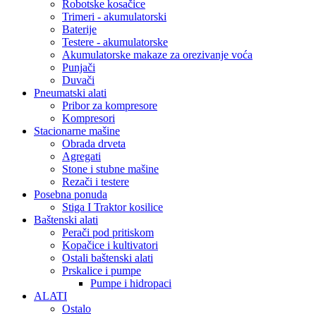
Robotske kosačice
Trimeri - akumulatorski
Baterije
Testere - akumulatorske
Akumulatorske makaze za orezivanje voća
Punjači
Duvači
Pneumatski alati
Pribor za kompresore
Kompresori
Stacionarne mašine
Obrada drveta
Agregati
Stone i stubne mašine
Rezači i testere
Posebna ponuda
Stiga I Traktor kosilice
Baštenski alati
Perači pod pritiskom
Kopačice i kultivatori
Ostali baštenski alati
Prskalice i pumpe
Pumpe i hidropaci
ALATI
Ostalo