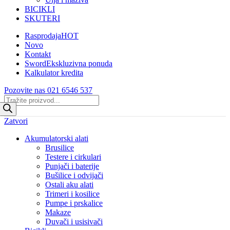
BICIKLI
SKUTERI
Rasprodaja
HOT
Novo
Kontakt
Sword
Ekskluzivna ponuda
Kalkulator kredita
Pozovite nas 021 6546 537
Products
search
Zatvori
Akumulatorski alati
Brusilice
Testere i cirkulari
Punjači i baterije
Bušilice i odvijači
Ostali aku alati
Trimeri i kosilice
Pumpe i prskalice
Makaze
Duvači i usisivači