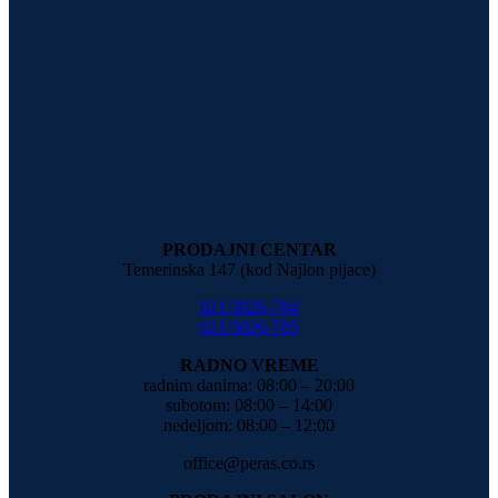
PRODAJNI CENTAR
Temerinska 147 (kod Najlon pijace)
021/3026-704
021/3026-705
RADNO VREME
radnim danima: 08:00 – 20:00
subotom: 08:00 – 14:00
nedeljom: 08:00 – 12:00
office@peras.co.rs