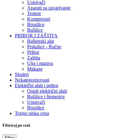
Usisivači
Aparati za zavarivanje
Testere
Kompresori
Brusilice
Bušilice
PRIBOR I ZAŠTITA
Baštenski alat
Prskalice - Ručne
Pribor
Zaštita
Ulja i maziva
Makaze
Skuteri
Nekategorizovani
Električni alati i pribor
Ostali električni alati
Bušilice i štemerice
Usisivači
Brusilice
Trajno niska cena
Filtriraj po ceni
Minimalna
Maksimalna
Filter