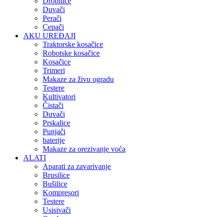
Drobilice
Duvači
Perači
Cepači
AKU UREĐAJI
Traktorske kosačice
Robotske kosačice
Kosačice
Trimeri
Makaze za živu ogradu
Testere
Kultivatori
Čistači
Duvači
Prskalice
Punjači
baterije
Makaze za orezivanje voća
ALATI
Aparati za zavarivanje
Brusilice
Bušilice
Kompresori
Testere
Usisivači