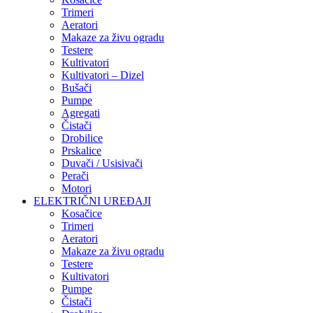
Trimeri
Aeratori
Makaze za živu ogradu
Testere
Kultivatori
Kultivatori – Dizel
Bušači
Pumpe
Agregati
Čistači
Drobilice
Prskalice
Duvači / Usisivači
Perači
Motori
ELEKTRIČNI UREĐAJI
Kosačice
Trimeri
Aeratori
Makaze za živu ogradu
Testere
Kultivatori
Pumpe
Čistači