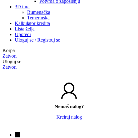
Potvrda o zaposlenju
3D tura
Rumenačka
Temerinska
Kalkulator kredita
Lista želja
Uporedi
Uloguj se / Registruj se
Korpa
Zatvori
Uloguj se
Zatvori
Nemaš nalog?
Kreiraj nalog
→