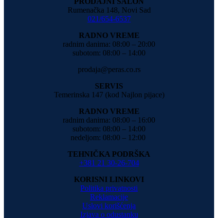
PRODAJNI SALON
Rumenačka 148, Novi Sad
021/654-6537
RADNO VREME
radnim danima: 08:00 – 20:00
subotom: 08:00 – 14:00
prodaja@peras.co.rs
SERVIS
Temerinska 147 (kod Najlon pijace)
RADNO VREME
radnim danima: 08:00 – 16:00
subotom: 08:00 – 14:00
nedeljom: 08:00 – 12:00
TEHNIČKA PODRŠKA
+381 21 30-26-704
KORISNI LINKOVI
Politika privatnosti
Reklamacije
Uslovi korišćenja
Izjava o odustanku