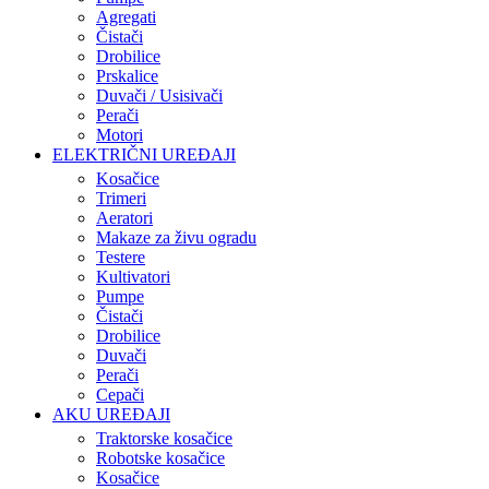
Agregati
Čistači
Drobilice
Prskalice
Duvači / Usisivači
Perači
Motori
ELEKTRIČNI UREĐAJI
Kosačice
Trimeri
Aeratori
Makaze za živu ogradu
Testere
Kultivatori
Pumpe
Čistači
Drobilice
Duvači
Perači
Cepači
AKU UREĐAJI
Traktorske kosačice
Robotske kosačice
Kosačice