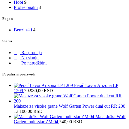
Hobi
9
Profesionalni
3
Pogon
Benzinski
4
Status
Rasprodaja
Na stanju
Po narudžbini
Popularni proizvodi
Perač Lavor Arizona LP
1209
79.980,00
RSD
Makaze za visoke grane Wolf Garten Power dual cut RR 200
13.100,00
RSD
Mala drška Wolf
Garten multi-star ZM 04
540,00
RSD