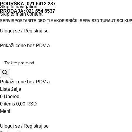
PODRŠKA:
021 6412 287
Skip to navigation
PRODAJA:
021 654 6537
Skip to main content
SERVIS
POSTANITE DEO TIMA
KORISNIČKI SERVIS
3D TURA
UTISCI KU
Uloguj se / Registruj se
Prikaži cene bez PDV-a
Prikaži cene bez PDV-a
Lista želja
0
Uporedi
0
items
0,00
RSD
Meni
Uloguj se / Registruj se