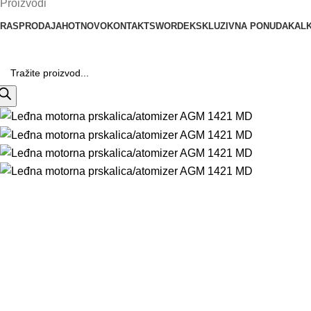
Proizvodi
RASPRODAJA
HOT
NOVO
KONTAKT
SWORD
EKSKLUZIVNA PONUDA
KALK