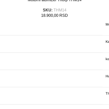
SKU:
THM14
18.900,00
RSD
M
Ki
k
H
T