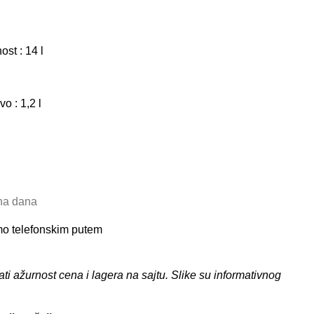
st : 14 l
o : 1,2 l
dna dana
amo telefonskim putem
 ažurnost cena i lagera na sajtu. Slike su informativnog