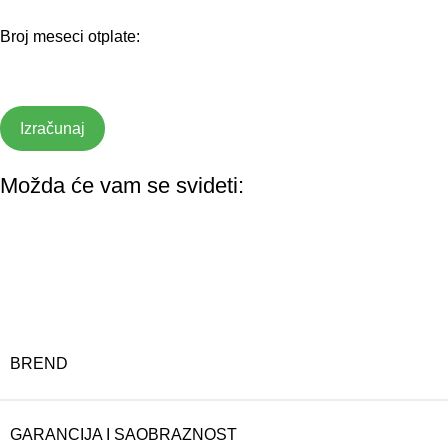
Broj meseci otplate:
Izračunaj
Možda će vam se svideti:
2 GODINE SAOBRAZNOST
BREND
GARANCIJA I SAOBRAZNOST