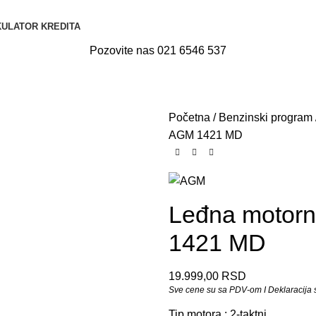
ULATOR KREDITA
Pozovite nas 021 6546 537
Početna
Benzinski program
AGM 1421 MD
Leđna motorn
1421 MD
19.999,00
RSD
Sve cene su sa PDV-om I Deklaracija se
Tip motora : 2-taktni