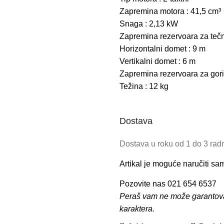
Zapremina motora : 41,5 cm³
Snaga : 2,13 kW
Zapremina rezervoara za tečno
Horizontalni domet : 9 m
Vertikalni domet : 6 m
Zapremina rezervoara za goriv
Težina : 12 kg
Dostava
Dostava u roku od 1 do 3 ra
Artikal je moguće naručiti s
Pozovite nas 021 654 6537
Peraš vam ne može garantovati
karaktera.