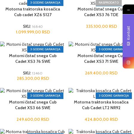
3 GODINE GARANCIJA
RASPRODATO
→
Motorna traktorska kosačica
Motorni čistač snega Cub
3 GODINE GARANCIJA
Cub cadet XZ6 S127
Cadet XS3 76 TDE
335.100,00
RSD
SKU:
16840
Kontakt
1.099.999,00
RSD
3 GODINE GARANCIJA
3 GODINE GARANCIJA
Motorni čistač snega Cub
Motorni čistač snega Cub
Cadet XS3 76 SWE
Cadet XS3 71 SWE
269.400,00
RSD
SKU:
12460
285.300,00
RSD
3 GODINE GARANCIJA
3 GODINE GARANCIJA
Motorni čistač snega Cub
Motorna traktorska kosačica
Cadet XS3 66 SWE
Cub Cadet LT2 NR92
249.600,00
RSD
424.800,00
RSD