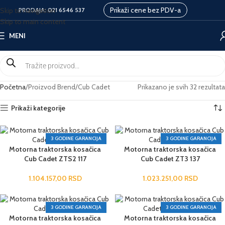
Prikaži cene bez PDV-a
Skip to navigation
PRODAJA:
021 6546 537
Skip to main content
MENI
Početna
Proizvod Brend
Cub Cadet
Prikazano je svih 32 rezultata
Prikaži kategorije
3 GODINE GARANCIJA
3 GODINE GARANCIJA
Motorna traktorska kosačica
Motorna traktorska kosačica
Cub Cadet ZTS2 117
Cub Cadet ZT3 137
1.104.157,00
RSD
1.023.251,00
RSD
3 GODINE GARANCIJA
3 GODINE GARANCIJA
Motorna traktorska kosačica
Motorna traktorska kosačica