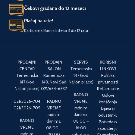
Čekovi građana do 12 meseci
Plaćaj na rate!
Karticama Banca Intesa 3 do 12 rata
PRODAJNI
PRODAJNI
SERVIS
KORISNI
CENTAR
SALON
Temerinska
LINKOVI
Temerinska
Rumenačka
147 (kod
Politika
147 (kod
148, Novi Sad
Najlon pijace)
privatnosti
Najlon pijace)
021/654-6537
Reklamacije
RADNO
Uslovi
021/3026-704
RADNO
VREME
korišćenja
021/3026-705
VREME
radnim
Izjava o
radnim
danima:
odustanku
RADNO
danima:
08:00 –
Potvrda o
VREME
08:00 –
16:00
zaposlenju
radnim
20:00
subotom:
Formular za