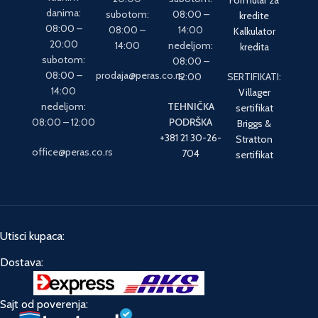
danima:
subotom:
08:00 –
kredite
08:00 –
08:00 –
14:00
Kalkulator
20:00
14:00
nedeljom:
kredita
subotom:
08:00 –
08:00 –
prodaja@peras.co.rs
12:00
SERTIFIKATI:
14:00
Villager
nedeljom:
TEHNIČKA
sertifikat
08:00 – 12:00
PODRŠKA
Briggs &
+381 21 30-26-
Stratton
office@peras.co.rs
704
sertifikat
Utisci kupaca:
Dostava:
Sajt od poverenja: