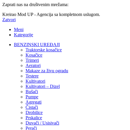
Zaprati nas na društvenim mrežama:
Kreirao Mod UP - Agencija sa kompletnom uslugom.
Zatvori
Meni
Kategorije
BENZINSKI UREĐAJI
Traktorske kosačice
Kosačice
Trimeri
Aeratori
Makaze za živu ogradu
Testere
Kultivatori
Kultivatori – Dizel
Bušači
Pumpe
Agregati
Čistači
Drobilice
Prskalice
Duvači / Usisivači
Perači