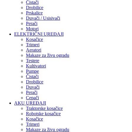
Čistači
Drobilice
Prskalice
Duvači / Usisivači
Perači
Motori
ELEKTRIČNI UREĐAJI
Kosačice
Trimeri
Aeratori
Makaze za živu ogradu
Testere
Kultivatori
Pumpe
Čistači
Drobilice
Duvači
Perači
Cepači
AKU UREĐAJI
Traktorske kosačice
Robotske kosačice
Kosačice
Trimeri
Makaze za živu ogradu