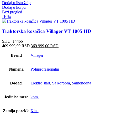
Dodaj u listu želja
Dodaj u korpu
Brzi pregled
-10%
Traktorska kosačica Villager VT 1005 HD
SKU:
14466
Оригинална
Тренутна
409.999,00
RSD
369.999,00
RSD
цена
цена
је
је:
Brend
Villager
била:
369.999,00 RSD.
409.999,00 RSD.
Namena
Poluprofesionalni
Dodaci
Elektro start
,
Sa korpom
,
Samohodna
Jedinica mere
kom.
Zemlja porekla
Kina