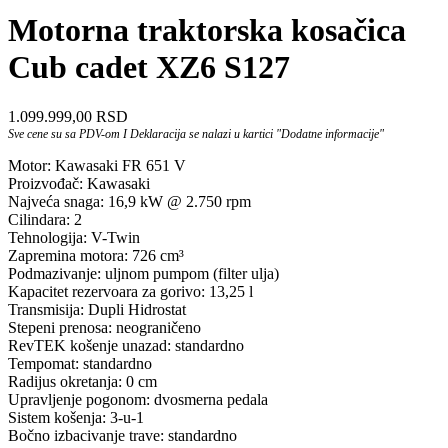
Motorna traktorska kosačica
Cub cadet XZ6 S127
1.099.999,00
RSD
Sve cene su sa PDV-om I Deklaracija se nalazi u kartici "Dodatne informacije"
Motor: Kawasaki FR 651 V
Proizvođač: Kawasaki
Najveća snaga: 16,9 kW @ 2.750 rpm
Cilindara: 2
Tehnologija: V-Twin
Zapremina motora: 726 cm³
Podmazivanje: uljnom pumpom (filter ulja)
Kapacitet rezervoara za gorivo: 13,25 l
Transmisija: Dupli Hidrostat
Stepeni prenosa: neograničeno
RevTEK košenje unazad: standardno
Tempomat: standardno
Radijus okretanja: 0 cm
Upravljenje pogonom: dvosmerna pedala
Sistem košenja: 3-u-1
Bočno izbacivanje trave: standardno