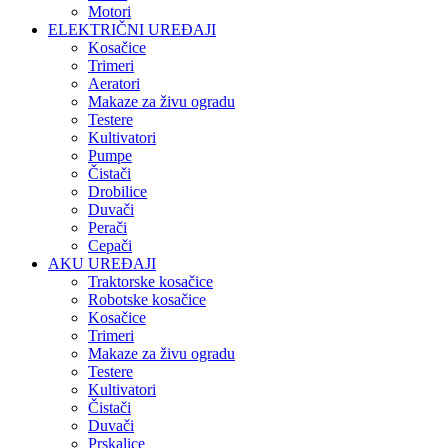
Motori
ELEKTRIČNI UREĐAJI
Kosačice
Trimeri
Aeratori
Makaze za živu ogradu
Testere
Kultivatori
Pumpe
Čistači
Drobilice
Duvači
Perači
Cepači
AKU UREĐAJI
Traktorske kosačice
Robotske kosačice
Kosačice
Trimeri
Makaze za živu ogradu
Testere
Kultivatori
Čistači
Duvači
Prskalice