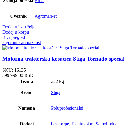
Zemlja porekla
Kina
Uvoznik
Agromarket
Dodaj u listu želja
Dodaj u korpu
Brzi pregled
2 godine saobraznost
Motorna traktorska kosačica Stiga Tornado special
SKU:
16135
399.999,00
RSD
Težina
222 kg
Brend
Stiga
Namena
Poluprofesionalni
Dodaci
bez korpe
,
Elektro start
,
Samohodna