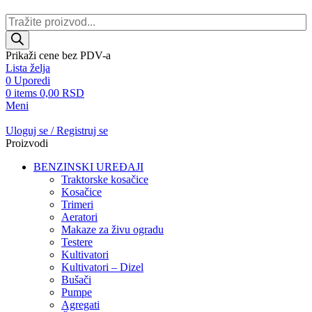
Products
search
Prikaži cene bez PDV-a
Lista želja
0
Uporedi
0
items
0,00
RSD
Meni
Uloguj se / Registruj se
Proizvodi
BENZINSKI UREĐAJI
Traktorske kosačice
Kosačice
Trimeri
Aeratori
Makaze za živu ogradu
Testere
Kultivatori
Kultivatori – Dizel
Bušači
Pumpe
Agregati