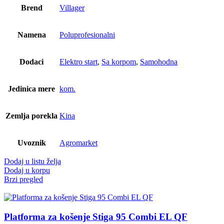
је
је:
Brend
Villager
била:
459.999,00 RSD.
499.999,00 RSD.
Namena
Poluprofesionalni
Dodaci
Elektro start
,
Sa korpom
,
Samohodna
Jedinica mere
kom.
Zemlja porekla
Kina
Uvoznik
Agromarket
Dodaj u listu želja
Dodaj u korpu
Brzi pregled
Platforma za košenje Stiga 95 Combi EL QF