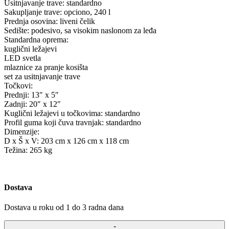
Usitnjavanje trave: standardno
Sakupljanje trave: opciono, 240 l
Prednja osovina: liveni čelik
Sedište: podesivo, sa visokim naslonom za leđa
Standardna oprema:
kuglični ležajevi
LED svetla
mlaznice za pranje kosišta
set za usitnjavanje trave
Točkovi:
Prednji: 13″ x 5″
Zadnji: 20″ x 12″
Kuglični ležajevi u točkovima: standardno
Profil guma koji čuva travnjak: standardno
Dimenzije:
D x Š x V: 203 cm x 126 cm x 118 cm
Težina: 265 kg
Dostava
Dostava u roku od 1 do 3 radna dana