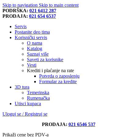
Skip to navigation
Skip to main content
PODRŠKA:
021 6412 287
PRODAJA:
021 654 6537
Servis
Postanite deo tima
Korisnički servis
O nama
Katalog
Saznaj više
Saveti za korisnike
Vesti
Krediti i plaćanje na rate
Potvrda o zaposlenju
Formular za kredite
3D tura
Temerinska
Rumenačka
Utisci kupaca
Uloguj se / Registruj se
PRODAJA:
021 6546 537
Prikaži cene bez PDV-a