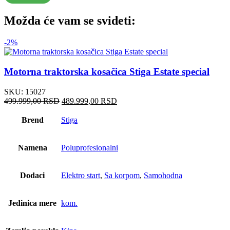
Možda će vam se svideti:
-2%
Motorna traktorska kosačica Stiga Estate special
SKU:
15027
Оригинална
Тренутна
499.999,00
RSD
489.999,00
RSD
цена
цена
је
је:
Brend
Stiga
била:
489.999,00 RSD.
499.999,00 RSD.
Namena
Poluprofesionalni
Dodaci
Elektro start
,
Sa korpom
,
Samohodna
Jedinica mere
kom.