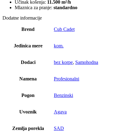
Učinak košenja:
11.500 m²/h
Mlaznica za pranje:
standardno
Dodatne informacije
Brend
Cub Cadet
Jedinica mere
kom.
Dodaci
bez korpe
,
Samohodna
Namena
Profesionalni
Pogon
Benzinski
Uvoznik
Agava
Zemlja porekla
SAD