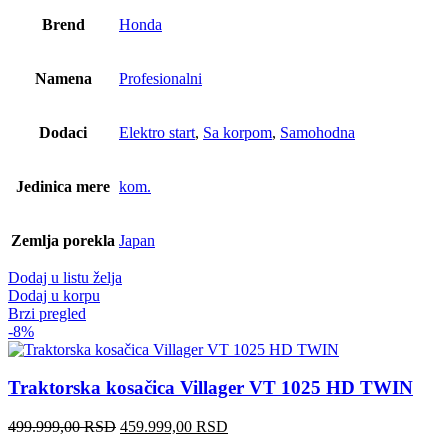
Brend
Honda
Namena
Profesionalni
Dodaci
Elektro start
,
Sa korpom
,
Samohodna
Jedinica mere
kom.
Zemlja porekla
Japan
Dodaj u listu želja
Dodaj u korpu
Brzi pregled
-8%
Traktorska kosačica Villager VT 1025 HD TWIN
Оригинална
Тренутна
499.999,00
RSD
459.999,00
RSD
цена
цена