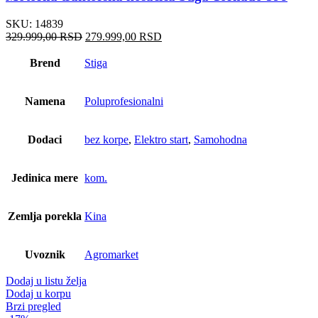
SKU:
14839
Оригинална
Тренутна
329.999,00
RSD
279.999,00
RSD
цена
цена
је
је:
Brend
Stiga
била:
279.999,00 RSD.
329.999,00 RSD.
Namena
Poluprofesionalni
Dodaci
bez korpe
,
Elektro start
,
Samohodna
Jedinica mere
kom.
Zemlja porekla
Kina
Uvoznik
Agromarket
Dodaj u listu želja
Dodaj u korpu
Brzi pregled