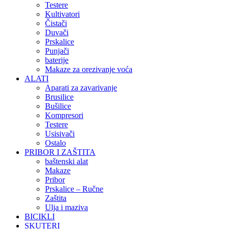
Testere
Kultivatori
Čistači
Duvači
Prskalice
Punjači
baterije
Makaze za orezivanje voća
ALATI
Aparati za zavarivanje
Brusilice
Bušilice
Kompresori
Testere
Usisivači
Ostalo
PRIBOR I ZAŠTITA
baštenski alat
Makaze
Pribor
Prskalice – Ručne
Zaštita
Ulja i maziva
BICIKLI
SKUTERI