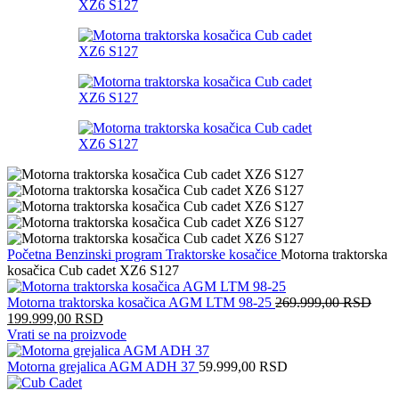
Početna
Benzinski program
Traktorske kosačice
Motorna traktorska
kosačica Cub cadet XZ6 S127
Motorna traktorska kosačica AGM LTM 98-25
269.999,00
RSD
Оригинална
Тренутна
199.999,00
RSD
цена
цена
Vrati se na proizvode
је
је:
била:
199.999,00 RSD.
Motorna grejalica AGM ADH 37
59.999,00
RSD
269.999,00 RSD.