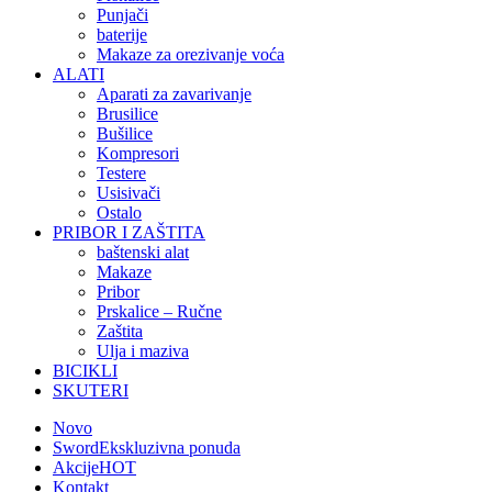
Punjači
baterije
Makaze za orezivanje voća
ALATI
Aparati za zavarivanje
Brusilice
Bušilice
Kompresori
Testere
Usisivači
Ostalo
PRIBOR I ZAŠTITA
baštenski alat
Makaze
Pribor
Prskalice – Ručne
Zaštita
Ulja i maziva
BICIKLI
SKUTERI
Novo
Sword
Ekskluzivna ponuda
Akcije
HOT
Kontakt