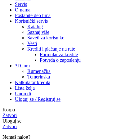
Servis
O nama
Postanite deo tima
Korisnički servis
Katalog
Saznaj više
Saveti za korisnike
Vesti
Krediti i plaćanje na rate
Formular za kredite
Potvrda o zaposlenju
3D tura
Rumenačka
Temerinska
Kalkulator kredita
Lista želja
Uporedi
Uloguj se / Registruj se
Korpa
Zatvori
Uloguj se
Zatvori
Nemaš nalog?