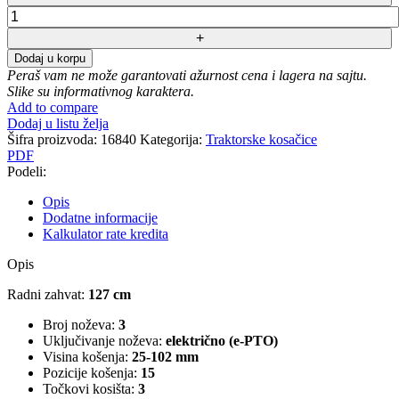
Motorna
traktorska
kosačica
Dodaj u korpu
Cub
Peraš vam ne može garantovati ažurnost cena i lagera na sajtu.
cadet
Slike su informativnog karaktera.
XZ6
Add to compare
S127
Dodaj u listu želja
količina
Šifra proizvoda:
16840
Kategorija:
Traktorske kosačice
PDF
Podeli:
Opis
Dodatne informacije
Kalkulator rate kredita
Opis
Radni zahvat:
127 cm
Broj noževa:
3
Uključivanje noževa:
električno (e-PTO)
Visina košenja:
25-102 mm
Pozicije košenja:
15
Točkovi kosišta:
3