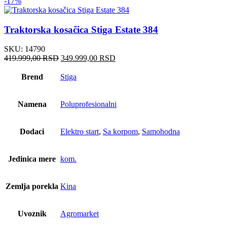
-17%
Traktorska kosačica Stiga Estate 384
SKU:
14790
Оригинална
Тренутна
419.999,00
RSD
349.999,00
RSD
цена
цена
је
је:
Brend
Stiga
била:
349.999,00 RSD.
419.999,00 RSD.
Namena
Poluprofesionalni
Dodaci
Elektro start
,
Sa korpom
,
Samohodna
Jedinica mere
kom.
Zemlja porekla
Kina
Uvoznik
Agromarket