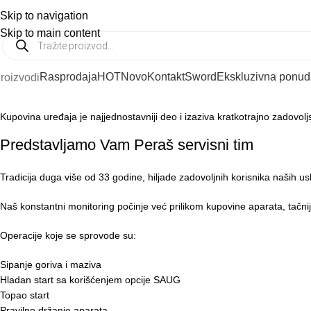
Skip to navigation
PODRŠKA:
021 6412 287
PRODAJA:
021 654 6537
Skip to main content
Rasprodaja
HOT
Novo
Kontakt
Sword
Ekskluzivna ponud
roizvodi
Kupovina uređaja je najjednostavniji deo i izaziva kratkotrajno zadovolj
Predstavljamo Vam Peraš servisni tim
Tradicija duga više od 33 godine, hiljade zadovoljnih korisnika naših u
Naš konstantni monitoring počinje već prilikom kupovine aparata, tačn
Operacije koje se sprovode su:
Sipanje goriva i maziva
Hladan start sa korišćenjem opcije SAUG
Topao start
Pravilno držanje aparata