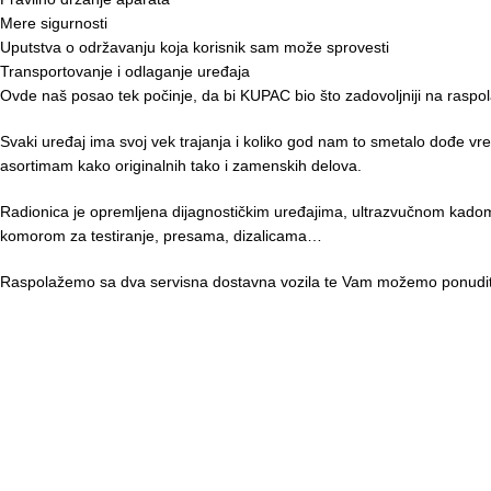
Mere sigurnosti
Uputstva o održavanju koja korisnik sam može sprovesti
Transportovanje i odlaganje uređaja
Ovde naš posao tek počinje, da bi KUPAC bio što zadovoljniji na ras
Svaki uređaj ima svoj vek trajanja i koliko god nam to smetalo dođe 
asortimam kako originalnih tako i zamenskih delova.
Radionica je opremljena dijagnostičkim uređajima, ultrazvučnom kadom, 
komorom za testiranje, presama, dizalicama…
Raspolažemo sa dva servisna dostavna vozila te Vam možemo ponuditi