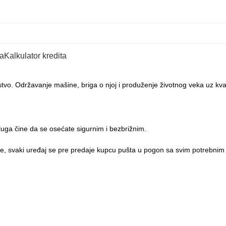
Servis
Postanite deo ti
a
Kalkulator kredita
stvo. Održavanje mašine, briga o njoj i produženje životnog veka uz kvali
sluga čine da se osećate sigurnim i bezbrižnim.
ije, svaki uređaj se pre predaje kupcu pušta u pogon sa svim potrebnim