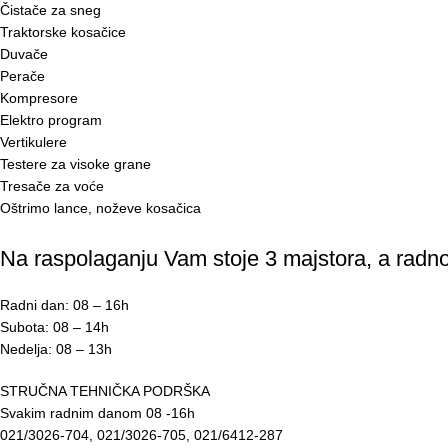
Čistače za sneg
Traktorske kosačice
Duvače
Perače
Kompresore
Elektro program
Vertikulere
Testere za visoke grane
Tresače za voće
Oštrimo lance, noževe kosačica
Na raspolaganju Vam stoje 3 majstora, a radno
Radni dan: 08 – 16h
Subota: 08 – 14h
Nedelja: 08 – 13h
STRUČNA TEHNIČKA PODRŠKA
Svakim radnim danom 08 -16h
021/3026-704, 021/3026-705, 021/6412-287