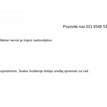
ma
Korisnički servis
3D tura
Utisci kupaca
Uloguj se / Registruj se
0,00
RS
Prikaži cene bez PDV-a
Pozovite nas 021 6546 5
tetan servis je trajno zadovoljstvo.
 uputstvima. Svaka mušterija dobija uređaj spreman za rad.