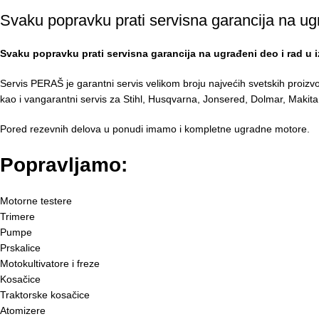
Svaku popravku prati servisna garancija na ug
Svaku popravku prati servisna garancija na ugrađeni deo i rad u 
Servis PERAŠ je garantni servis velikom broju najvećih svetskih proiz
kao i vangarantni servis za Stihl, Husqvarna, Jonsered, Dolmar, Maki
Pored rezevnih delova u ponudi imamo i kompletne ugradne motore.
Popravljamo:
Motorne testere
Trimere
Pumpe
Prskalice
Motokultivatore i freze
Kosačice
Traktorske kosačice
Atomizere