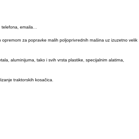
m telefona, emaila…
om opremom za popravke malih poljoprivrednih mašina uz izuzetno velik
, aluminijuma, tako i svih vrsta plastike, specijalnim alatima,
anje traktorskih kosačica.