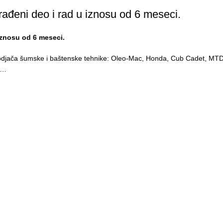
rađeni deo i rad u iznosu od 6 meseci.
iznosu od 6 meseci.
vodjača šumske i baštenske tehnike: Oleo-Mac, Honda, Cub Cadet, MTD, 
ta…