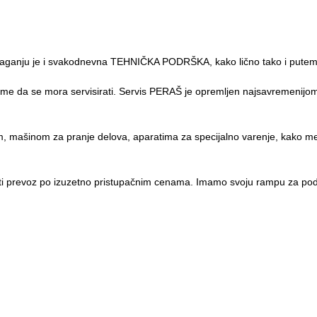
polaganju je i svakodnevna TEHNIČKA PODRŠKA, kako lično tako i pute
vreme da se mora servisirati. Servis PERAŠ je opremljen najsavremenij
mašinom za pranje delova, aparatima za specijalno varenje, kako metala
 prevoz po izuzetno pristupačnim cenama. Imamo svoju rampu za podiz