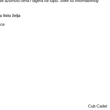
 ažurnost cena i lagera na sajtu. Slike su informativnog
 listu želja
ice
Cub Cadet