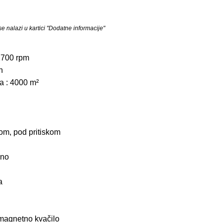
 nalazi u kartici "Dodatne informacije"
2700 rpm
h
a : 4000 m²
m, pod pritiskom
eno
a
omagnetno kvačilo