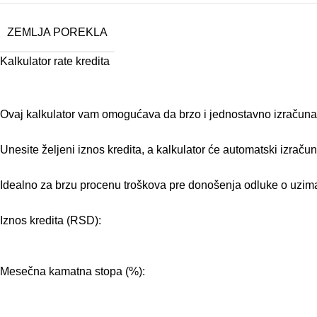
ZEMLJA POREKLA
Kalkulator rate kredita
Ovaj kalkulator vam omogućava da brzo i jednostavno izračunate
Unesite željeni iznos kredita, a kalkulator će automatski izraču
Idealno za brzu procenu troškova pre donošenja odluke o uzima
Iznos kredita (RSD):
Mesečna kamatna stopa (%):