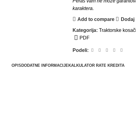
Peraš vam ne može garantovati
karaktera.
Add to compare
Dodaj u
Kategorija:
Traktorske kosač
PDF
Podeli:
OPIS
DODATNE INFORMACIJE
KALKULATOR RATE KREDITA