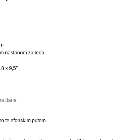
cm
jim naslonom za leđa
18 x 9,5″
dna dana
amo telefonskim putem