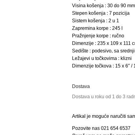
Visina košenja : 30 do 90 mm
Stepen košenja : 7 pozicija
Sistem košenja : 2 u 1
Zapremina korpe : 245 l
Pražnjenje korpe : ručno
Dimenzije : 235 x 109 x 111 
Sedište : podesivo, sa sredn
Ležajevi u točkovima : klizni
Dimenzije točkova : 15 x 6″ / 
Dostava
Dostava u roku od 1 do 3 ra
Artikal je moguće naručiti s
Pozovite nas 021 654 6537