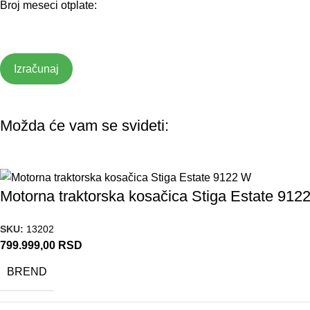
Broj meseci otplate:
Izračunaj
Možda će vam se svideti:
Motorna traktorska kosačica Stiga Estate 912
SKU:
13202
799.999,00
RSD
BREND