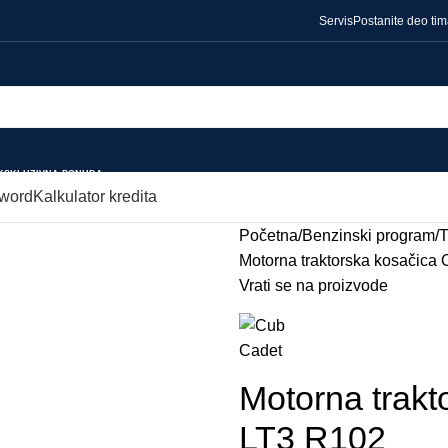
Servis
Postanite deo ti
KSKLUZIVNA PONUDA
word
Kalkulator kredita
Početna
Benzinski program
T
Motorna traktorska kosačica
Vrati se na proizvode
Motorna trak
LT3 R102