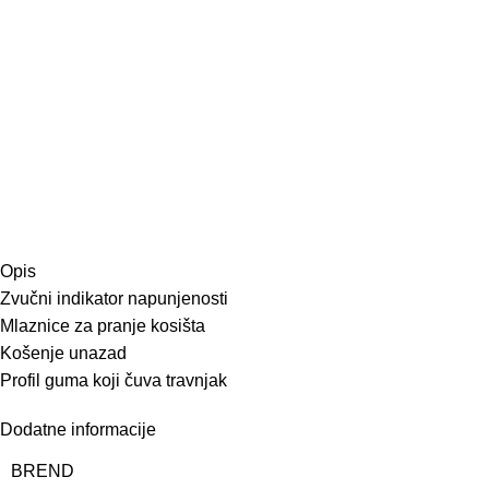
Opis
Zvučni indikator napunjenosti
Mlaznice za pranje kosišta
Košenje unazad
Profil guma koji čuva travnjak
Dodatne informacije
BREND