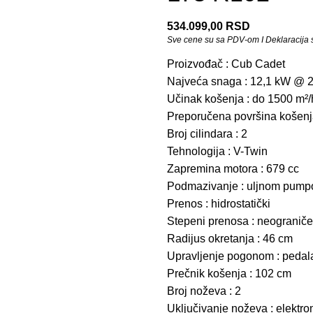
534.099,00
RSD
Sve cene su sa PDV-om I Deklaracija se
Proizvođač : Cub Cadet
Najveća snaga : 12,1 kW @ 
Učinak košenja : do 1500 m²/
Preporučena površina košenj
Broj cilindara : 2
Tehnologija : V-Twin
Zapremina motora : 679 cc
Podmazivanje : uljnom pumpo
Prenos : hidrostatički
Stepeni prenosa : neogranič
Radijus okretanja : 46 cm
Upravljenje pogonom : pedal
Prečnik košenja : 102 cm
Broj noževa : 2
Uključivanje noževa : elektr