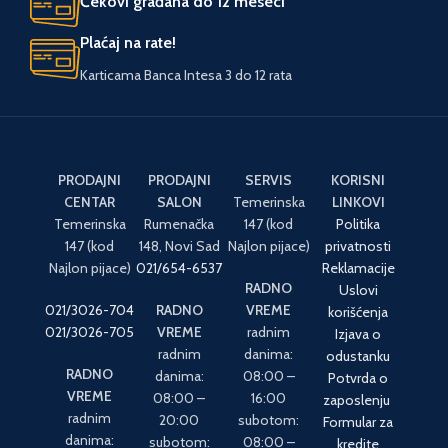
Čekovi građana do 12 meseci
Plaćaj na rate!
Karticama Banca Intesa 3 do 12 rata
PRODAJNI
PRODAJNI
SERVIS
KORISNI
CENTAR
SALON
Temerinska
LINKOVI
Temerinska
Rumenačka
147 (kod
Politika
147 (kod
148, Novi Sad
Najlon pijace)
privatnosti
Najlon pijace)
021/654-6537
Reklamacije
RADNO
Uslovi
021/3026-704
RADNO
VREME
korišćenja
021/3026-705
VREME
radnim
Izjava o
radnim
danima:
odustanku
RADNO
danima:
08:00 –
Potvrda o
VREME
08:00 –
16:00
zaposlenju
radnim
20:00
subotom:
Formular za
danima:
subotom:
08:00 –
kredite