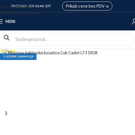
Prikaži cene bez PDV-a
Skip to navigation
PRODAJA:
021 6546 537
Skip to main content
MENI
3 GODINE GARANCIJA