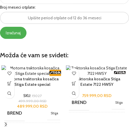
Broj meseci otplate:
Izračunaj
Možda će vam se svideti:
-2%
Motorna traktorska kosačica
Traktorska kosačica Stiga
Stiga Estate special
Estate 7122 HWSY
759.999,00
RSD
SKU:
15027
499.999,00
RSD
BREND
Stiga
489.999,00
RSD
BREND
Stiga
NAMENA
Poluprofesionalni