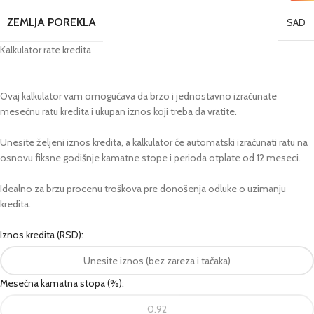
ZEMLJA POREKLA
SAD
Kalkulator rate kredita
Ovaj kalkulator vam omogućava da brzo i jednostavno izračunate
mesečnu ratu kredita i ukupan iznos koji treba da vratite.
Unesite željeni iznos kredita, a kalkulator će automatski izračunati ratu na
osnovu fiksne godišnje kamatne stope i perioda otplate od 12 meseci.
Idealno za brzu procenu troškova pre donošenja odluke o uzimanju
kredita.
Iznos kredita (RSD):
Mesečna kamatna stopa (%):