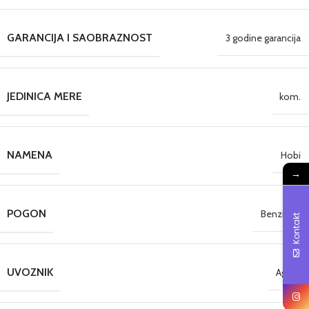
GARANCIJA I SAOBRAZNOST
3 godine garancija
JEDINICA MERE
kom.
NAMENA
Hobi
→
POGON
Benzinski
Kontakt
UVOZNIK
Agava