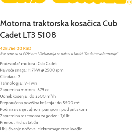
Motorna traktorska kosačica Cub
Cadet LT3 S108
428.766,00
RSD
Sve cene su sa PDV-om I Deklaracija se nalazi u kartici "Dodatne informacije"
Proizvođač motora : Cub Cadet
Najveća snaga : 11,7 kW @ 2500 rpm
Cilindara : 2
Tehnologija : V-Twin
Zapremina motora : 679 cc
Učinak košenja : do 2500 m²/h
Preporučena površina košenja : do 5500 m²
Podmazivanje : uljnom pumpom, pod pritiskom
Zapremina rezervoara za gorivo : 7,6 lit
Prenos : Hidrostatički
Uključivanje noževa: elektromagnetno kvačilo