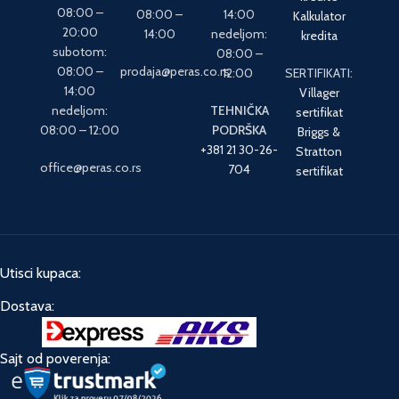
08:00 –
08:00 –
14:00
Kalkulator
20:00
14:00
nedeljom:
kredita
subotom:
08:00 –
08:00 –
prodaja@peras.co.rs
12:00
SERTIFIKATI:
14:00
Villager
nedeljom:
TEHNIČKA
sertifikat
08:00 – 12:00
PODRŠKA
Briggs &
+381 21 30-26-
Stratton
office@peras.co.rs
704
sertifikat
Utisci kupaca:
Dostava:
Sajt od poverenja: