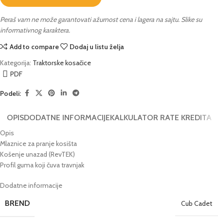
Peraš vam ne može garantovati ažurnost cena i lagera na sajtu. Slike su
informativnog karaktera.
Add to compare
Dodaj u listu želja
Kategorija:
Traktorske kosačice
PDF
Podeli:
OPIS
DODATNE INFORMACIJE
KALKULATOR RATE KREDITA
Opis
Mlaznice za pranje kosišta
Košenje unazad (RevTEK)
Profil guma koji čuva travnjak
Dodatne informacije
BREND
Cub Cadet