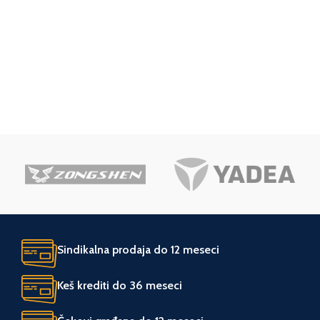
NAMENA
Poluprofesionalni
Elektro start
,
Sa
DODACI
korpom
,
Samohodna
Elektro start
,
Sa
DODACI
korpom
,
Samohodna
JEDINICA MERE
kom.
JEDINICA MERE
kom.
ZEMLJA POREKLA
Italija
ZEMLJA POREKLA
Kina
UVOZNIK
Agromarket
UVOZNIK
Agromarket
Sindikalna prodaja do 12 meseci
Keš krediti do 36 meseci