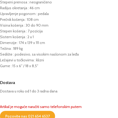
Stepeni prenosa : neograničeno
Radijus okretanja : 46 cm
Upravljenje pogonom : pedala
Prečnik košenja : 108 cm
Visina košenja : 30 do 90 mm
Stepen košenja : 7 pozicija
Sistem košenja : 2 u 1
Dimenzije : 174 x 139 x 111 cm
Težina : 189 kg
Sedište : podesivo, sa visokim naslonom za leđa
Ležajevi u točkovima : klizni
Gume : 15 x 6″ / 18 x 8,5″
Dostava
Dostava u roku od 1 do 3 radna dana
Artikal je moguće naručiti samo telefonskim putem
Pozovite nas 021 654 6537