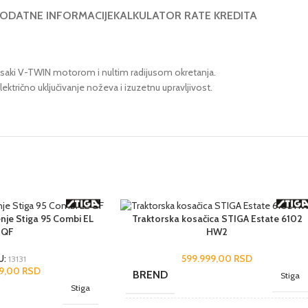
ODATNE INFORMACIJE
KALKULATOR RATE KREDITA
wasaki V-TWIN motorom i nultim radijusom okretanja.
ktrično uključivanje noževa i izuzetnu upravljivost.
nje Stiga 95 Combi EL
Traktorska kosačica STIGA Estate 6102
QF
HW2
599.999,00
RSD
U:
13131
99,00
RSD
BREND
Stiga
Stiga