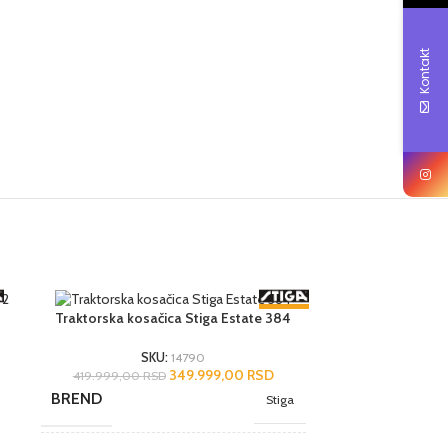
Kontakt
-17%
Traktorska kosačica Stiga Estate 384
SKU:
14790
349.999,00
RSD
419.999,00
RSD
BREND
Stiga