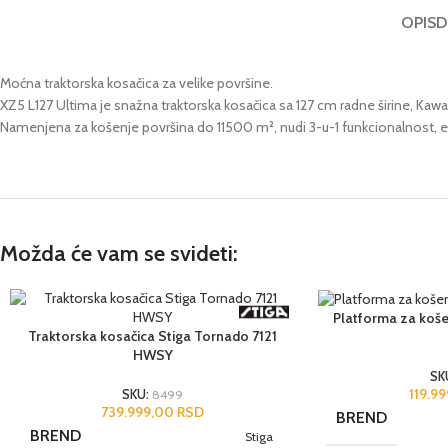
OPIS
D
Moćna traktorska kosačica za velike površine.
XZ5 L127 Ultima je snažna traktorska kosačica sa 127 cm radne širine, Ka
Namenjena za košenje površina do 11500 m², nudi 3-u-1 funkcionalnost, ele
Možda će vam se svideti:
Platforma za koše
Traktorska kosačica Stiga Tornado 7121
HWSY
SK
119.9
SKU:
8499
739.999,00
RSD
BREND
BREND
Stiga