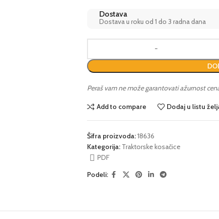
Dostava
Dostava u roku od 1 do 3 radna dana
DOD
Peraš vam ne može garantovati ažurnost cena i 
Add to compare
Dodaj u listu želj
Šifra proizvoda:
18636
Kategorija:
Traktorske kosačice
PDF
Podeli: