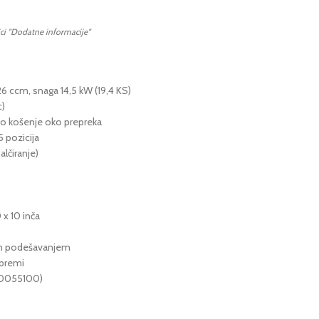
ici "Dodatne informacije"
 ccm, snaga 14,5 kW (19,4 KS)
c)
zno košenje oko prepreka
 pozicija
lčiranje)
0 x 10 inča
zim podešavanjem
opremi
A70055100)