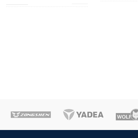
NAMENA
NAMENA
Poluprofesionalni
JEDINICA MERE
bez korpe
,
Elektro start
,
DODACI
Samohodna
ZEMLJA POREK
JEDINICA MERE
kom.
UVOZNIK
ZEMLJA POREKLA
Italija
UVOZNIK
Agromarket