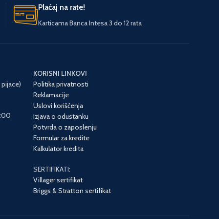
Plaćaj na rate!
Karticama Banca Intesa 3 do 12 rata
ZEMLJA POR
UVOZNIK
KORISNI LINKOVI
 pijace)
Politika privatnosti
Reklamacije
Uslovi korišćenja
6:00
Izjava o odustanku
Potvrda o zaposlenju
Formular za kredite
Kalkulator kredita
SERTIFIKATI:
Villager sertifikat
Briggs & Stratton sertifikat