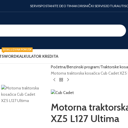
SERVIS
POSTANITE DEO TIMA
KORISNIČKI SERVIS
3D TURA
UTIS
EKSKLUZIVNA PONUDA
T
SWORD
KALKULATOR KREDITA
Početna
Benzinski program
Traktorske kosa
Motorna traktorska kosačica Cub Cadet XZ5 
Motorna traktorsk
XZ5 L127 Ultima