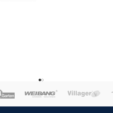
NAMENA
Poluprofesionalni
Poluprofesionalni
Elektro start
,
Sa korpom
,
DODACI
Samohodna
kom.
JEDINICA MERE
kom.
LA
Kina
ZEMLJA POREKLA
Italija
Agromarket
UVOZNIK
Agromarket