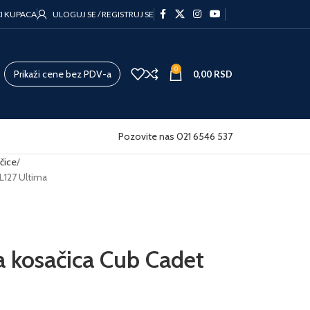
CI KUPACA
ULOGUJ SE / REGISTRUJ SE
0
Prikaži cene bez PDV-a
0,00
RSD
Pozovite nas 021 6546 537
čice
L127 Ultima
a kosačica Cub Cadet