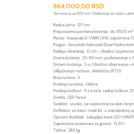
864.000,00
RSD
Sve cene su sa PDV-om I Deklaracija se nalazi u kart
Radna širina : 127 cm
Preporučena površina košenja : do 11500 m²
Motor : Kawasaki V-TWIN OHV, zapremina 726
Pogon : dvostruki hidrostat (Dual Hydrostati
Radijus okretanja : 0 cm – idealno za preci
Visina košenja : 25–114 mm, podešavanje u 15
Sistem košenja : 3-u-1 (bočno izbacivanje, ma
Uključivanje noževa : električno (PTO)
Broj noževa : 3
Prednja osovina : čelična
Prednja točkovi : 11 x 6 inča; zadnji točkovi: 2
Svetla : LED farovi
Sedište : visoko, sa naslonima za ruke i br
Deflektor za travu i malč kit : u standardnoj 
Opcioni dodatak : sakupljač trave 230 l (19
Zapremina rezervoara za gorivo : 13,25 l
Težina : 285 kg