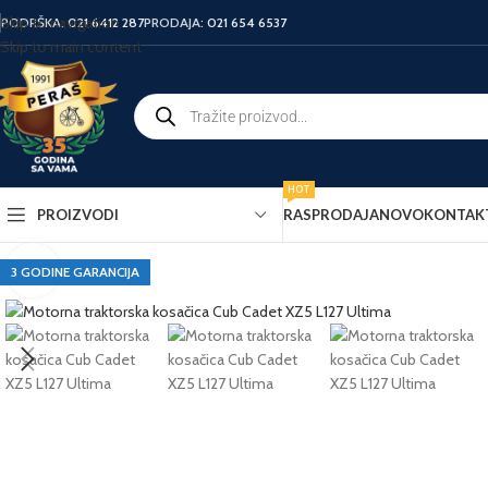
Skip to navigation
PODRŠKA:
021 6412 287
PRODAJA:
021 654 6537
Skip to main content
HOT
PROIZVODI
RASPRODAJA
NOVO
KONTAK
3 GODINE GARANCIJA