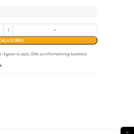
AJ U KORPU
lagera na sajtu. Slike su informativnog karaktera.
a
→