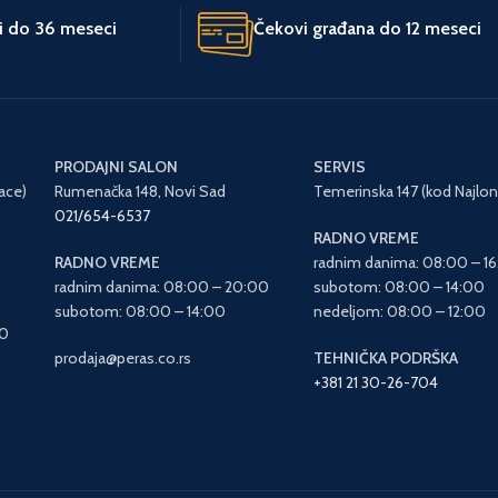
ti do 36 meseci
Čekovi građana do 12 meseci
PRODAJNI SALON
SERVIS
ace)
Rumenačka 148, Novi Sad
Temerinska 147 (kod Najlon
021/654-6537
RADNO VREME
RADNO VREME
radnim danima: 08:00 – 1
radnim danima: 08:00 – 20:00
subotom: 08:00 – 14:00
subotom: 08:00 – 14:00
nedeljom: 08:00 – 12:00
00
prodaja@peras.co.rs
TEHNIČKA PODRŠKA
+381 21 30-26-704