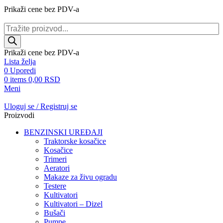
Prikaži cene bez PDV-a
Products
search
Prikaži cene bez PDV-a
Lista želja
0
Uporedi
0
items
0,00
RSD
Meni
Uloguj se / Registruj se
Proizvodi
BENZINSKI UREĐAJI
Traktorske kosačice
Kosačice
Trimeri
Aeratori
Makaze za živu ogradu
Testere
Kultivatori
Kultivatori – Dizel
Bušači
Pumpe