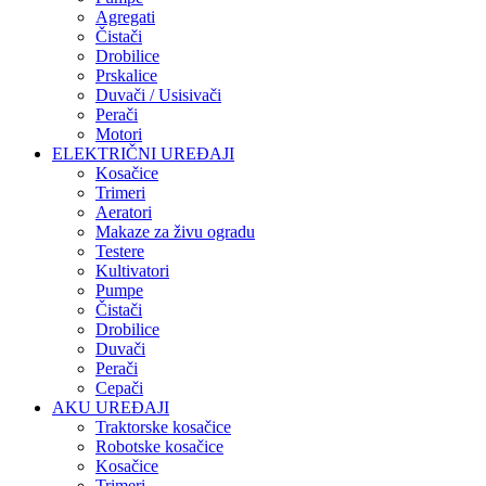
Agregati
Čistači
Drobilice
Prskalice
Duvači / Usisivači
Perači
Motori
ELEKTRIČNI UREĐAJI
Kosačice
Trimeri
Aeratori
Makaze za živu ogradu
Testere
Kultivatori
Pumpe
Čistači
Drobilice
Duvači
Perači
Cepači
AKU UREĐAJI
Traktorske kosačice
Robotske kosačice
Kosačice
Trimeri