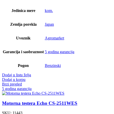
Jedinica mere
kom.
Zemlja porekla
Japan
Uvoznik
Agromarket
Garancija i saobraznost
5 godina garancija
Pogon
Benzinski
Dodaj u listu želja
Dodaj u korpu
Brzi pregled
5 godina garancija
Motorna testera Echo CS-2511WES
SKU:
11443