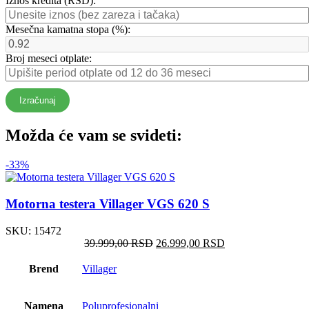
Iznos kredita (RSD):
Mesečna kamatna stopa (%):
Broj meseci otplate:
Izračunaj
Možda će vam se svideti:
-33%
Motorna testera Villager VGS 620 S
SKU:
15472
Оригинална
Тренутна
39.999,00
RSD
26.999,00
RSD
цена
цена
је
је:
Brend
Villager
била:
26.999,00 RSD.
39.999,00 RSD.
Namena
Poluprofesionalni