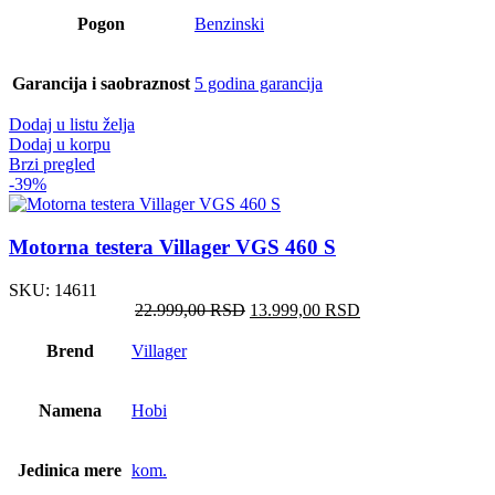
Pogon
Benzinski
Garancija i saobraznost
5 godina garancija
Dodaj u listu želja
Dodaj u korpu
Brzi pregled
-39%
Motorna testera Villager VGS 460 S
SKU:
14611
Оригинална
Тренутна
22.999,00
RSD
13.999,00
RSD
цена
цена
је
је:
Brend
Villager
била:
13.999,00 RSD.
22.999,00 RSD.
Namena
Hobi
Jedinica mere
kom.