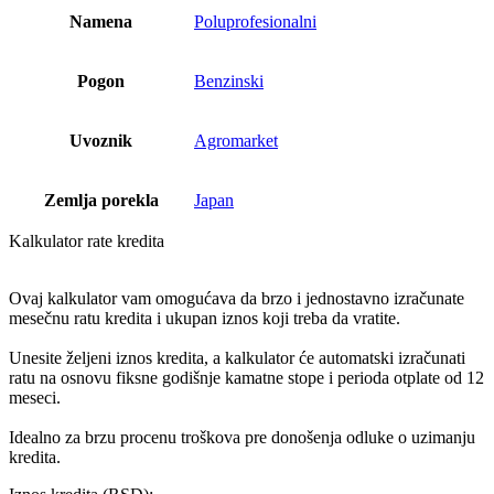
Namena
Poluprofesionalni
Pogon
Benzinski
Uvoznik
Agromarket
Zemlja porekla
Japan
Kalkulator rate kredita
Ovaj kalkulator vam omogućava da brzo i jednostavno izračunate
mesečnu ratu kredita i ukupan iznos koji treba da vratite.
Unesite željeni iznos kredita, a kalkulator će automatski izračunati
ratu na osnovu fiksne godišnje kamatne stope i perioda otplate od 12
meseci.
Idealno za brzu procenu troškova pre donošenja odluke o uzimanju
kredita.