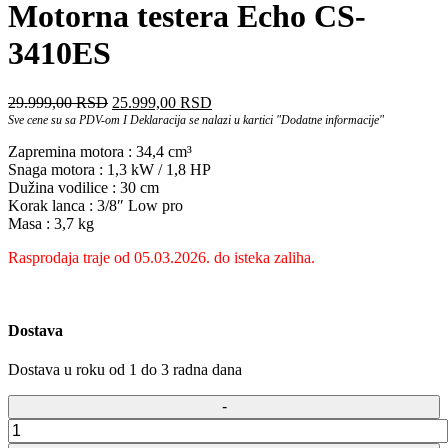
Motorna testera Echo CS-
3410ES
Оригинална
Тренутна
29.999,00
RSD
25.999,00
RSD
цена
цена
Sve cene su sa PDV-om I Deklaracija se nalazi u kartici "Dodatne informacije"
је
је:
Zapremina motora : 34,4 cm³
била:
25.999,00 RSD.
Snaga motora : 1,3 kW / 1,8 HP
29.999,00 RSD.
Dužina vodilice : 30 cm
Korak lanca : 3/8″ Low pro
Masa : 3,7 kg
Rasprodaja traje od 05.03.2026. do isteka zaliha.
Dostava
Dostava u roku od 1 do 3 radna dana
Motorna
testera