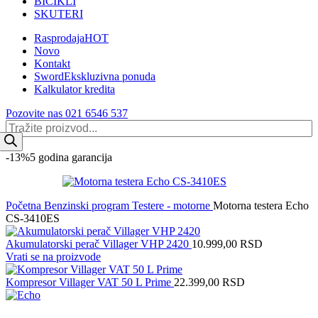
BICIKLI
SKUTERI
Rasprodaja
HOT
Novo
Kontakt
Sword
Ekskluzivna ponuda
Kalkulator kredita
Pozovite nas 021 6546 537
Products
search
-13%
5 godina garancija
Početna
Benzinski program
Testere - motorne
Motorna testera Echo
CS-3410ES
Akumulatorski perač Villager VHP 2420
10.999,00
RSD
Vrati se na proizvode
Kompresor Villager VAT 50 L Prime
22.399,00
RSD