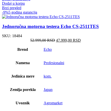
Dodaj u korpu
Brzi pregled
-9%
5 godina garancija
Jednoručna motorna testera Echo CS-2511TES
SKU:
18484
Оригинална
Тренутна
52.999,00
RSD
47.999,00
RSD
цена
цена
је
је:
Brend
Echo
била:
47.999,00 RSD.
52.999,00 RSD.
Namena
Profesionalni
Jedinica mere
kom.
Zemlja porekla
Japan
Uvoznik
Agromarket