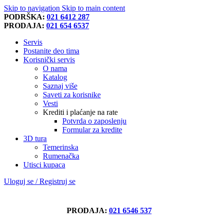
Skip to navigation
Skip to main content
PODRŠKA:
021 6412 287
PRODAJA:
021 654 6537
Servis
Postanite deo tima
Korisnički servis
O nama
Katalog
Saznaj više
Saveti za korisnike
Vesti
Krediti i plaćanje na rate
Potvrda o zaposlenju
Formular za kredite
3D tura
Temerinska
Rumenačka
Utisci kupaca
Uloguj se / Registruj se
PRODAJA:
021 6546 537