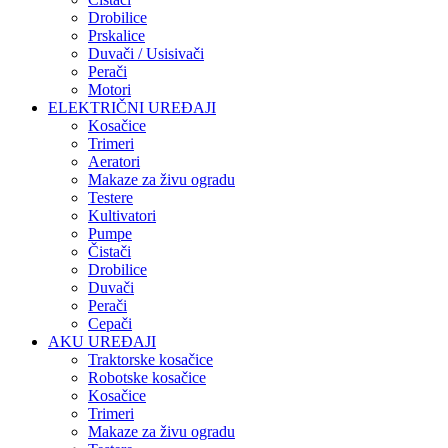
Drobilice
Prskalice
Duvači / Usisivači
Perači
Motori
ELEKTRIČNI UREĐAJI
Kosačice
Trimeri
Aeratori
Makaze za živu ogradu
Testere
Kultivatori
Pumpe
Čistači
Drobilice
Duvači
Perači
Cepači
AKU UREĐAJI
Traktorske kosačice
Robotske kosačice
Kosačice
Trimeri
Makaze za živu ogradu