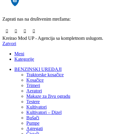
Zaprati nas na društvenim mrežama:
Kreirao Mod UP - Agencija sa kompletnom uslugom.
Zatvori
Meni
Kategorije
BENZINSKI UREĐAJI
Traktorske kosačice
Kosačice
Trimeri
Aeratori
Makaze za živu ogradu
Testere
Kultivatori
Kultivatori – Dizel
Bušači
Pumpe
Agregati
Čistači