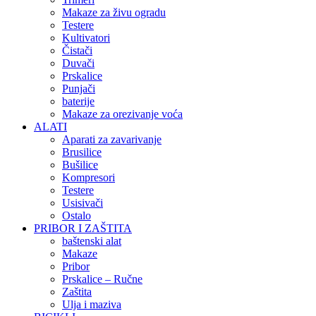
Makaze za živu ogradu
Testere
Kultivatori
Čistači
Duvači
Prskalice
Punjači
baterije
Makaze za orezivanje voća
ALATI
Aparati za zavarivanje
Brusilice
Bušilice
Kompresori
Testere
Usisivači
Ostalo
PRIBOR I ZAŠTITA
baštenski alat
Makaze
Pribor
Prskalice – Ručne
Zaštita
Ulja i maziva