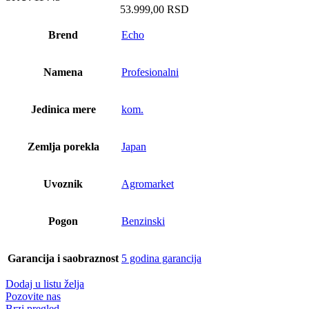
53.999,00
RSD
Brend
Echo
Namena
Profesionalni
Jedinica mere
kom.
Zemlja porekla
Japan
Uvoznik
Agromarket
Pogon
Benzinski
Garancija i saobraznost
5 godina garancija
Dodaj u listu želja
Pozovite nas
Brzi pregled