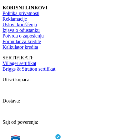
KORISNI LINKOVI
Politika privatnosti
Reklamacije
Uslovi korišćenja
Izjava o odustanku
Potvrda o zaposlenju
Formular za kredite
Kalkulator kredita
SERTIFIKATI:
Villager sertifikat
Briggs & Stratton sertifikat
Utisci kupaca:
Dostava:
Sajt od poverenja: