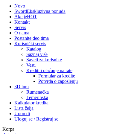
Novo
Sword
Ekskluzivna ponuda
Akcije
HOT
Kontakt
Servis
O nama
Postanite deo tima
Korisnički servis
Katalog
Saznaj više
Saveti za korisnike
Vesti
Krediti i plaćanje na rate
Formular za kredite
Potvrda o zaposlenju
3D tura
Rumenačka
Temerinska
Kalkulator kredita
Lista želja
Uporedi
Uloguj se / Registruj se
Korpa