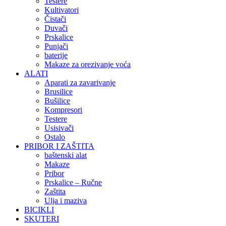
Testere
Kultivatori
Čistači
Duvači
Prskalice
Punjači
baterije
Makaze za orezivanje voća
ALATI
Aparati za zavarivanje
Brusilice
Bušilice
Kompresori
Testere
Usisivači
Ostalo
PRIBOR I ZAŠTITA
baštenski alat
Makaze
Pribor
Prskalice – Ručne
Zaštita
Ulja i maziva
BICIKLI
SKUTERI