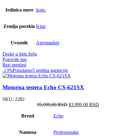
Jedinica mere
kom.
Zemlja porekla
Kina
Uvoznik
Agromarket
Dodaj u listu želja
Pozovite nas
Brzi pregled
-13%
Popularno
5 godina garancija
Motorna testera Echo CS-621SX
SKU:
2282
Оригинална
Тренутна
95.999,00
RSD
83.999,00
RSD
цена
цена
је
је:
Brend
Echo
била:
83.999,00 RSD.
95.999,00 RSD.
Namena
Profesionalni