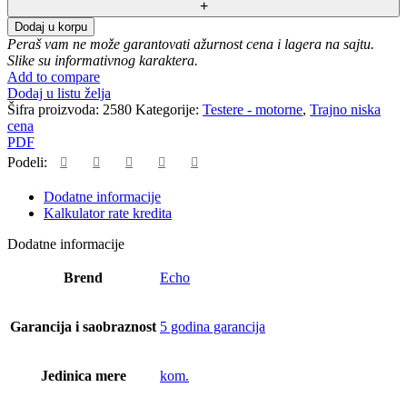
Echo
Dodaj u korpu
CS-
Peraš vam ne može garantovati ažurnost cena i lagera na sajtu.
3410ES
Slike su informativnog karaktera.
količina
Add to compare
Dodaj u listu želja
Šifra proizvoda:
2580
Kategorije:
Testere - motorne
,
Trajno niska
cena
PDF
Podeli:
Dodatne informacije
Kalkulator rate kredita
Dodatne informacije
Brend
Echo
Garancija i saobraznost
5 godina garancija
Jedinica mere
kom.