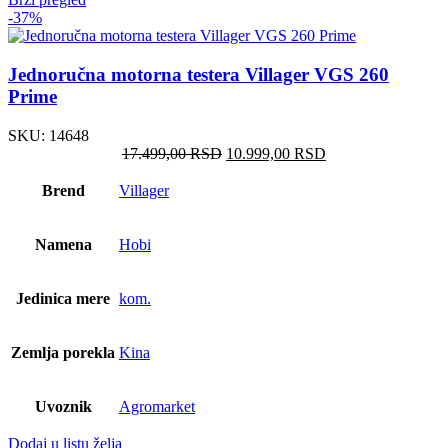
-37%
Jednoručna motorna testera Villager VGS 260
Prime
SKU:
14648
Оригинална
Тренутна
17.499,00
RSD
10.999,00
RSD
цена
цена
је
је:
Brend
Villager
била:
10.999,00 RSD.
17.499,00 RSD.
Namena
Hobi
Jedinica mere
kom.
Zemlja porekla
Kina
Uvoznik
Agromarket
Dodaj u listu želja