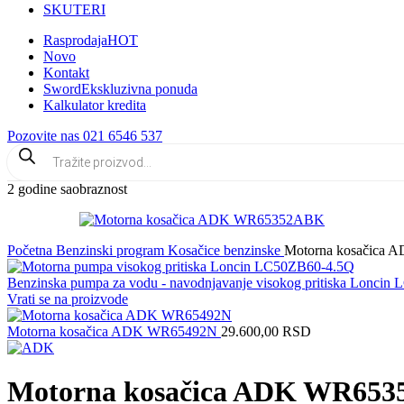
SKUTERI
Rasprodaja
HOT
Novo
Kontakt
Sword
Ekskluzivna ponuda
Kalkulator kredita
Pozovite nas 021 6546 537
2 godine saobraznost
Početna
Benzinski program
Kosačice benzinske
Motorna kosačica
Benzinska pumpa za vodu - navodnjavanje visokog pritiska Lonci
Vrati se na proizvode
Motorna kosačica ADK WR65492N
29.600,00
RSD
Motorna kosačica ADK WR65