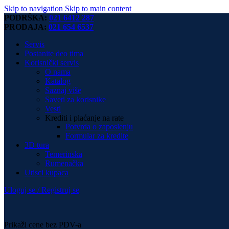
Skip to navigation
Skip to main content
PODRŠKA:
021 6412 287
PRODAJA:
021 654 6537
Servis
Postanite deo tima
Korisnički servis
O nama
Katalog
Saznaj više
Saveti za korisnike
Vesti
Krediti i plaćanje na rate
Potvrda o zaposlenju
Formular za kredite
3D tura
Temerinska
Rumenačka
Utisci kupaca
Uloguj se / Registruj se
Prikaži cene bez PDV-a