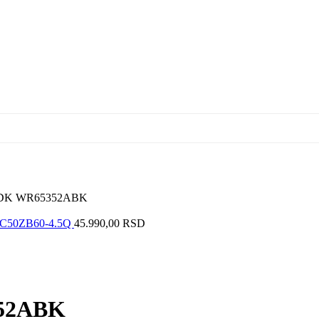
 ADK WR65352ABK
n LC50ZB60-4.5Q
45.990,00
RSD
352ABK