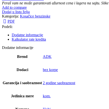
Peraš vam ne može garantovati ažurnost cena i lagera na sajtu. Slike
Add to compare
Dodaj u listu želja
Kategorija:
Kosačice benzinske
PDF
Podeli:
Dodatne informacije
Kalkulator rate kredita
Dodatne informacije
Brend
ADK
Dodaci
bez korpe
Garancija i saobraznost
2 godine saobraznost
Jedinica mere
kom.