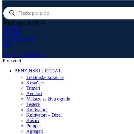
Prikaži cene bez PDV-a
Lista želja
0
Uporedi
0
items
0,00
RSD
Meni
Uloguj se / Registruj se
Proizvodi
BENZINSKI UREĐAJI
Traktorske kosačice
Kosačice
Trimeri
Aeratori
Makaze za živu ogradu
Testere
Kultivatori
Kultivatori – Dizel
Bušači
Pumpe
Agregati