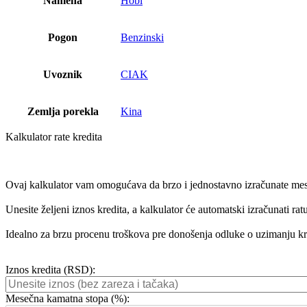
Namena
Hobi
Pogon
Benzinski
Uvoznik
CIAK
Zemlja porekla
Kina
Kalkulator rate kredita
Ovaj kalkulator vam omogućava da brzo i jednostavno izračunate meseč
Unesite željeni iznos kredita, a kalkulator će automatski izračunati r
Idealno za brzu procenu troškova pre donošenja odluke o uzimanju kr
Iznos kredita (RSD):
Mesečna kamatna stopa (%):