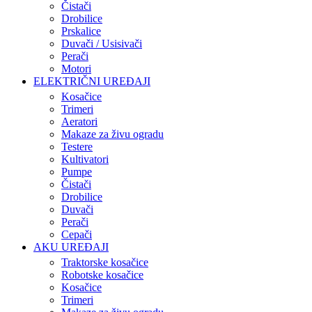
Čistači
Drobilice
Prskalice
Duvači / Usisivači
Perači
Motori
ELEKTRIČNI UREĐAJI
Kosačice
Trimeri
Aeratori
Makaze za živu ogradu
Testere
Kultivatori
Pumpe
Čistači
Drobilice
Duvači
Perači
Cepači
AKU UREĐAJI
Traktorske kosačice
Robotske kosačice
Kosačice
Trimeri