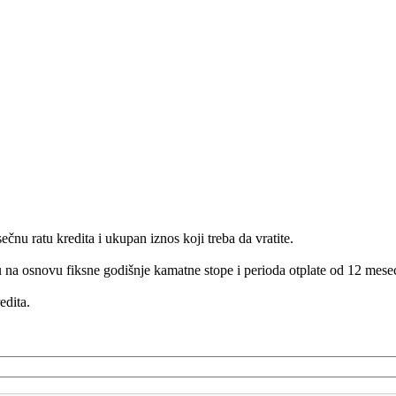
nu ratu kredita i ukupan iznos koji treba da vratite.
atu na osnovu fiksne godišnje kamatne stope i perioda otplate od 12 mesec
edita.