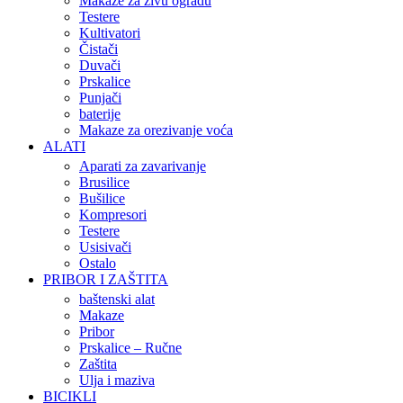
Makaze za živu ogradu
Testere
Kultivatori
Čistači
Duvači
Prskalice
Punjači
baterije
Makaze za orezivanje voća
ALATI
Aparati za zavarivanje
Brusilice
Bušilice
Kompresori
Testere
Usisivači
Ostalo
PRIBOR I ZAŠTITA
baštenski alat
Makaze
Pribor
Prskalice – Ručne
Zaštita
Ulja i maziva
BICIKLI