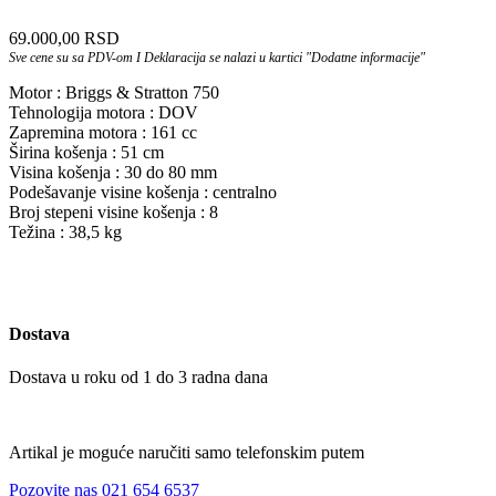
69.000,00
RSD
Sve cene su sa PDV-om I Deklaracija se nalazi u kartici "Dodatne informacije"
Motor : Briggs & Stratton 750
Tehnologija motora : DOV
Zapremina motora : 161 cc
Širina košenja : 51 cm
Visina košenja : 30 do 80 mm
Podešavanje visine košenja : centralno
Broj stepeni visine košenja : 8
Težina : 38,5 kg
Dostava
Dostava u roku od 1 do 3 radna dana
Artikal je moguće naručiti samo telefonskim putem
Pozovite nas 021 654 6537