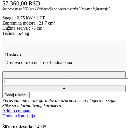
57.360,00
RSD
Sve cene su sa PDV-om I Deklaracija se nalazi u kartici "Dodatne informacije"
Snaga : 0,75 kW / 1 HP
Zapremina motora : 21,7 cm³
Dužina sečiva : 75 cm
Težina : 5,4 kg
Dostava
Dostava u roku od 1 do 3 radna dana
Dodaj u korpu
Peraš vam ne može garantovati ažurnost cena i lagera na sajtu.
Slike su informativnog karaktera.
Add to compare
Dodaj u listu želja
Šifra proizvoda:
14935