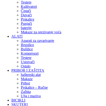
Testere
Kultivatori
Čistači
Duvači
Prskalice
Punjači
baterije
Makaze za orezivanje voća
ALATI
Aparati za zavarivanje
Brusilice
Bušilice
Kompresori
Testere
Usisivači
Ostalo
PRIBOR I ZAŠTITA
baštenski alat
Makaze
Pribor
Prskalice – Ručne
Zaštita
Ulja i maziva
BICIKLI
SKUTERI