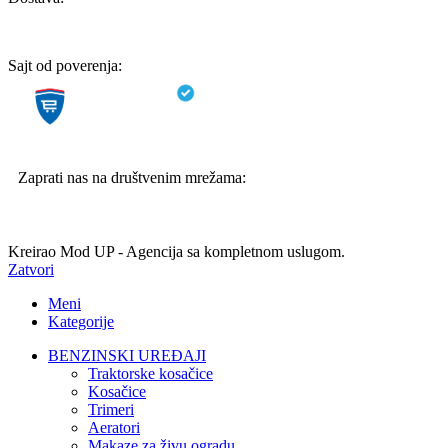
Sajt od poverenja:
Zaprati nas na društvenim mrežama:
Kreirao Mod UP - Agencija sa kompletnom uslugom.
Zatvori
Meni
Kategorije
BENZINSKI UREĐAJI
Traktorske kosačice
Kosačice
Trimeri
Aeratori
Makaze za živu ogradu