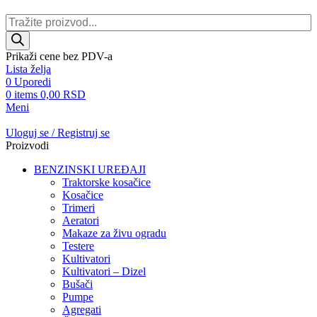
Prikaži cene bez PDV-a
Lista želja
0
Uporedi
0
items
0,00
RSD
Meni
Uloguj se / Registruj se
Proizvodi
BENZINSKI UREĐAJI
Traktorske kosačice
Kosačice
Trimeri
Aeratori
Makaze za živu ogradu
Testere
Kultivatori
Kultivatori – Dizel
Bušači
Pumpe
Agregati