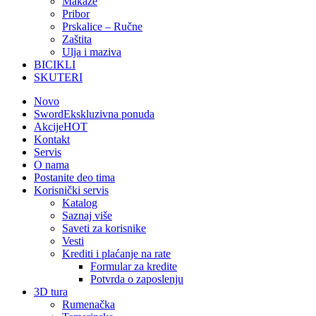
Makaze
Pribor
Prskalice – Ručne
Zaštita
Ulja i maziva
BICIKLI
SKUTERI
Novo
Sword
Ekskluzivna ponuda
Akcije
HOT
Kontakt
Servis
O nama
Postanite deo tima
Korisnički servis
Katalog
Saznaj više
Saveti za korisnike
Vesti
Krediti i plaćanje na rate
Formular za kredite
Potvrda o zaposlenju
3D tura
Rumenačka