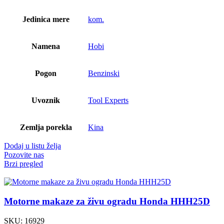
Jedinica mere
kom.
Namena
Hobi
Pogon
Benzinski
Uvoznik
Tool Experts
Zemlja porekla
Kina
Dodaj u listu želja
Pozovite nas
Brzi pregled
Motorne makaze za živu ogradu Honda HHH25D
SKU:
16929