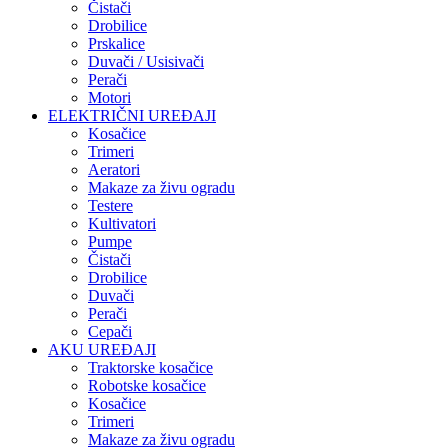
Čistači
Drobilice
Prskalice
Duvači / Usisivači
Perači
Motori
ELEKTRIČNI UREĐAJI
Kosačice
Trimeri
Aeratori
Makaze za živu ogradu
Testere
Kultivatori
Pumpe
Čistači
Drobilice
Duvači
Perači
Cepači
AKU UREĐAJI
Traktorske kosačice
Robotske kosačice
Kosačice
Trimeri
Makaze za živu ogradu