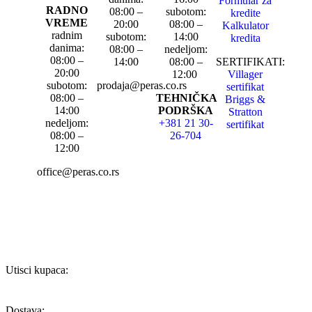
Formular za
RADNO
08:00 –
subotom:
kredite
VREME
20:00
08:00 –
Kalkulator
radnim
subotom:
14:00
kredita
danima:
08:00 –
nedeljom:
08:00 –
14:00
08:00 –
SERTIFIKATI:
20:00
12:00
Villager
subotom:
prodaja@peras.co.rs
sertifikat
08:00 –
TEHNIČKA
Briggs &
14:00
PODRŠKA
Stratton
nedeljom:
+381 21 30-
sertifikat
08:00 –
26-704
12:00
office@peras.co.rs
Utisci kupaca:
Dostava: