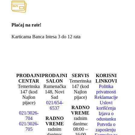
Plaćaj na rate!
Karticama Banca Intesa 3 do 12 rata
PRODAJNI
PRODAJNI
SERVIS
KORISNI
CENTAR
SALON
Temerinska
LINKOVI
Temerinska
Rumenačka
147 (kod
Politika
147 (kod
148, Novi
Najlon
privatnosti
Najlon
Sad
pijace)
Reklamacije
pijace)
021/654-
Uslovi
RADNO
6537
korišćenja
021/3026-
VREME
Izjava o
704
RADNO
radnim
odustanku
021/3026-
VREME
danima:
Potvrda o
705
radnim
08:00 –
zaposlenju
danima:
16:00