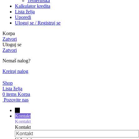
Temerinska
Kalkulator kredita
Lista želja
Uporedi
Uloguj se / Registruj se
Korpa
Zatvori
Uloguj se
Zatvori
Nemaš nalog?
Kreiraj nalog
Shop
Lista želja
0
items
Korpa
Pozovite nas
→
Kontakt
Kontakt
Kontakt