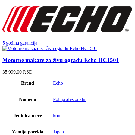
5 godina garancija
Motorne makaze za živu ogradu Echo HC1501
35.999,00
RSD
Brend
Echo
Namena
Poluprofesionalni
Jedinica mere
kom.
Zemlja porekla
Japan