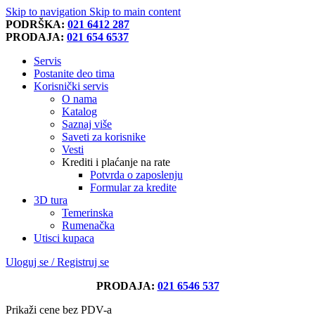
Skip to navigation
Skip to main content
PODRŠKA:
021 6412 287
PRODAJA:
021 654 6537
Servis
Postanite deo tima
Korisnički servis
O nama
Katalog
Saznaj više
Saveti za korisnike
Vesti
Krediti i plaćanje na rate
Potvrda o zaposlenju
Formular za kredite
3D tura
Temerinska
Rumenačka
Utisci kupaca
Uloguj se / Registruj se
PRODAJA:
021 6546 537
Prikaži cene bez PDV-a