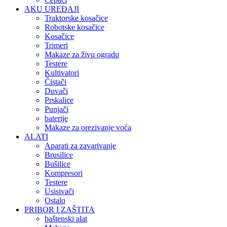
AKU UREĐAJI
Traktorske kosačice
Robotske kosačice
Kosačice
Trimeri
Makaze za živu ogradu
Testere
Kultivatori
Čistači
Duvači
Prskalice
Punjači
baterije
Makaze za orezivanje voća
ALATI
Aparati za zavarivanje
Brusilice
Bušilice
Kompresori
Testere
Usisivači
Ostalo
PRIBOR I ZAŠTITA
baštenski alat