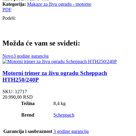
Kategorija:
Makaze za živu ogradu - motorne
PDF
Podeli:
Možda će vam se svideti:
Novo
3 godine garancija
Motorni trimer za živu ogradu Scheppach
HTH250/240P
SKU:
12717
20.990,00
RSD
Težina
8,4 kg
Brend
Scheppach
Garancija i saobraznost
3 godine garancija