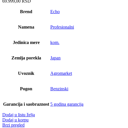
69.999,00
RSD
Brend
Echo
Namena
Profesionalni
Jedinica mere
kom.
Zemlja porekla
Japan
Uvoznik
Agromarket
Pogon
Benzinski
Garancija i saobraznost
5 godina garancija
Dodaj u listu želja
Dodaj u korpu
Brzi pregled