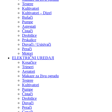
Testere
Kultivatori
Kultivatori – Dizel
Bušači
Pumpe
Agregati
Čistači
Drobilice
Prskalice
Duvači / Usisivači
Perači
Motori
ELEKTRIČNI UREĐAJI
Kosačice
Trimeri
Aeratori
Makaze za živu ogradu
Testere
Kultivatori
Pumpe
Čistači
Drobilice
Duvači
Perači
Cepači