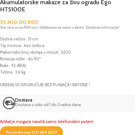
Akumulatorske makaze za živu ogradu Ego
HT5100E
35.300,00
RSD
Sve cene su sa PDV-om I Deklaracija se nalazi u kartici "Dodatne informacije"
Dužina sečiva : 51 cm
Tip motora : bez četkica
Maksimalni broj obrtaja u minuti : 3200
Rotacija ručke : do 90º
Buka : 92 dB(A)
Težina : 3,6 kg
UREĐAJ SE ISPORUČUJE BEZ PUNJAČA I BATERIJE !
Dostava
Dostava u roku od 1 do 3 radna dana
Artikal je moguće naručiti samo telefonskim putem
Pozovite nas 021 654 6537