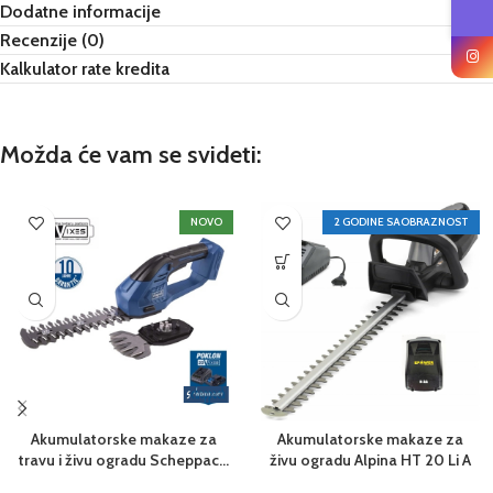
Dodatne informacije
Recenzije (0)
Kalkulator rate kredita
Možda će vam se svideti:
NOVO
2 GODINE SAOBRAZNOST
Akumulatorske makaze za
Akumulatorske makaze za
travu i živu ogradu Scheppach
živu ogradu Alpina HT 20 Li A
C-HTGS200-X