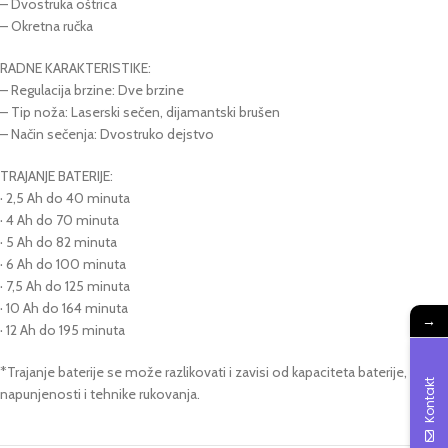
– Dvostruka oštrica
– Okretna ručka
RADNE KARAKTERISTIKE:
– Regulacija brzine: Dve brzine
– Tip noža: Laserski sečen, dijamantski brušen
– Način sečenja: Dvostruko dejstvo
TRAJANJE BATERIJE:
· 2,5 Ah do 40 minuta
· 4 Ah do 70 minuta
· 5 Ah do 82 minuta
· 6 Ah do 100 minuta
· 7,5 Ah do 125 minuta
· 10 Ah do 164 minuta
→
· 12 Ah do 195 minuta
*Trajanje baterije se može razlikovati i zavisi od kapaciteta baterije, nivoa
Kontakt
napunjenosti i tehnike rukovanja.