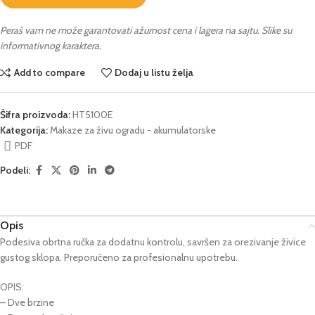
Peraš vam ne može garantovati ažurnost cena i lagera na sajtu. Slike su
informativnog karaktera.
Add to compare
Dodaj u listu želja
Šifra proizvoda:
HT5100E
Kategorija:
Makaze za živu ogradu - akumulatorske
PDF
Podeli:
Opis
Podesiva obrtna ručka za dodatnu kontrolu, savršen za orezivanje živice
gustog sklopa. Preporučeno za profesionalnu upotrebu.
OPIS:
– Dve brzine