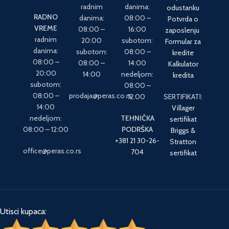
radnim
danima:
odustanku
RADNO
danima:
08:00 –
Potvrda o
VREME
08:00 –
16:00
zaposlenju
radnim
20:00
subotom:
Formular za
danima:
subotom:
08:00 –
kredite
08:00 –
08:00 –
14:00
Kalkulator
20:00
14:00
nedeljom:
kredita
subotom:
08:00 –
08:00 –
prodaja@peras.co.rs
12:00
SERTIFIKATI:
14:00
Villager
nedeljom:
TEHNIČKA
sertifikat
08:00 – 12:00
PODRŠKA
Briggs &
+381 21 30-26-
Stratton
office@peras.co.rs
704
sertifikat
Utisci kupaca: