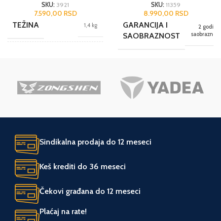
SKU:
3921
SKU:
11359
7.590,00
RSD
8.990,00
RSD
TEŽINA
GARANCIJA I
1,4 kg
2 godine
saobraznost
SAOBRAZNOST
BREND
Scheppach
JEDINICA MERE
kom.
JEDINICA MERE
kom.
NAMENA
Hobi
UVOZNIK
Tool Experts
POGON
Akumulatorski
Sindikalna prodaja do 12 meseci
ZEMLJA POREKLA
Kina
UVOZNIK
Agromarket
Keš krediti do 36 meseci
Čekovi građana do 12 meseci
ZEMLJA POREKLA
Kina
Plaćaj na rate!