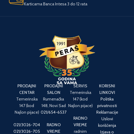
Karticama Banca Intesa 3 do 12 rata
PRODAJNI
PRODAJNI
SERVIS
KORISNI
CENTAR
SALON
Temerinska
LINKOVI
Temerinska
Rumenačka
147 (kod
Politika
147 (kod
148, Novi Sad
Najlon pijace)
privatnosti
Najlon pijace)
021/654-6537
Reklamacije
RADNO
Uslovi
021/3026-704
RADNO
VREME
korišćenja
021/3026-705
VREME
radnim
Izjava o