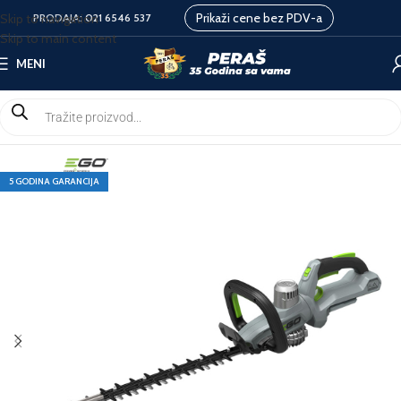
Prikaži cene bez PDV-a
Skip to navigation
PRODAJA:
021 6546 537
Skip to main content
MENI
5 GODINA GARANCIJA