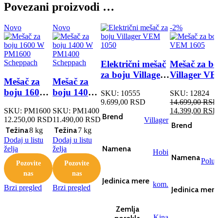
Povezani proizvodi …
Novo
Novo
-2%
Električni mešač
Mešač za bo
za boju Villager
Villager V
Mešač za
Mešač za
VEM 1050
boju 1600
boju 1400
SKU:
10555
SKU:
12824
W PM1600
W PM1400
9.699,00
RSD
14.699,00
RS
Originalna
SKU:
PM1600
SKU:
PM1400
14.399,00
RS
Scheppach
Scheppach
Brend
cena
12.250,00
RSD
11.490,00
RSD
Villager
Brend
je
Težina
Težina
8 kg
7 kg
bila:
Dodaj u listu
Dodaj u listu
14.699,00 RSD
Namena
želja
želja
Hobi
Namena
Polup
Pozovite
Pozovite
nas
nas
Jedinica mere
kom.
Brzi pregled
Brzi pregled
Jedinica mer
Zemlja
Kina