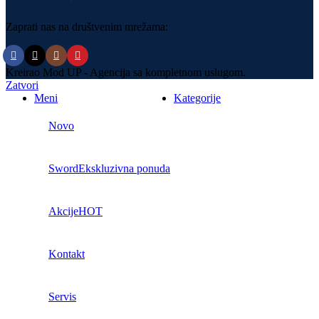
Zaprati nas na društvenim mrežama:
Kreirao Mod UP - Agencija sa kompletnom uslugom.
Zatvori
Meni
Kategorije
Novo
Sword
Ekskluzivna ponuda
Akcije
HOT
Kontakt
Servis