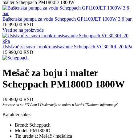
malter Scheppach PM1800D 1800W
Baštenska pumpa za vodu Scheppach GP1100JET 1000W 3,6 bar
16.990,00
RSD
Vrati se na proizvode
Usisivač za suvo i mokro usisavanje Scheppach VC30 30L 20 kPa
15.990,00
RSD
Mešač za boju i malter
Scheppach PM1800D 1800W
19.990,00
RSD
Sve cene su sa PDV-om I Deklaracija se nalazi u kartici "Dodatne informacije"
Karakteristike:
Brend: Scheppach
Model: PM1800D
Tip uređaja: Mešač / mešalica