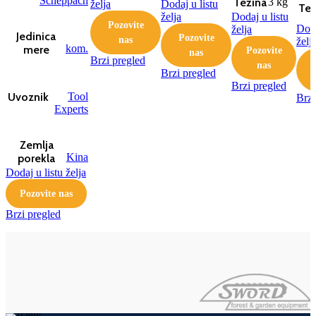
Scheppach
Težina
3 kg
želja
Dodaj u listu
Tež
želja
Dodaj u listu
Pozovite
Doda
želja
Jedinica
Pozovite
nas
želj
kom.
mere
Pozovite
nas
Brzi pregled
P
nas
Brzi pregled
Brzi pregled
Tool
Uvoznik
Brzi
Experts
Zemlja
Kina
porekla
Dodaj u listu želja
Pozovite nas
Brzi pregled