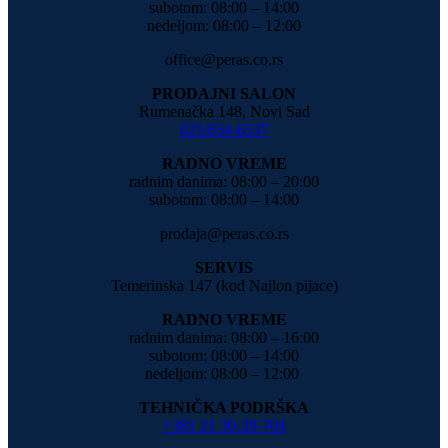
subotom: 08:00 – 14:00
nedeljom: 08:00 – 12:00
office@peras.co.rs
PRODAJNI SALON
Rumenačka 148, Novi Sad
021/654-6537
RADNO VREME
radnim danima: 08:00 – 20:00
subotom: 08:00 – 14:00
prodaja@peras.co.rs
SERVIS
Temerinska 147 (kod Najlon pijace)
RADNO VREME
radnim danima: 08:00 – 16:00
subotom: 08:00 – 14:00
nedeljom: 08:00 – 12:00
TEHNIČKA PODRŠKA
+381 21 30-26-704