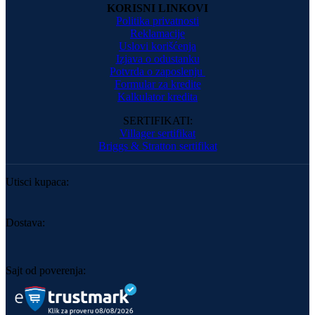
KORISNI LINKOVI
Politika privatnosti
Reklamacije
Uslovi korišćenja
Izjava o odustanku
Potvrda o zaposlenju
Formular za kredite
Kalkulator kredita
SERTIFIKATI:
Villager sertifikat
Briggs & Stratton sertifikat
Utisci kupaca:
Dostava:
Sajt od poverenja: