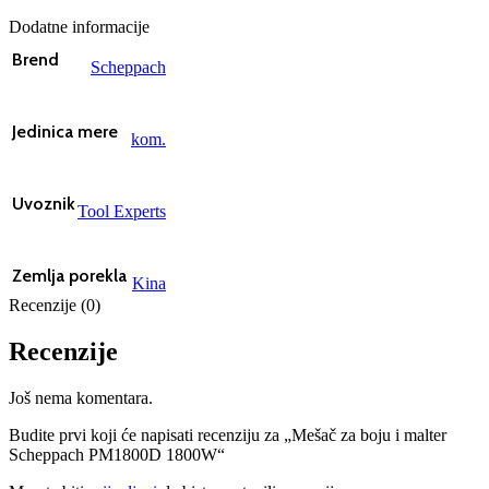
Dodatne informacije
Brend
Scheppach
Jedinica mere
kom.
Uvoznik
Tool Experts
Zemlja porekla
Kina
Recenzije (0)
Recenzije
Još nema komentara.
Budite prvi koji će napisati recenziju za „Mešač za boju i malter
Scheppach PM1800D 1800W“