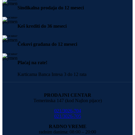
Sindikalna prodaja do 12 meseci
Keš krediti do 36 meseci
Čekovi građana do 12 meseci
Plaćaj na rate!
Karticama Banca Intesa 3 do 12 rata
PRODAJNI CENTAR
Temerinska 147 (kod Najlon pijace)
021/3026-704
021/3026-705
RADNO VREME
radnim danima: 08:00 – 20:00