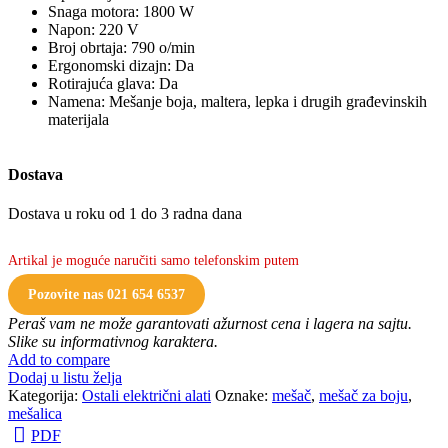
Snaga motora: 1800 W
Napon: 220 V
Broj obrtaja: 790 o/min
Ergonomski dizajn: Da
Rotirajuća glava: Da
Namena: Mešanje boja, maltera, lepka i drugih građevinskih
materijala
Dostava
Dostava u roku od 1 do 3 radna dana
Artikal je moguće naručiti samo telefonskim putem
Pozovite nas 021 654 6537
Peraš vam ne može garantovati ažurnost cena i lagera na sajtu.
Slike su informativnog karaktera.
Add to compare
Dodaj u listu želja
Kategorija:
Ostali električni alati
Oznake:
mešač
,
mešač za boju
,
mešalica
PDF