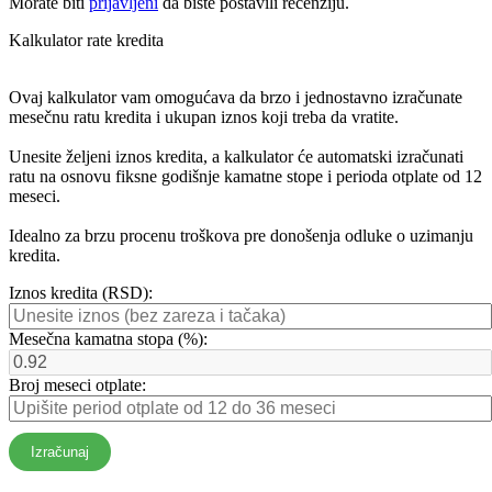
Morate biti
prijavljeni
da biste postavili recenziju.
Kalkulator rate kredita
Ovaj kalkulator vam omogućava da brzo i jednostavno izračunate
mesečnu ratu kredita i ukupan iznos koji treba da vratite.
Unesite željeni iznos kredita, a kalkulator će automatski izračunati
ratu na osnovu fiksne godišnje kamatne stope i perioda otplate od 12
meseci.
Idealno za brzu procenu troškova pre donošenja odluke o uzimanju
kredita.
Iznos kredita (RSD):
Mesečna kamatna stopa (%):
Broj meseci otplate:
Izračunaj