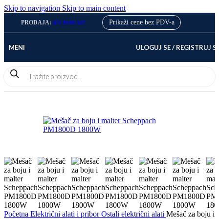
Skip to navigation
Skip to main content
Prikaži cene bez PDV-a
PRODAJA:
021 6546 537
MENI
ULOGUJ SE / REGISTRUJ S
Products
search
Novo
Početna
Električni alati i pribor
Ostali električni alati
Mešač za boju i