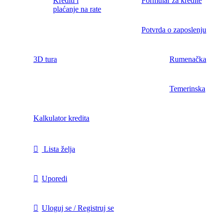
Krediti i
Formular za kredite
plaćanje na rate
Potvrda o zaposlenju
3D tura
Rumenačka
Temerinska
Kalkulator kredita
Lista želja
Uporedi
Uloguj se / Registruj se