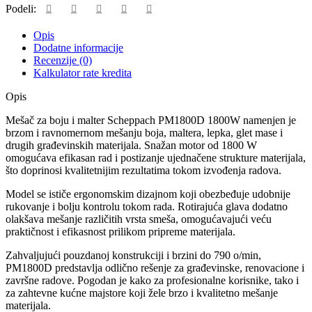
Podeli:
Opis
Dodatne informacije
Recenzije (0)
Kalkulator rate kredita
Opis
Mešač za boju i malter Scheppach PM1800D 1800W namenjen je
brzom i ravnomernom mešanju boja, maltera, lepka, glet mase i
drugih građevinskih materijala. Snažan motor od 1800 W
omogućava efikasan rad i postizanje ujednačene strukture materijala,
što doprinosi kvalitetnijim rezultatima tokom izvođenja radova.
Model se ističe ergonomskim dizajnom koji obezbeđuje udobnije
rukovanje i bolju kontrolu tokom rada. Rotirajuća glava dodatno
olakšava mešanje različitih vrsta smeša, omogućavajući veću
praktičnost i efikasnost prilikom pripreme materijala.
Zahvaljujući pouzdanoj konstrukciji i brzini do 790 o/min,
PM1800D predstavlja odlično rešenje za građevinske, renovacione i
završne radove. Pogodan je kako za profesionalne korisnike, tako i
za zahtevne kućne majstore koji žele brzo i kvalitetno mešanje
materijala.