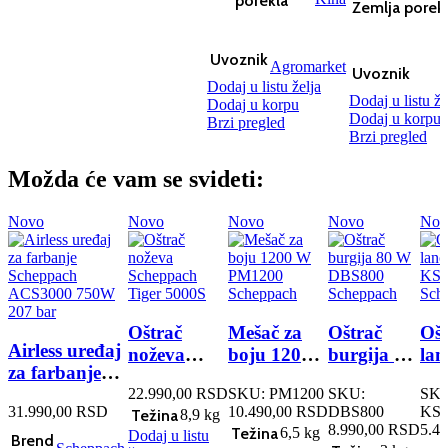
porekla
Zemlja porek
Uvoznik
Agromarket
Uvoznik
Dodaj u listu želja
Dodaj u listu že
Dodaj u korpu
Dodaj u korpu
Brzi pregled
Brzi pregled
Možda će vam se svideti:
Novo
Novo
Novo
Novo
Nov
Oštrač
Mešač za
Oštrač
Ošt
Airless uređaj
noževa
boju 1200
burgija 80
lan
za farbanje
Scheppach
W PM1200
W DBS800
W 
Scheppach
22.990,00
RSD
SKU:
PM1200
SKU:
SKU
Tiger 5000S
Scheppach
Scheppach
Sc
31.990,00
RSD
10.490,00
RSD
DBS800
KS1
Težina
ACS3000
8,9 kg
8.990,00
RSD
5.4
Težina
6,5 kg
Dodaj u listu
750W 207 bar
Brend