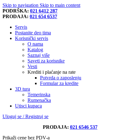
Skip to navigation
Skip to main content
PODRŠKA:
021 6412 287
PRODAJA:
021 654 6537
Servis
Postanite deo tima
Korisnički servis
O nama
Katalog
Saznaj više
Saveti za korisnike
Vesti
Krediti i plaćanje na rate
Potvrda o zaposlenju
Formular za kredite
3D tura
Temerinska
Rumenačka
Utisci kupaca
Uloguj se / Registruj se
PRODAJA:
021 6546 537
Prikaži cene bez PDV-a