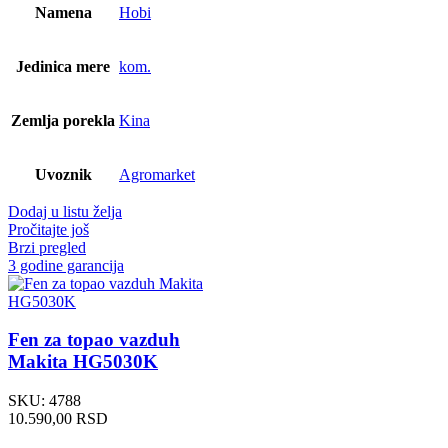
Namena
Hobi
Jedinica mere
kom.
Zemlja porekla
Kina
Uvoznik
Agromarket
Dodaj u listu želja
Pročitajte još
Brzi pregled
3 godine garancija
Fen za topao vazduh
Makita HG5030K
SKU:
4788
10.590,00
RSD