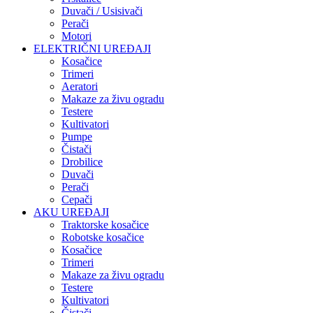
Duvači / Usisivači
Perači
Motori
ELEKTRIČNI UREĐAJI
Kosačice
Trimeri
Aeratori
Makaze za živu ogradu
Testere
Kultivatori
Pumpe
Čistači
Drobilice
Duvači
Perači
Cepači
AKU UREĐAJI
Traktorske kosačice
Robotske kosačice
Kosačice
Trimeri
Makaze za živu ogradu
Testere
Kultivatori
Čistači