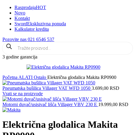
Rasprodaja
HOT
Novo
Kontakt
Sword
Ekskluzivna ponuda
Kalkulator kredita
Pozovite nas 021 6546 537
3 godine garancija
Početna
ALATI
Ostalo
Električna glodalica Makita RP0900
Pneumatska bušilica Villager VAT WFD 1050
3.699,00
RSD
Vrati se na proizvode
Motorni duvač/usisivač lišća Villager VBV 230 E
19.999,00
RSD
Električna glodalica Makita