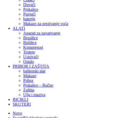
Duvači
Prskalice
Punjači
baterije
Makaze za orezivanje voća
ALATI
Aparati za zavarivanje
Brusilice
Bušilice
Kompresori
Testere
Usisivači
Ostalo
PRIBOR I ZAŠTITA
baštenski alat
Makaze
Pribor
Prskalice – Ručne
Zaštita
Ulja i maziva
BICIKLI
SKUTERI
Novo
Sword
Ekskluzivna ponuda