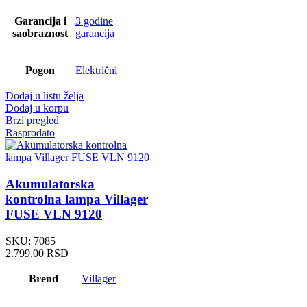
Garancija i
3 godine
saobraznost
garancija
Pogon
Električni
Dodaj u listu želja
Dodaj u korpu
Brzi pregled
Rasprodato
Akumulatorska
kontrolna lampa Villager
FUSE VLN 9120
SKU:
7085
2.799,00
RSD
Brend
Villager