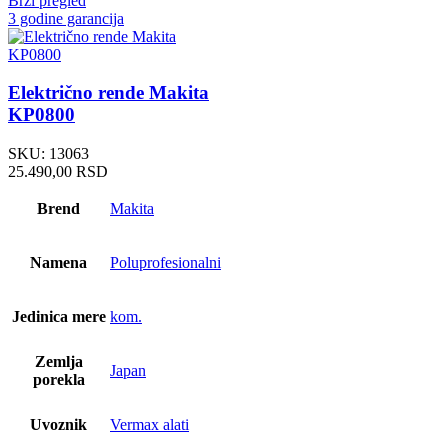
Brzi pregled
3 godine garancija
Električno rende Makita
KP0800
SKU:
13063
25.490,00
RSD
Brend
Makita
Namena
Poluprofesionalni
Jedinica mere
kom.
Zemlja
Japan
porekla
Uvoznik
Vermax alati