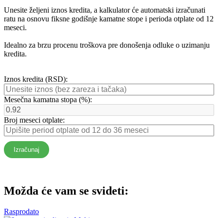
Unesite željeni iznos kredita, a kalkulator će automatski izračunati
ratu na osnovu fiksne godišnje kamatne stope i perioda otplate od 12
meseci.
Idealno za brzu procenu troškova pre donošenja odluke o uzimanju
kredita.
Iznos kredita (RSD):
Mesečna kamatna stopa (%):
Broj meseci otplate:
Izračunaj
Možda će vam se svideti:
Rasprodato