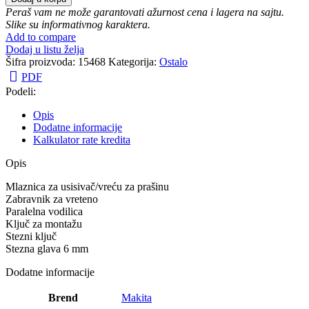
Peraš vam ne može garantovati ažurnost cena i lagera na sajtu.
Slike su informativnog karaktera.
Add to compare
Dodaj u listu želja
Šifra proizvoda:
15468
Kategorija:
Ostalo
PDF
Podeli:
Opis
Dodatne informacije
Kalkulator rate kredita
Opis
Mlaznica za usisivač/vreću za prašinu
Zabravnik za vreteno
Paralelna vodilica
Ključ za montažu
Stezni ključ
Stezna glava 6 mm
Dodatne informacije
Brend
Makita