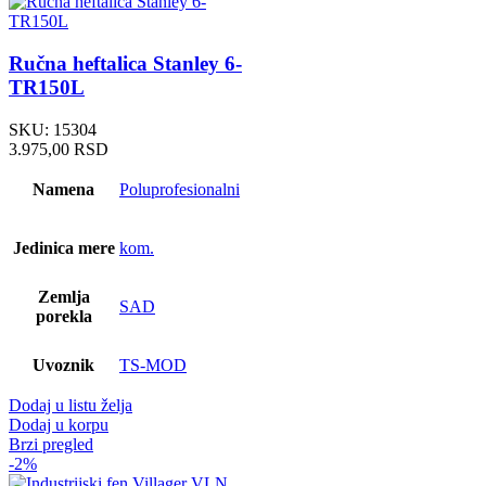
Ručna heftalica Stanley 6-
TR150L
SKU:
15304
3.975,00
RSD
Namena
Poluprofesionalni
Jedinica mere
kom.
Zemlja
SAD
porekla
Uvoznik
TS-MOD
Dodaj u listu želja
Dodaj u korpu
Brzi pregled
-2%