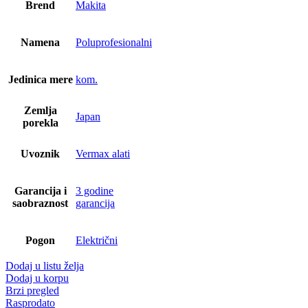
Brend
Makita
Namena
Poluprofesionalni
Jedinica mere
kom.
Zemlja
Japan
porekla
Uvoznik
Vermax alati
Garancija i
3 godine
saobraznost
garancija
Pogon
Električni
Dodaj u listu želja
Dodaj u korpu
Brzi pregled
Rasprodato