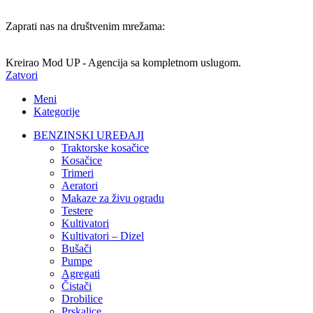
Zaprati nas na društvenim mrežama:
Kreirao Mod UP - Agencija sa kompletnom uslugom.
Zatvori
Meni
Kategorije
BENZINSKI UREĐAJI
Traktorske kosačice
Kosačice
Trimeri
Aeratori
Makaze za živu ogradu
Testere
Kultivatori
Kultivatori – Dizel
Bušači
Pumpe
Agregati
Čistači
Drobilice
Prskalice