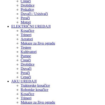
Čistači
Drobilice
Prskalice
Duvači / Usisivači
Perači
Motori
ELEKTRIČNI UREĐAJI
Kosačice
Trimeri
Aeratori
Makaze za živu ogradu
Testere
Kultivatori
Pumpe
Čistači
Drobilice
Duvači
Perači
Cepači
AKU UREĐAJI
Traktorske kosačice
Robotske kosačice
Kosačice
Trimeri
Makaze za živu ogradu