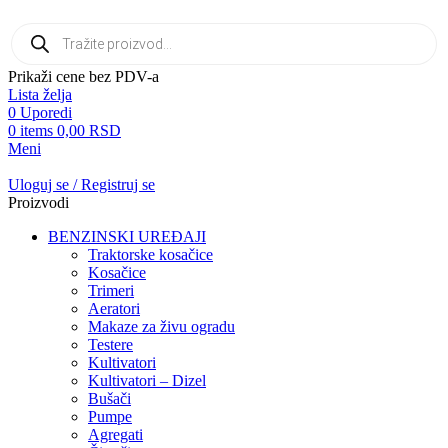
Prikaži cene bez PDV-a
Lista želja
0
Uporedi
0
items
0,00
RSD
Meni
Uloguj se / Registruj se
Proizvodi
BENZINSKI UREĐAJI
Traktorske kosačice
Kosačice
Trimeri
Aeratori
Makaze za živu ogradu
Testere
Kultivatori
Kultivatori – Dizel
Bušači
Pumpe
Agregati