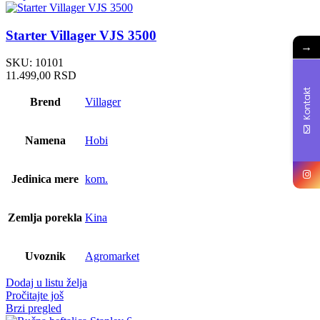
Starter Villager VJS 3500
→
SKU:
10101
11.499,00
RSD
Kontakt
Brend
Villager
Namena
Hobi
Jedinica mere
kom.
Zemlja porekla
Kina
Uvoznik
Agromarket
Dodaj u listu želja
Pročitajte još
Brzi pregled