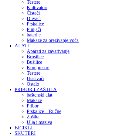
Testere
Kultivatori
Čistači
Duvači
Prskalice
Punjači
baterije
Makaze za orezivanje voća
ALATI
Aparati za zavarivanje
Brusilice
Bušilice
Kompresori
Testere
Usisivači
Ostalo
PRIBOR I ZAŠTITA
baštenski alat
Makaze
Pribor
Prskalice – Ručne
Zaštita
Ulja i maziva
BICIKLI
SKUTERI