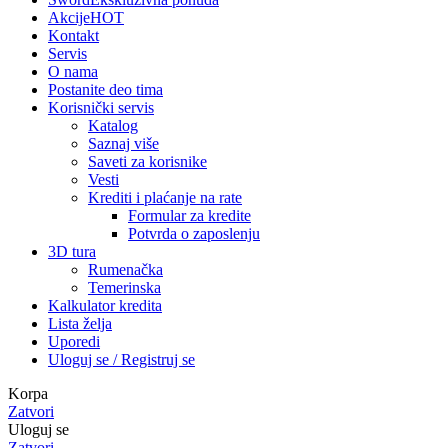
Akcije
HOT
Kontakt
Servis
O nama
Postanite deo tima
Korisnički servis
Katalog
Saznaj više
Saveti za korisnike
Vesti
Krediti i plaćanje na rate
Formular za kredite
Potvrda o zaposlenju
3D tura
Rumenačka
Temerinska
Kalkulator kredita
Lista želja
Uporedi
Uloguj se / Registruj se
Korpa
Zatvori
Uloguj se
Zatvori