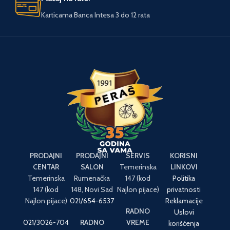
Karticama Banca Intesa 3 do 12 rata
PRODAJNI
PRODAJNI
SERVIS
KORISNI
CENTAR
SALON
Temerinska
LINKOVI
Temerinska
Rumenačka
147 (kod
Politika
147 (kod
148, Novi Sad
Najlon pijace)
privatnosti
Najlon pijace)
021/654-6537
Reklamacije
RADNO
Uslovi
021/3026-704
RADNO
VREME
korišćenja