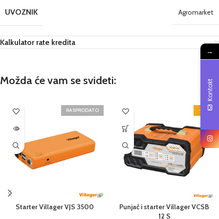
UVOZNIK
Agromarket
Kalkulator rate kredita
→
Možda će vam se svideti:
Kontakt
RASPRODATO
-2%
Starter Villager VJS 3500
Punjač i starter Villager VCSB
12 S