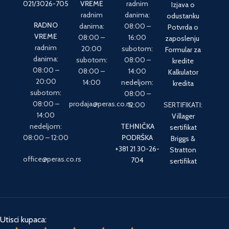
021/3026-705
VREME
radnim
Izjava o
radnim
danima:
odustanku
RADNO
danima:
08:00 –
Potvrda o
VREME
08:00 –
16:00
zaposlenju
radnim
20:00
subotom:
Formular za
danima:
subotom:
08:00 –
kredite
08:00 –
08:00 –
14:00
Kalkulator
20:00
14:00
nedeljom:
kredita
subotom:
08:00 –
08:00 –
prodaja@peras.co.rs
12:00
SERTIFIKATI:
14:00
Villager
nedeljom:
TEHNIČKA
sertifikat
08:00 – 12:00
PODRŠKA
Briggs &
+381 21 30-26-
Stratton
office@peras.co.rs
704
sertifikat
Utisci kupaca: