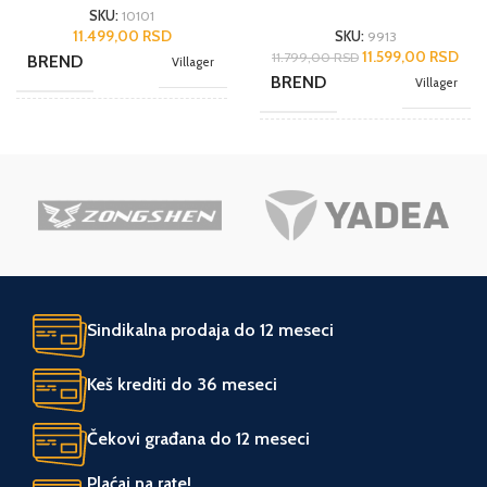
SKU:
10101
11.499,00
RSD
SKU:
9913
11.599,00
RSD
11.799,00
RSD
BREND
Villager
BREND
Villager
NAMENA
Hobi
JEDINICA MERE
kom.
JEDINICA MERE
kom.
ZEMLJA POREKLA
Kina
ZEMLJA POREKLA
Kina
UVOZNIK
Agromarket
Sindikalna prodaja do 12 meseci
UVOZNIK
Agromarket
Keš krediti do 36 meseci
Čekovi građana do 12 meseci
Plaćaj na rate!