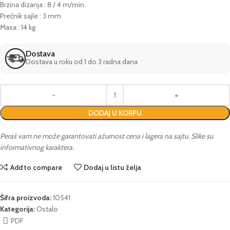
Brzina dizanja : 8 / 4 m/min.
Prečnik sajle : 3 mm
Masa : 14 kg
Dostava
Dostava u roku od 1 do 3 radna dana
DODAJ U KORPU
Peraš vam ne može garantovati ažurnost cena i lagera na sajtu. Slike su
informativnog karaktera.
Add to compare
Dodaj u listu želja
Šifra proizvoda:
10541
Kategorija:
Ostalo
PDF