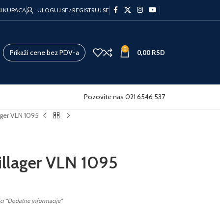
CI KUPACA
ULOGUJ SE / REGISTRUJ SE
0
Prikaži cene bez PDV-a
0,00
RSD
Pozovite nas 021 6546 537
ager VLN 1095
illager VLN 1095
ici "Dodatne informacije"