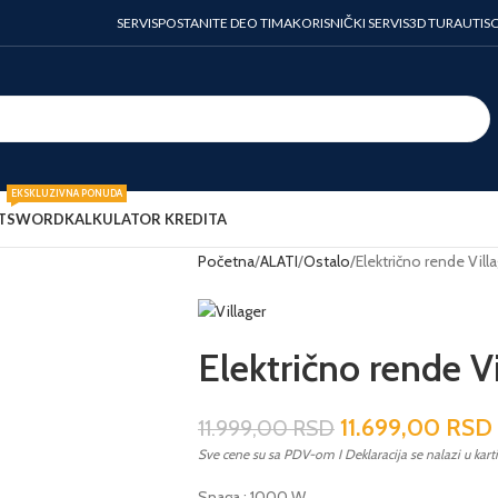
SERVIS
POSTANITE DEO TIMA
KORISNIČKI SERVIS
3D TURA
UTIS
EKSKLUZIVNA PONUDA
T
SWORD
KALKULATOR KREDITA
Početna
ALATI
Ostalo
Električno rende Vill
Električno rende V
11.699,00
RSD
11.999,00
RSD
Sve cene su sa PDV-om I Deklaracija se nalazi u kart
Snaga : 1000 W