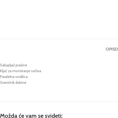
OPIS
D
Sakupljač prašine
Ključ za montiranje sečiva
Paralelna vodilica
Graničnik dubine
Možda će vam se svideti: