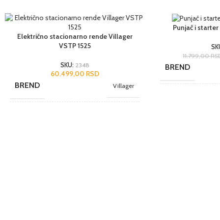
Punjač i starte
Električno stacionarno rende Villager
VSTP 1525
SK
11.799,00
RS
SKU:
2348
BREND
60.499,00
RSD
BREND
Villager
JEDINICA MERE
NAMENA
Hobi
ZEMLJA POREK
JEDINICA MERE
kom.
UVOZNIK
ZEMLJA POREKLA
Kina
UVOZNIK
Agromarket