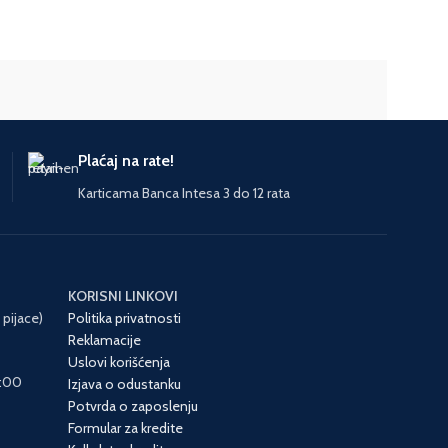
GARANCIJA I
3 godine
SAOBRAZNOST
garancija
NAMENA
POGON
JEDINICA M
Električni
Plaćaj na rate!
ZEMLJA POR
Karticama Banca Intesa 3 do 12 rata
UVOZNIK
KORISNI LINKOVI
 pijace)
Politika privatnosti
Reklamacije
Uslovi korišćenja
6:00
Izjava o odustanku
Potvrda o zaposlenju
Formular za kredite