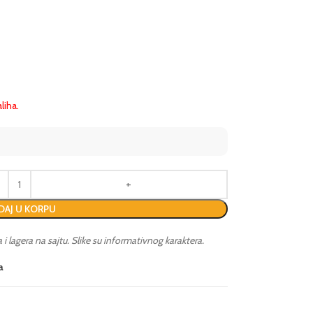
liha.
AJ U KORPU
lagera na sajtu. Slike su informativnog karaktera.
a