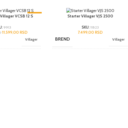
-2%
r Villager VCSB 12 S
Starter Villager VJS 2500
U:
9913
SKU:
11823
11.599,00
RSD
7.499,00
RSD
D
BREND
Villager
Villager
NAMENA
kom.
Hobi
LA
JEDINICA MERE
Kina
kom.
ZEMLJA POREKLA
Agromarket
Kina
UVOZNIK
Agromarket