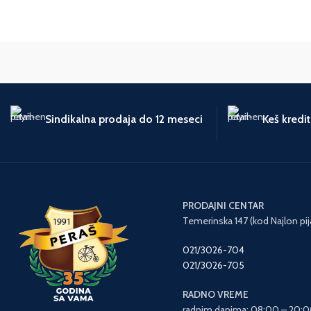
Sindikalna prodaja do 12 meseci
Keš kredi
PRODAJNI CENTAR
Temerinska 147 (kod Najlon pij
021/3026-704
021/3026-705
RADNO VREME
radnim danima: 08:00 – 20: