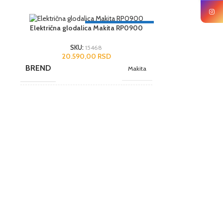
3 GODINE GARANCIJA
Električna glodalica Makita RP0900
SKU:
15468
20.590,00
RSD
BREND
Makita
NAMENA
Poluprofesionalni
JEDINICA MERE
kom.
Električni me
ZEMLJA POREKLA
Japan
UVOZNIK
9
Vermax alati
BREND