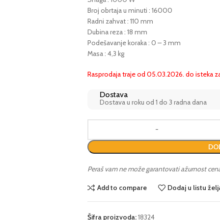
Broj obrtaja u minuti : 16000
Radni zahvat : 110 mm
Dubina reza : 18 mm
Podešavanje koraka : 0 – 3 mm
Masa : 4,3 kg
Rasprodaja traje od 05.03.2026. do isteka za
Dostava
Dostava u roku od 1 do 3 radna dana
DOD
Peraš vam ne može garantovati ažurnost cena i 
Add to compare
Dodaj u listu želj
Šifra proizvoda:
18324