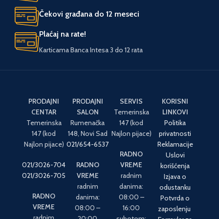
Keš krediti do 36 meseci
Čekovi građana do 12 meseci
Plaćaj na rate!
Karticama Banca Intesa 3 do 12 rata
PRODAJNI
PRODAJNI
SERVIS
KORISNI
CENTAR
SALON
Temerinska
LINKOVI
Temerinska
Rumenačka
147 (kod
Politika
147 (kod
148, Novi Sad
Najlon pijace)
privatnosti
Najlon pijace)
021/654-6537
Reklamacije
RADNO
Uslovi
021/3026-704
RADNO
VREME
korišćenja
021/3026-705
VREME
radnim
Izjava o
radnim
danima:
odustanku