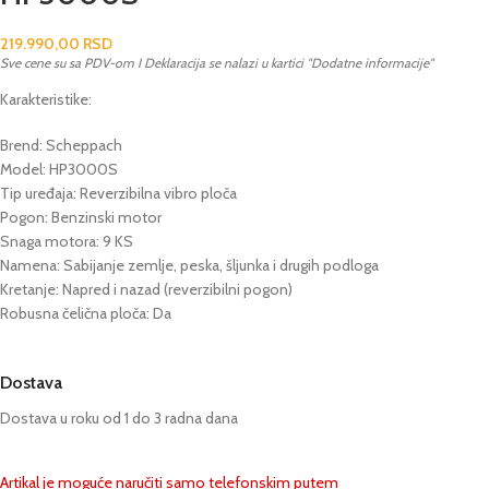
219.990,00
RSD
Sve cene su sa PDV-om I Deklaracija se nalazi u kartici "Dodatne informacije"
Karakteristike:
Brend: Scheppach
Model: HP3000S
Tip uređaja: Reverzibilna vibro ploča
Pogon: Benzinski motor
Snaga motora: 9 KS
Namena: Sabijanje zemlje, peska, šljunka i drugih podloga
Kretanje: Napred i nazad (reverzibilni pogon)
Robusna čelična ploča: Da
Dostava
Dostava u roku od 1 do 3 radna dana
Artikal je moguće naručiti samo telefonskim putem