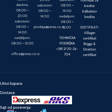
RADNO
danima:
08:00 –
Potvrda o
VREME
08:00 –
16:00
zaposlenju
radnim
20:00
subotom:
Formular za
danima:
subotom:
08:00 –
kredite
08:00 –
08:00 –
14:00
Kalkulator
20:00
14:00
nedeljom:
kredita
subotom:
08:00 –
08:00 –
prodaja@peras.co.rs
12:00
SERTIFIKATI:
14:00
Villager
nedeljom:
TEHNIČKA
sertifikat
08:00 – 12:00
PODRŠKA
Briggs &
+381 21 30-26-
Stratton
office@peras.co.rs
704
sertifikat
Utisci kupaca:
Dostava: