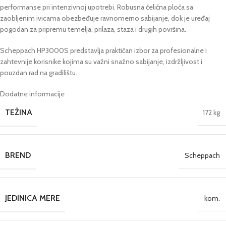
performanse pri intenzivnoj upotrebi. Robusna čelična ploča sa
zaobljenim ivicama obezbeđuje ravnomerno sabijanje, dok je uređaj
pogodan za pripremu temelja, prilaza, staza i drugih površina.
Scheppach HP3000S predstavlja praktičan izbor za profesionalne i
zahtevnije korisnike kojima su važni snažno sabijanje, izdržljivost i
pouzdan rad na gradilištu.
Dodatne informacije
TEŽINA
172 kg
BREND
Scheppach
JEDINICA MERE
kom.