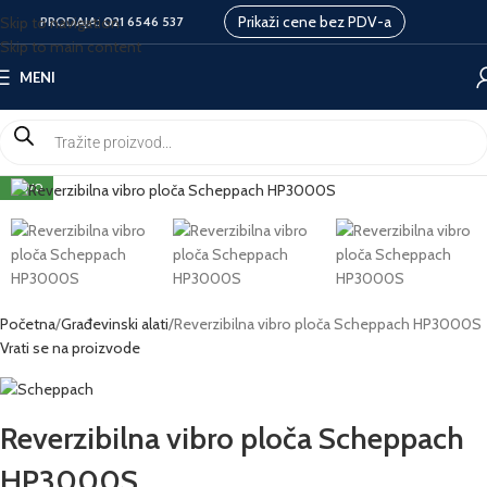
Prikaži cene bez PDV-a
Skip to navigation
PRODAJA:
021 6546 537
Skip to main content
MENI
NOVO
Početna
Građevinski alati
Reverzibilna vibro ploča Scheppach HP3000S
Vrati se na proizvode
Reverzibilna vibro ploča Scheppach
HP3000S