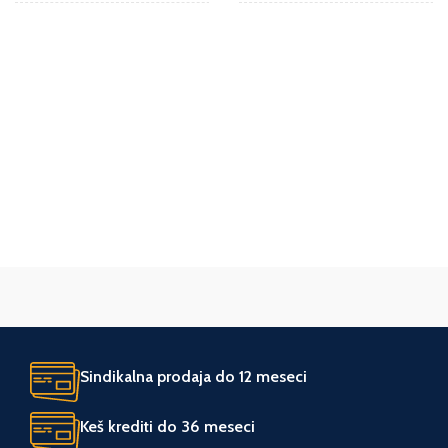
ZEMLJA POREKLA
Kina
GARANCIJA I
JEDINICA MERE
kom.
2 godine
saobraznost
SAOBRAZNOST
GARANCIJA I
2 godine
saobraznost
JEDINICA MERE
SAOBRAZNOST
kom.
UVOZNIK
UVOZNIK
Nexico
Nexico
ZEMLJA POREKLA
ZEMLJA POREKLA
Kina
Kina
Sindikalna prodaja do 12 meseci