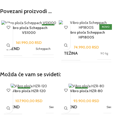
Povezani proizvodi …
NOVO
NOVO
Vibro ploča Scheppach
Vibro ploča Scheppach
VS1000
HP1800S
161.990,00
RSD
74.990,00
RSD
BREND
Scheppach
TEŽINA
90 kg
JEDINICA MERE
kom.
BREND
Scheppach
Možda će vam se svideti:
UVOZNIK
Tool Experts
JEDINICA MERE
kom.
NOVO
NOVO
Vibro ploča HZR-120
Vibro ploča HZR-80
2 GODINE SAOBRAZNOST
2 GODINE SAOBRAZNOST
ZEMLJA POREKLA
Kina
107.900,00
RSD
93.900,00
RSD
UVOZNIK
Tool Experts
BREND
BREND
Sword
Sword