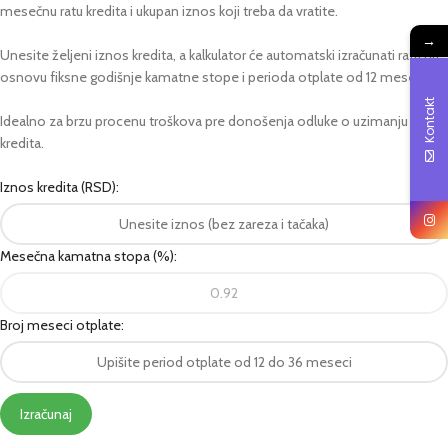
mesečnu ratu kredita i ukupan iznos koji treba da vratite.
→
Unesite željeni iznos kredita, a kalkulator će automatski izračunati ratu na
osnovu fiksne godišnje kamatne stope i perioda otplate od 12 meseci.
Kontakt
Idealno za brzu procenu troškova pre donošenja odluke o uzimanju
kredita.
Iznos kredita (RSD):
Mesečna kamatna stopa (%):
Broj meseci otplate:
Izračunaj