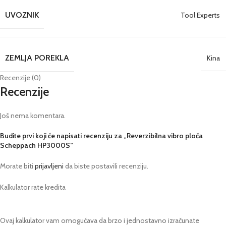
UVOZNIK
Tool Experts
ZEMLJA POREKLA
Kina
Recenzije (0)
Recenzije
Još nema komentara.
Budite prvi koji će napisati recenziju za „Reverzibilna vibro ploča
Scheppach HP3000S“
Morate biti
prijavljeni
da biste postavili recenziju.
Kalkulator rate kredita
Ovaj kalkulator vam omogućava da brzo i jednostavno izračunate