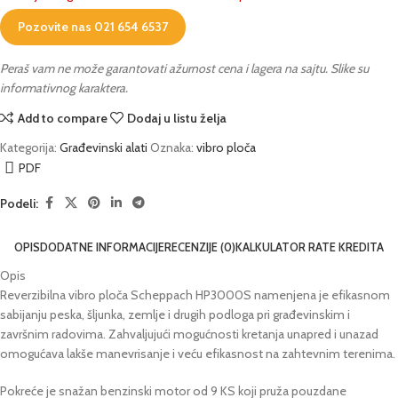
Pozovite nas 021 654 6537
Peraš vam ne može garantovati ažurnost cena i lagera na sajtu. Slike su
informativnog karaktera.
Add to compare
Dodaj u listu želja
Kategorija:
Građevinski alati
Oznaka:
vibro ploča
PDF
Podeli:
OPIS
DODATNE INFORMACIJE
RECENZIJE (0)
KALKULATOR RATE KREDITA
Opis
Reverzibilna vibro ploča Scheppach HP3000S namenjena je efikasnom
sabijanju peska, šljunka, zemlje i drugih podloga pri građevinskim i
završnim radovima. Zahvaljujući mogućnosti kretanja unapred i unazad
omogućava lakše manevrisanje i veću efikasnost na zahtevnim terenima.
Pokreće je snažan benzinski motor od 9 KS koji pruža pouzdane