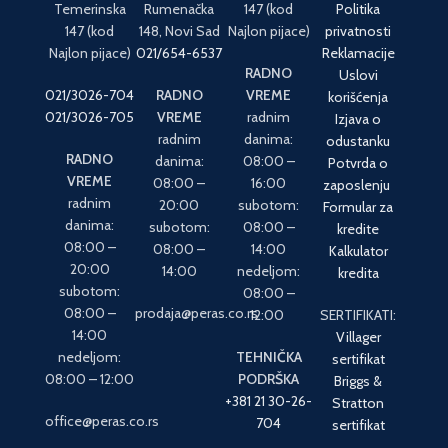
Temerinska
Rumenačka
147 (kod
Politika
147 (kod
148, Novi Sad
Najlon pijace)
privatnosti
Najlon pijace)
021/654-6537
Reklamacije
RADNO
Uslovi
021/3026-704
RADNO
VREME
korišćenja
021/3026-705
VREME
radnim
Izjava o
radnim
danima:
odustanku
RADNO
danima:
08:00 –
Potvrda o
VREME
08:00 –
16:00
zaposlenju
radnim
20:00
subotom:
Formular za
danima:
subotom:
08:00 –
kredite
08:00 –
08:00 –
14:00
Kalkulator
20:00
14:00
nedeljom:
kredita
subotom:
08:00 –
08:00 –
prodaja@peras.co.rs
12:00
SERTIFIKATI:
14:00
Villager
nedeljom:
TEHNIČKA
sertifikat
08:00 – 12:00
PODRŠKA
Briggs &
+381 21 30-26-
Stratton
office@peras.co.rs
704
sertifikat