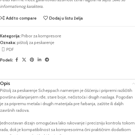
informativnog karaktera.
Add to compare
Dodaj u listu želja
Kategorija:
Pribor za kompresore
Oznaka:
pištolj za peskarenje
PDF
Podeli:
Opis
Pištolj za peskarenje Scheppach namenjen je čišćenju i pripremi različitih
površina uklanjanjem rđe, stare boje, nečistoća i drugih naslaga. Pogodan
je za pripremu metala i drugih materijala pre farbanja, zaštite ili daljih
završnih radova.
Jednostavan dizajn omogućava lako rukovanje i precizniju kontrolu tokom
rada, dok je kompatibilnost sa kompresorima čini praktičnim dodatkom