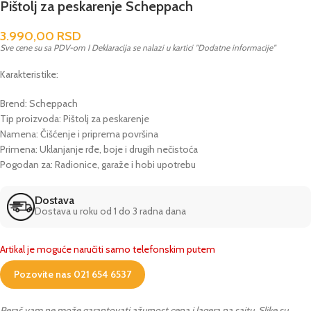
Pištolj za peskarenje Scheppach
3.990,00
RSD
Sve cene su sa PDV-om I Deklaracija se nalazi u kartici "Dodatne informacije"
Karakteristike:
Brend: Scheppach
Tip proizvoda: Pištolj za peskarenje
Namena: Čišćenje i priprema površina
Primena: Uklanjanje rđe, boje i drugih nečistoća
Pogodan za: Radionice, garaže i hobi upotrebu
Dostava
Dostava u roku od 1 do 3 radna dana
Artikal je moguće naručiti samo telefonskim putem
Pozovite nas 021 654 6537
Peraš vam ne može garantovati ažurnost cena i lagera na sajtu. Slike su