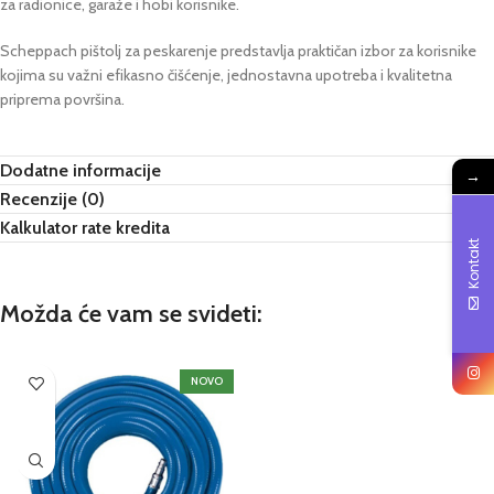
za radionice, garaže i hobi korisnike.
Scheppach pištolj za peskarenje predstavlja praktičan izbor za korisnike
kojima su važni efikasno čišćenje, jednostavna upotreba i kvalitetna
priprema površina.
Dodatne informacije
→
Recenzije (0)
Kalkulator rate kredita
Kontakt
Možda će vam se svideti:
NOVO