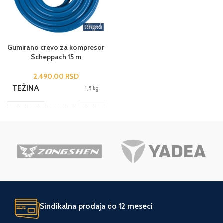
Gumirano crevo za kompresor
Scheppach 15 m
2.490,00
RSD
TEŽINA
1,5 kg
20 × 20 × 5
DIMENZIJE
cm
BREND
Scheppach
JEDINICA MERE
kom.
Sindikalna prodaja do 12 meseci
ZEMLJA POREKLA
Kina