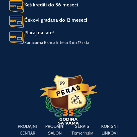
Keš krediti do 36 meseci
UVOZNIK
Tool Experts
Čekovi građana do 12 meseci
Plaćaj na rate!
Karticama Banca Intesa 3 do 12 rata
PRODAJNI
PRODAJNI
SERVIS
KORISNI
CENTAR
SALON
Temerinska
LINKOVI