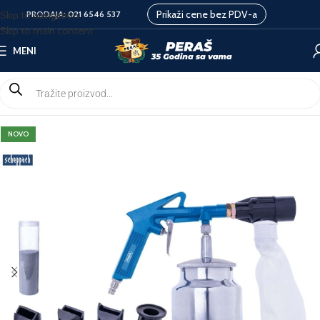
Prikaži cene bez PDV-a
Skip to navigation
PRODAJA:
021 6546 537
Skip to main content
MENI
NOVO