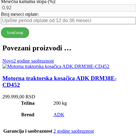
Mesečna kamatna stopa (%):
Broj meseci otplate:
Izračunaj
Povezani proizvodi …
Novo
2 godine saobraznost
Motorna traktorska kosačica ADK DRM38E-
CD452
299.999,00
RSD
Težina
200 kg
Brend
ADK
Garancija i saobraznost
2 godine saobraznost