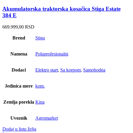
Akumulatorska traktorska kosačica Stiga Estate
384 E
669.999,00
RSD
Brend
Stiga
Namena
Poluprofesionalni
Dodaci
Elektro start
,
Sa korpom
,
Samohodna
Jedinica mere
kom.
Zemlja porekla
Kina
Uvoznik
Agromarket
Dodaj u listu želja