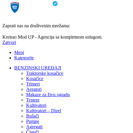
Zaprati nas na društvenim mrežama:
Kreirao Mod UP - Agencija sa kompletnom uslugom.
Zatvori
Meni
Kategorije
BENZINSKI UREĐAJI
Traktorske kosačice
Kosačice
Trimeri
Aeratori
Makaze za živu ogradu
Testere
Kultivatori
Kultivatori – Dizel
Bušači
Pumpe
Agregati
Čistači