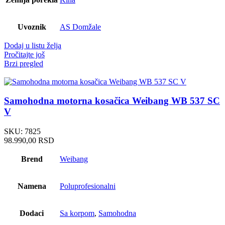
Uvoznik
AS Domžale
Dodaj u listu želja
Pročitajte još
Brzi pregled
Samohodna motorna kosačica Weibang WB 537 SC
V
SKU:
7825
98.990,00
RSD
Brend
Weibang
Namena
Poluprofesionalni
Dodaci
Sa korpom
,
Samohodna