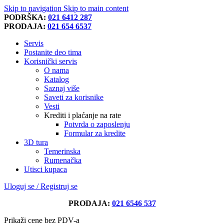
Skip to navigation
Skip to main content
PODRŠKA:
021 6412 287
PRODAJA:
021 654 6537
Servis
Postanite deo tima
Korisnički servis
O nama
Katalog
Saznaj više
Saveti za korisnike
Vesti
Krediti i plaćanje na rate
Potvrda o zaposlenju
Formular za kredite
3D tura
Temerinska
Rumenačka
Utisci kupaca
Uloguj se / Registruj se
PRODAJA:
021 6546 537
Prikaži cene bez PDV-a