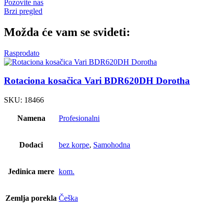
Pozovite nas
Brzi pregled
Možda će vam se svideti:
Rasprodato
Rotaciona kosačica Vari BDR620DH Dorotha
SKU:
18466
Namena
Profesionalni
Dodaci
bez korpe
,
Samohodna
Jedinica mere
kom.
Zemlja porekla
Češka