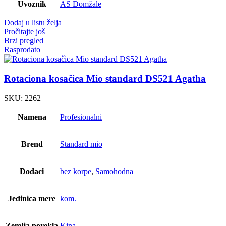
Uvoznik
AS Domžale
Dodaj u listu želja
Pročitajte još
Brzi pregled
Rasprodato
Rotaciona kosačica Mio standard DS521 Agatha
SKU:
2262
Namena
Profesionalni
Brend
Standard mio
Dodaci
bez korpe
,
Samohodna
Jedinica mere
kom.
Zemlja porekla
Kina