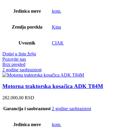
Jedinica mere
kom.
Zemlja porekla
Kina
Uvoznik
CIAK
Dodaj u listu želja
Pozovite nas
Brzi pregled
2 godine saobraznost
Motorna traktorska kosačica ADK T84M
282.000,00
RSD
Garancija i saobraznost
2 godine saobraznost
Jedinica mere
kom.