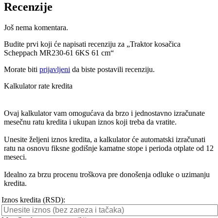
Recenzije
Još nema komentara.
Budite prvi koji će napisati recenziju za „Traktor kosačica
Scheppach MR230-61 6KS 61 cm“
Morate biti
prijavljeni
da biste postavili recenziju.
Kalkulator rate kredita
Ovaj kalkulator vam omogućava da brzo i jednostavno izračunate
mesečnu ratu kredita i ukupan iznos koji treba da vratite.
Unesite željeni iznos kredita, a kalkulator će automatski izračunati
ratu na osnovu fiksne godišnje kamatne stope i perioda otplate od 12
meseci.
Idealno za brzu procenu troškova pre donošenja odluke o uzimanju
kredita.
Iznos kredita (RSD):