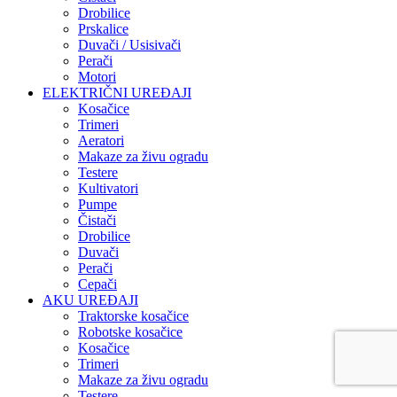
Drobilice
Prskalice
Duvači / Usisivači
Perači
Motori
ELEKTRIČNI UREĐAJI
Kosačice
Trimeri
Aeratori
Makaze za živu ogradu
Testere
Kultivatori
Pumpe
Čistači
Drobilice
Duvači
Perači
Cepači
AKU UREĐAJI
Traktorske kosačice
Robotske kosačice
Kosačice
Trimeri
Makaze za živu ogradu
Testere