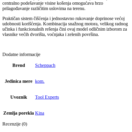
centralno podešavanje visine košenja omogućava brzo
prilagođavanje različitim uslovima na terenu.
Praktičan sistem čišćenja i jednostavno rukovanje doprinose većoj
udobnosti korišćenja. Kombinacija snažnog motora, velikog radnog
učinka i funkcionalnih rešenja čini ovaj model odličnim izborom za
vlasnike većih dvorišta, voćnjaka i zelenih površina.
Dodatne informacije
Brend
Scheppach
Jedinica mere
kom.
Uvoznik
Tool Experts
Zemlja porekla
Kina
Recenzije (0)