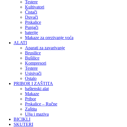
Testere
Kultivatori
Čistači
Duvači
Prskalice
Punjači
baterije
Makaze za orezivanje voća
ALATI
Aparati za zavarivanje
Brusilice
Bušilice
Kompresori
Testere
Usisivači
Ostalo
PRIBOR I ZAŠTITA
baštenski alat
Makaze
Pribor
Prskalice – Ručne
Zaštita
Ulja i maziva
BICIKLI
SKUTERI