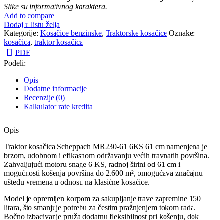
Slike su informativnog karaktera.
Add to compare
Dodaj u listu želja
Kategorije:
Kosačice benzinske
,
Traktorske kosačice
Oznake:
kosačica
,
traktor kosačica
PDF
Podeli:
Opis
Dodatne informacije
Recenzije (0)
Kalkulator rate kredita
Opis
Traktor kosačica Scheppach MR230-61 6KS 61 cm namenjena je
brzom, udobnom i efikasnom održavanju većih travnatih površina.
Zahvaljujući motoru snage 6 KS, radnoj širini od 61 cm i
mogućnosti košenja površina do 2.600 m², omogućava značajnu
uštedu vremena u odnosu na klasične kosačice.
Model je opremljen korpom za sakupljanje trave zapremine 150
litara, što smanjuje potrebu za čestim pražnjenjem tokom rada.
Bočno izbacivanje pruža dodatnu fleksibilnost pri košenju, dok