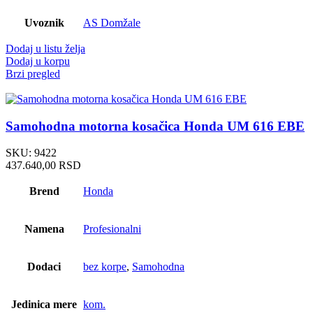
Uvoznik
AS Domžale
Dodaj u listu želja
Dodaj u korpu
Brzi pregled
Samohodna motorna kosačica Honda UM 616 EBE
SKU:
9422
437.640,00
RSD
Brend
Honda
Namena
Profesionalni
Dodaci
bez korpe
,
Samohodna
Jedinica mere
kom.