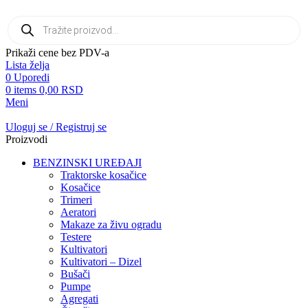
Products
search
Prikaži cene bez PDV-a
Lista želja
0
Uporedi
0
items
0,00
RSD
Meni
Uloguj se / Registruj se
Proizvodi
BENZINSKI UREĐAJI
Traktorske kosačice
Kosačice
Trimeri
Aeratori
Makaze za živu ogradu
Testere
Kultivatori
Kultivatori – Dizel
Bušači
Pumpe
Agregati