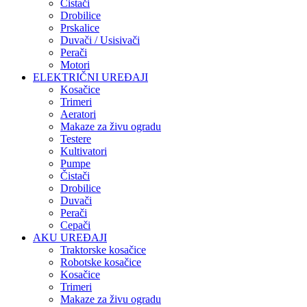
Čistači
Drobilice
Prskalice
Duvači / Usisivači
Perači
Motori
ELEKTRIČNI UREĐAJI
Kosačice
Trimeri
Aeratori
Makaze za živu ogradu
Testere
Kultivatori
Pumpe
Čistači
Drobilice
Duvači
Perači
Cepači
AKU UREĐAJI
Traktorske kosačice
Robotske kosačice
Kosačice
Trimeri
Makaze za živu ogradu