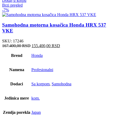
Dodaj u korpu
Brzi pregled
-7%
Samohodna motorna kosačica Honda HRX 537
VKE
SKU:
17246
Originalna
Trenutna
167.400,00
RSD
155.400,00
RSD
cena
cena
je
je:
Brend
Honda
bila:
155.400,00 RSD.
167.400,00 RSD.
Namena
Profesionalni
Dodaci
Sa korpom
,
Samohodna
Jedinica mere
kom.
Zemlja porekla
Japan