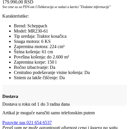
179.990,00
RSD
Sve cene su sa PDV-om I Deklaracija se nalazi u kartici "Dodatne informacije"
Karakteristike:
Brend: Scheppach
Model: MR230-61
Tip uređaja: Traktor kosačica
Snaga motora: 6 KS
Zapremina motora: 224 cm³
Širina košenja: 61 cm
Površina košenja: do 2.600 m²
Zapremina korpe: 150 l
Bočno izbacivanje: Da
Centralno podešavanje visine košenja: Da
Sistem za lakše čišćenje: Da
Dostava
Dostava u roku od 1 do 3 radna dana
Artikal je moguće naručiti samo telefonskim putem
Pozovite nas 021 654 6537
Peraš vam ne može garantovati ažurnost cena i lagera na sajtu.