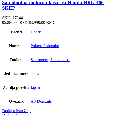
Samohodna motorna kosačica Honda HRG 466
SKEP
SKU:
17244
Originalna
Trenutna
95.880,00
RSD
83.999,00
RSD
cena
cena
je
je:
Brend
Honda
bila:
83.999,00 RSD.
95.880,00 RSD.
Namena
Poluprofesionalni
Dodaci
Sa korpom
,
Samohodna
Jedinica mere
kom.
Zemlja porekla
Japan
Uvoznik
AS Domžale
Dodaj u listu želja