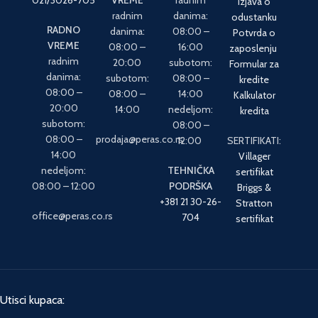
021/3026-705
VREME
radnim
Izjava o
radnim
danima:
odustanku
RADNO
danima:
08:00 –
Potvrda o
VREME
08:00 –
16:00
zaposlenju
radnim
20:00
subotom:
Formular za
danima:
subotom:
08:00 –
kredite
08:00 –
08:00 –
14:00
Kalkulator
20:00
14:00
nedeljom:
kredita
subotom:
08:00 –
08:00 –
prodaja@peras.co.rs
12:00
SERTIFIKATI:
14:00
Villager
nedeljom:
TEHNIČKA
sertifikat
08:00 – 12:00
PODRŠKA
Briggs &
+381 21 30-26-
Stratton
office@peras.co.rs
704
sertifikat
Utisci kupaca: