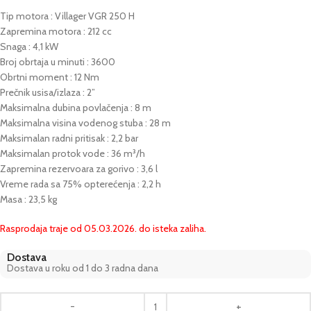
Tip motora : Villager VGR 250 H
Zapremina motora : 212 cc
Snaga : 4,1 kW
Broj obrtaja u minuti : 3600
Obrtni moment : 12 Nm
Prečnik usisa/izlaza : 2”
Maksimalna dubina povlačenja : 8 m
Maksimalna visina vodenog stuba : 28 m
Maksimalan radni pritisak : 2,2 bar
Maksimalan protok vode : 36 m³/h
Zapremina rezervoara za gorivo : 3,6 l
Vreme rada sa 75% opterećenja : 2,2 h
Masa : 23,5 kg
Rasprodaja traje od 05.03.2026. do isteka zaliha.
Dostava
Dostava u roku od 1 do 3 radna dana