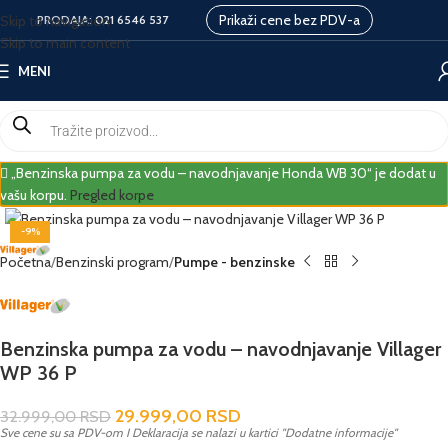
Prikaži cene bez PDV-a
Skip to navigation
PRODAJA:
021 6546 537
Skip to main content
MENI
„Benzinska pumpa za vodu – navodnjavanje Honda WB 30“ je dodat u
vašu korpu.
Pregled korpe
-9%
Početna
Benzinski program
Pumpe - benzinske
Benzinska pumpa za vodu – navodnjavanje Villager
WP 36 P
29.999,00
RSD
32.999,00
RSD
Sve cene su sa PDV-om I Deklaracija se nalazi u kartici "Dodatne informacije"