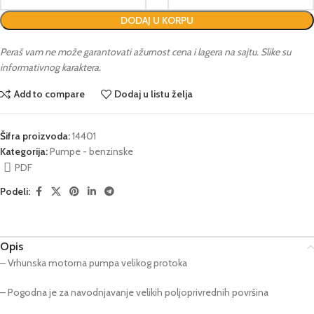
DODAJ U KORPU
Peraš vam ne može garantovati ažurnost cena i lagera na sajtu. Slike su
informativnog karaktera.
Add to compare
Dodaj u listu želja
Šifra proizvoda:
14401
Kategorija:
Pumpe - benzinske
PDF
Podeli:
Opis
– Vrhunska motorna pumpa velikog protoka
– Pogodna je za navodnjavanje velikih poljoprivrednih površina