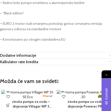
– Radno kolo pumpe smešteno u aluminijumsko kućište
– “Black edition”
– EURO 2 motor nudi smanjenu potrošnju goriva i smanjenu emisiju
gasova u odnosu na standardne motore
– Konstruisano po strogim standardima EU
Dodatne informacije
Kalkulator rate kredita
→
Možda će vam se svideti:
Kontakt
Benzinska pumpa za vodu –
Benzinska pumpa za vodu –
navodnjavanje Villager WP 35
navodnjavanje Powerac PRWP
SE Eco
20