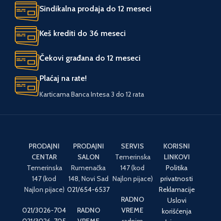
Sindikalna prodaja do 12 meseci
Keš krediti do 36 meseci
Čekovi građana do 12 meseci
Plaćaj na rate!
Karticama Banca Intesa 3 do 12 rata
PRODAJNI
PRODAJNI
SERVIS
KORISNI
CENTAR
SALON
Temerinska
LINKOVI
Temerinska
Rumenačka
147 (kod
Politika
147 (kod
148, Novi Sad
Najlon pijace)
privatnosti
Najlon pijace)
021/654-6537
Reklamacije
RADNO
Uslovi
021/3026-704
RADNO
VREME
korišćenja