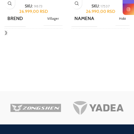
SKU:
9873
SKU:
17537
26.999,00
RSD
26.990,00
RSD
BREND
NAMENA
Villager
Hobi
NAMENA
BREND
Hobi
Powerac
JEDINICA MERE
JEDINICA MERE
kom.
kom.
ZEMLJA POREKLA
ZEMLJA POREKLA
Kina
Kina
UVOZNIK
UVOZNIK
Agromarket
Forma VS