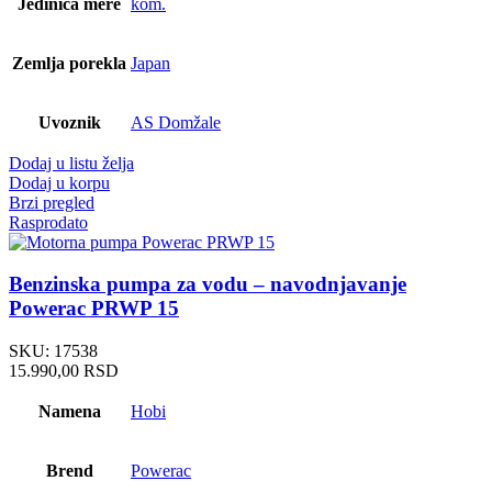
Jedinica mere
kom.
Zemlja porekla
Japan
Uvoznik
AS Domžale
Dodaj u listu želja
Dodaj u korpu
Brzi pregled
Rasprodato
Benzinska pumpa za vodu – navodnjavanje
Powerac PRWP 15
SKU:
17538
15.990,00
RSD
Namena
Hobi
Brend
Powerac