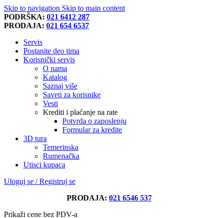
Skip to navigation
Skip to main content
PODRŠKA:
021 6412 287
PRODAJA:
021 654 6537
Servis
Postanite deo tima
Korisnički servis
O nama
Katalog
Saznaj više
Saveti za korisnike
Vesti
Krediti i plaćanje na rate
Potvrda o zaposlenju
Formular za kredite
3D tura
Temerinska
Rumenačka
Utisci kupaca
Uloguj se / Registruj se
PRODAJA:
021 6546 537
Prikaži cene bez PDV-a