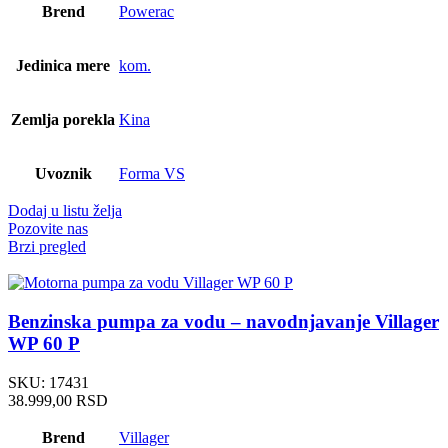
Brend
Powerac
Jedinica mere
kom.
Zemlja porekla
Kina
Uvoznik
Forma VS
Dodaj u listu želja
Pozovite nas
Brzi pregled
Benzinska pumpa za vodu – navodnjavanje Villager
WP 60 P
SKU:
17431
38.999,00
RSD
Brend
Villager