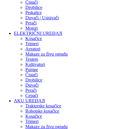
Čistači
Drobilice
Prskalice
Duvači / Usisivači
Perači
Motori
ELEKTRIČNI UREĐAJI
Kosačice
Trimeri
Aeratori
Makaze za živu ogradu
Testere
Kultivatori
Pumpe
Čistači
Drobilice
Duvači
Perači
Cepači
AKU UREĐAJI
Traktorske kosačice
Robotske kosačice
Kosačice
Trimeri
Makaze za živu ogradu