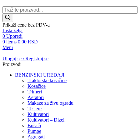
Products
search
Prikaži cene bez PDV-a
Lista želja
0
Uporedi
0
items
0,00
RSD
Meni
Uloguj se / Registruj se
Proizvodi
BENZINSKI UREĐAJI
Traktorske kosačice
Kosačice
Trimeri
Aeratori
Makaze za živu ogradu
Testere
Kultivatori
Kultivatori – Dizel
Bušači
Pumpe
Agregati