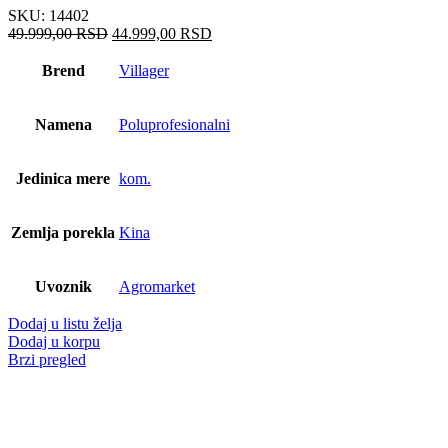
SKU:
14402
Оригинална
Тренутна
49.999,00
RSD
44.999,00
RSD
цена
цена
је
је:
Brend
Villager
била:
44.999,00 RSD.
49.999,00 RSD.
Namena
Poluprofesionalni
Jedinica mere
kom.
Zemlja porekla
Kina
Uvoznik
Agromarket
Dodaj u listu želja
Dodaj u korpu
Brzi pregled