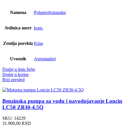
Namena
Poluprofesionalni
Jedinica mere
kom.
Zemlja porekla
Kina
Uvoznik
Agromarket
Dodaj u listu želja
Dodaj u korpu
Brzi pregled
Benzinska pumpa za vodu i navodnjavanje Loncin
LC50 ZB30-4.5Q
SKU:
14229
31.900,00
RSD