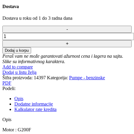
Dostava
Dostava u roku od 1 do 3 radna dana
Benzinska
pumpa
za
Dodaj u korpu
vodu
Peraš vam ne može garantovati ažurnost cena i lagera na sajtu.
i
Slike su informativnog karaktera.
navodnjavanje
Add to compare
Loncin
Dodaj u listu želja
80ZB35-
Šifra proizvoda:
14397
Kategorija:
Pumpe - benzinske
4.5Q
PDF
količina
Podeli:
Opis
Dodatne informacije
Kalkulator rate kredita
Opis
Motor : G200F