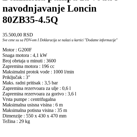
navodnjavanje Loncin
80ZB35-4.5Q
35.500,00
RSD
Sve cene su sa PDV-om I Deklaracija se nalazi u kartici "Dodatne informacije"
Motor : G200F
Snaga motora : 4,1 kW
Broj obrtaja u minuti : 3600
Zapremina motora : 196 cc
Maksimalni protok vode : 1000 l/min
Priključak : 3″
Maks. radni pritisak : 3,5 bar
Zapremina rezervoara za ulje : 0,6 l
Zapremina rezervoara za gorivo : 3,6 l
Vrsta pumpe : centrifugalna
Maksimalna usisna visina : 6 m
Maksimalna potisna visina : 35 m
Dimenzije : 550 x 430 x 470 mm
Težina : 29 kg