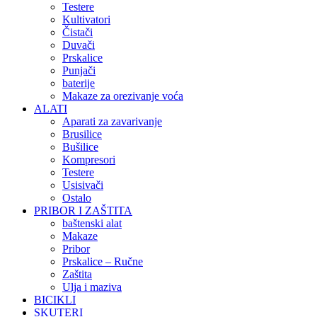
Testere
Kultivatori
Čistači
Duvači
Prskalice
Punjači
baterije
Makaze za orezivanje voća
ALATI
Aparati za zavarivanje
Brusilice
Bušilice
Kompresori
Testere
Usisivači
Ostalo
PRIBOR I ZAŠTITA
baštenski alat
Makaze
Pribor
Prskalice – Ručne
Zaštita
Ulja i maziva
BICIKLI
SKUTERI