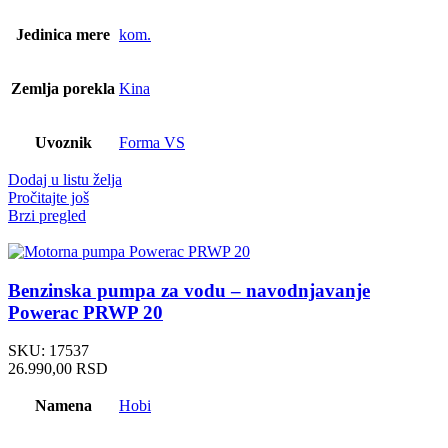
Jedinica mere
kom.
Zemlja porekla
Kina
Uvoznik
Forma VS
Dodaj u listu želja
Pročitajte još
Brzi pregled
Benzinska pumpa za vodu – navodnjavanje
Powerac PRWP 20
SKU:
17537
26.990,00
RSD
Namena
Hobi