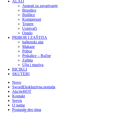
ALATI
Aparati za zavarivanje
Brusilice
Bušilice
Kompresori
Testere
Usisivači
Ostalo
PRIBOR I ZAŠTITA
baštenski alat
Makaze
Pribor
Prskalice – Ručne
Zaštita
Ulja i maziva
BICIKLI
SKUTERI
Novo
Sword
Ekskluzivna ponuda
Akcije
HOT
Kontakt
Servis
O nama
Postanite deo tima