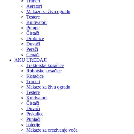
Trimeri
Aeratori
Makaze za živu ogradu
Testere
Kultivatori
Pumpe
Čistači
Drobilice
Duvači
Perači
Cepači
AKU UREĐAJI
Traktorske kosačice
Robotske kosačice
Kosačice
Trimeri
Makaze za živu ogradu
Testere
Kultivatori
Čistači
Duvači
Prskalice
Punjači
baterije
Makaze za orezivanje voća