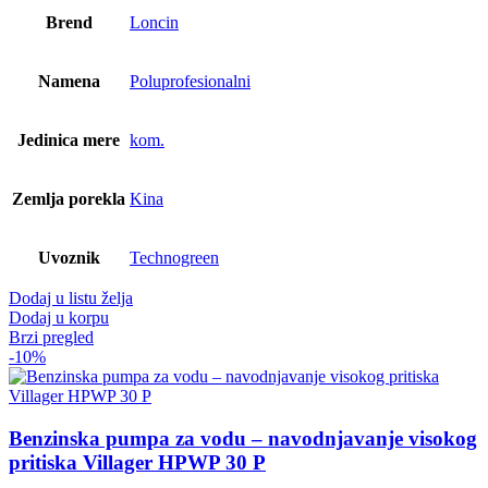
Brend
Loncin
Namena
Poluprofesionalni
Jedinica mere
kom.
Zemlja porekla
Kina
Uvoznik
Technogreen
Dodaj u listu želja
Dodaj u korpu
Brzi pregled
-10%
Benzinska pumpa za vodu – navodnjavanje visokog
pritiska Villager HPWP 30 P