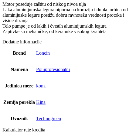
Motor poseduje zaštitu od niskog nivoa ulja
Laka aluminijumska legura otporna na koroziju i dupla turbina od
aluminijuske legure postižu dobru ravnotežu vrednosti protoka i
visine dizanja
Telo pumpe je od lakih i čvrstih aluminijumskih legura
Zaptivke su mehaničke, od keramike visokog kvaliteta
Dodatne informacije
Brend
Loncin
Namena
Poluprofesionalni
Jedinica mere
kom.
Zemlja porekla
Kina
Uvoznik
Technogreen
Kalkulator rate kredita