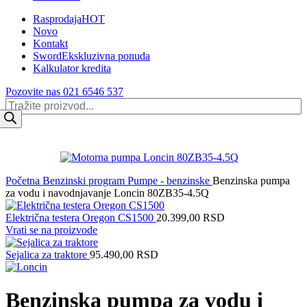
Rasprodaja
HOT
Novo
Kontakt
Sword
Ekskluzivna ponuda
Kalkulator kredita
Pozovite nas 021 6546 537
Products
search
Početna
Benzinski program
Pumpe - benzinske
Benzinska pumpa
za vodu i navodnjavanje Loncin 80ZB35-4.5Q
Električna testera Oregon CS1500
20.399,00
RSD
Vrati se na proizvode
Sejalica za traktore
95.490,00
RSD
Benzinska pumpa za vodu i