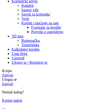
Korisnički servis
Katalog
Saznaj više
Saveti za korisnike
Vesti
Krediti i plaćanje na rate
Formular za kredite
Potvrda o zaposlenju
3D tura
Rumenačka
Temerinska
Kalkulator kredita
Lista želja
Uporedi
Uloguj se / Registruj se
Korpa
Zatvori
Uloguj se
Zatvori
Nemaš nalog?
Kreiraj nalog