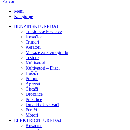
Zatvori
Meni
Kategorije
BENZINSKI UREĐAJI
Traktorske kosačice
Kosačice
Trimeri
Aeratori
Makaze za živu ogradu
Testere
Kultivatori
Kultivatori – Dizel
Bušači
Pumpe
Agregati
Čistači
Drobilice
Prskalice
Duvači / Usisivači
Perači
Motori
ELEKTRIČNI UREĐAJI
Kosačice