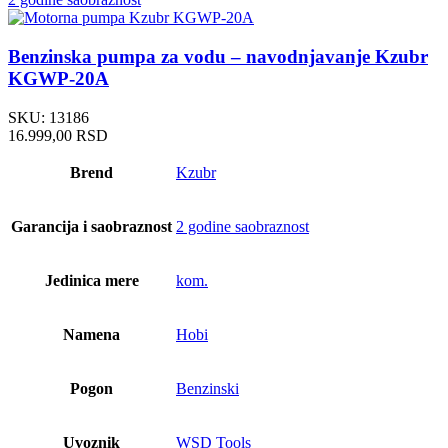
Benzinska pumpa za vodu – navodnjavanje Kzubr
KGWP-20A
SKU:
13186
16.999,00
RSD
Brend
Kzubr
Garancija i saobraznost
2 godine saobraznost
Jedinica mere
kom.
Namena
Hobi
Pogon
Benzinski
Uvoznik
WSD Tools