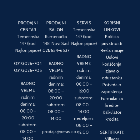
PRODAJNI
PRODAJNI
SERVIS
KORISNI
CENTAR
SALON
Temerinska
LINKOVI
Temerinska
Rumenačka
147 (kod
Politika
147 (kod
148, Novi Sad
Najlon pijace)
privatnosti
Najlon pijace)
021/654-6537
Reklamacije
RADNO
Uslovi
021/3026-704
RADNO
VREME
korišćenja
021/3026-705
VREME
radnim
Izjava o
radnim
danima:
odustanku
RADNO
danima:
08:00 –
Potvrda o
VREME
08:00 –
16:00
zaposlenju
radnim
20:00
subotom:
Formular za
danima:
subotom:
08:00 –
kredite
08:00 –
08:00 –
14:00
Kalkulator
20:00
14:00
nedeljom:
kredita
subotom:
08:00 –
08:00 –
prodaja@peras.co.rs
12:00
SERTIFIKATI:
14:00
Villager