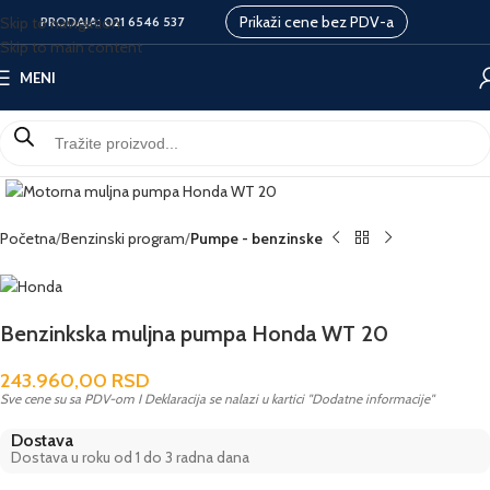
Prikaži cene bez PDV-a
Skip to navigation
PRODAJA:
021 6546 537
Skip to main content
MENI
Početna
Benzinski program
Pumpe - benzinske
Benzinkska muljna pumpa Honda WT 20
243.960,00
RSD
Sve cene su sa PDV-om I Deklaracija se nalazi u kartici "Dodatne informacije"
Dostava
Dostava u roku od 1 do 3 radna dana