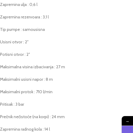
Zapremina ulja : 0,6 l
Zapremina rezervoara : 3,1 l
Tip pumpe : samousisna
Usisni otvor : 2″
Potisni otvor : 2″
Maksimalna visina izbacivanja : 27 m
Maksimalni usisni napor : 8 m
Maksimalni protok : 710 l/min
Pritisak : 3 bar
Prečnik nečistoće (na korpi) : 24 mm
→
Zapremina radnog kola : 14 l