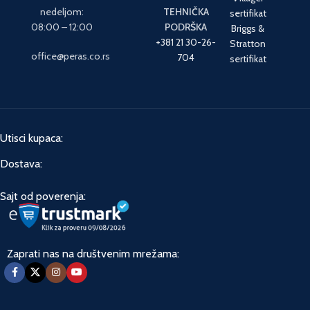
nedeljom:
TEHNIČKA
sertifikat
08:00 – 12:00
PODRŠKA
Briggs &
+381 21 30-26-
Stratton
office@peras.co.rs
704
sertifikat
Utisci kupaca:
Dostava:
Sajt od poverenja:
Zaprati nas na društvenim mrežama: