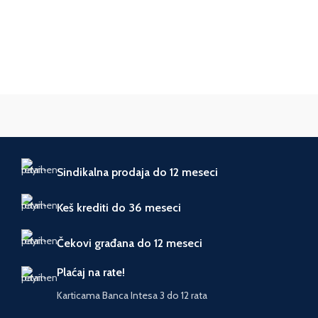
JEDINICA MERE
JEDINICA MERE
kom.
kom.
ZEMLJA POREKLA
ZEMLJA POREKLA
Japan
Kina
UVOZNIK
UVOZNIK
AS Domžale
Forma VS
Sindikalna prodaja do 12 meseci
Keš krediti do 36 meseci
Čekovi građana do 12 meseci
Plaćaj na rate!
Karticama Banca Intesa 3 do 12 rata