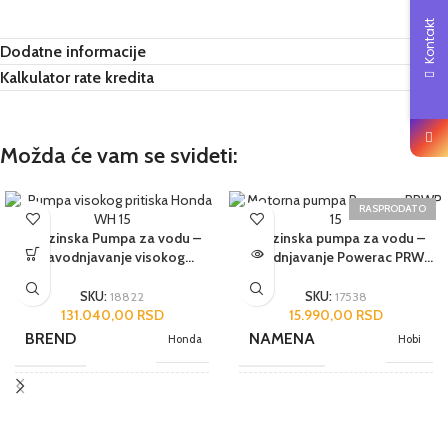
Kontakt
Dodatne informacije
Kalkulator rate kredita
Možda će vam se svideti:
RASPRODATO
Benzinska Pumpa za vodu –
Benzinska pumpa za vodu –
navodnjavanje visokog
navodnjavanje Powerac PRWP
pritiska Honda WH 15
15
SKU:
18822
SKU:
17538
131.040,00
RSD
15.990,00
RSD
BREND
NAMENA
Honda
Hobi
NAMENA
BREND
Poluprofesionalni
Powerac