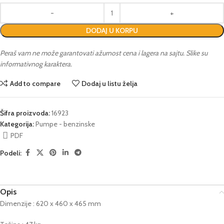
DODAJ U KORPU
Peraš vam ne može garantovati ažurnost cena i lagera na sajtu. Slike su
informativnog karaktera.
Add to compare
Dodaj u listu želja
Šifra proizvoda:
16923
Kategorija:
Pumpe - benzinske
PDF
Podeli:
Opis
Dimenzije : 620 x 460 x 465 mm