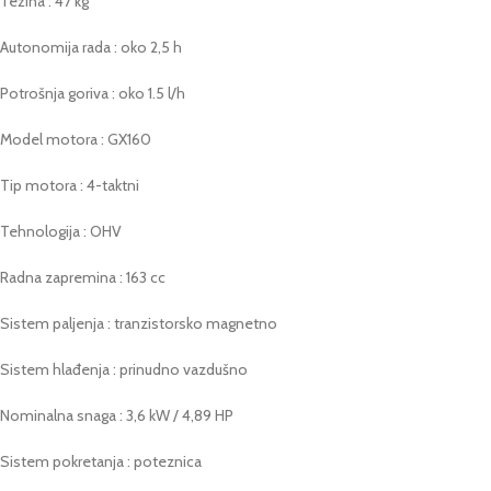
Težina : 47 kg
Autonomija rada : oko 2,5 h
Potrošnja goriva : oko 1.5 l/h
Model motora : GX160
Tip motora : 4-taktni
Tehnologija : OHV
Radna zapremina : 163 cc
Sistem paljenja : tranzistorsko magnetno
Sistem hlađenja : prinudno vazdušno
Nominalna snaga : 3,6 kW / 4,89 HP
Sistem pokretanja : poteznica