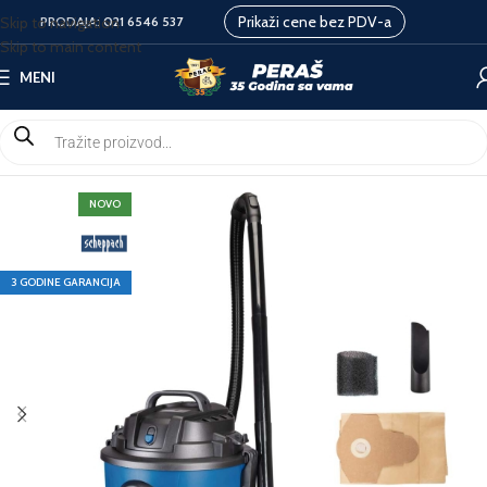
Prikaži cene bez PDV-a
Skip to navigation
PRODAJA:
021 6546 537
Skip to main content
MENI
NOVO
3 GODINE GARANCIJA