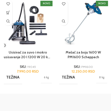
NOVO
NOVO
Usisivač za suvo i mokro
Mešač za boju 1600 W
usisavanje 20 l 1200 W 20 kPa
PM1600 Scheppach
NTS20 Scheppach
SKU:
19045
SKU:
PM1600
7.990,00
RSD
12.250,00
RSD
TEŽINA
TEŽINA
6 kg
8 kg