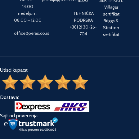
12:00
SERTIFIKATI:
14:00
Villager
nedeljom:
TEHNIČKA
sertifikat
08:00 – 12:00
PODRŠKA
Briggs &
+381 21 30-26-
Stratton
office@peras.co.rs
704
sertifikat
Utisci kupaca:
Dostava:
Sajt od poverenja: