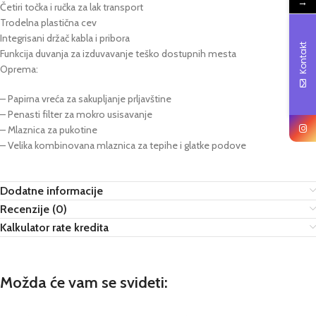
→
Četiri točka i ručka za lak transport
Trodelna plastična cev
Integrisani držač kabla i pribora
Kontakt
Funkcija duvanja za izduvavanje teško dostupnih mesta
Oprema:
– Papirna vreća za sakupljanje prljavštine
– Penasti filter za mokro usisavanje
– Mlaznica za pukotine
– Velika kombinovana mlaznica za tepihe i glatke podove
Dodatne informacije
Recenzije (0)
Kalkulator rate kredita
Možda će vam se svideti: