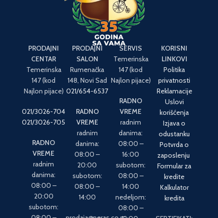
PRODAJNI
PRODAJNI
SERVIS
KORISNI
CENTAR
SALON
Temerinska
LINKOVI
Temerinska
Rumenačka
147 (kod
Politika
147 (kod
148, Novi Sad
Najlon pijace)
privatnosti
Najlon pijace)
021/654-6537
Reklamacije
RADNO
Uslovi
021/3026-704
RADNO
VREME
korišćenja
021/3026-705
VREME
radnim
Izjava o
radnim
danima:
odustanku
RADNO
danima:
08:00 –
Potvrda o
VREME
08:00 –
16:00
zaposlenju
radnim
20:00
subotom:
Formular za
danima:
subotom:
08:00 –
kredite
08:00 –
08:00 –
14:00
Kalkulator
20:00
14:00
nedeljom:
kredita
subotom:
08:00 –
08:00 –
prodaja@peras.co.rs