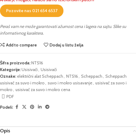
Pozovite nas 021 654 6537
Peraš vam ne može garantovati ažurnost cena i lagera na sajtu. Slike su
informativnog karaktera.
Add to compare
Dodaj u listu želja
Šifra proizvoda:
NTS16
Kategorije:
Usisivači
,
Usisivači
Oznake:
električni alat Scheppach
,
NTS16
,
Scheppach
,
Scheppach
usisivač za suvo i mokro
,
suvo i mokro usisavanje
,
usisivač za suvo i
mokro
,
usisivač za suvo i mokro cena
PDF
Podeli:
Opis