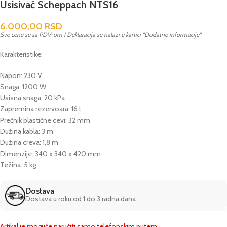
Usisivač Scheppach NTS16
6.000,00
RSD
Sve cene su sa PDV-om I Deklaracija se nalazi u kartici "Dodatne informacije"
Karakteristike:
Napon: 230 V
Snaga: 1200 W
Usisna snaga: 20 kPa
Zapremina rezervoara: 16 l
Prečnik plastične cevi: 32 mm
Dužina kabla: 3 m
Dužina creva: 1,8 m
Dimenzije: 340 x 340 x 420 mm
Težina: 5 kg
Dostava
Dostava u roku od 1 do 3 radna dana
Artikal je moguće naručiti samo telefonskim putem