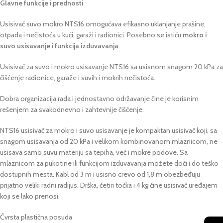
Glavne funkcije i prednosti
Usisivač suvo mokro NTS16 omogućava efikasno uklanjanje prašine,
otpada i nečistoća u kući, garaži i radionici. Posebno se ističu
mokro i
suvo usisavanje
i
funkcija izduvavanja
.
Usisivač za suvo i mokro usisavanje NTS16 sa usisnom snagom 20 kPa za
čišćenje radionice, garaže i suvih i mokrih nečistoća.
Dobra organizacija rada i jednostavno održavanje čine je korisnim
rešenjem za svakodnevno i zahtevnije čišćenje.
NTS16 usisivač za mokro i suvo usisavanje je kompaktan usisivač koji, sa
snagom usisavanja od 20 kPa i velikom kombinovanom mlaznicom, ne
usisava samo suvu materiju sa tepiha, već i mokre podove. Sa
mlaznicom za pukotine ili funkcijom izduvavanja možete doći i do teško
dostupnih mesta. Kabl od 3 m i usisno crevo od 1,8 m obezbeđuju
prijatno veliki radni radijus. Drška, četiri točka i 4 kg čine usisivač uređajem
koji se lako prenosi.
Čvrsta plastična posuda