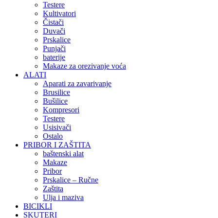
Testere
Kultivatori
Čistači
Duvači
Prskalice
Punjači
baterije
Makaze za orezivanje voća
ALATI
Aparati za zavarivanje
Brusilice
Bušilice
Kompresori
Testere
Usisivači
Ostalo
PRIBOR I ZAŠTITA
baštenski alat
Makaze
Pribor
Prskalice – Ručne
Zaštita
Ulja i maziva
BICIKLI
SKUTERI