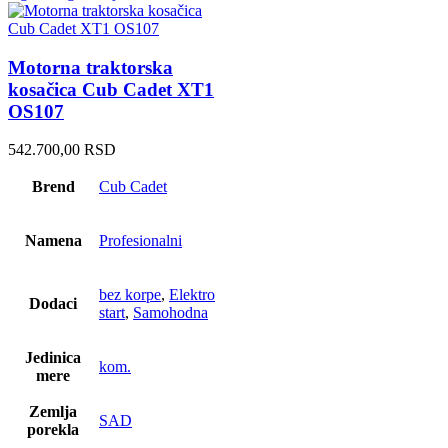
Motorna traktorska
kosačica Cub Cadet XT1
OS107
542.700,00
RSD
Brend
Cub Cadet
Namena
Profesionalni
bez korpe
,
Elektro
Dodaci
start
,
Samohodna
Jedinica
kom.
mere
Zemlja
SAD
porekla