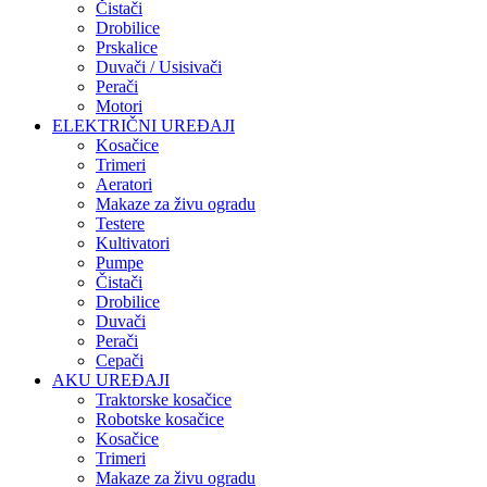
Čistači
Drobilice
Prskalice
Duvači / Usisivači
Perači
Motori
ELEKTRIČNI UREĐAJI
Kosačice
Trimeri
Aeratori
Makaze za živu ogradu
Testere
Kultivatori
Pumpe
Čistači
Drobilice
Duvači
Perači
Cepači
AKU UREĐAJI
Traktorske kosačice
Robotske kosačice
Kosačice
Trimeri
Makaze za živu ogradu