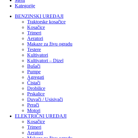
Meni
Kategorije
BENZINSKI UREĐAJI
Traktorske kosačice
Kosačice
Trimeri
Aeratori
Makaze za živu ogradu
Testere
Kultivatori
Kultivatori – Dizel
Bušači
Pumpe
Agregati
Čistači
Drobilice
Prskalice
Duvači / Usisivači
Perači
Motori
ELEKTRIČNI UREĐAJI
Kosačice
Trimeri
Aeratori