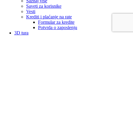
Saznaj više
Saveti za korisnike
Vesti
Krediti i plaćanje na rate
Formular za kredite
Potvrda o zaposlenju
3D tura
Rumenačka
Temerinska
Kalkulator kredita
Lista želja
Uporedi
Uloguj se / Registruj se
Korpa
Zatvori
Uloguj se
Zatvori
Nemaš nalog?
Kreiraj nalog
Shop
Lista želja