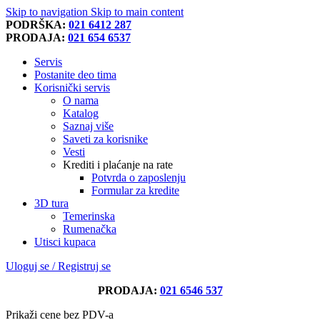
Skip to navigation
Skip to main content
PODRŠKA:
021 6412 287
PRODAJA:
021 654 6537
Servis
Postanite deo tima
Korisnički servis
O nama
Katalog
Saznaj više
Saveti za korisnike
Vesti
Krediti i plaćanje na rate
Potvrda o zaposlenju
Formular za kredite
3D tura
Temerinska
Rumenačka
Utisci kupaca
Uloguj se / Registruj se
PRODAJA:
021 6546 537
Prikaži cene bez PDV-a