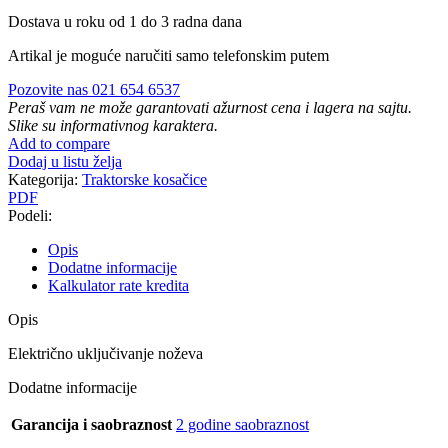
Dostava u roku od 1 do 3 radna dana
Artikal je moguće naručiti samo telefonskim putem
Pozovite nas 021 654 6537
Peraš vam ne može garantovati ažurnost cena i lagera na sajtu.
Slike su informativnog karaktera.
Add to compare
Dodaj u listu želja
Kategorija:
Traktorske kosačice
PDF
Podeli:
Opis
Dodatne informacije
Kalkulator rate kredita
Opis
Električno uključivanje noževa
Dodatne informacije
Garancija i saobraznost
2 godine saobraznost