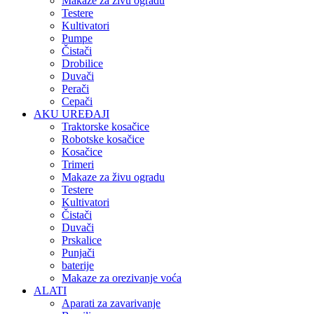
Makaze za živu ogradu
Testere
Kultivatori
Pumpe
Čistači
Drobilice
Duvači
Perači
Cepači
AKU UREĐAJI
Traktorske kosačice
Robotske kosačice
Kosačice
Trimeri
Makaze za živu ogradu
Testere
Kultivatori
Čistači
Duvači
Prskalice
Punjači
baterije
Makaze za orezivanje voća
ALATI
Aparati za zavarivanje