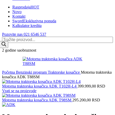
Rasprodaja
HOT
Novo
Kontakt
Sword
Ekskluzivna ponuda
Kalkulator kredita
Pozovite nas 021 6546 537
Products
search
2 godine saobraznost
Početna
Benzinski program
Traktorske kosačice
Motorna traktorska
kosačica ADK T88SM
Motorna traktorska kosačica ADK T102H-L4
399.999,00
RSD
Vrati se na proizvode
Motorna traktorska kosačica ADK T98SM
295.200,00
RSD