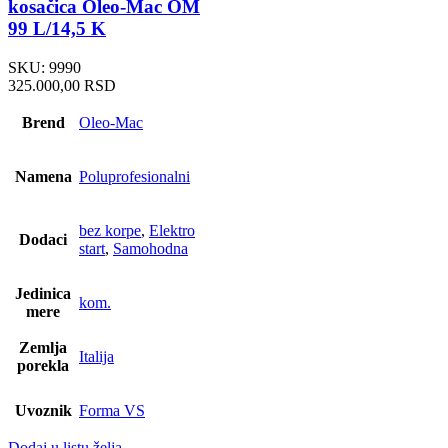
kosačica Oleo-Mac OM
99 L/14,5 K
SKU:
9990
325.000,00
RSD
Brend
Oleo-Mac
Namena
Poluprofesionalni
bez korpe
,
Elektro
Dodaci
start
,
Samohodna
Jedinica
kom.
mere
Zemlja
Italija
porekla
Uvoznik
Forma VS
Dodaj u listu želja