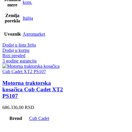
kom.
mere
Zemlja
Italija
porekla
Uvoznik
Agromarket
Dodaj u listu želja
Dodaj u korpu
Brzi pregled
3 godine garancija
Motorna traktorska
kosačica Cub Cadet XT2
PS107
686.336,00
RSD
Brend
Cub Cadet