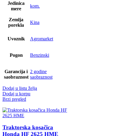
Jedinica
kom.
mere
Zemlja
Kina
porekla
Uvoznik
Agromarket
Pogon
Benzinski
Garancija i
2 godine
saobraznost
saobraznost
Dodaj u listu želja
Dodaj u korpu
Brzi pregled
Traktorska kosačica
Honda HF 2625 HME