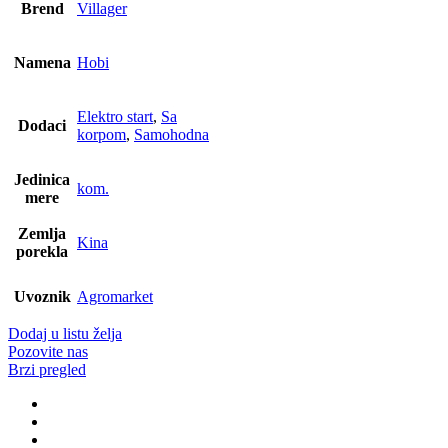
je
je:
Brend
Villager
bila:
149.999,00 RSD.
199.999,00 RSD.
Namena
Hobi
Elektro start
,
Sa
Dodaci
korpom
,
Samohodna
Jedinica
kom.
mere
Zemlja
Kina
porekla
Uvoznik
Agromarket
Dodaj u listu želja
Pozovite nas
Brzi pregled