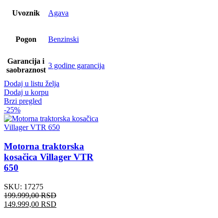
Uvoznik
Agava
Pogon
Benzinski
Garancija i
3 godine garancija
saobraznost
Dodaj u listu želja
Dodaj u korpu
Brzi pregled
-25%
Motorna traktorska
kosačica Villager VTR
650
SKU:
17275
199.999,00
RSD
Originalna
Trenutna
149.999,00
RSD
cena
cena