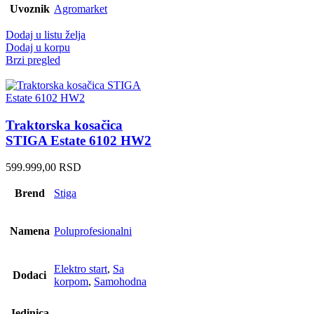
Uvoznik
Agromarket
Dodaj u listu želja
Dodaj u korpu
Brzi pregled
Traktorska kosačica
STIGA Estate 6102 HW2
599.999,00
RSD
Brend
Stiga
Namena
Poluprofesionalni
Elektro start
,
Sa
Dodaci
korpom
,
Samohodna
Jedinica