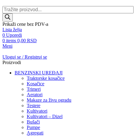
Products
search
Prikaži cene bez PDV-a
Lista želja
0
Uporedi
0
items
0,00
RSD
Meni
Uloguj se / Registruj se
Proizvodi
BENZINSKI UREĐAJI
Traktorske kosačice
Kosačice
Trimeri
Aeratori
Makaze za živu ogradu
Testere
Kultivatori
Kultivatori – Dizel
Bušači
Pumpe
Agregati