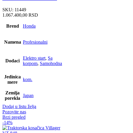
SKU:
11449
1.067.400,00
RSD
Brend
Honda
Namena
Profesionalni
Elektro start
,
Sa
Dodaci
korpom
,
Samohodna
Jedinica
kom.
mere
Zemlja
Japan
porekla
Dodaj u listu želja
Pozovite nas
Brzi pregled
-14%