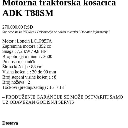
Motorna traktorska kosačica
ADK T88SM
270.000,00
RSD
Sve cene su sa PDV-om I Deklaracija se nalazi u kartici "Dodatne informacije"
Motor : Loncin LC1P85FA
Zapremina motora : 352 cc
Snaga : 7,2 kW / 9,8 HP
Broj obrtaja u minuti : 3600
Prenos : mehanički
Širina košenja : 88 cm
Visina košenja : 30 do 90 mm
Broj stepeni visine košenja : 8
Broj noževa : 2
Točkovi (prednji/zadnji) : 15″ / 18″
– PRODUŽENJE GARANCIJE SE MOŽE OSTVARITI SAMO
UZ OBAVEZAN GODIŠNJI SERVIS
Dostava