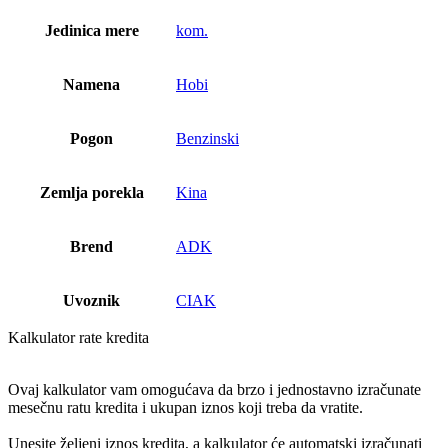
Jedinica mere
kom.
Namena
Hobi
Pogon
Benzinski
Zemlja porekla
Kina
Brend
ADK
Uvoznik
CIAK
Kalkulator rate kredita
Ovaj kalkulator vam omogućava da brzo i jednostavno izračunate
mesečnu ratu kredita i ukupan iznos koji treba da vratite.
Unesite željeni iznos kredita, a kalkulator će automatski izračunati