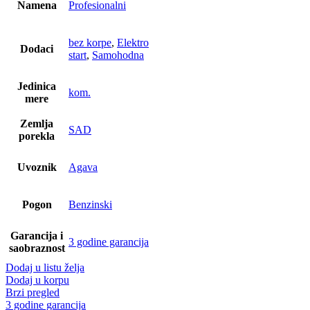
Namena
Profesionalni
bez korpe
,
Elektro
Dodaci
start
,
Samohodna
Jedinica
kom.
mere
Zemlja
SAD
porekla
Uvoznik
Agava
Pogon
Benzinski
Garancija i
3 godine garancija
saobraznost
Dodaj u listu želja
Dodaj u korpu
Brzi pregled
3 godine garancija