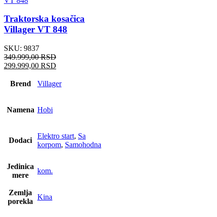
Traktorska kosačica
Villager VT 848
SKU:
9837
349.999,00
RSD
Originalna
Trenutna
299.999,00
RSD
cena
cena
je
je:
Brend
Villager
bila:
299.999,00 RSD.
349.999,00 RSD.
Namena
Hobi
Elektro start
,
Sa
Dodaci
korpom
,
Samohodna
Jedinica
kom.
mere
Zemlja
Kina
porekla