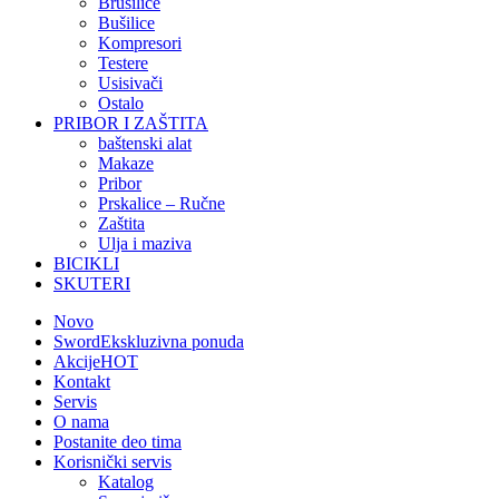
Brusilice
Bušilice
Kompresori
Testere
Usisivači
Ostalo
PRIBOR I ZAŠTITA
baštenski alat
Makaze
Pribor
Prskalice – Ručne
Zaštita
Ulja i maziva
BICIKLI
SKUTERI
Novo
Sword
Ekskluzivna ponuda
Akcije
HOT
Kontakt
Servis
O nama
Postanite deo tima
Korisnički servis
Katalog