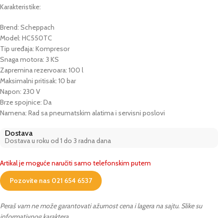
Karakteristike:
Brend: Scheppach
Model: HC550TC
Tip uređaja: Kompresor
Snaga motora: 3 KS
Zapremina rezervoara: 100 l
Maksimalni pritisak: 10 bar
Napon: 230 V
Brze spojnice: Da
Namena: Rad sa pneumatskim alatima i servisni poslovi
Dostava
Dostava u roku od 1 do 3 radna dana
Artikal je moguće naručiti samo telefonskim putem
Pozovite nas 021 654 6537
Peraš vam ne može garantovati ažurnost cena i lagera na sajtu. Slike su
informativnog karaktera.