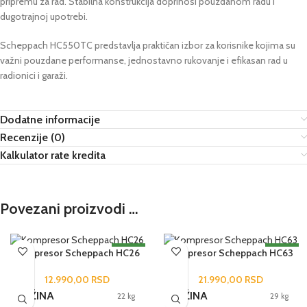
pripremu za rad. Stabilna konstrukcija doprinosi pouzdanom radu i
dugotrajnoj upotrebi.
Scheppach HC550TC predstavlja praktičan izbor za korisnike kojima su
važni pouzdane performanse, jednostavno rukovanje i efikasan rad u
radionici i garaži.
Dodatne informacije
Recenzije (0)
Kalkulator rate kredita
Povezani proizvodi …
NOVO
NOVO
Kompresor Scheppach HC26
Kompresor Scheppach HC63
12.990,00
RSD
21.990,00
RSD
TEŽINA
TEŽINA
22 kg
29 kg