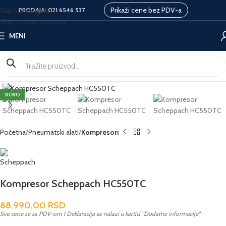
Prikaži cene bez PDV-a
Skip to navigation
PRODAJA:
021 6546 537
Skip to main content
MENI
NOVO
Početna
Pneumatski alati
Kompresori
Kompresor Scheppach HC550TC
88.990,00
RSD
Sve cene su sa PDV-om I Deklaracija se nalazi u kartici "Dodatne informacije"