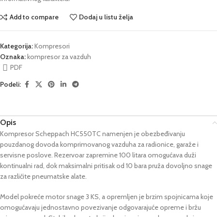
Add to compare
Dodaj u listu želja
Kategorija:
Kompresori
Oznaka:
kompresor za vazduh
PDF
Podeli:
Opis
Kompresor Scheppach HC550TC namenjen je obezbeđivanju
pouzdanog dovoda komprimovanog vazduha za radionice, garaže i
servisne poslove. Rezervoar zapremine 100 litara omogućava duži
kontinualni rad, dok maksimalni pritisak od 10 bara pruža dovoljno snage
za različite pneumatske alate.
Model pokreće motor snage 3 KS, a opremljen je brzim spojnicama koje
omogućavaju jednostavno povezivanje odgovarajuće opreme i bržu