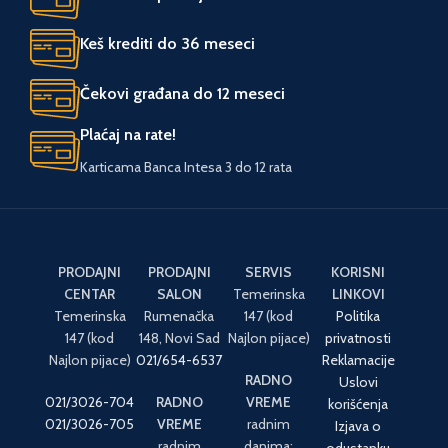
POGON
Električni
Keš krediti do 36 meseci
UVOZNIK
Tool Experts
Čekovi građana do 12 meseci
Plaćaj na rate!
ZEMLJA POREKLA
Kina
Karticama Banca Intesa 3 do 12 rata
PRODAJNI
PRODAJNI
SERVIS
KORISNI
CENTAR
SALON
Temerinska
LINKOVI
Temerinska
Rumenačka
147 (kod
Politika
147 (kod
148, Novi Sad
Najlon pijace)
privatnosti
Najlon pijace)
021/654-6537
Reklamacije
RADNO
Uslovi
021/3026-704
RADNO
VREME
korišćenja
021/3026-705
VREME
radnim
Izjava o
radnim
danima:
odustanku