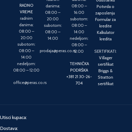
RADNO
danima:
08:00 –
Potvrda o
VREME
08:00 –
16:00
zaposlenju
radnim
20:00
subotom:
Formular za
danima:
subotom:
08:00 –
kredite
08:00 –
08:00 –
14:00
Kalkulator
20:00
14:00
nedeljom:
kredita
subotom:
08:00 –
08:00 –
prodaja@peras.co.rs
12:00
SERTIFIKATI:
14:00
Villager
nedeljom:
TEHNIČKA
sertifikat
08:00 – 12:00
PODRŠKA
Briggs &
+381 21 30-26-
Stratton
office@peras.co.rs
704
sertifikat
Utisci kupaca:
Dostava: