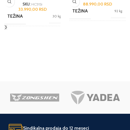
88.990,00
RSD
SKU:
HC51Si
33.990,00
RSD
TEŽINA
92 kg
TEŽINA
30 kg
BREND
Scheppach
DIMENZIJE
74 × 33 × 65 cm
JEDINICA MERE
kom.
BREND
Scheppach
UVOZNIK
Tool Experts
GARANCIJA I
3 godine
garancija
SAOBRAZNOST
ZEMLJA POREKLA
Kina
JEDINICA MERE
kom.
NAMENA
Hobi
Sindikalna prodaja do 12 meseci