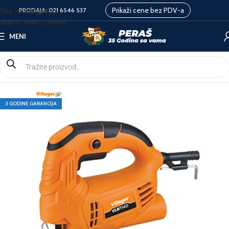
Prikaži cene bez PDV-a
Skip to navigation
PRODAJA:
021 6546 537
Skip to main content
MENI
3 GODINE GARANCIJA