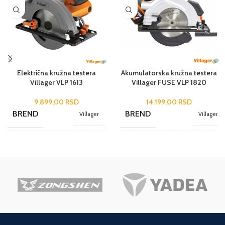
Električna kružna testera
Akumulatorska kružna testera
Villager VLP 1613
Villager FUSE VLP 1820
9.899,00
RSD
14.199,00
RSD
BREND
BREND
Villager
Villager
NAMENA
NAMENA
Hobi
Hobi
JEDINICA MERE
JEDINICA MERE
kom.
kom.
ZEMLJA POREKLA
ZEMLJA POREKLA
Kina
Kina