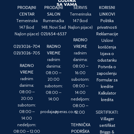
PRODAJNI
PRODAJNI
SERVIS
KORISNI
CENTAR
SALON
Temerinska
LINKOVI
Temerinska
Rumenačka
147 (kod
Politika
147 (kod
148, Novi Sad
Najlon pijace)
privatnosti
Najlon pijace)
021/654-6537
Reklamacije
RADNO
Uslovi
021/3026-704
RADNO
VREME
korišćenja
021/3026-705
VREME
radnim
Izjava o
radnim
danima:
odustanku
RADNO
danima:
08:00 –
Potvrda o
VREME
08:00 –
16:00
zaposlenju
radnim
20:00
subotom:
Formular za
danima:
subotom:
08:00 –
kredite
08:00 –
08:00 –
14:00
Kalkulator
20:00
14:00
nedeljom:
kredita
subotom:
08:00 –
08:00 –
prodaja@peras.co.rs
12:00
SERTIFIKATI:
14:00
Villager
nedeljom:
TEHNIČKA
sertifikat
08:00 – 12:00
PODRŠKA
Briggs &