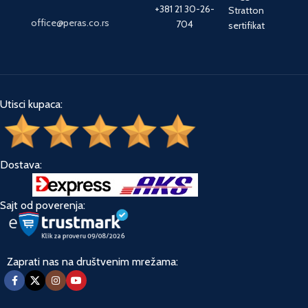
+381 21 30-26-
Stratton
office@peras.co.rs
704
sertifikat
Utisci kupaca:
Dostava:
Sajt od poverenja:
Zaprati nas na društvenim mrežama: