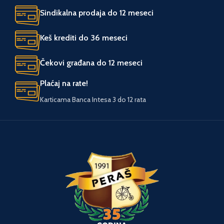
Sindikalna prodaja do 12 meseci
UVOZNIK
UVOZNIK
Agromarket
Agromarket
Keš krediti do 36 meseci
GARANCIJA I
3 godine
garancija
Čekovi građana do 12 meseci
SAOBRAZNOST
Plaćaj na rate!
POGON
Akumulatorski
Karticama Banca Intesa 3 do 12 rata