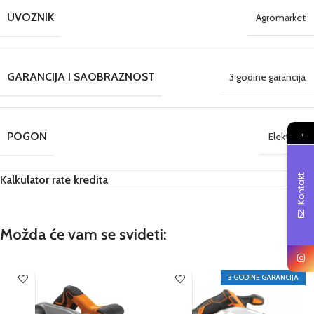
UVOZNIK
Agromarket
GARANCIJA I SAOBRAZNOST
3 godine garancija
→
POGON
Električni
Kontakt
Kalkulator rate kredita
Možda će vam se svideti:
3 GODINE GARANCIJA