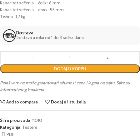
Kapacitet sečenja – čelik : 6 mm
Kapacitet sečenja – drvo : 55 mm
Težina : 1,7 kg
Dostava
Dostava u roku od 1 do 3 radna dana
DODAJ U KORPU
Peraš vam ne može garantovati ažurnost cena i lagera na sajtu. Slike su
informativnog karaktera.
Add to compare
Dodaj u listu želja
Šifra proizvoda:
11010
Kategorija:
Testere
PDF