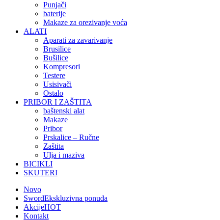
Punjači
baterije
Makaze za orezivanje voća
ALATI
Aparati za zavarivanje
Brusilice
Bušilice
Kompresori
Testere
Usisivači
Ostalo
PRIBOR I ZAŠTITA
baštenski alat
Makaze
Pribor
Prskalice – Ručne
Zaštita
Ulja i maziva
BICIKLI
SKUTERI
Novo
Sword
Ekskluzivna ponuda
Akcije
HOT
Kontakt