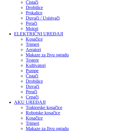
Čistači
Drobilice
Prskalice
Duvači / Usisivači
Perači
Motori
ELEKTRIČNI UREĐAJI
Kosačice
Trimeri
Aeratori
Makaze za živu ogradu
Testere
Kultivatori
Pumpe
Čistači
Drobilice
Duvači
Perači
Cepači
AKU UREĐAJI
Traktorske kosačice
Robotske kosačice
Kosačice
Trimeri
Makaze za živu ogradu