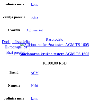
Jedinica mere
kom.
Zemlja porekla
Kina
Uvoznik
Agromarket
Rasprodato
Dodaj u listu želja
Pročitajte još
Brzi pregled
Stacionarna kružna testera AGM TS 1605
16.100,00
RSD
Brend
AGM
Namena
Hobi
Jedinica mere
kom.