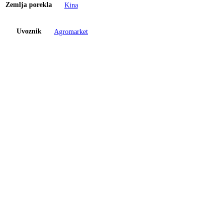
Zemlja porekla
Kina
Uvoznik
Agromarket