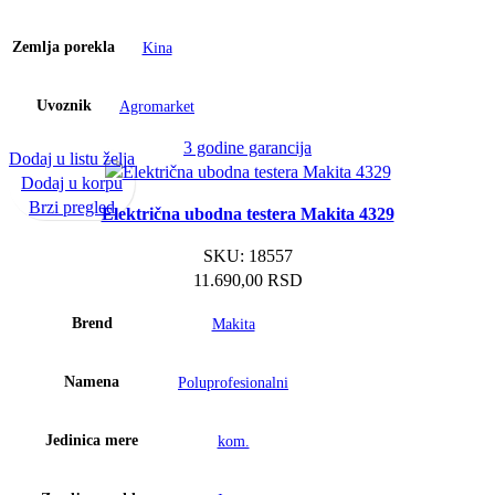
Zemlja porekla
Kina
Uvoznik
Agromarket
3 godine garancija
Dodaj u listu želja
Dodaj u korpu
Brzi pregled
Električna ubodna testera Makita 4329
SKU:
18557
11.690,00
RSD
Brend
Makita
Namena
Poluprofesionalni
Jedinica mere
kom.