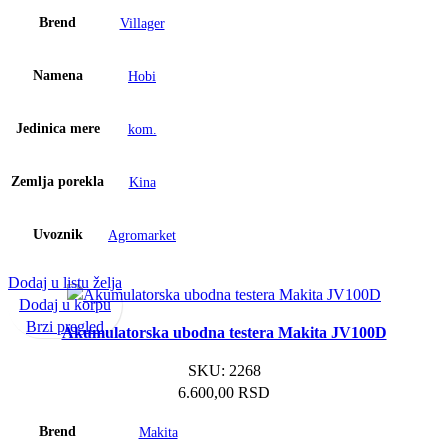
Brend
Villager
Namena
Hobi
Jedinica mere
kom.
Zemlja porekla
Kina
Uvoznik
Agromarket
Dodaj u listu želja
Dodaj u korpu
Brzi pregled
Akumulatorska ubodna testera Makita JV100D
SKU:
2268
6.600,00
RSD
Brend
Makita