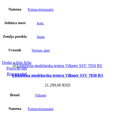
Namena
Poluprofesionalni
Jedinica mere
kom.
Zemlja porekla
Japan
Uvoznik
Vermax alati
Dodaj u listu želja
Pozovite nas
Brzi pregled
Električna modelarska testera Villager SSV 7050 RS
21.299,00
RSD
Brend
Villager
Namena
Poluprofesionalni