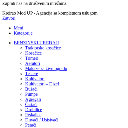
Zaprati nas na društvenim mrežama:
Kreirao Mod UP - Agencija sa kompletnom uslugom.
Zatvori
Meni
Kategorije
BENZINSKI UREĐAJI
Traktorske kosačice
Kosačice
Trimeri
Aeratori
Makaze za živu ogradu
Testere
Kultivatori
Kultivatori – Dizel
Bušači
Pumpe
Agregati
Čistači
Drobilice
Prskalice
Duvači / Usisivači
Perači