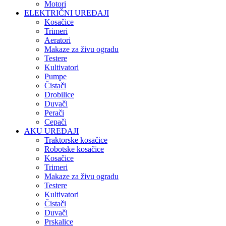
Motori
ELEKTRIČNI UREĐAJI
Kosačice
Trimeri
Aeratori
Makaze za živu ogradu
Testere
Kultivatori
Pumpe
Čistači
Drobilice
Duvači
Perači
Cepači
AKU UREĐAJI
Traktorske kosačice
Robotske kosačice
Kosačice
Trimeri
Makaze za živu ogradu
Testere
Kultivatori
Čistači
Duvači
Prskalice