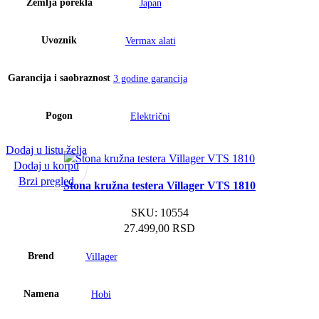
Zemlja porekla
Japan
Uvoznik
Vermax alati
Garancija i saobraznost
3 godine garancija
Pogon
Električni
Dodaj u listu želja
Dodaj u korpu
Brzi pregled
Stona kružna testera Villager VTS 1810
SKU:
10554
27.499,00
RSD
Brend
Villager
Namena
Hobi