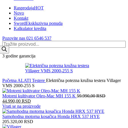
Rasprodaja
HOT
Novo
Kontakt
Sword
Ekskluzivna ponuda
Kalkulator kredita
Pozovite nas 021 6546 537
Products
search
3 godine garancija
Početna
ALATI
Testere
Električna potezna kružna testera Villager
VMS 2000-255 S
Motorni kultivator Oleo-Mac MH 155 K
59.990,00
RSD
Оригинална
Тренутна
44.990,00
RSD
цена
цена
Vrati se na proizvode
је
је:
била:
44.990,00 RSD.
Samohodna motorna kosačica Honda HRX 537 HYE
59.990,00 RSD.
205.320,00
RSD