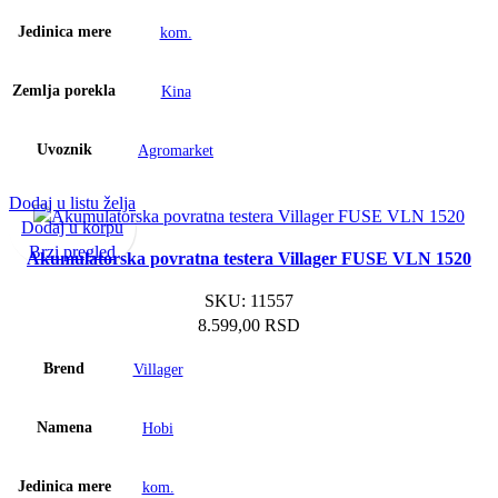
Jedinica mere
kom.
Zemlja porekla
Kina
Uvoznik
Agromarket
Dodaj u listu želja
Dodaj u korpu
Brzi pregled
Akumulatorska povratna testera Villager FUSE VLN 1520
SKU:
11557
8.599,00
RSD
Brend
Villager
Namena
Hobi
Jedinica mere
kom.