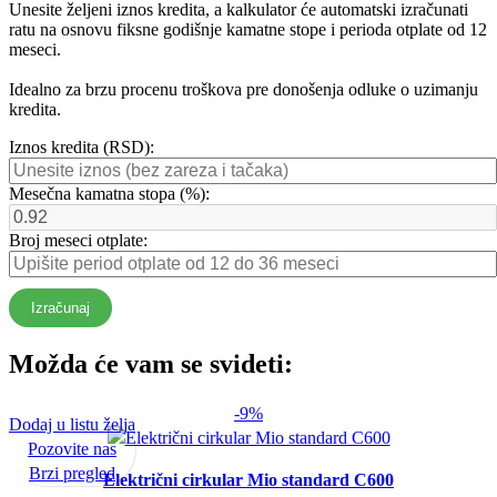
Unesite željeni iznos kredita, a kalkulator će automatski izračunati
ratu na osnovu fiksne godišnje kamatne stope i perioda otplate od 12
meseci.
Idealno za brzu procenu troškova pre donošenja odluke o uzimanju
kredita.
Iznos kredita (RSD):
Mesečna kamatna stopa (%):
Broj meseci otplate:
Izračunaj
Možda će vam se svideti:
-9%
Dodaj u listu želja
Pozovite nas
Brzi pregled
Električni cirkular Mio standard C600