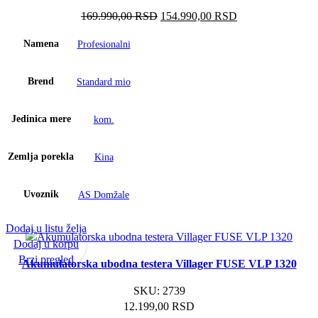
Оригинална
Тренутна
169.990,00
RSD
154.990,00
RSD
цена
цена
Namena
Profesionalni
је
је:
била:
154.990,00 RSD.
169.990,00 RSD.
Brend
Standard mio
Jedinica mere
kom.
Zemlja porekla
Kina
Uvoznik
AS Domžale
Dodaj u listu želja
Dodaj u korpu
Brzi pregled
Akumulatorska ubodna testera Villager FUSE VLP 1320
SKU:
2739
12.199,00
RSD