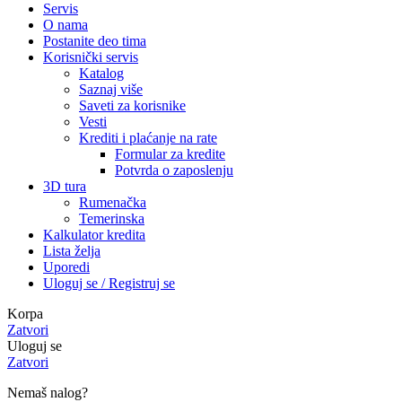
Servis
O nama
Postanite deo tima
Korisnički servis
Katalog
Saznaj više
Saveti za korisnike
Vesti
Krediti i plaćanje na rate
Formular za kredite
Potvrda o zaposlenju
3D tura
Rumenačka
Temerinska
Kalkulator kredita
Lista želja
Uporedi
Uloguj se / Registruj se
Korpa
Zatvori
Uloguj se
Zatvori
Nemaš nalog?