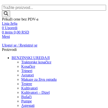
Products
search
Prikaži cene bez PDV-a
Lista želja
0
Uporedi
0
items
0,00
RSD
Meni
Uloguj se / Registruj se
Proizvodi
BENZINSKI UREĐAJI
Traktorske kosačice
Kosačice
Trimeri
Aeratori
Makaze za živu ogradu
Testere
Kultivatori
Kultivatori – Dizel
Bušači
Pumpe
Agregati