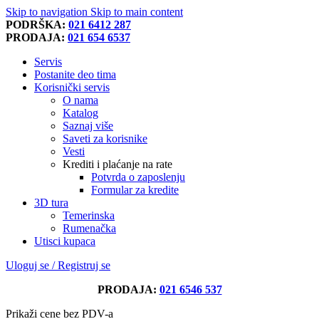
Skip to navigation
Skip to main content
PODRŠKA:
021 6412 287
PRODAJA:
021 654 6537
Servis
Postanite deo tima
Korisnički servis
O nama
Katalog
Saznaj više
Saveti za korisnike
Vesti
Krediti i plaćanje na rate
Potvrda o zaposlenju
Formular za kredite
3D tura
Temerinska
Rumenačka
Utisci kupaca
Uloguj se / Registruj se
PRODAJA:
021 6546 537
Prikaži cene bez PDV-a