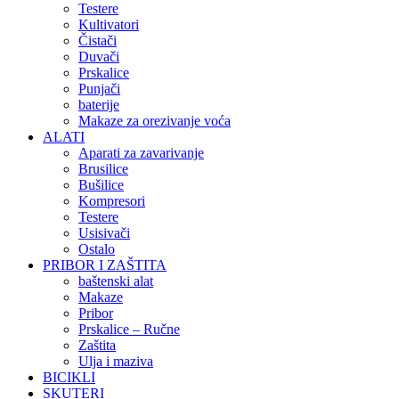
Testere
Kultivatori
Čistači
Duvači
Prskalice
Punjači
baterije
Makaze za orezivanje voća
ALATI
Aparati za zavarivanje
Brusilice
Bušilice
Kompresori
Testere
Usisivači
Ostalo
PRIBOR I ZAŠTITA
baštenski alat
Makaze
Pribor
Prskalice – Ručne
Zaštita
Ulja i maziva
BICIKLI
SKUTERI