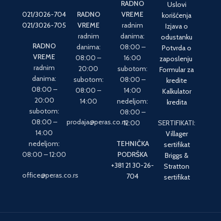
RADNO
Uslovi
021/3026-704
RADNO
VREME
korišćenja
021/3026-705
VREME
radnim
Izjava o
radnim
danima:
odustanku
RADNO
danima:
08:00 –
Potvrda o
VREME
08:00 –
16:00
zaposlenju
radnim
20:00
subotom:
Formular za
danima:
subotom:
08:00 –
kredite
08:00 –
08:00 –
14:00
Kalkulator
20:00
14:00
nedeljom:
kredita
subotom:
08:00 –
08:00 –
prodaja@peras.co.rs
12:00
SERTIFIKATI:
14:00
Villager
nedeljom:
TEHNIČKA
sertifikat
08:00 – 12:00
PODRŠKA
Briggs &
+381 21 30-26-
Stratton
office@peras.co.rs
704
sertifikat