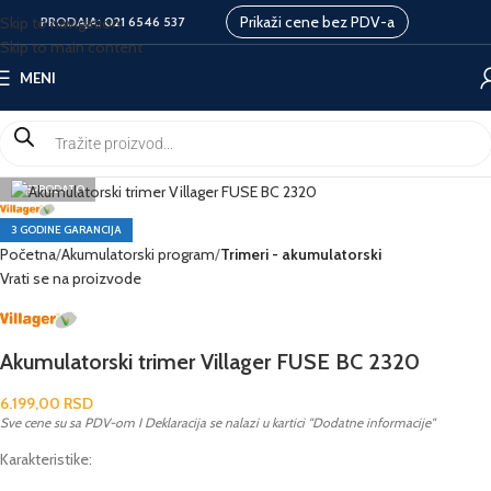
Prikaži cene bez PDV-a
Skip to navigation
PRODAJA:
021 6546 537
Skip to main content
MENI
RASPRODATO
3 GODINE GARANCIJA
Početna
Akumulatorski program
Trimeri - akumulatorski
Vrati se na proizvode
Akumulatorski trimer Villager FUSE BC 2320
6.199,00
RSD
Sve cene su sa PDV-om I Deklaracija se nalazi u kartici "Dodatne informacije"
Karakteristike: