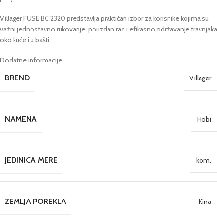
Villager FUSE BC 2320 predstavlja praktičan izbor za korisnike kojima su
važni jednostavno rukovanje, pouzdan rad i efikasno održavanje travnjaka
oko kuće i u bašti.
Dodatne informacije
BREND
Villager
NAMENA
Hobi
JEDINICA MERE
kom.
ZEMLJA POREKLA
Kina