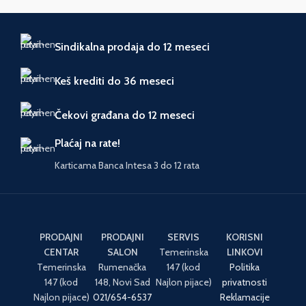
Sindikalna prodaja do 12 meseci
Keš krediti do 36 meseci
Čekovi građana do 12 meseci
Plaćaj na rate!
Karticama Banca Intesa 3 do 12 rata
PRODAJNI
PRODAJNI
SERVIS
KORISNI
CENTAR
SALON
Temerinska
LINKOVI
Temerinska
Rumenačka
147 (kod
Politika
147 (kod
148, Novi Sad
Najlon pijace)
privatnosti
Najlon pijace)
021/654-6537
Reklamacije