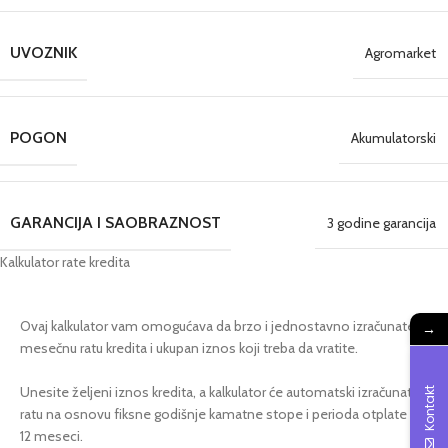
UVOZNIK
Agromarket
POGON
Akumulatorski
GARANCIJA I SAOBRAZNOST
3 godine garancija
Kalkulator rate kredita
Ovaj kalkulator vam omogućava da brzo i jednostavno izračunate
→
mesečnu ratu kredita i ukupan iznos koji treba da vratite.
Unesite željeni iznos kredita, a kalkulator će automatski izračunati
Kontakt
ratu na osnovu fiksne godišnje kamatne stope i perioda otplate od
12 meseci.