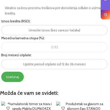
Idealno za brzu procenu troškova pre donošenja odluke o uzimanju
kredita.
Iznos kredita (RSD):
Mesečna kamatna stopa (%):
Broj meseci otplate:
Izračunaj
Možda će vam se svideti: