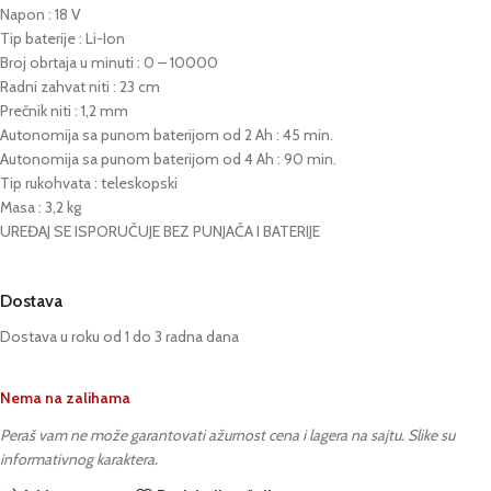
Napon : 18 V
Tip baterije : Li-Ion
Broj obrtaja u minuti : 0 – 10000
Radni zahvat niti : 23 cm
Prečnik niti : 1,2 mm
Autonomija sa punom baterijom od 2 Ah : 45 min.
Autonomija sa punom baterijom od 4 Ah : 90 min.
Tip rukohvata : teleskopski
Masa : 3,2 kg
UREĐAJ SE ISPORUČUJE BEZ PUNJAČA I BATERIJE
Dostava
Dostava u roku od 1 do 3 radna dana
Nema na zalihama
Peraš vam ne može garantovati ažurnost cena i lagera na sajtu. Slike su
informativnog karaktera.