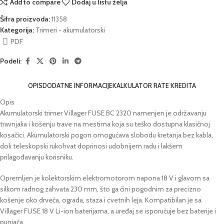
Add to compare
Dodaj u listu želja
Šifra proizvoda:
11358
Kategorija:
Trimeri - akumulatorski
PDF
Podeli:
OPIS
DODATNE INFORMACIJE
KALKULATOR RATE KREDITA
Opis
Akumulatorski trimer Villager FUSE BC 2320 namenjen je održavanju
travnjaka i košenju trave na mestima koja su teško dostupna klasičnoj
kosačici. Akumulatorski pogon omogućava slobodu kretanja bez kabla,
dok teleskopski rukohvat doprinosi udobnijem radu i lakšem
prilagođavanju korisniku.
Opremljen je kolektorskim elektromotorom napona 18 V i glavom sa
silkom radnog zahvata 230 mm, što ga čini pogodnim za precizno
košenje oko drveća, ograda, staza i cvetnih leja. Kompatibilan je sa
Villager FUSE 18 V Li-ion baterijama, a uređaj se isporučuje bez baterije i
punjača.