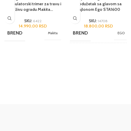
Akumulatorski trimer za travu i
Produžetak sa glavom sa
živu ogradu Makita
najlonom Ego STA1600
DUM604ZX
SKU:
6422
SKU:
14708
14.990,00
RSD
18.800,00
RSD
BREND
BREND
Makita
EGO
NAMENA
Poluprofesionalni
JEDINICA MERE
kom.
ZEMLJA POREKLA
SAD
UVOZNIK
Moto-Bike