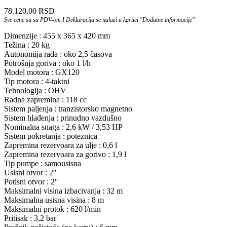
78.120,00
RSD
Sve cene su sa PDV-om I Deklaracija se nalazi u kartici "Dodatne informacije"
Dimenzije : 455 x 365 x 420 mm
Težina : 20 kg
Autonomija rada : oko 2,5 časova
Potrošnja goriva : oko 1 l/h
Model motora : GX120
Tip motora : 4-taktni
Tehnologija : OHV
Radna zapremina : 118 cc
Sistem paljenja : tranzistorsko magnetno
Sistem hlađenja : prinudno vazdušno
Nominalna snaga : 2,6 kW / 3,53 HP
Sistem pokretanja : poteznica
Zapremina rezervoara za ulje : 0,6 l
Zapremina rezervoara za gorivo : 1,9 l
Tip pumpe : samousisna
Usisni otvor : 2″
Potisni otvor : 2″
Maksimalni visina izbacivanja : 32 m
Maksimalna usisna visina : 8 m
Maksimalni protok : 620 l/min
Pritisak : 3,2 bar