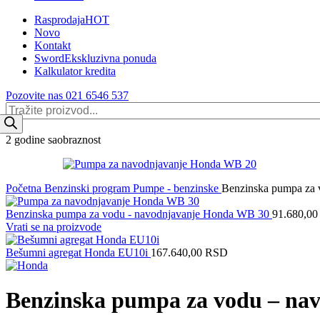
Rasprodaja
HOT
Novo
Kontakt
Sword
Ekskluzivna ponuda
Kalkulator kredita
Pozovite nas 021 6546 537
Products
search
2 godine saobraznost
Početna
Benzinski program
Pumpe - benzinske
Benzinska pumpa za
Benzinska pumpa za vodu - navodnjavanje Honda WB 30
91.680,0
Vrati se na proizvode
Bešumni agregat Honda EU10i
167.640,00
RSD
Benzinska pumpa za vodu – na