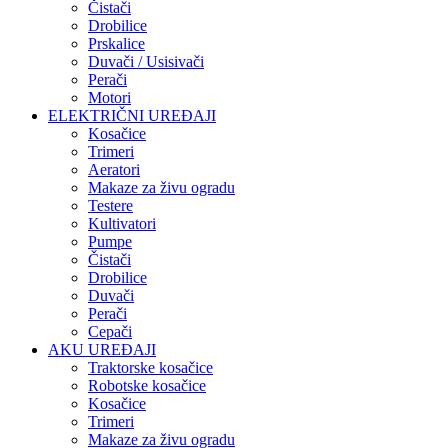
Čistači
Drobilice
Prskalice
Duvači / Usisivači
Perači
Motori
ELEKTRIČNI UREĐAJI
Kosačice
Trimeri
Aeratori
Makaze za živu ogradu
Testere
Kultivatori
Pumpe
Čistači
Drobilice
Duvači
Perači
Cepači
AKU UREĐAJI
Traktorske kosačice
Robotske kosačice
Kosačice
Trimeri
Makaze za živu ogradu