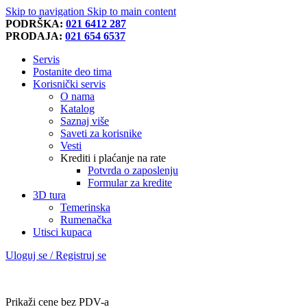
Skip to navigation
Skip to main content
PODRŠKA:
021 6412 287
PRODAJA:
021 654 6537
Servis
Postanite deo tima
Korisnički servis
O nama
Katalog
Saznaj više
Saveti za korisnike
Vesti
Krediti i plaćanje na rate
Potvrda o zaposlenju
Formular za kredite
3D tura
Temerinska
Rumenačka
Utisci kupaca
Uloguj se / Registruj se
Prikaži cene bez PDV-a