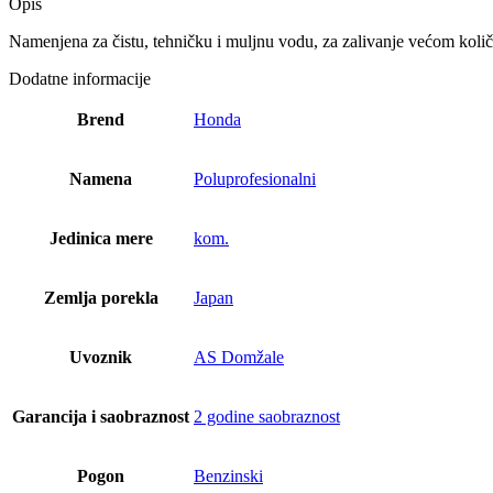
Opis
Namenjena za čistu, tehničku i muljnu vodu, za zalivanje većom kol
Dodatne informacije
Brend
Honda
Namena
Poluprofesionalni
Jedinica mere
kom.
Zemlja porekla
Japan
Uvoznik
AS Domžale
Garancija i saobraznost
2 godine saobraznost
Pogon
Benzinski