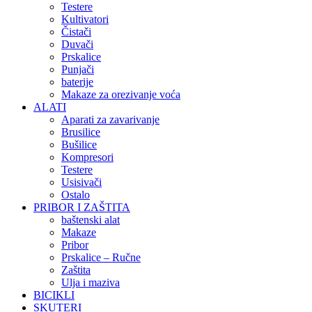
Testere
Kultivatori
Čistači
Duvači
Prskalice
Punjači
baterije
Makaze za orezivanje voća
ALATI
Aparati za zavarivanje
Brusilice
Bušilice
Kompresori
Testere
Usisivači
Ostalo
PRIBOR I ZAŠTITA
baštenski alat
Makaze
Pribor
Prskalice – Ručne
Zaštita
Ulja i maziva
BICIKLI
SKUTERI