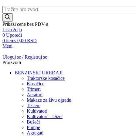
Products
search
Prikaži cene bez PDV-a
Lista želja
0
Uporedi
0
items
0,00
RSD
Meni
Uloguj se / Registruj se
Proizvodi
BENZINSKI UREĐAJI
Traktorske kosačice
Kosačice
Trimeri
Aeratori
Makaze za živu ogradu
Testere
Kultivatori
Kultivatori – Dizel
Bušači
Pumpe
Agregati