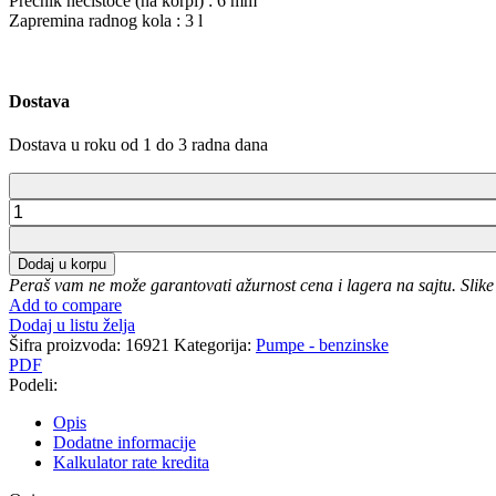
Prečnik nečistoće (na korpi) : 6 mm
Zapremina radnog kola : 3 l
Dostava
Dostava u roku od 1 do 3 radna dana
Benzinska
pumpa
za
Dodaj u korpu
vodu
Peraš vam ne može garantovati ažurnost cena i lagera na sajtu. Slike
-
Add to compare
navodnjavanje
Dodaj u listu želja
Honda
Šifra proizvoda:
16921
Kategorija:
Pumpe - benzinske
WB
PDF
20
Podeli:
količina
Opis
Dodatne informacije
Kalkulator rate kredita