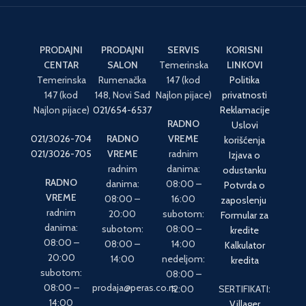
PRODAJNI
PRODAJNI
SERVIS
KORISNI
CENTAR
SALON
Temerinska
LINKOVI
Temerinska
Rumenačka
147 (kod
Politika
147 (kod
148, Novi Sad
Najlon pijace)
privatnosti
Najlon pijace)
021/654-6537
Reklamacije
RADNO
Uslovi
021/3026-704
RADNO
VREME
korišćenja
021/3026-705
VREME
radnim
Izjava o
radnim
danima:
odustanku
RADNO
danima:
08:00 –
Potvrda o
VREME
08:00 –
16:00
zaposlenju
radnim
20:00
subotom:
Formular za
danima:
subotom:
08:00 –
kredite
08:00 –
08:00 –
14:00
Kalkulator
20:00
14:00
nedeljom:
kredita
subotom:
08:00 –
08:00 –
prodaja@peras.co.rs
12:00
SERTIFIKATI:
14:00
Villager