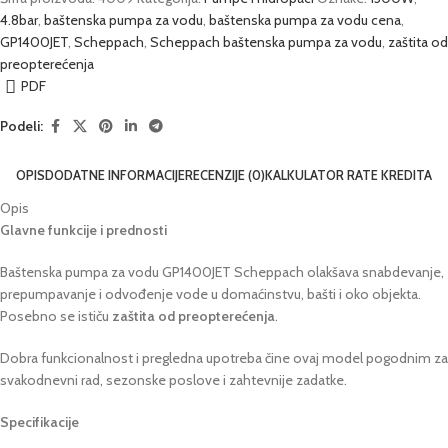
4.8bar
,
baštenska pumpa za vodu
,
baštenska pumpa za vodu cena
,
GP1400JET
,
Scheppach
,
Scheppach baštenska pumpa za vodu
,
zaštita od
preopterećenja
PDF
Podeli:
OPIS
DODATNE INFORMACIJE
RECENZIJE (0)
KALKULATOR RATE KREDITA
Opis
Glavne funkcije i prednosti
Baštenska pumpa za vodu GP1400JET Scheppach olakšava snabdevanje,
prepumpavanje i odvođenje vode u domaćinstvu, bašti i oko objekta.
Posebno se ističu
zaštita od preopterećenja
.
Dobra funkcionalnost i pregledna upotreba čine ovaj model pogodnim za
svakodnevni rad, sezonske poslove i zahtevnije zadatke.
Specifikacije