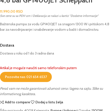
11.990,00
RSD
Sve cene su sa PDV-om I Deklaracija se nalazi u kartici "Dodatne informacije"
Baštenska pumpa za vodu GP1400JET sa snagom 1300 W i pritiskom 4,8
bar za navodnjavanje i snabdevanje vodom u bašti i domaćinstvu.
Dostava
Dostava u roku od 1 do 3 radna dana
Artikal je moguće naručiti samo telefonskim putem
Pozovite nas 021 654 6537
Peraš vam ne može garantovati ažurnost cena i lagera na sajtu. Slike su
informativnog karaktera.
Add to compare
Dodaj u listu želja
Šifra proizvoda:
4009
Kategorija:
Pumpe i hidropaci
Oznake:
1300W
,