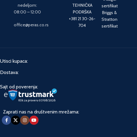
nedeljom:
TEHNIČKA
sertifikat
08:00 – 12:00
PODRŠKA
Briggs &
+381 21 30-26-
Stratton
office@peras.co.rs
704
sertifikat
Utisci kupaca:
Dostava:
Sajt od poverenja:
Zaprati nas na društvenim mrežama: