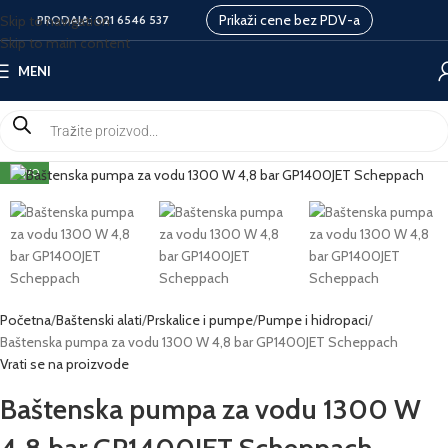
Prikaži cene bez PDV-a
Skip to navigation
PRODAJA:
021 6546 537
Skip to main content
MENI
NOVO
Početna
Baštenski alati
Prskalice i pumpe
Pumpe i hidropaci
Baštenska pumpa za vodu 1300 W 4,8 bar GP1400JET Scheppach
Vrati se na proizvode
Baštenska pumpa za vodu 1300 W
4,8 bar GP1400JET Scheppach