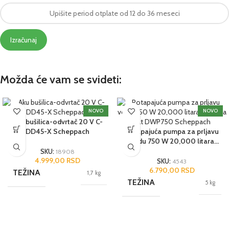
Izračunaj
Možda će vam se svideti:
NOVO
NOVO
Aku bušilica-odvrtač 20 V C-
DD45-X Scheppach
Potapajuća pumpa za prljavu
vodu 750 W 20,000 litara
vode na sat DWP750
SKU:
18908
Scheppach
4.999,00
RSD
SKU:
4543
6.790,00
RSD
TEŽINA
1,7 kg
TEŽINA
5 kg