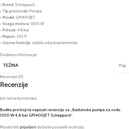
•
Brend:
Scheppach
•
Tip proizvoda:
Pumpa
•
Model:
GP1400JET
•
Snaga motora:
1300 W
•
Pritisak:
4.8 bar
•
Napon:
230 V
•
Glavne funkcije:
zaštita od preopterećenja
Dodatne informacije
TEŽINA
11 kg
Recenzije (0)
Recenzije
Još nema komentara.
Budite prvi koji će napisati recenziju za „Baštenska pumpa za vodu
1300 W 4,8 bar GP1400JET Scheppach“
Morate biti
prijavljeni
da biste postavili recenziju.