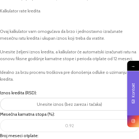
Kalkulator rate kredita
Ovaj kalkulator vam omogućava da brzo i jednostavno izračunate
mesečnu ratu kredita i ukupan iznos koji treba da vratite.
Unesite željeni iznos kredita, a kalkulator će automatski izračunati ratu na
osnovu fiksne godišnje kamatne stope i perioda otplate od 12 meseci.
→
Idealno za brzu procenu troškova pre donošenja odluke o uzimanju
kredita.
Kontakt
Iznos kredita (RSD):
Mesečna kamatna stopa (%):
Broj meseci otplate: