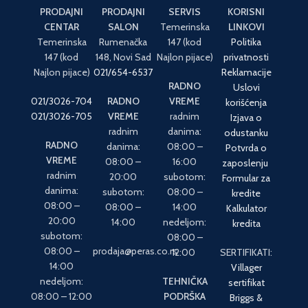
PRODAJNI
PRODAJNI
SERVIS
KORISNI
CENTAR
SALON
Temerinska
LINKOVI
Temerinska
Rumenačka
147 (kod
Politika
147 (kod
148, Novi Sad
Najlon pijace)
privatnosti
Najlon pijace)
021/654-6537
Reklamacije
RADNO
Uslovi
021/3026-704
RADNO
VREME
korišćenja
021/3026-705
VREME
radnim
Izjava o
radnim
danima:
odustanku
RADNO
danima:
08:00 –
Potvrda o
VREME
08:00 –
16:00
zaposlenju
radnim
20:00
subotom:
Formular za
danima:
subotom:
08:00 –
kredite
08:00 –
08:00 –
14:00
Kalkulator
20:00
14:00
nedeljom:
kredita
subotom:
08:00 –
08:00 –
prodaja@peras.co.rs
12:00
SERTIFIKATI:
14:00
Villager
nedeljom:
TEHNIČKA
sertifikat
08:00 – 12:00
PODRŠKA
Briggs &