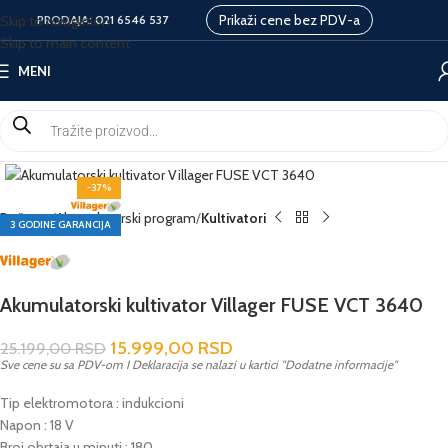
Prikaži cene bez PDV-a
Skip to navigation
PRODAJA:
021 6546 537
Skip to main content
MENI
-37%
Početna
Akumulatorski program
Kultivatori
3 GODINE GARANCIJA
Akumulatorski kultivator Villager FUSE VCT 3640
15.999,00
RSD
25.199,00
RSD
Sve cene su sa PDV-om I Deklaracija se nalazi u kartici "Dodatne informacije"
Tip elektromotora : indukcioni
Napon : 18 V
Broj obrtaja u minuti : 180