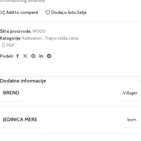
informativnog karaktera.
Add to compare
Dodaj u listu želja
Šifra proizvoda:
19000
Kategorije:
Kultivatori
,
Trajno niska cena
PDF
Podeli:
Dodatne informacije
BREND
Villager
JEDINICA MERE
kom.