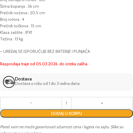
Širina kopanja : 36 cm
Prečnik noževa : 20,5 cm
Broj rotora : 4
Prečnik točkova : 15 cm
Klasa zaštite : IPX1
Težina : 13 kg
– UREĐAJ SE ISPORUČUJE BEZ BATERIJE I PUNJAČA
Rasprodaja traje od 05.03.2026. do isteka zaliha.
Dostava
Dostava u roku od 1 do 3 radna dana
DODAJ U KORPU
Peraš vam ne može garantovati ažurnost cena i lagera na sajtu. Slike su