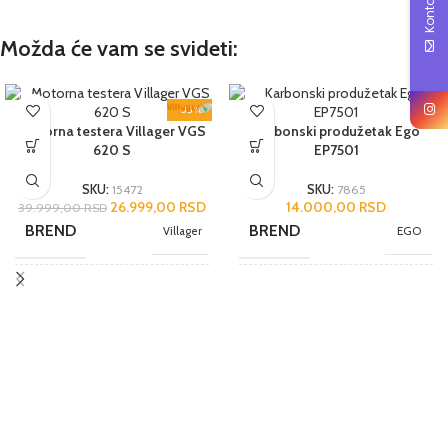
Kontakt
Možda će vam se svideti:
-33%
Motorna testera Villager VGS
Karbonski produžetak Ego
620 S
EP7501
SKU:
15472
SKU:
7865
26.999,00
RSD
14.000,00
RSD
39.999,00
RSD
BREND
BREND
Villager
EGO
NAMENA
NAMENA
Poluprofesionalni
Profesionalni
JEDINICA MERE
JEDINICA MERE
kom.
kom.
ZEMLJA POREKLA
ZEMLJA POREKLA
Kina
SAD