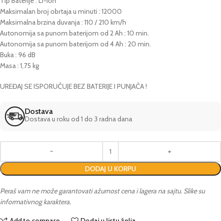
Tip Baterije : Li-Ion
Maksimalan broj obrtaja u minuti : 12000
Maksimalna brzina duvanja : 110 / 210 km/h
Autonomija sa punom baterijom od 2 Ah : 10 min.
Autonomija sa punom baterijom od 4 Ah : 20 min.
Buka : 96 dB
Masa : 1,75 kg
UREĐAJ SE ISPORUČUJE BEZ BATERIJE I PUNJAČA !
Dostava
Dostava u roku od 1 do 3 radna dana
DODAJ U KORPU
Peraš vam ne može garantovati ažurnost cena i lagera na sajtu. Slike su
informativnog karaktera.
Add to compare
Dodaj u listu želja