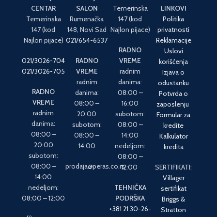
CENTAR
SALON
Temerinska
LINKOVI
Temerinska
Rumenačka
147 (kod
Politika
147 (kod
148, Novi Sad
Najlon pijace)
privatnosti
Najlon pijace)
021/654-6537
Reklamacije
RADNO
Uslovi
021/3026-704
RADNO
VREME
korišćenja
021/3026-705
VREME
radnim
Izjava o
radnim
danima:
odustanku
RADNO
danima:
08:00 –
Potvrda o
VREME
08:00 –
16:00
zaposlenju
radnim
20:00
subotom:
Formular za
danima:
subotom:
08:00 –
kredite
08:00 –
08:00 –
14:00
Kalkulator
20:00
14:00
nedeljom:
kredita
subotom:
08:00 –
08:00 –
prodaja@peras.co.rs
12:00
SERTIFIKATI:
14:00
Villager
nedeljom:
TEHNIČKA
sertifikat
08:00 – 12:00
PODRŠKA
Briggs &
+381 21 30-26-
Stratton