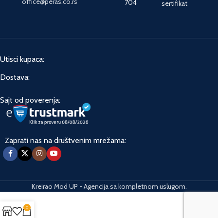
office@peras.co.rs
704
sertifikat
Utisci kupaca:
Dostava:
Sajt od poverenja:
Zaprati nas na društvenim mrežama:
Kreirao Mod UP - Agencija sa kompletnom uslugom.
0