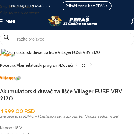
Prikaži cene bez PDV-a
Skip to navigation
PRODAJA:
021 6546 537
Skip to main content
MENI
Početna
Akumulatorski program
Duvači
Akumulatorski duvač za lišće Villager FUSE VBV
2120
4.999,00
RSD
Sve cene su sa PDV-om I Deklaracija se nalazi u kartici "Dodatne informacije"
Napon : 18 V