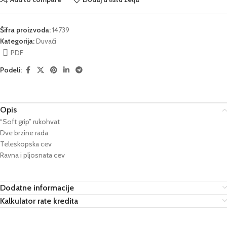
Šifra proizvoda:
14739
Kategorija:
Duvači
PDF
Podeli:
Opis
“Soft grip” rukohvat
Dve brzine rada
Teleskopska cev
Ravna i pljosnata cev
Dodatne informacije
Kalkulator rate kredita