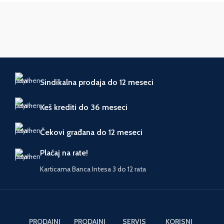
POGON
Akumulatorski
NAMENA
Poluprofesionalni
GARANCIJA I
5 godina
Sindikalna prodaja do 12 meseci
garancija
SAOBRAZNOST
Keš krediti do 36 meseci
Čekovi građana do 12 meseci
Plaćaj na rate!
Karticama Banca Intesa 3 do 12 rata
PRODAJNI
PRODAJNI
SERVIS
KORISNI