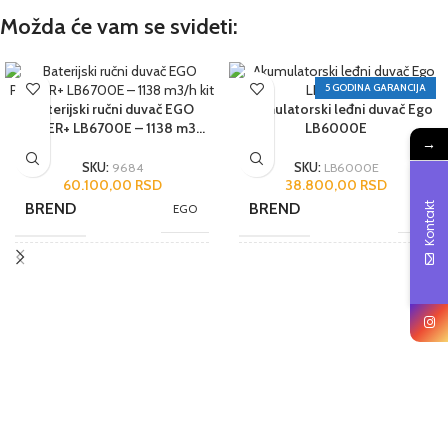
Možda će vam se svideti:
5 GODINA GARANCIJA
Baterijski ručni duvač EGO
Akumulatorski leđni duvač Ego
POWER+ LB6700E – 1138 m3/h
LB6000E
→
kit
SKU:
9684
SKU:
LB6000E
60.100,00
RSD
38.800,00
RSD
BREND
BREND
Kontakt
EGO
EGO
JEDINICA MERE
JEDINICA MERE
kom.
kom.
UVOZNIK
ZEMLJA POREKLA
Moto-Bike
SAD
ZEMLJA POREKLA
UVOZNIK
Kina
Moto-Bike