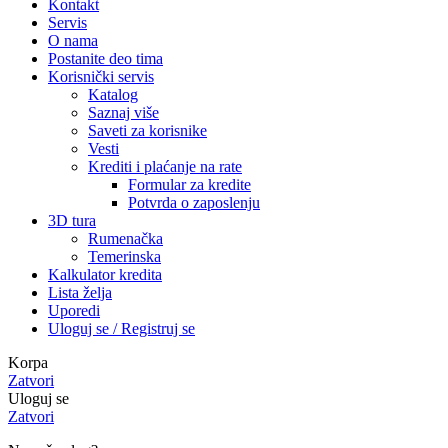
Kontakt
Servis
O nama
Postanite deo tima
Korisnički servis
Katalog
Saznaj više
Saveti za korisnike
Vesti
Krediti i plaćanje na rate
Formular za kredite
Potvrda o zaposlenju
3D tura
Rumenačka
Temerinska
Kalkulator kredita
Lista želja
Uporedi
Uloguj se / Registruj se
Korpa
Zatvori
Uloguj se
Zatvori