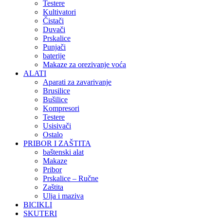
Testere
Kultivatori
Čistači
Duvači
Prskalice
Punjači
baterije
Makaze za orezivanje voća
ALATI
Aparati za zavarivanje
Brusilice
Bušilice
Kompresori
Testere
Usisivači
Ostalo
PRIBOR I ZAŠTITA
baštenski alat
Makaze
Pribor
Prskalice – Ručne
Zaštita
Ulja i maziva
BICIKLI
SKUTERI