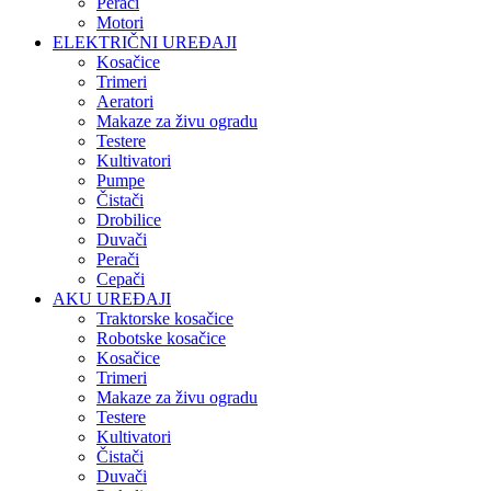
Perači
Motori
ELEKTRIČNI UREĐAJI
Kosačice
Trimeri
Aeratori
Makaze za živu ogradu
Testere
Kultivatori
Pumpe
Čistači
Drobilice
Duvači
Perači
Cepači
AKU UREĐAJI
Traktorske kosačice
Robotske kosačice
Kosačice
Trimeri
Makaze za živu ogradu
Testere
Kultivatori
Čistači
Duvači