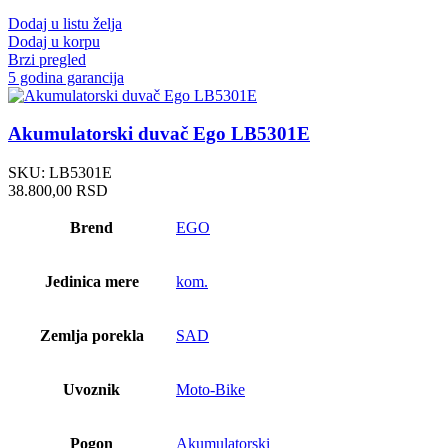
Dodaj u listu želja
Dodaj u korpu
Brzi pregled
5 godina garancija
Akumulatorski duvač Ego LB5301E
SKU:
LB5301E
38.800,00
RSD
Brend
EGO
Jedinica mere
kom.
Zemlja porekla
SAD
Uvoznik
Moto-Bike
Pogon
Akumulatorski