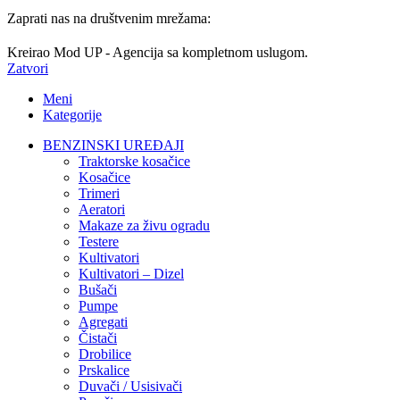
Zaprati nas na društvenim mrežama:
Kreirao Mod UP - Agencija sa kompletnom uslugom.
Zatvori
Meni
Kategorije
BENZINSKI UREĐAJI
Traktorske kosačice
Kosačice
Trimeri
Aeratori
Makaze za živu ogradu
Testere
Kultivatori
Kultivatori – Dizel
Bušači
Pumpe
Agregati
Čistači
Drobilice
Prskalice
Duvači / Usisivači