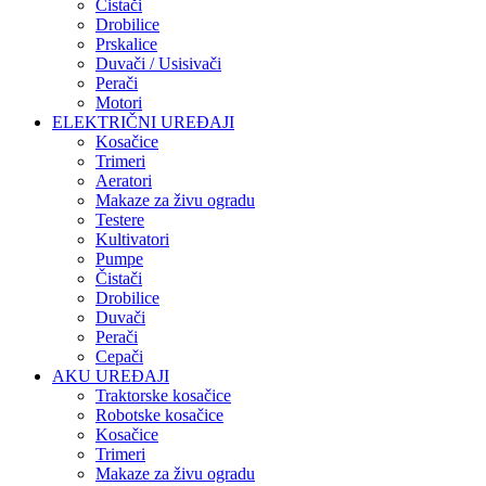
Čistači
Drobilice
Prskalice
Duvači / Usisivači
Perači
Motori
ELEKTRIČNI UREĐAJI
Kosačice
Trimeri
Aeratori
Makaze za živu ogradu
Testere
Kultivatori
Pumpe
Čistači
Drobilice
Duvači
Perači
Cepači
AKU UREĐAJI
Traktorske kosačice
Robotske kosačice
Kosačice
Trimeri
Makaze za živu ogradu