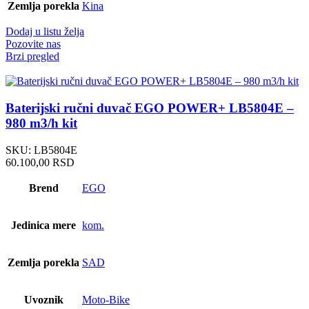
Zemlja porekla
Kina
Dodaj u listu želja
Pozovite nas
Brzi pregled
Baterijski ručni duvač EGO POWER+ LB5804E –
980 m3/h kit
SKU:
LB5804E
60.100,00
RSD
Brend
EGO
Jedinica mere
kom.
Zemlja porekla
SAD
Uvoznik
Moto-Bike