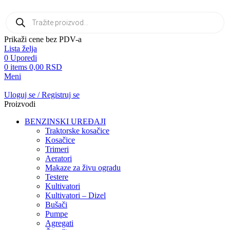
Products
search
Prikaži cene bez PDV-a
Lista želja
0
Uporedi
0
items
0,00
RSD
Meni
Uloguj se / Registruj se
Proizvodi
BENZINSKI UREĐAJI
Traktorske kosačice
Kosačice
Trimeri
Aeratori
Makaze za živu ogradu
Testere
Kultivatori
Kultivatori – Dizel
Bušači
Pumpe
Agregati