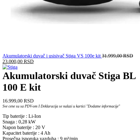
Akumulatorski duvač i usisivač Stiga VS 100e kit
31.999,00
RSD
Originalna
Trenutna
23.000,00
RSD
cena
cena
je
je:
Akumulatorski duvač Stiga BL
bila:
23.000,00 RSD.
31.999,00 RSD.
100 E kit
16.999,00
RSD
Sve cene su sa PDV-om I Deklaracija se nalazi u kartici "Dodatne informacije"
Tip baterije : Li-Ion
Snaga : 0,28 kW
Napon baterije : 20 V
Kapacitet baterije : 4 Ah
Prosečna isporuka vazduha : 9 m³/min