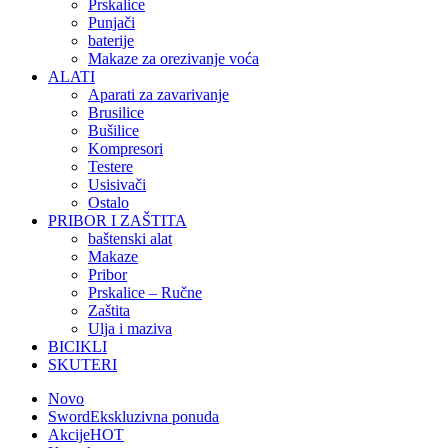
Prskalice
Punjači
baterije
Makaze za orezivanje voća
ALATI
Aparati za zavarivanje
Brusilice
Bušilice
Kompresori
Testere
Usisivači
Ostalo
PRIBOR I ZAŠTITA
baštenski alat
Makaze
Pribor
Prskalice – Ručne
Zaštita
Ulja i maziva
BICIKLI
SKUTERI
Novo
Sword
Ekskluzivna ponuda
Akcije
HOT