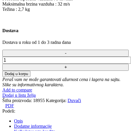
Maksimalna brzina vazduha : 32 m/s
Težina : 2,7 kg
Dostava
Dostava u roku od 1 do 3 radna dana
Akumulatorski
duvač
Stiga
Dodaj u korpu
BL
Peraš vam ne može garantovati ažurnost cena i lagera na sajtu.
100
Slike su informativnog karaktera.
E
Add to compare
kit
Dodaj u listu želja
količina
Šifra proizvoda:
18955
Kategorija:
Duvači
PDF
Podeli:
Opis
Dodatne informacije