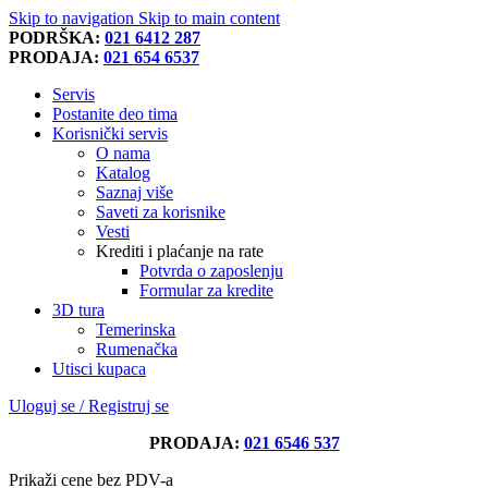
Skip to navigation
Skip to main content
PODRŠKA:
021 6412 287
PRODAJA:
021 654 6537
Servis
Postanite deo tima
Korisnički servis
O nama
Katalog
Saznaj više
Saveti za korisnike
Vesti
Krediti i plaćanje na rate
Potvrda o zaposlenju
Formular za kredite
3D tura
Temerinska
Rumenačka
Utisci kupaca
Uloguj se / Registruj se
PRODAJA:
021 6546 537
Prikaži cene bez PDV-a