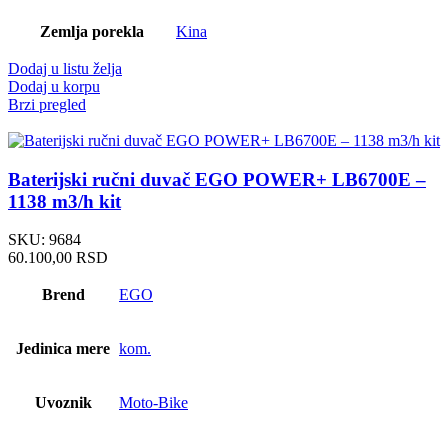
Zemlja porekla
Kina
Dodaj u listu želja
Dodaj u korpu
Brzi pregled
Baterijski ručni duvač EGO POWER+ LB6700E –
1138 m3/h kit
SKU:
9684
60.100,00
RSD
Brend
EGO
Jedinica mere
kom.
Uvoznik
Moto-Bike