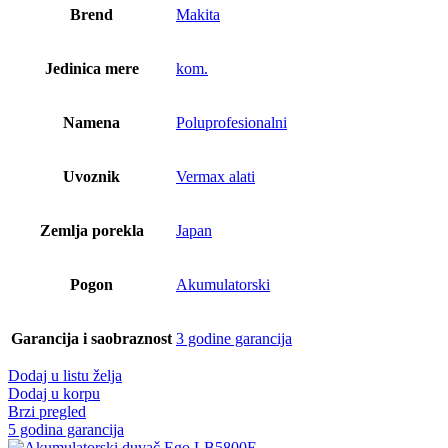
Brend
Makita
Jedinica mere
kom.
Namena
Poluprofesionalni
Uvoznik
Vermax alati
Zemlja porekla
Japan
Pogon
Akumulatorski
Garancija i saobraznost
3 godine garancija
Dodaj u listu želja
Dodaj u korpu
Brzi pregled
5 godina garancija