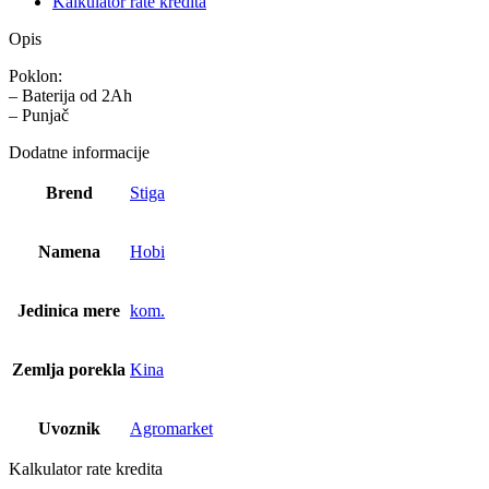
Kalkulator rate kredita
Opis
Poklon:
– Baterija od 2Ah
– Punjač
Dodatne informacije
Brend
Stiga
Namena
Hobi
Jedinica mere
kom.
Zemlja porekla
Kina
Uvoznik
Agromarket
Kalkulator rate kredita