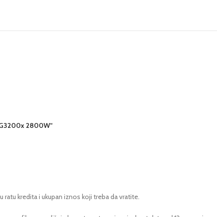
ch SG3200x 2800W“
tu kredita i ukupan iznos koji treba da vratite.