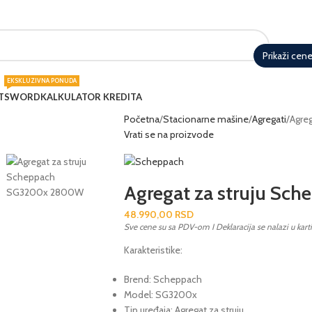
SERVIS
POSTANITE DEO TIMA
KORISNIČ
Prikaži cen
EKSKLUZIVNA PONUDA
T
SWORD
KALKULATOR KREDITA
Početna
Stacionarne mašine
Agregati
Agre
Vrati se na proizvode
Agregat za struju S
48.990,00
RSD
Sve cene su sa PDV-om I Deklaracija se nalazi u kart
Karakteristike:
Brend: Scheppach
Model: SG3200x
Tip uređaja: Agregat za struju