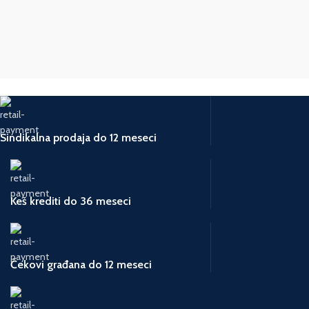
UVOZNIK
Tool Experts
ZEMLJA POREKLA
UVOZNIK
Kina
ZEMLJA POREKLA
Kina
ZEMLJA POREK
Sindikalna prodaja do 12 meseci
Keš krediti do 36 meseci
Čekovi građana do 12 meseci