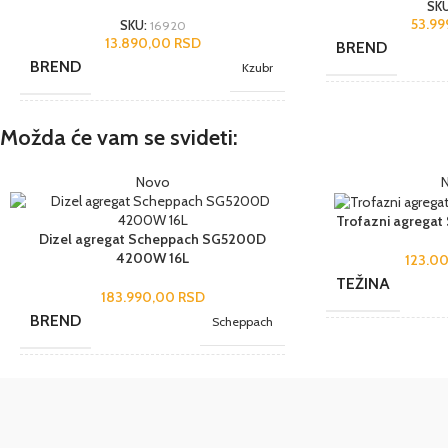
SK
53.9
SKU:
16920
13.890,00
RSD
BREND
BREND
Kzubr
NAMENA
GARANCIJA I
Možda će vam se svideti:
2 godine
SAOBRAZNOST
saobraznost
JEDINICA MERE
Novo
JEDINICA MERE
kom.
Trofazni agrega
Dizel agregat Scheppach SG5200D
ZEMLJA POREK
4200W 16L
123.0
NAMENA
TEŽINA
Hobi
183.990,00
RSD
UVOZNIK
BREND
Scheppach
POGON
BREND
Benzinski
JEDINICA MERE
kom.
UVOZNIK
JEDINICA MERE
WSD Tools