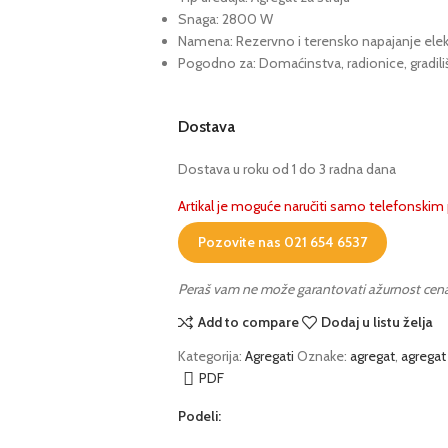
Snaga: 2800 W
Namena: Rezervno i terensko napajanje ele
Pogodno za: Domaćinstva, radionice, gradiliš
Dostava
Dostava u roku od 1 do 3 radna dana
Artikal je moguće naručiti samo telefonski
Pozovite nas 021 654 6537
Peraš vam ne može garantovati ažurnost cena i 
Add to compare
Dodaj u listu želja
Kategorija:
Agregati
Oznake:
agregat
,
agregat 
PDF
Podeli: