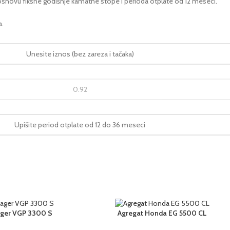
na osnovu fiksne godišnje kamatne stope i perioda otplate od 12 meseci.
a.
lager VGP 3300 S
Agregat Honda EG 5500 CL