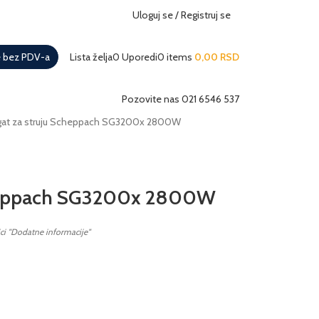
Uloguj se / Registruj se
KI SERVIS
3D TURA
UTISCI KUPACA
e bez PDV-a
Lista želja
0
Uporedi
0
items
0,00
RSD
Pozovite nas 021 6546 537
gat za struju Scheppach SG3200x 2800W
cheppach SG3200x 2800W
ici "Dodatne informacije"