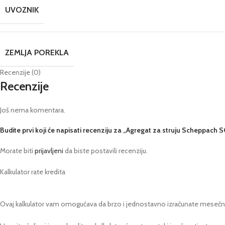
UVOZNIK
ZEMLJA POREKLA
Recenzije (0)
Recenzije
Još nema komentara.
Budite prvi koji će napisati recenziju za „Agregat za struju Scheppa
Morate biti
prijavljeni
da biste postavili recenziju.
Kalkulator rate kredita
Ovaj kalkulator vam omogućava da brzo i jednostavno izračunate mesečnu ra