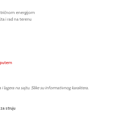
ktričnom energijom
ta i rad na terenu
m putem
lagera na sajtu. Slike su informativnog karaktera.
za struju