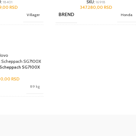
U:
18401
SKU:
16918
99,00
RSD
347.280,00
RSD
BREND
Villager
Honda
NAMENA
Poluprofesionalni
Poluprofesionalni
JEDINICA MERE
kom.
kom.
Novo
t Scheppach SG7100X
LA
ZEMLJA POREKLA
Kina
Japan
00,00
RSD
89 kg
UVOZNIK
Agromarket
AS Domžale
Scheppach
kom.