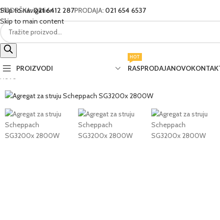
Skip to navigation
PODRŠKA:
021 6412 287
PRODAJA:
021 654 6537
Skip to main content
HOT
PROIZVODI
RASPRODAJA
NOVO
KONTAK
Novo