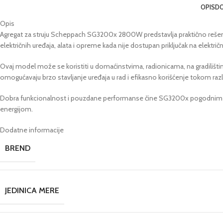
OPIS
DO
Opis
Agregat za struju Scheppach SG3200x 2800W predstavlja praktično rešenje
električnih uređaja, alata i opreme kada nije dostupan priključak na elektri
Ovaj model može se koristiti u domaćinstvima, radionicama, na gradilišti
omogućavaju brzo stavljanje uređaja u rad i efikasno korišćenje tokom razli
Dobra funkcionalnost i pouzdane performanse čine SG3200x pogodnim za
energijom.
Dodatne informacije
BREND
JEDINICA MERE