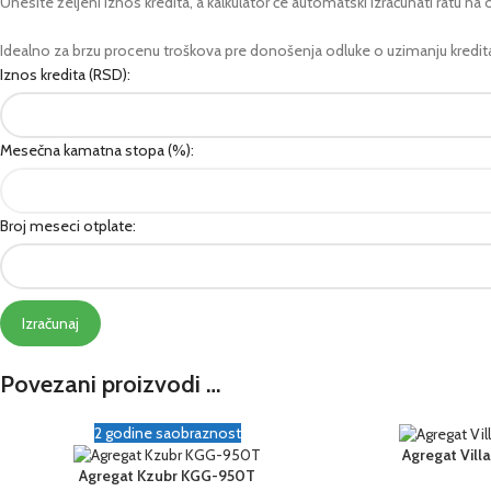
Unesite željeni iznos kredita, a kalkulator će automatski izračunati ratu 
Idealno za brzu procenu troškova pre donošenja odluke o uzimanju kredit
Iznos kredita (RSD):
Mesečna kamatna stopa (%):
Broj meseci otplate:
Izračunaj
Povezani proizvodi …
2 godine saobraznost
Agregat Vil
Agregat Kzubr KGG-950T