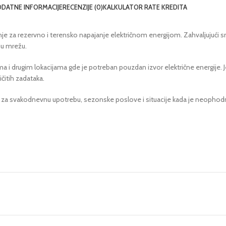
DATNE INFORMACIJE
RECENZIJE (0)
KALKULATOR RATE KREDITA
 za rezervno i terensko napajanje električnom energijom. Zahvaljujući sn
čnu mrežu.
ma i drugim lokacijama gde je potreban pouzdan izvor električne energije.
čitih zadataka.
 svakodnevnu upotrebu, sezonske poslove i situacije kada je neophodno