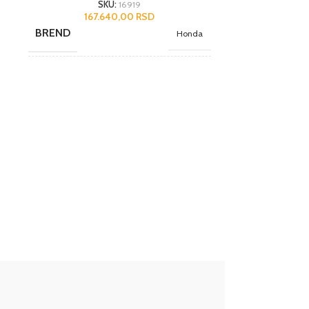
SKU:
16919
167.640,00
RSD
BREND
Honda
NAMENA
Poluprofesionalni
JEDINICA MERE
kom.
ZEMLJA POREKLA
Japan
UVOZNIK
AS Domžale