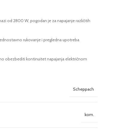
azi od 2800 W, pogodan je za napajanje različitih
 Jednostavno rukovanje i pregledna upotreba
 obezbediti kontinuitet napajanja električnom
Scheppach
kom.