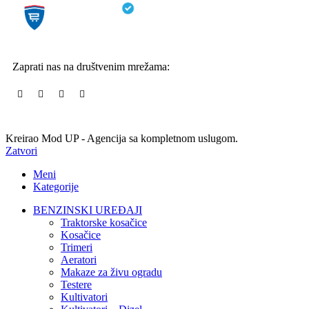
Zaprati nas na društvenim mrežama:
Kreirao Mod UP - Agencija sa kompletnom uslugom.
Zatvori
Meni
Kategorije
BENZINSKI UREĐAJI
Traktorske kosačice
Kosačice
Trimeri
Aeratori
Makaze za živu ogradu
Testere
Kultivatori