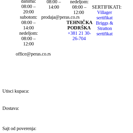
danima:
08:00 –
nedeljom:
08:00 –
14:00
08:00 –
SERTIFIKATI:
20:00
12:00
Villager
subotom:
prodaja@peras.co.rs
sertifikat
08:00 –
TEHNIČKA
Briggs &
14:00
PODRŠKA
Stratton
nedeljom:
+381 21 30-
sertifikat
08:00 –
26-704
12:00
office@peras.co.rs
Utisci kupaca:
Dostava:
Sajt od poverenja: