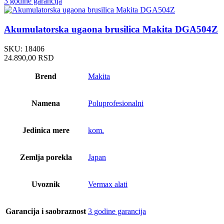
3 godine garancija
Akumulatorska ugaona brusilica Makita DGA504Z
SKU:
18406
24.890,00
RSD
Brend
Makita
Namena
Poluprofesionalni
Jedinica mere
kom.
Zemlja porekla
Japan
Uvoznik
Vermax alati
Garancija i saobraznost
3 godine garancija