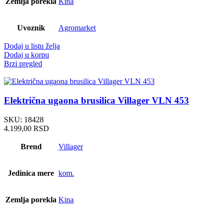
Zemlja porekla
Kina
Uvoznik
Agromarket
Dodaj u listu želja
Dodaj u korpu
Brzi pregled
Električna ugaona brusilica Villager VLN 453
SKU:
18428
4.199,00
RSD
Brend
Villager
Jedinica mere
kom.
Zemlja porekla
Kina