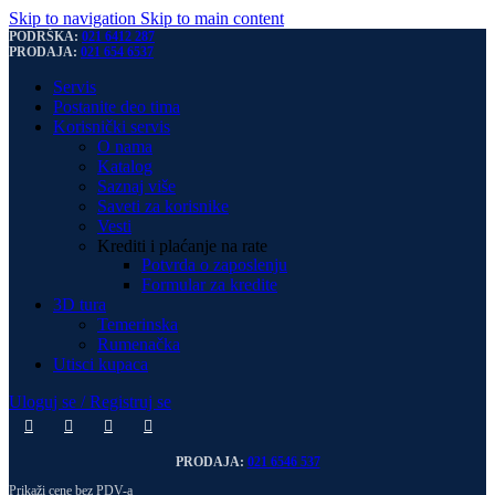
Skip to navigation
Skip to main content
PODRŠKA:
021 6412 287
PRODAJA:
021 654 6537
Servis
Postanite deo tima
Korisnički servis
O nama
Katalog
Saznaj više
Saveti za korisnike
Vesti
Krediti i plaćanje na rate
Potvrda o zaposlenju
Formular za kredite
3D tura
Temerinska
Rumenačka
Utisci kupaca
Uloguj se / Registruj se
PRODAJA:
021 6546 537
Prikaži cene bez PDV-a