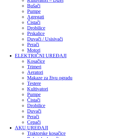
Kultivatori – Dizel
Bušači
Pumpe
Agregati
Čistači
Drobilice
Prskalice
Duvači / Usisivači
Perači
Motori
ELEKTRIČNI UREĐAJI
Kosačice
Trimeri
Aeratori
Makaze za živu ogradu
Testere
Kultivatori
Pumpe
Čistači
Drobilice
Duvači
Perači
Cepači
AKU UREĐAJI
Traktorske kosačice