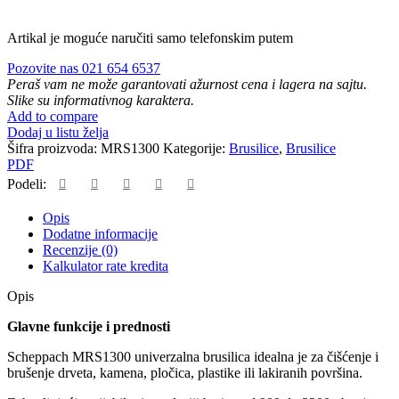
Artikal je moguće naručiti samo telefonskim putem
Pozovite nas 021 654 6537
Peraš vam ne može garantovati ažurnost cena i lagera na sajtu.
Slike su informativnog karaktera.
Add to compare
Dodaj u listu želja
Šifra proizvoda:
MRS1300
Kategorije:
Brusilice
,
Brusilice
PDF
Podeli:
Opis
Dodatne informacije
Recenzije (0)
Kalkulator rate kredita
Opis
Glavne funkcije i prednosti
Scheppach MRS1300 univerzalna brusilica idealna je za čišćenje i
brušenje drveta, kamena, pločica, plastike ili lakiranih površina.