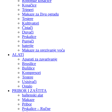
Robotske kosačice
Kosačice
Trimeri
Makaze za živu ogradu
Testere
Kultivatori
Čistači
Duvači
Prskalice
Punjači
baterije
Makaze za orezivanje voća
ALATI
Aparati za zavarivanje
Brusilice
Bušilice
Kompresori
Testere
Usisivači
Ostalo
PRIBOR I ZAŠTITA
baštenski alat
Makaze
Pribor
Prskalice – Ručne