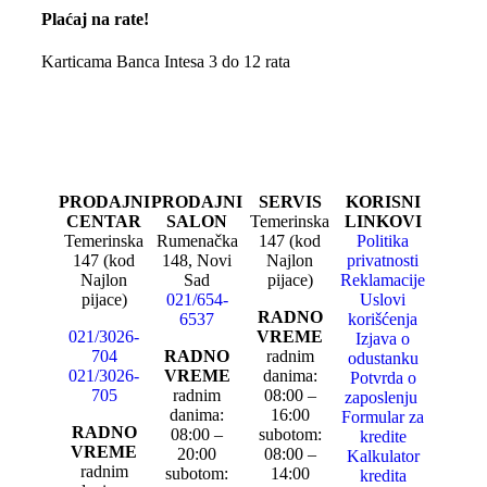
Plaćaj na rate!
Karticama Banca Intesa 3 do 12 rata
PRODAJNI
PRODAJNI
SERVIS
KORISNI
CENTAR
SALON
Temerinska
LINKOVI
Temerinska
Rumenačka
147 (kod
Politika
147 (kod
148, Novi
Najlon
privatnosti
Najlon
Sad
pijace)
Reklamacije
pijace)
021/654-
Uslovi
RADNO
6537
korišćenja
021/3026-
VREME
Izjava o
704
RADNO
radnim
odustanku
021/3026-
VREME
danima:
Potvrda o
705
radnim
08:00 –
zaposlenju
danima:
16:00
Formular za
RADNO
08:00 –
subotom:
kredite
VREME
20:00
08:00 –
Kalkulator
radnim
subotom:
14:00
kredita