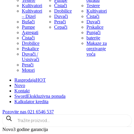
Testere
Pumpe
ogradu
Kultivatori
Čistači
Testere
Kultivatori
Drobilice
Kultivatori
– Dizel
Duvači
Čistači
Bušači
Perači
Duvači
Pumpe
Cepači
Prskalice
Agregati
Punjači
Čistači
baterije
Drobilice
Makaze za
Prskalice
orezivanje
Duvači /
voća
Usisivači
Perači
Motori
Rasprodaja
HOT
Novo
Kontakt
Sword
Ekskluzivna ponuda
Kalkulator kredita
Pozovite nas 021 6546 537
Novo
3 godine garancija