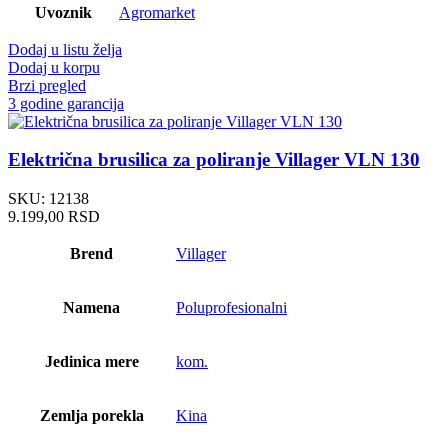
Uvoznik
Agromarket
Dodaj u listu želja
Dodaj u korpu
Brzi pregled
3 godine garancija
Električna brusilica za poliranje Villager VLN 130
SKU:
12138
9.199,00
RSD
Brend
Villager
Namena
Poluprofesionalni
Jedinica mere
kom.
Zemlja porekla
Kina