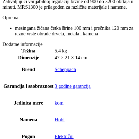
Zahvaljujući varijabilnoj regulaciji brzine od 900 do 3200 obrtaja u
minuti, MRS1300 je prilagođen za različite materijale i namene.
Oprema:
mesingana žičana četka širine 100 mm i prečnika 120 mm za
razne vrste obrade drveta, metala i kamena
Dodatne informacije
Težina
5,4 kg
Dimenzije
47 × 21 × 14 cm
Brend
Scheppach
Garancija i saobraznost
3 godine garancija
Jedinica mere
kom.
Namena
Hobi
Pogon
Električni