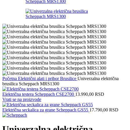
Početna
Električni alati i pribor
Brusilice
Univerzalna električna
brusilica Scheppach MRS1300
Električna testera Scheppach CSE2700
13.990,00
RSD
Vrati se na proizvode
Električna seckalica za grane Scheppach GS55
17.790,00
RSD
Univerzalna električna