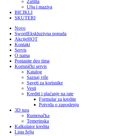
Zaštita
Ulja i maziva
BICIKLI
SKUTERI
Novo
Sword
Ekskluzivna ponuda
Akcije
HOT
Kontakt
Servis
O nama
Postanite deo tima
Korisnički servis
Katalog
Saznaj više
Saveti za korisnike
Vesti
Krediti i plaćanje na rate
Formular za kredite
Potvrda o zaposlenju
3D tura
Rumenačka
Temerinska
Kalkulator kredita
Lista želja