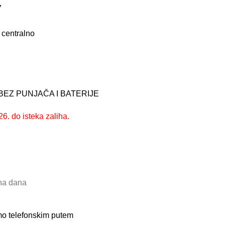
7
 centralno
EZ PUNJAČA I BATERIJE
6. do isteka zaliha.
dna dana
amo telefonskim putem