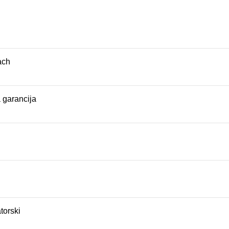
ach
 garancija
torski