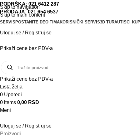
PODRŠKA:
021 6412 287
Skip to navigation
PRODAJA:
021 654 6537
Skip to main content
SERVIS
POSTANITE DEO TIMA
KORISNIČKI SERVIS
3D TURA
UTISCI KU
Uloguj se / Registruj se
Prikaži cene bez PDV-a
Prikaži cene bez PDV-a
Lista želja
0
Uporedi
0
items
0,00
RSD
Meni
Uloguj se / Registruj se
Proizvodi