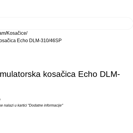
ram
Kosačice
osačica Echo DLM-310/46SP
ulatorska kosačica Echo DLM-
D
 nalazi u kartici "Dodatne informacije"