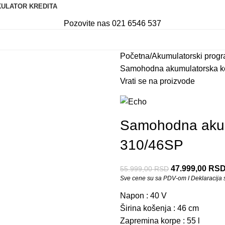
ULATOR KREDITA
Pozovite nas 021 6546 537
Početna
Akumulatorski prog
Samohodna akumulatorska k
Vrati se na proizvode
Samohodna akum
310/46SP
47.999,00
RS
55.999,00
RSD
Sve cene su sa PDV-om I Deklaracija se
Napon : 40 V
Širina košenja : 46 cm
Zapremina korpe : 55 l