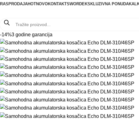
RASPRODAJA
HOT
NOVO
KONTAKT
SWORD
EKSKLUZIVNA PONUDA
KALK
-14%
3 godine garancija