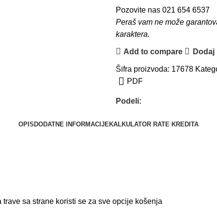
Pozovite nas 021 654 6537
Peraš vam ne može garantovati
karaktera.
Add to compare
Dodaj u
Šifra proizvoda:
17678
Katego
PDF
Podeli:
OPIS
DODATNE INFORMACIJE
KALKULATOR RATE KREDITA
trave sa strane koristi se za sve opcije košenja