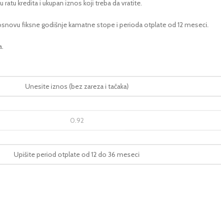
tu kredita i ukupan iznos koji treba da vratite.
na osnovu fiksne godišnje kamatne stope i perioda otplate od 12 meseci.
a.