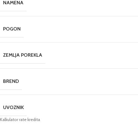
NAMENA
POGON
ZEMLJA POREKLA
BREND
UVOZNIK
Kalkulator rate kredita