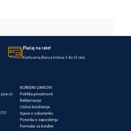
NAMENA
DODACI
JEDINICA M
Plaćaj na rate!
Karticama Banca Intesa 3 do 12 rata
ZEMLJA POR
UVOZNIK
KORISNI LINKOVI
 pijace)
Politika privatnosti
Reklamacije
Uslovi korišćenja
6:00
Izjava o odustanku
Potvrda o zaposlenju
Formular za kredite