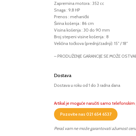
Zapremina motora : 352 cc
Snaga : 9,8 HP
Prenos : mehanički
Širina košenja : 86 cm
Visina košenja : 30 do 90 mm
Broj stepeni visine košenja : 8
Veličina točkova (prednji/zadnji): 15″ / 18″
– PRODUŽENJE GARANCIJE SE MOŽE OSTVA
Dostava
Dostava u roku od 1 do 3 radna dana
Artikal je moguće naručiti samo telefonski
Pozovite nas 021 654 6537
Peraš vam ne može garantovati ažurnost cena i 