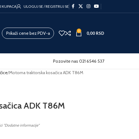
CI KUPACA
ULOGUJ SE / REGISTRUJ SE
0
Prikaži cene bez PDV-a
0,00
RSD
Pozovite nas 021 6546 537
čice
Motorna traktorska kosačica ADK T86M
osačica ADK T86M
ici "Dodatne informacije"