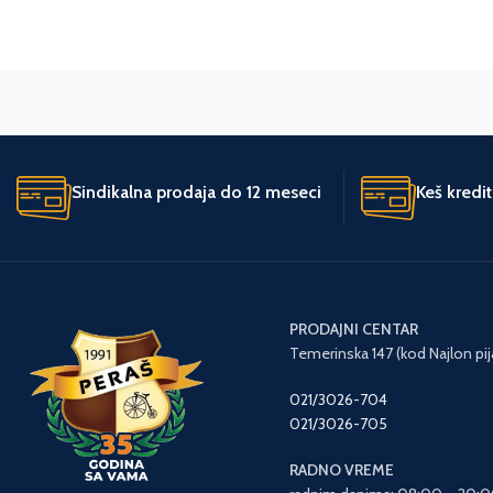
Italija
UVOZNIK
UVOZNIK
Forma VS
Sindikalna prodaja do 12 meseci
Keš kredi
PRODAJNI CENTAR
Temerinska 147 (kod Najlon pij
021/3026-704
021/3026-705
RADNO VREME