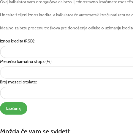
Ovaj kalkulator vam omogućava da brzo i jednostavno izračunate mesečnu ra
Unesite željeni iznos kredita, a kalkulator će automatski izračunati ratu 
Idealno za brzu procenu troškova pre donošenja odluke o uzimanju kredit
Iznos kredita (RSD):
Mesečna kamatna stopa (%):
Broj meseci otplate:
Izračunaj
Možda će vam se svideti: