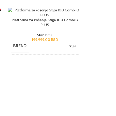
Platforma za košenje Stiga 100 Combi Q
PLUS
SKU:
15519
199.999,00
RSD
BREND
Stiga
NAMENA
Poluprofesionalni
JEDINICA MERE
kom.
Traktorska ko
ZEMLJA POREKLA
Kina
419.999,0
BREND
UVOZNIK
Agromarket