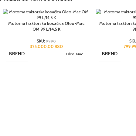
Motorna traktorska kosačica Oleo-Mac
Motorna traktorska
OM 99 L/14,5 K
9
SKU:
9990
SK
325.000,00
RSD
799.9
BREND
BREND
Oleo-Mac
NAMENA
NAMENA
Poluprofesionalni
bez korpe
,
Elektro start
,
DODACI
DODACI
Samohodna
JEDINICA MERE
JEDINICA MERE
kom.
ZEMLJA POREKLA
ZEMLJA POREK