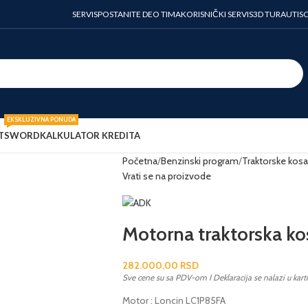
SERVIS
POSTANITE DEO TIMA
KORISNIČKI SERVIS
3D TURA
UTIS
EKSKLUZIVNA PONUDA
T
SWORD
KALKULATOR KREDITA
Početna
Benzinski program
Traktorske kosa
Vrati se na proizvode
Motorna traktorska k
282.000,00
RSD
Sve cene su sa PDV-om I Deklaracija se nalazi u kart
Motor : Loncin LC1P85FA