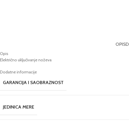
OPIS
D
Opis
Električno uključivanje noževa
Dodatne informacije
GARANCIJA I SAOBRAZNOST
JEDINICA MERE