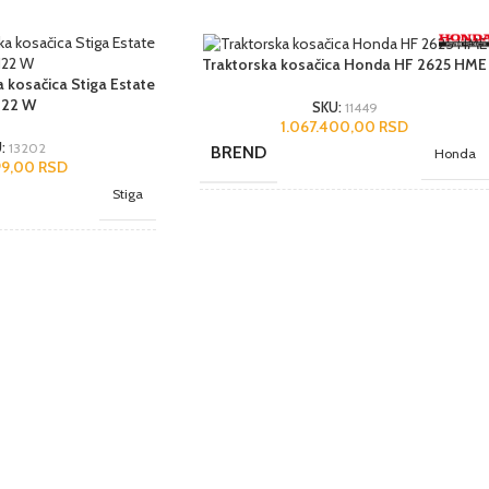
Traktorska kosačica Honda HF 2625 HME
 kosačica Stiga Estate
122 W
SKU:
11449
1.067.400,00
RSD
U:
13202
BREND
Honda
99,00
RSD
Stiga
NAMENA
Profesionalni
Poluprofesionalni
Elektro start
,
Sa korpom
,
DODACI
Samohodna
Elektro start
,
Sa korpom
,
Samohodna
JEDINICA MERE
kom.
kom.
ZEMLJA POREKLA
Japan
LA