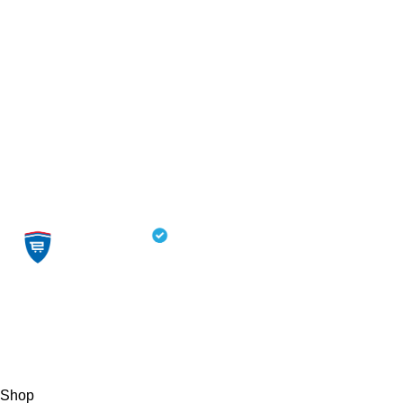
Villager sertifikat
Briggs & Stratton sertifikat
Utisci kupaca:
Dostava:
Sajt od poverenja:
Zaprati nas na društvenim mrežama:
Kreirao Mod UP - Agencija sa kompletnom uslugom.
Shop