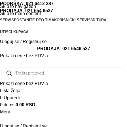
PODRŠKA:
021 6412 287
Skip to navigation
PRODAJA:
021 654 6537
Skip to main content
SERVIS
POSTANITE DEO TIMA
KORISNIČKI SERVIS
3D TURA
UTISCI KUPACA
Uloguj se / Registruj se
PRODAJA:
021 6546 537
Prikaži cene bez PDV-a
Prikaži cene bez PDV-a
Lista želja
0
Uporedi
0
items
0,00
RSD
Meni
Uloguj se / Registruj se