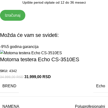
Izračunaj
Možda će vam se svideti:
-9%
5 godina garancija
Motorna testera Echo CS-3510ES
SKU:
4342
31.999,00
RSD
34.999,00
RSD
BREND
Echo
NAMENA
Poluprofesionalni