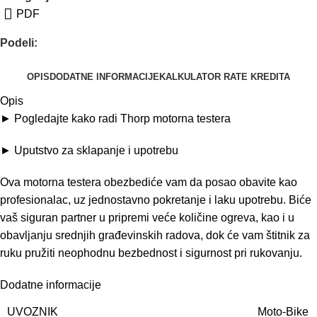
PDF
Podeli:
OPIS
DODATNE INFORMACIJE
KALKULATOR RATE KREDITA
Opis
► Pogledajte kako radi Thorp motorna testera
► Uputstvo za sklapanje i upotrebu
Ova motorna testera obezbediće vam da posao obavite kao
profesionalac, uz jednostavno pokretanje i laku upotrebu. Biće
vaš siguran partner u pripremi veće količine ogreva, kao i u
obavljanju srednjih građevinskih radova, dok će vam štitnik za
ruku pružiti neophodnu bezbednost i sigurnost pri rukovanju.
Dodatne informacije
UVOZNIK
Moto-Bike