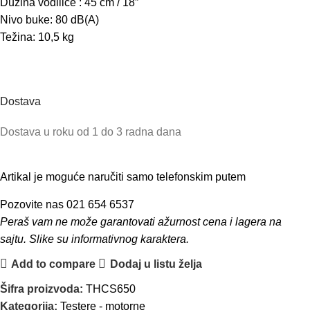
Dužina vodilice : 45 cm / 18”
Nivo buke: 80 dB(A)
Težina: 10,5 kg
Dostava
Dostava u roku od 1 do 3 radna dana
Artikal je moguće naručiti samo telefonskim putem
Pozovite nas 021 654 6537
Peraš vam ne može garantovati ažurnost cena i lagera na
sajtu. Slike su informativnog karaktera.
Add to compare
Dodaj u listu želja
Šifra proizvoda:
THCS650
Kategorija:
Testere - motorne