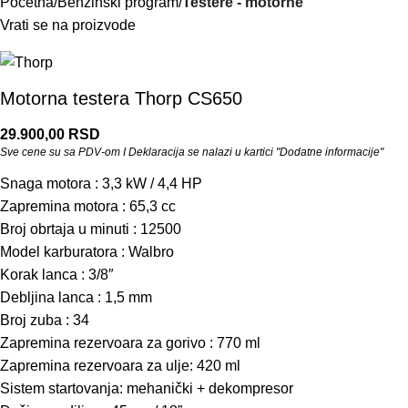
Početna
Benzinski program
Testere - motorne
Vrati se na proizvode
Motorna testera Thorp CS650
29.900,00
RSD
Sve cene su sa PDV-om I Deklaracija se nalazi u kartici "Dodatne informacije"
Snaga motora : 3,3 kW / 4,4 HP
Zapremina motora : 65,3 cc
Broj obrtaja u minuti : 12500
Model karburatora : Walbro
Korak lanca : 3/8″
Debljina lanca : 1,5 mm
Broj zuba : 34
Zapremina rezervoara za gorivo : 770 ml
Zapremina rezervoara za ulje: 420 ml
Sistem startovanja: mehanički + dekompresor