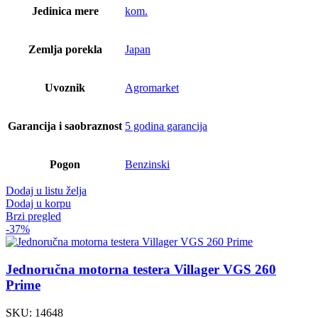
Jedinica mere
kom.
Zemlja porekla
Japan
Uvoznik
Agromarket
Garancija i saobraznost
5 godina garancija
Pogon
Benzinski
Dodaj u listu želja
Dodaj u korpu
Brzi pregled
-37%
Jednoručna motorna testera Villager VGS 260
Prime
SKU:
14648