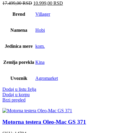
Оригинална
Тренутна
17.499,00
RSD
10.999,00
RSD
цена
цена
је
је:
Brend
Villager
била:
10.999,00 RSD.
17.499,00 RSD.
Namena
Hobi
Jedinica mere
kom.
Zemlja porekla
Kina
Uvoznik
Agromarket
Dodaj u listu želja
Dodaj u korpu
Brzi pregled
Motorna testera Oleo-Mac GS 371