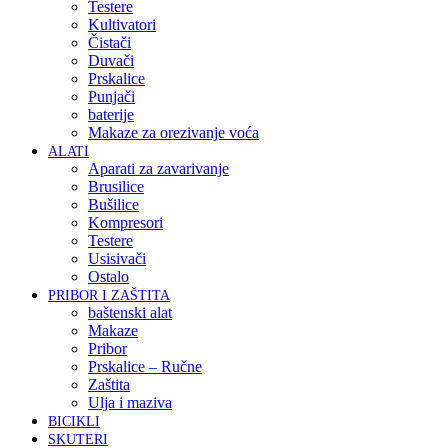
Testere
Kultivatori
Čistači
Duvači
Prskalice
Punjači
baterije
Makaze za orezivanje voća
ALATI
Aparati za zavarivanje
Brusilice
Bušilice
Kompresori
Testere
Usisivači
Ostalo
PRIBOR I ZAŠTITA
baštenski alat
Makaze
Pribor
Prskalice – Ručne
Zaštita
Ulja i maziva
BICIKLI
SKUTERI