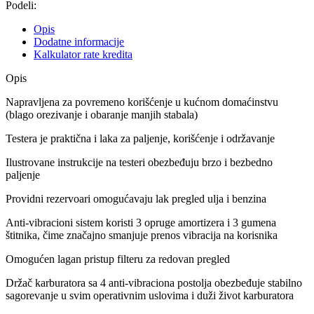
Podeli:
Opis
Dodatne informacije
Kalkulator rate kredita
Opis
Napravljena za povremeno korišćenje u kućnom domaćinstvu
(blago orezivanje i obaranje manjih stabala)
Testera je praktična i laka za paljenje, korišćenje i održavanje
Ilustrovane instrukcije na testeri obezbeđuju brzo i bezbedno
paljenje
Providni rezervoari omogućavaju lak pregled ulja i benzina
Anti-vibracioni sistem koristi 3 opruge amortizera i 3 gumena
štitnika, čime značajno smanjuje prenos vibracija na korisnika
Omogućen lagan pristup filteru za redovan pregled
Držač karburatora sa 4 anti-vibraciona postolja obezbeđuje stabilno
sagorevanje u svim operativnim uslovima i duži život karburatora