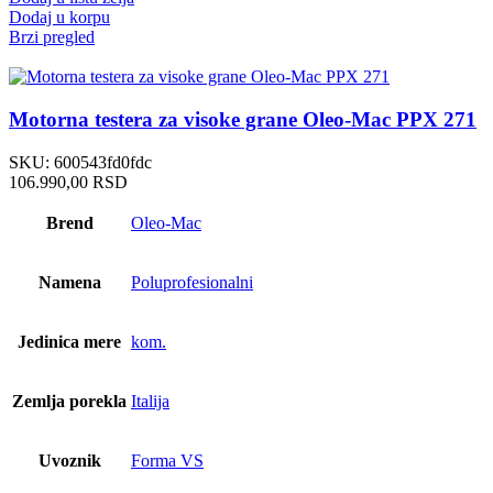
Dodaj u korpu
Brzi pregled
Motorna testera za visoke grane Oleo-Mac PPX 271
SKU:
600543fd0fdc
106.990,00
RSD
Brend
Oleo-Mac
Namena
Poluprofesionalni
Jedinica mere
kom.
Zemlja porekla
Italija
Uvoznik
Forma VS