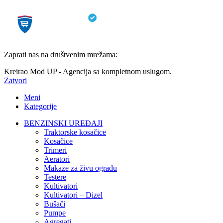
Zaprati nas na društvenim mrežama:
Kreirao Mod UP - Agencija sa kompletnom uslugom.
Zatvori
Meni
Kategorije
BENZINSKI UREĐAJI
Traktorske kosačice
Kosačice
Trimeri
Aeratori
Makaze za živu ogradu
Testere
Kultivatori
Kultivatori – Dizel
Bušači
Pumpe
Agregati