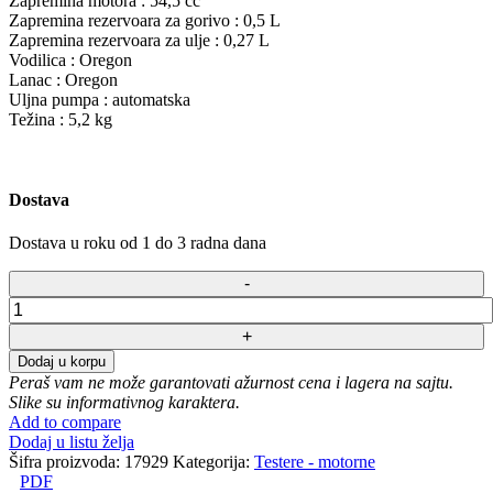
Zapremina motora : 54,5 cc
Zapremina rezervoara za gorivo : 0,5 L
Zapremina rezervoara za ulje : 0,27 L
Vodilica : Oregon
Lanac : Oregon
Uljna pumpa : automatska
Težina : 5,2 kg
Dostava
Dostava u roku od 1 do 3 radna dana
Motorna
Testera
Oleo-
Dodaj u korpu
Mac
Peraš vam ne može garantovati ažurnost cena i lagera na sajtu.
GSH
Slike su informativnog karaktera.
56
Add to compare
količina
Dodaj u listu želja
Šifra proizvoda:
17929
Kategorija:
Testere - motorne
PDF