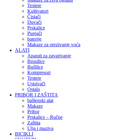
Testere
Kultivatori
Čistači
Duvači
Prskalice
Punjači
baterije
Makaze za orezivanje voća
ALATI
Aparati za zavarivanje
Brusilice
Bušilice
Kompresori
Testere
Usisivači
Ostalo
PRIBOR I ZAŠTITA
baštenski alat
Makaze
Pribor
Prskalice – Ručne
Zaštita
Ulja i maziva
BICIKLI