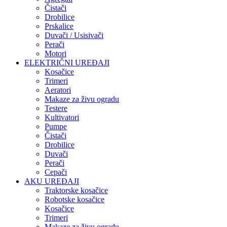
Čistači
Drobilice
Prskalice
Duvači / Usisivači
Perači
Motori
ELEKTRIČNI UREĐAJI
Kosačice
Trimeri
Aeratori
Makaze za živu ogradu
Testere
Kultivatori
Pumpe
Čistači
Drobilice
Duvači
Perači
Cepači
AKU UREĐAJI
Traktorske kosačice
Robotske kosačice
Kosačice
Trimeri
Makaze za živu ogradu