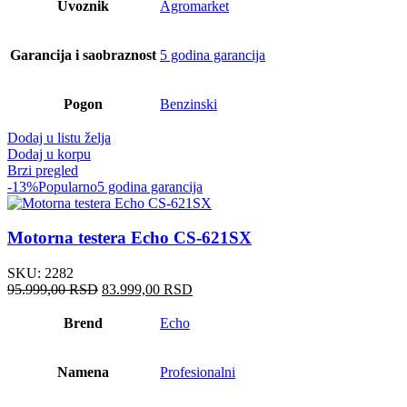
Uvoznik
Agromarket
Garancija i saobraznost
5 godina garancija
Pogon
Benzinski
Dodaj u listu želja
Dodaj u korpu
Brzi pregled
-13%
Popularno
5 godina garancija
Motorna testera Echo CS-621SX
SKU:
2282
Оригинална
Тренутна
95.999,00
RSD
83.999,00
RSD
цена
цена
је
је:
Brend
Echo
била:
83.999,00 RSD.
95.999,00 RSD.
Namena
Profesionalni