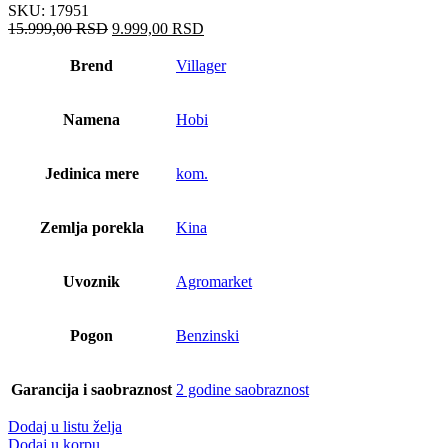
SKU:
17951
Оригинална
Тренутна
15.999,00
RSD
9.999,00
RSD
цена
цена
је
је:
Brend
Villager
била:
9.999,00 RSD.
15.999,00 RSD.
Namena
Hobi
Jedinica mere
kom.
Zemlja porekla
Kina
Uvoznik
Agromarket
Pogon
Benzinski
Garancija i saobraznost
2 godine saobraznost
Dodaj u listu želja
Dodaj u korpu