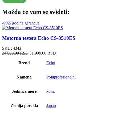
Možda će vam se svideti:
-9%
5 godina garancija
Motorna testera Echo CS-3510ES
SKU:
4342
Оригинална
Тренутна
34.999,00
RSD
31.999,00
RSD
цена
цена
је
је:
Brend
Echo
била:
31.999,00 RSD.
34.999,00 RSD.
Namena
Poluprofesionalni
Jedinica mere
kom.
Zemlja porekla
Japan