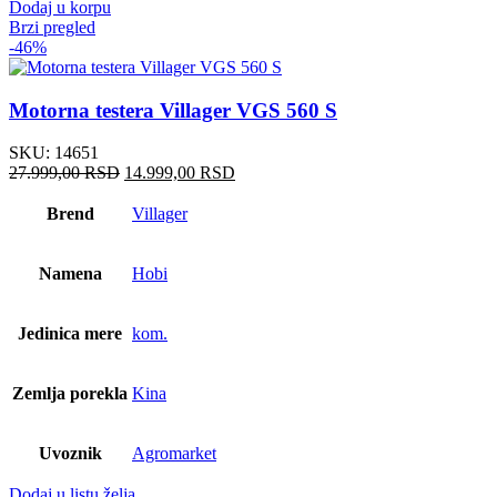
Dodaj u korpu
Brzi pregled
-46%
Motorna testera Villager VGS 560 S
SKU:
14651
Оригинална
Тренутна
27.999,00
RSD
14.999,00
RSD
цена
цена
је
је:
Brend
Villager
била:
14.999,00 RSD.
27.999,00 RSD.
Namena
Hobi
Jedinica mere
kom.
Zemlja porekla
Kina
Uvoznik
Agromarket
Dodaj u listu želja