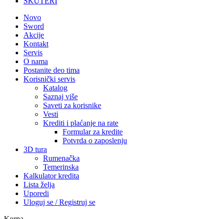
SKUTERI
Novo
Sword
Akcije
Kontakt
Servis
O nama
Postanite deo tima
Korisnički servis
Katalog
Saznaj više
Saveti za korisnike
Vesti
Krediti i plaćanje na rate
Formular za kredite
Potvrda o zaposlenju
3D tura
Rumenačka
Temerinska
Kalkulator kredita
Lista želja
Uporedi
Uloguj se / Registruj se
Korpa