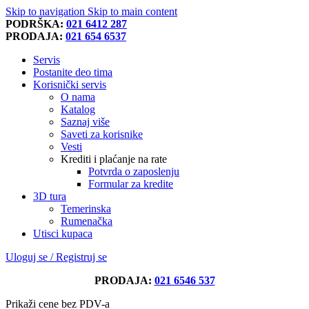
Skip to navigation
Skip to main content
PODRŠKA:
021 6412 287
PRODAJA:
021 654 6537
Servis
Postanite deo tima
Korisnički servis
O nama
Katalog
Saznaj više
Saveti za korisnike
Vesti
Krediti i plaćanje na rate
Potvrda o zaposlenju
Formular za kredite
3D tura
Temerinska
Rumenačka
Utisci kupaca
Uloguj se / Registruj se
PRODAJA:
021 6546 537
Prikaži cene bez PDV-a