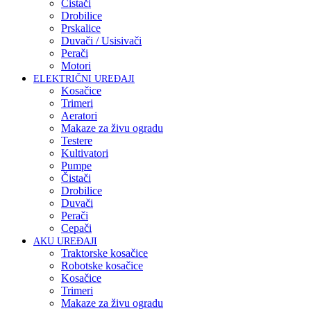
Čistači
Drobilice
Prskalice
Duvači / Usisivači
Perači
Motori
ELEKTRIČNI UREĐAJI
Kosačice
Trimeri
Aeratori
Makaze za živu ogradu
Testere
Kultivatori
Pumpe
Čistači
Drobilice
Duvači
Perači
Cepači
AKU UREĐAJI
Traktorske kosačice
Robotske kosačice
Kosačice
Trimeri
Makaze za živu ogradu