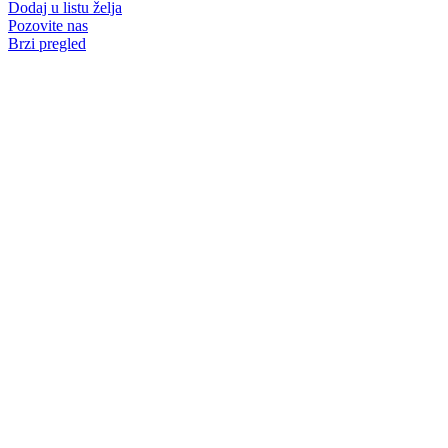
Dodaj u listu želja
Pozovite nas
Brzi pregled