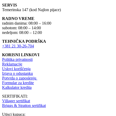
SERVIS
Temerinska 147 (kod Najlon pijace)
RADNO VREME
radnim danima: 08:00 – 16:00
subotom: 08:00 – 14:00
nedeljom: 08:00 – 12:00
TEHNIČKA PODRŠKA
+381 21 30-26-704
KORISNI LINKOVI
Politika privatnosti
Reklamacije
Uslovi korišćenja
Izjava o odustanku
Potvrda o zaposlenju
Formular za kredite
Kalkulator kredita
SERTIFIKATI:
Villager sertifikat
Briggs & Stratton sertifikat
Utisci kupaca: