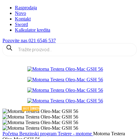
Rasprodaja
Novo
Kontakt
Sword
Kalkulator kredita
Pozovite nas 021 6546 537
Products
search
EKSKLUZIVNA PONUDA
EKSKLUZIVNA PONUDA
HOT
HOT
Početna
Benzinski program
Testere - motorne
Motorna Testera