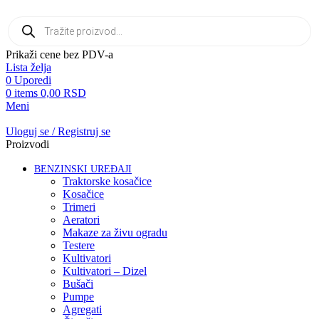
Products
search
Prikaži cene bez PDV-a
Lista želja
0
Uporedi
0
items
0,00
RSD
Meni
Uloguj se / Registruj se
Proizvodi
BENZINSKI UREĐAJI
Traktorske kosačice
Kosačice
Trimeri
Aeratori
Makaze za živu ogradu
Testere
Kultivatori
Kultivatori – Dizel
Bušači
Pumpe
Agregati