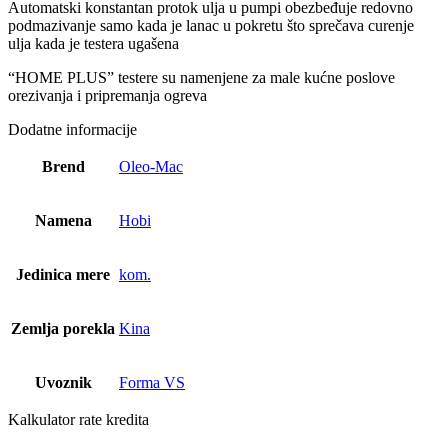
Automatski konstantan protok ulja u pumpi obezbeđuje redovno
podmazivanje samo kada je lanac u pokretu što sprečava curenje
ulja kada je testera ugašena
“HOME PLUS” testere su namenjene za male kućne poslove
orezivanja i pripremanja ogreva
Dodatne informacije
Brend
Oleo-Mac
Namena
Hobi
Jedinica mere
kom.
Zemlja porekla
Kina
Uvoznik
Forma VS
Kalkulator rate kredita