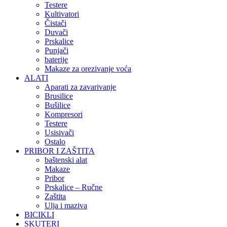
Testere
Kultivatori
Čistači
Duvači
Prskalice
Punjači
baterije
Makaze za orezivanje voća
ALATI
Aparati za zavarivanje
Brusilice
Bušilice
Kompresori
Testere
Usisivači
Ostalo
PRIBOR I ZAŠTITA
baštenski alat
Makaze
Pribor
Prskalice – Ručne
Zaštita
Ulja i maziva
BICIKLI
SKUTERI