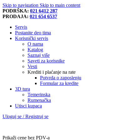
Skip to navigation
Skip to main content
PODRŠKA:
021 6412 287
PRODAJA:
021 654 6537
Servis
Postanite deo tima
Korisnički servis
O nama
Katalog
Saznaj više
Saveti za korisnike
Vesti
Krediti i plaćanje na rate
Potvrda o zaposlenju
Formular za kredite
3D tura
Temerinska
Rumenačka
Utisci kupaca
Uloguj se / Registruj se
Prikaži cene bez PDV-a