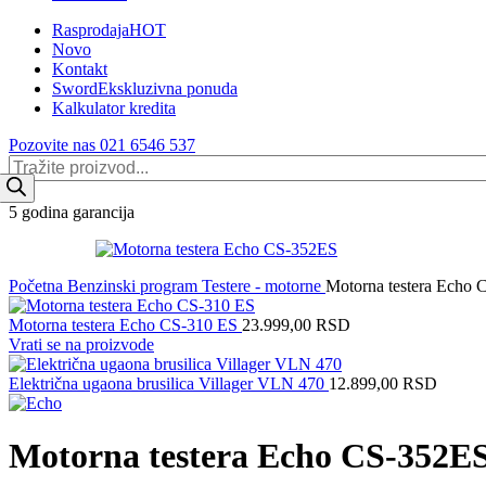
Rasprodaja
HOT
Novo
Kontakt
Sword
Ekskluzivna ponuda
Kalkulator kredita
Pozovite nas 021 6546 537
Products
search
5 godina garancija
Početna
Benzinski program
Testere - motorne
Motorna testera Echo
Motorna testera Echo CS-310 ES
23.999,00
RSD
Vrati se na proizvode
Električna ugaona brusilica Villager VLN 470
12.899,00
RSD
Motorna testera Echo CS-352E