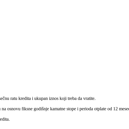
nu ratu kredita i ukupan iznos koji treba da vratite.
atu na osnovu fiksne godišnje kamatne stope i perioda otplate od 12 mesec
edita.