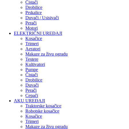
Čistači
Drobilice
Prskalice
Duvači / Usisivači
Perači
Motori
ELEKTRIČNI UREĐAJI
Kosačice
Trimeri
Aeratori
Makaze za živu ogradu
Testere
Kultivatori
Pumpe
Čistači
Drobilice
Duvači
Perači
Cepači
AKU UREĐAJI
Traktorske kosačice
Robotske kosačice
Kosačice
Trimeri
Makaze za živu ogradu