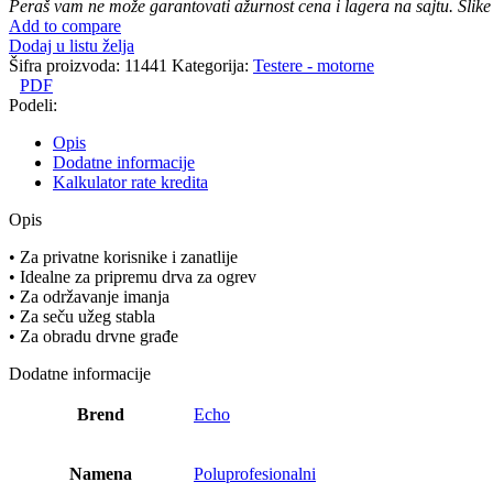
Peraš vam ne može garantovati ažurnost cena i lagera na sajtu. Slike
352ES
Add to compare
količina
Dodaj u listu želja
Šifra proizvoda:
11441
Kategorija:
Testere - motorne
PDF
Podeli:
Opis
Dodatne informacije
Kalkulator rate kredita
Opis
• Za privatne korisnike i zanatlije
• Idealne za pripremu drva za ogrev
• Za održavanje imanja
• Za seču užeg stabla
• Za obradu drvne građe
Dodatne informacije
Brend
Echo
Namena
Poluprofesionalni