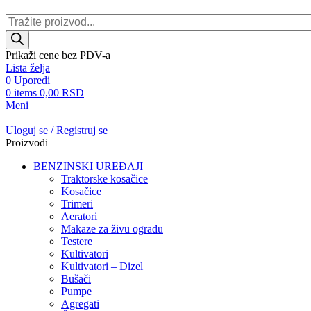
Products
search
Prikaži cene bez PDV-a
Lista želja
0
Uporedi
0
items
0,00
RSD
Meni
Uloguj se / Registruj se
Proizvodi
BENZINSKI UREĐAJI
Traktorske kosačice
Kosačice
Trimeri
Aeratori
Makaze za živu ogradu
Testere
Kultivatori
Kultivatori – Dizel
Bušači
Pumpe
Agregati