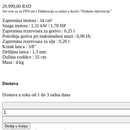
29.999,00
RSD
Sve cene su sa PDV-om I Deklaracija se nalazi u kartici "Dodatne informacije"
Zapremina motora : 34 cm³
Snaga motora : 1,31 kW / 1,78 HP
Zapremina rezervoara za gorivo : 0,25 l
Potrošnja goriva pri maksimalnoj snazi : 0,96 l/h
Zapremina rezervoara za ulje : 0,26 l
Korak lanca : 3/8″
Debljina lanca : 1,3 mm
Dužina vodilice : 35 cm
Masa : 4 kg
Dostava
Dostava u roku od 1 do 3 radna dana
Motorna
testera
Echo
Dodaj u korpu
CS-