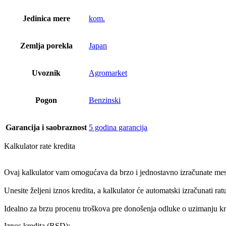
Jedinica mere
kom.
Zemlja porekla
Japan
Uvoznik
Agromarket
Pogon
Benzinski
Garancija i saobraznost
5 godina garancija
Kalkulator rate kredita
Ovaj kalkulator vam omogućava da brzo i jednostavno izračunate meseč
Unesite željeni iznos kredita, a kalkulator će automatski izračunati r
Idealno za brzu procenu troškova pre donošenja odluke o uzimanju kr
Iznos kredita (RSD):