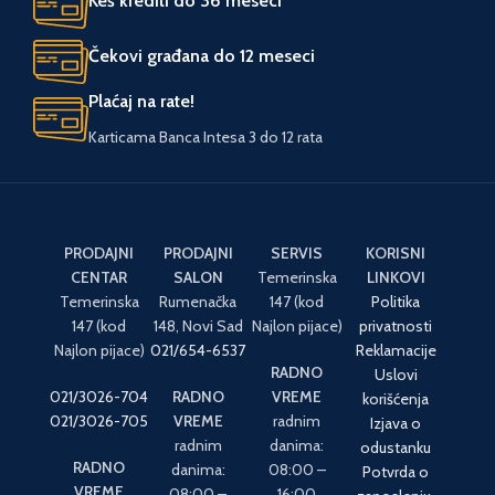
Keš krediti do 36 meseci
Čekovi građana do 12 meseci
Plaćaj na rate!
Karticama Banca Intesa 3 do 12 rata
PRODAJNI
PRODAJNI
SERVIS
KORISNI
CENTAR
SALON
Temerinska
LINKOVI
Temerinska
Rumenačka
147 (kod
Politika
147 (kod
148, Novi Sad
Najlon pijace)
privatnosti
Najlon pijace)
021/654-6537
Reklamacije
RADNO
Uslovi
021/3026-704
RADNO
VREME
korišćenja
021/3026-705
VREME
radnim
Izjava o
radnim
danima:
odustanku
RADNO
danima:
08:00 –
Potvrda o
VREME
08:00 –
16:00