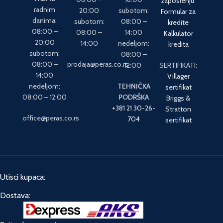
zaposlenju
radnim
20:00
subotom:
Formular za
danima:
subotom:
08:00 –
kredite
08:00 –
08:00 –
14:00
Kalkulator
20:00
14:00
nedeljom:
kredita
subotom:
08:00 –
08:00 –
prodaja@peras.co.rs
12:00
SERTIFIKATI:
14:00
Villager
nedeljom:
TEHNIČKA
sertifikat
08:00 – 12:00
PODRŠKA
Briggs &
+381 21 30-26-
Stratton
office@peras.co.rs
704
sertifikat
Utisci kupaca:
Dostava: