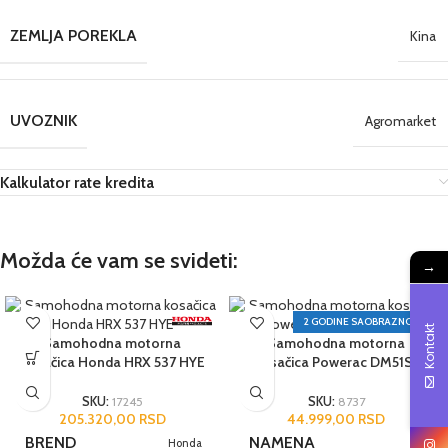
ZEMLJA POREKLA
Kina
UVOZNIK
Agromarket
Kalkulator rate kredita
Možda će vam se svideti:
→
2 GODINE SAOBRAZNOST
Kontakt
Samohodna motorna
Samohodna motorna
kosačica Honda HRX 537 HYE
kosačica Powerac DM51S-
DO170
SKU:
17245
SKU:
8737
205.320,00
RSD
44.999,00
RSD
BREND
NAMENA
Honda
Hobi