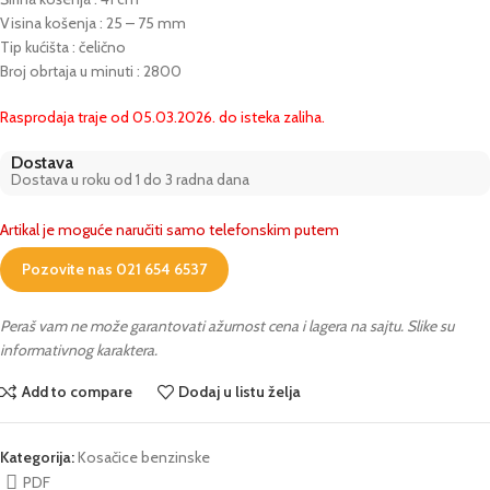
Visina košenja : 25 – 75 mm
Tip kućišta : čelično
Broj obrtaja u minuti : 2800
Rasprodaja traje od 05.03.2026. do isteka zaliha.
Dostava
Dostava u roku od 1 do 3 radna dana
Artikal je moguće naručiti samo telefonskim putem
Pozovite nas 021 654 6537
Peraš vam ne može garantovati ažurnost cena i lagera na sajtu. Slike su
informativnog karaktera.
Add to compare
Dodaj u listu želja
Kategorija:
Kosačice benzinske
PDF