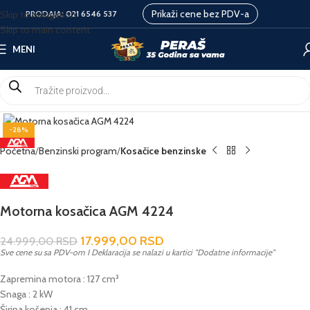
Prikaži cene bez PDV-a
Skip to navigation
PRODAJA:
021 6546 537
Skip to main content
MENI
-28%
Početna
Benzinski program
Kosačice benzinske
Motorna kosačica AGM 4224
17.999,00
RSD
24.999,00
RSD
Sve cene su sa PDV-om I Deklaracija se nalazi u kartici "Dodatne informacije"
Zapremina motora : 127 cm³
Snaga : 2 kW
Širina košenja : 41 cm